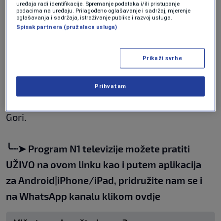
uređaja radi identifikacije. Spremanje podataka i/ili pristupanje
podacima na uređaju. Prilagođeno oglašavanje i sadržaj, mjerenje
oglašavanja i sadržaja, istraživanje publike i razvoj usluga.
Spisak partnera (pružalaca usluga)
Akcija bojkota trgovina u BiH provodi se po
uzoru na slične akcije koje se organizirane u
Prikaži svrhe
zemljama regije.
Danas se bojkot trgovina i ugostiteljskih
Prihvatam
objekata organizira i u Hrvatskoj, Srbiji, Crnoj
Gori.
╰┈➤
Program N1 televizije možete pratiti
UŽIVO na
ovom linku
kao i putem aplikacija
za
An
droid
|
iPhone/iPad,
pridružite nam se i
na WhatsApp kanalu klikom
ovdje