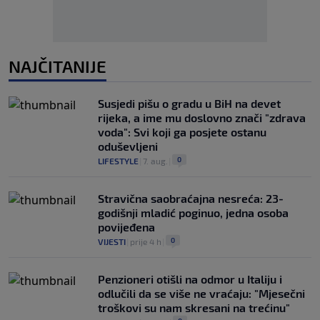
NAJČITANIJE
Susjedi pišu o gradu u BiH na devet
rijeka, a ime mu doslovno znači "zdrava
voda": Svi koji ga posjete ostanu
oduševljeni
0
LIFESTYLE
|
7. aug.
|
Stravična saobraćajna nesreća: 23-
godišnji mladić poginuo, jedna osoba
povijeđena
0
VIJESTI
|
prije 4 h
|
Penzioneri otišli na odmor u Italiju i
odlučili da se više ne vraćaju: "Mjesečni
troškovi su nam skresani na trećinu"