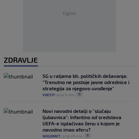
Oglas
ZDRAVLJE
5G u raljama bh. političkih dešavanja:
"Trenutno ne postoje jasne odrednice i
strategija za njegovo uvođenje"
0
VIJESTI
|
prije 8 min
|
Novi navodni detalji o "slučaju
ljubavnica": Infantino od sredstava
UEFA-e isplaćivao ženu s kojom je
navodno imao aferu?
0
NOGOMET
|
prije 29 min
|