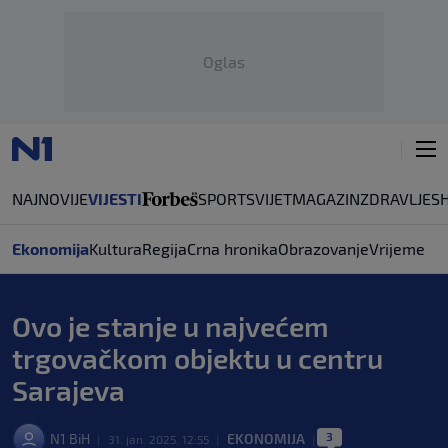
Oglas
NAJNOVIJE
VIJESTI
SPORT
SVIJET
MAGAZIN
ZDRAVLJE
S
Ekonomija
Kultura
Regija
Crna hronika
Obrazovanje
Vrijeme
Ovo je stanje u najvećem
trgovačkom objektu u centru
Sarajeva
3
N1 BiH
EKONOMIJA
|
31. jan. 2025. 12:55
|
|