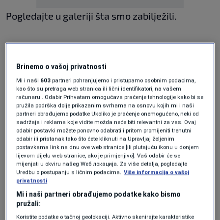
Pogledajte u galeriji šta smo zabilježili.
Brinemo o vašoj privatnosti
Mi i naši
603
partneri pohranjujemo i pristupamo osobnim podacima,
kao što su pretraga web stranica ili lični identifikatori, na vašem
računaru . Odabir Prihvatam omogućava praćenje tehnologije kako bi se
pružila podrška dolje prikazanim svrhama na osnovu kojih mi i naši
partneri obrađujemo podatke Ukoliko je praćenje onemogućeno, neki od
sadržaja i reklama koje vidite možda neće biti relevantni za vas. Ovaj
odabir postavki možete ponovno odabrati i pritom promijeniti trenutni
odabir ili pristanak tako što ćete kliknuti na Upravljaj željenim
postavkama link na dnu ove web stranice [ili plutajuću ikonu u donjem
lijevom dijelu web stranice, ako je primjenjivo]. Vaš odabir će se
mijenjati u okviru našeg Wеб локација. Za više detalja, pogledajte
+ 13
Uredbu o postupanju s ličnim podacima.
Više informacija o vašoj
privatnosti
Mi i naši partneri obrađujemo podatke kako bismo
POGLEDAJTE GALERIJU
pružali:
Koristite podatke o tačnoj geolokaciji. Aktivno skenirajte karakteristike