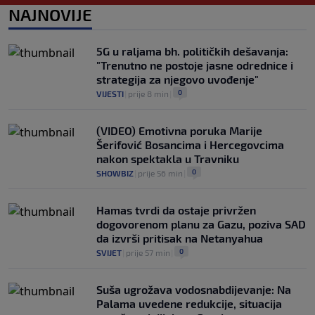
0
NOGOMET
|
prije 1 h
|
NAJNOVIJE
Fudbal opasan po život: "Čišćenje" lopte
uzrokovalo saobraćajni udes (VIDEO)
5G u raljama bh. političkih dešavanja:
0
NOGOMET
|
prije 1 h
|
"Trenutno ne postoje jasne odrednice i
strategija za njegovo uvođenje"
0
VIJESTI
|
prije 8 min
|
(VIDEO) Emotivna poruka Marije
Šerifović Bosancima i Hercegovcima
nakon spektakla u Travniku
0
SHOWBIZ
|
prije 56 min
|
Hamas tvrdi da ostaje privržen
dogovorenom planu za Gazu, poziva SAD
da izvrši pritisak na Netanyahua
0
SVIJET
|
prije 57 min
|
Suša ugrožava vodosnabdijevanje: Na
Palama uvedene redukcije, situacija