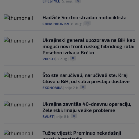
0
LIFESTYLE
|
5. aug.
|
Hadžići: Smrtno stradao motociklista
0
CRNA HRONIKA
|
8. aug.
|
Ukrajinski general upozorava na BiH kao
mogući novi front ruskog hibridnog rata:
Posebno izdvaja Brčko
0
VIJESTI
|
8. aug.
|
Što ste naručivali, naručivali ste: Kraj
Glova u BiH, od sutra prestaju dostave
0
EKONOMIJA
|
prije 2 h
|
Ukrajina završila 40-dnevnu operaciju,
Zelenski: Imaju velike probleme
0
SVIJET
|
prije 8 h
|
Tužne vijesti: Preminuo nekadašnji
prvak Jugoslavije