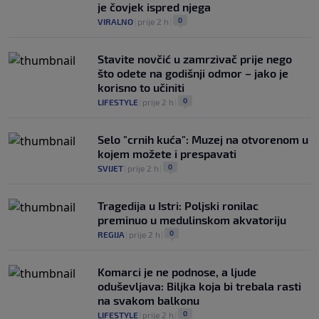
je čovjek ispred njega
0
VIRALNO
|
prije 2 h
|
Stavite novčić u zamrzivač prije nego
što odete na godišnji odmor – jako je
korisno to učiniti
0
LIFESTYLE
|
prije 2 h
|
Selo "crnih kuća": Muzej na otvorenom u
kojem možete i prespavati
0
SVIJET
|
prije 2 h
|
Tragedija u Istri: Poljski ronilac
preminuo u medulinskom akvatoriju
0
REGIJA
|
prije 2 h
|
Komarci je ne podnose, a ljude
oduševljava: Biljka koja bi trebala rasti
na svakom balkonu
0
LIFESTYLE
|
prije 2 h
|