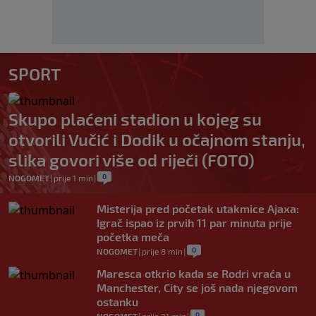
SPORT
Skupo plaćeni stadion u kojeg su
otvorili Vučić i Dodik u očajnom stanju,
slika govori više od riječi (FOTO)
0
NOGOMET
|
prije 1 min
|
Misterija pred početak utakmice Ajaxa:
Igrač ispao iz prvih 11 par minuta prije
početka meča
0
NOGOMET
|
prije 8 min
|
Maresca otkrio kada se Rodri vraća u
Manchester, City se još nada njegovom
ostanku
0