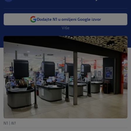
Dodajte N1 u omiljeni Google izvor
Više
N1
|
N1