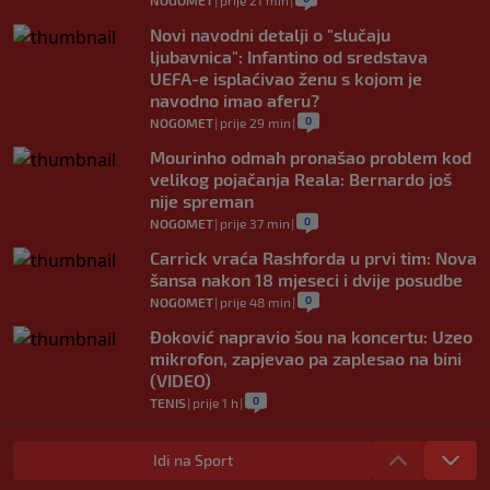
NOGOMET
|
prije 21 min
|
Novi navodni detalji o "slučaju
ljubavnica": Infantino od sredstava
UEFA-e isplaćivao ženu s kojom je
navodno imao aferu?
0
NOGOMET
|
prije 29 min
|
Mourinho odmah pronašao problem kod
velikog pojačanja Reala: Bernardo još
nije spreman
0
NOGOMET
|
prije 37 min
|
Carrick vraća Rashforda u prvi tim: Nova
šansa nakon 18 mjeseci i dvije posudbe
0
NOGOMET
|
prije 48 min
|
Đoković napravio šou na koncertu: Uzeo
mikrofon, zapjevao pa zaplesao na bini
(VIDEO)
0
TENIS
|
prije 1 h
|
Messi stigao u Rosario na posljednji
ispraćaj ocu, De Paul pogodak posvetio
Idi na Sport
porodici (VIDEO)