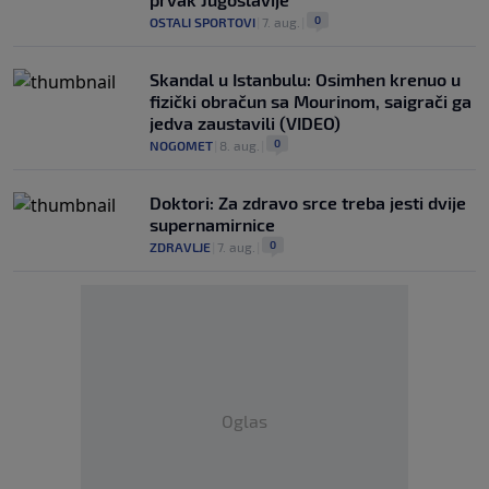
0
OSTALI SPORTOVI
|
7. aug.
|
Skandal u Istanbulu: Osimhen krenuo u
fizički obračun sa Mourinom, saigrači ga
jedva zaustavili (VIDEO)
0
NOGOMET
|
8. aug.
|
Doktori: Za zdravo srce treba jesti dvije
supernamirnice
0
ZDRAVLJE
|
7. aug.
|
Oglas