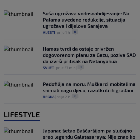
Suša ugrožava vodosnabdijevanje: Na
Palama uvedene redukcije, situacija
ugrožava i dijelove Sarajeva
0
VIJESTI
|
prije 1 h
|
Hamas tvrdi da ostaje privržen
dogovorenom planu za Gazu, poziva SAD
da izvrši pritisak na Netanyahua
0
SVIJET
|
prije 57 min
|
Pedofilija na moru: Muškarci mobitelima
snimali nagu djecu, razotkrili ih građani
0
REGIJA
|
prije 2 h
|
LIFESTYLE
Japanac šetao Baščaršijom pa slučajno
sreo legendu Galatasaraya: Nije znao ko