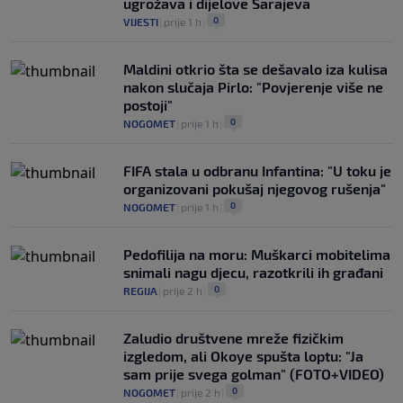
ugrožava i dijelove Sarajeva
0
VIJESTI
|
prije 1 h
|
Maldini otkrio šta se dešavalo iza kulisa
nakon slučaja Pirlo: "Povjerenje više ne
postoji"
0
NOGOMET
|
prije 1 h
|
FIFA stala u odbranu Infantina: "U toku je
organizovani pokušaj njegovog rušenja"
0
NOGOMET
|
prije 1 h
|
Pedofilija na moru: Muškarci mobitelima
snimali nagu djecu, razotkrili ih građani
0
REGIJA
|
prije 2 h
|
Zaludio društvene mreže fizičkim
izgledom, ali Okoye spušta loptu: "Ja
sam prije svega golman" (FOTO+VIDEO)
0
NOGOMET
|
prije 2 h
|