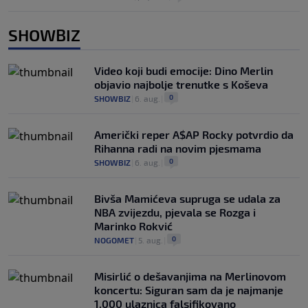
SHOWBIZ
Video koji budi emocije: Dino Merlin
objavio najbolje trenutke s Koševa
0
SHOWBIZ
|
6. aug.
|
Američki reper A$AP Rocky potvrdio da
Rihanna radi na novim pjesmama
0
SHOWBIZ
|
6. aug.
|
Bivša Mamićeva supruga se udala za
NBA zvijezdu, pjevala se Rozga i
Marinko Rokvić
0
NOGOMET
|
5. aug.
|
Misirlić o dešavanjima na Merlinovom
koncertu: Siguran sam da je najmanje
1.000 ulaznica falsifikovano