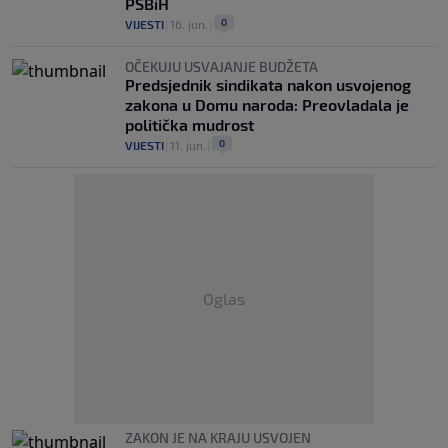
PSBiH
0
VIJESTI
|
16. jun.
|
OČEKUJU USVAJANJE BUDŽETA
Predsjednik sindikata nakon usvojenog
zakona u Domu naroda: Preovladala je
politička mudrost
0
VIJESTI
|
11. jun.
|
Oglas
ZAKON JE NA KRAJU USVOJEN