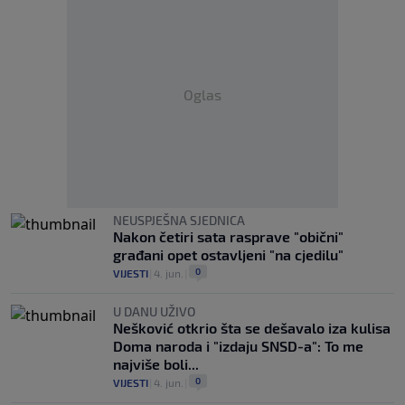
Oglas
NEUSPJEŠNA SJEDNICA
Nakon četiri sata rasprave "obični"
građani opet ostavljeni "na cjedilu"
0
VIJESTI
|
4. jun.
|
U DANU UŽIVO
Nešković otkrio šta se dešavalo iza kulisa
Doma naroda i "izdaju SNSD-a": To me
najviše boli...
0
VIJESTI
|
4. jun.
|