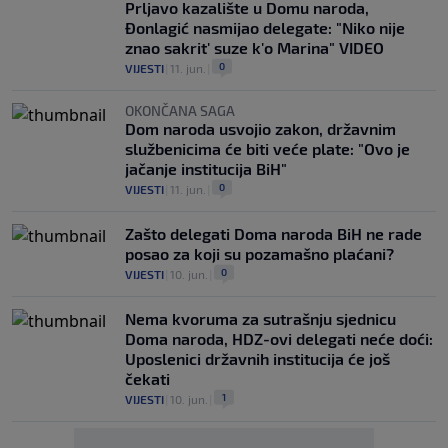
Prljavo kazalište u Domu naroda,
Đonlagić nasmijao delegate: "Niko nije
znao sakrit' suze k'o Marina" VIDEO
0
VIJESTI
|
11. jun.
|
OKONČANA SAGA
Dom naroda usvojio zakon, državnim
službenicima će biti veće plate: "Ovo je
jačanje institucija BiH"
0
VIJESTI
|
11. jun.
|
Zašto delegati Doma naroda BiH ne rade
posao za koji su pozamašno plaćani?
0
VIJESTI
|
10. jun.
|
Nema kvoruma za sutrašnju sjednicu
Doma naroda, HDZ-ovi delegati neće doći:
Uposlenici državnih institucija će još
čekati
1
VIJESTI
|
10. jun.
|