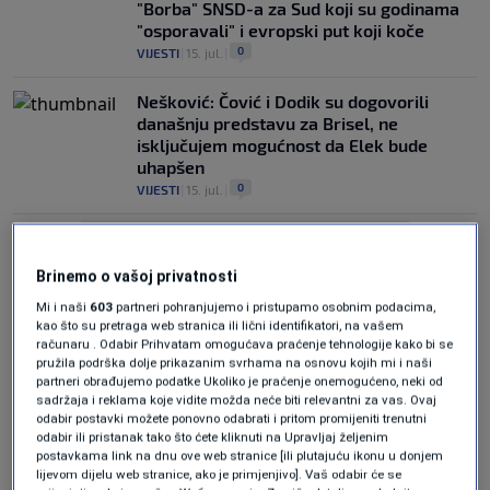
"Borba" SNSD-a za Sud koji su godinama
"osporavali" i evropski put koji koče
0
VIJESTI
|
15. jul.
|
Nešković: Čović i Dodik su dogovorili
današnju predstavu za Brisel, ne
isključujem mogućnost da Elek bude
uhapšen
0
VIJESTI
|
15. jul.
|
Brinemo o vašoj privatnosti
Mi i naši
603
partneri pohranjujemo i pristupamo osobnim podacima,
kao što su pretraga web stranica ili lični identifikatori, na vašem
računaru . Odabir Prihvatam omogućava praćenje tehnologije kako bi se
Oglas
pružila podrška dolje prikazanim svrhama na osnovu kojih mi i naši
partneri obrađujemo podatke Ukoliko je praćenje onemogućeno, neki od
sadržaja i reklama koje vidite možda neće biti relevantni za vas. Ovaj
odabir postavki možete ponovno odabrati i pritom promijeniti trenutni
odabir ili pristanak tako što ćete kliknuti na Upravljaj željenim
postavkama link na dnu ove web stranice [ili plutajuću ikonu u donjem
lijevom dijelu web stranice, ako je primjenjivo]. Vaš odabir će se