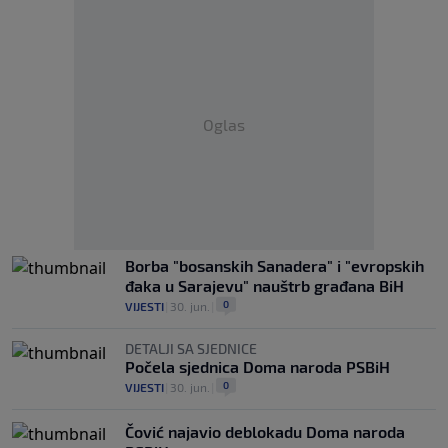
Oglas
Borba "bosanskih Sanadera" i "evropskih
đaka u Sarajevu" nauštrb građana BiH
0
VIJESTI
|
30. jun.
|
DETALJI SA SJEDNICE
Počela sjednica Doma naroda PSBiH
0
VIJESTI
|
30. jun.
|
Čović najavio deblokadu Doma naroda