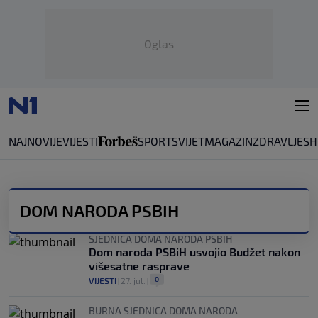
Oglas
NAJNOVIJE
VIJESTI
SPORT
SVIJET
MAGAZIN
ZDRAVLJE
SH
DOM NARODA PSBIH
SJEDNICA DOMA NARODA PSBIH
Dom naroda PSBiH usvojio Budžet nakon
višesatne rasprave
0
VIJESTI
|
27. jul.
|
BURNA SJEDNICA DOMA NARODA