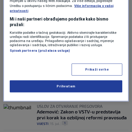
mijenjati u okviru našeg Wеб локација. Za više detalja, pogledajte
OPOZICIJA IZ RS NAKON SJEDNICE
Uredbu o postupanju s ličnim podacima.
Više informacija o vašoj
Vuković i Nešković: SNSD vodi dvostruku
privatnosti
politiku, apelaciono odjeljenje Suda BiH
Mi i naši partneri obrađujemo podatke kako bismo
mora biti na Palama
pružali:
0
VIJESTI
|
15. jul.
|
Koristite podatke o tačnoj geolokaciji. Aktivno skenirajte karakteristike
uređaja radi identifikacije. Spremanje podataka i/ili pristupanje
OBJAVLJENI DETALJI
podacima na uređaju. Prilagođeno oglašavanje i sadržaj, mjerenje
oglašavanja i sadržaja, istraživanje publike i razvoj usluga.
Dom naroda PSBiH usvojio principe
Spisak partnera (pružalaca usluga)
Prijedloga zakona o izmjenama i
dopunama Zakona o Sudu BiH
0
VIJESTI
|
15. jul.
|
Prikaži svrhe
USLOV ZA PREGOVORE SA EU
Dom naroda PSBiH usvojio principe
Prihvatam
Prijedloga zakona o VSTV-u
0
VIJESTI
|
15. jul.
|
USLOV ZA OTVARANJE PREGOVORA
Ademović: Zakon o VSTV-u predstavlja
prvi korak ka ozbiljnoj reformi pravosuđa
1
VIJESTI
|
15. jul.
|