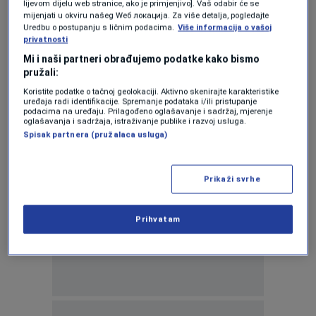
lijevom dijelu web stranice, ako je primjenjivo]. Vaš odabir će se
Interconnection: Issues cannot be
mijenjati u okviru našeg Wеб локација. Za više detalja, pogledajte
resolved hastily
Uredbu o postupanju s ličnim podacima.
Više informacija o vašoj
0
privatnosti
NEWS
|
30. nov.
|
Mi i naši partneri obrađujemo podatke kako bismo
Kristo and Jandrokovic: Bosnia's European
pružali:
future has no alternative
Koristite podatke o tačnoj geolokaciji. Aktivno skenirajte karakteristike
0
NEWS
|
27. nov.
|
uređaja radi identifikacije. Spremanje podataka i/ili pristupanje
podacima na uređaju. Prilagođeno oglašavanje i sadržaj, mjerenje
oglašavanja i sadržaja, istraživanje publike i razvoj usluga.
Spisak partnera (pružalaca usluga)
Prikaži svrhe
Oglas
Prihvatam