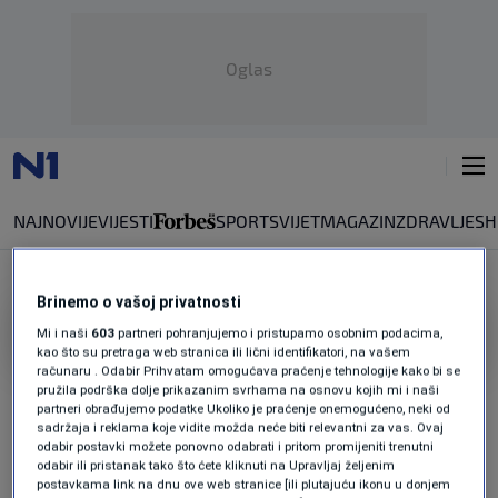
Oglas
NAJNOVIJE
VIJESTI
SPORT
SVIJET
MAGAZIN
ZDRAVLJE
SH
Brinemo o vašoj privatnosti
GORDAN JANDROKOVIC ENG
Mi i naši
603
partneri pohranjujemo i pristupamo osobnim podacima,
kao što su pretraga web stranica ili lični identifikatori, na vašem
računaru . Odabir Prihvatam omogućava praćenje tehnologije kako bi se
Croatian Parliament Speaker: Genocide in
pružila podrška dolje prikazanim svrhama na osnovu kojih mi i naši
Srebrenica example of what hatred can
partneri obrađujemo podatke Ukoliko je praćenje onemogućeno, neki od
lead to
sadržaja i reklama koje vidite možda neće biti relevantni za vas. Ovaj
0
NEWS
|
10. jul.
|
odabir postavki možete ponovno odabrati i pritom promijeniti trenutni
odabir ili pristanak tako što ćete kliknuti na Upravljaj željenim
postavkama link na dnu ove web stranice [ili plutajuću ikonu u donjem
Jandrokovic on Southern Gas