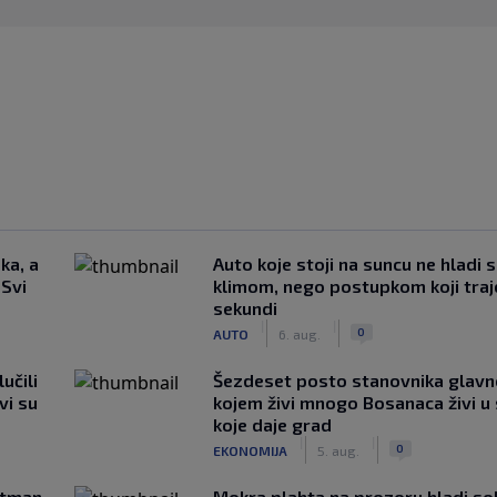
ka, a
Auto koje stoji na suncu ne hladi 
 Svi
klimom, nego postupkom koji traj
sekundi
|
|
0
AUTO
6. aug.
učili
Šezdeset posto stanovnika glavn
vi su
kojem živi mnogo Bosanaca živi u
koje daje grad
|
|
0
EKONOMIJA
5. aug.
rtman
Mokra plahta na prozoru hladi so