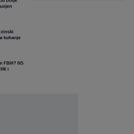
punjen
rzinski
a kuhanje
em FBiH? NS
HK i