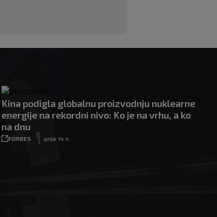
Kina podigla globalnu proizvodnju nuklearne
energije na rekordni nivo: Ko je na vrhu, a ko
na dnu
|
FORBES
prije 14 h