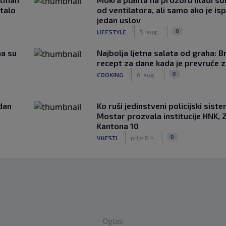
stalo
od ventilatora, ali samo ako je is
jedan uslov
|
|
0
LIFESTYLE
5. aug.
ma su
Najbolja ljetna salata od graha: B
recept za dane kada je prevruće z
|
|
0
COOKING
6. aug.
edan
Ko ruši jedinstveni policijski sist
Mostar prozvala institucije HNK, Z
Kantona 10
|
|
0
VIJESTI
prije 8 h
Oglas