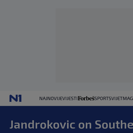
NAJNOVIJE
VIJESTI
SPORT
SVIJET
MAG
Jandrokovic on South