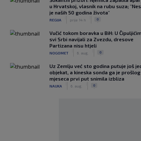
u Hrvatskoj, vlasnik na rubu suza; "Ne
je naših 50 godina života"
|
|
0
REGIJA
prije 14 h
Vučić tokom boravka u BiH: U Čipuljići
svi Srbi navijali za Zvezdu, dresove
Partizana nisu htjeli
|
|
0
NOGOMET
6. aug.
Uz Zemlju već sto godina putuje još j
objekat, a kineska sonda ga je prošlog
mjeseca prvi put snimila izbliza
|
|
0
NAUKA
6. aug.