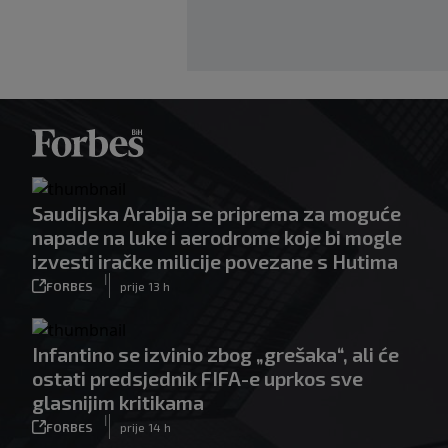
Saudijska Arabija se priprema za moguće
napade na luke i aerodrome koje bi mogle
izvesti iračke milicije povezane s Hutima
|
FORBES
prije 13 h
Infantino se izvinio zbog „grešaka“, ali će
ostati predsjednik FIFA-e uprkos sve
glasnijim kritikama
|
FORBES
prije 14 h