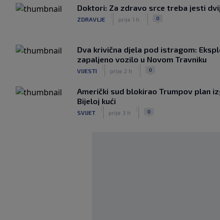
Doktori: Za zdravo srce treba jesti dv
|
|
0
ZDRAVLJE
prije 1 h
Dva krivična djela pod istragom: Ekspl
zapaljeno vozilo u Novom Travniku
|
|
0
VIJESTI
prije 2 h
Američki sud blokirao Trumpov plan i
Bijeloj kući
|
|
0
SVIJET
prije 3 h