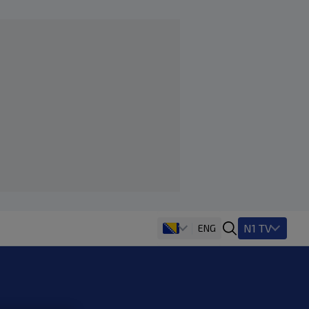
N1 TV
ENG