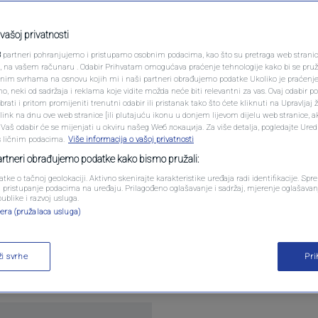
PODCAST
es cannot be resolved
N1 SPECIJAL
vašoj privatnosti
3
partneri pohranjujemo i pristupamo osobnim podacima, kao što su pretraga web stranica 
FENOMENI
ri, na vašem računaru . Odabir Prihvatam omogućava praćenje tehnologije kako bi se pruž
anim svrhama na osnovu kojih mi i naši partneri obrađujemo podatke Ukoliko je praćenj
0
WS
komentara
|
 neki od sadržaja i reklama koje vidite možda neće biti relevantni za vas. Ovaj odabir p
NEISTRAŽENO
ati i pritom promijeniti trenutni odabir ili pristanak tako što ćete kliknuti na Upravljaj 
ink na dnu ove web stranice [ili plutajuću ikonu u donjem lijevom dijelu web stranice, a
VIRALNO
. Vaš odabir će se mijenjati u okviru našeg Wеб локација. Za više detalja, pogledajte Ure
s ličnim podacima.
Više informacija o vašoj privatnosti
FOTO
partneri obrađujemo podatke kako bismo pružali:
atke o tačnoj geolokaciji. Aktivno skenirajte karakteristike uređaja radi identifikacije. Sp
PROMO
li pristupanje podacima na uređaju. Prilagođeno oglašavanje i sadržaj, mjerenje oglašavanj
publike i razvoj usluga.
istration, Croatian Parliament Speaker Gordan Jan
era (pružalaca usluga)
VIDEO
 and the interests of BiH Croats regarding their
agement of a gas pipeline connecting Bosnia and H
ži svrhe
Pr