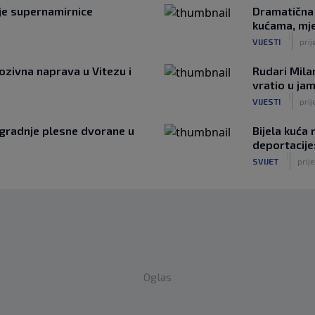
ije supernamirnice
Dramatična 
kućama, mje
|
VIJESTI
prij
ozivna naprava u Vitezu i
Rudari Mila
vratio u ja
|
VIJESTI
prij
zgradnje plesne dvorane u
Bijela kuća
deportacije
|
SVIJET
prije
Oglas