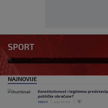
Neočekivan transfer na pomo
SPORT
u utrku za Lukakua
|
|
0
NOGOMET
prije 4 min
NAJNOVIJE
Konstitutivnost i legitimno predstavljan
političke obračune?
|
|
0
VIJESTI
prije 44 min