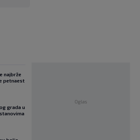
se najbrže
e petnaest
Oglas
og grada u
 stanovima
bu bolje