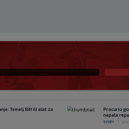
lu: Monaco se uključio
je: Temelj BiH ili alat za
Procurio go
napala repu
|
SVIJET
prije