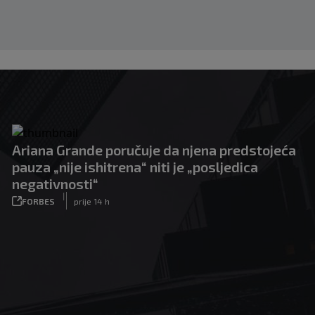
Ariana Grande poručuje da njena predstojeća
pauza „nije ishitrena“ niti je „posljedica
negativnosti“
|
FORBES
prije 14 h