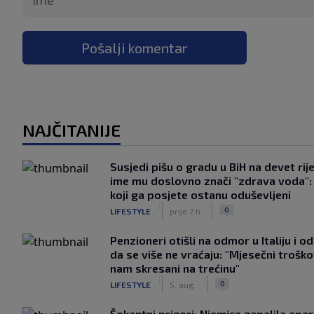
Pošalji komentar
NAJČITANIJE
Susjedi pišu o gradu u BiH na devet rije
ime mu doslovno znači "zdrava voda":
koji ga posjete ostanu oduševljeni
|
|
0
LIFESTYLE
prije 7 h
Penzioneri otišli na odmor u Italiju i odl
da se više ne vraćaju: "Mjesečni troško
nam skresani na trećinu"
|
|
0
LIFESTYLE
5. aug.
Šokantni prizori: Njemica zapalila apa