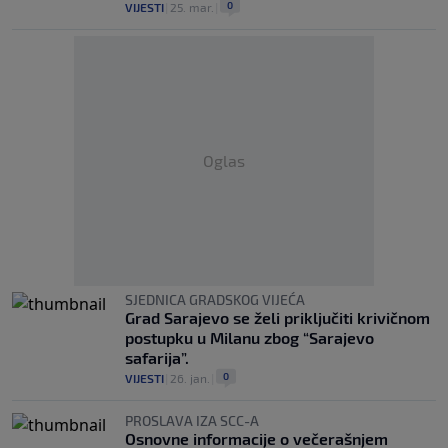
0
VIJESTI
|
25. mar.
|
Oglas
SJEDNICA GRADSKOG VIJEĆA
Grad Sarajevo se želi priključiti krivičnom
postupku u Milanu zbog “Sarajevo
safarija”.
0
VIJESTI
|
26. jan.
|
PROSLAVA IZA SCC-A
Osnovne informacije o večerašnjem