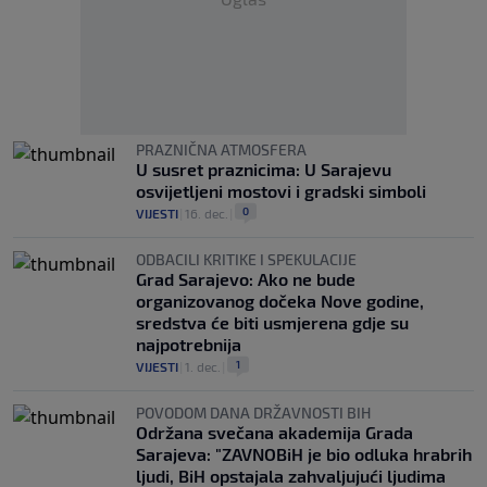
PRAZNIČNA ATMOSFERA
U susret praznicima: U Sarajevu
osvijetljeni mostovi i gradski simboli
0
VIJESTI
|
16. dec.
|
ODBACILI KRITIKE I SPEKULACIJE
Grad Sarajevo: Ako ne bude
organizovanog dočeka Nove godine,
sredstva će biti usmjerena gdje su
najpotrebnija
1
VIJESTI
|
1. dec.
|
POVODOM DANA DRŽAVNOSTI BIH
Održana svečana akademija Grada
Sarajeva: "ZAVNOBiH je bio odluka hrabrih
ljudi, BiH opstajala zahvaljujući ljudima