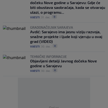
dočeku Nove godine u Sarajevu: Gdje će
biti obustava saobraćaja, kada se otvaraju
ulazi, o programu...
0
VIJESTI
|
31. dec.
|
GRADONAČELNIK SARAJEVA
Avdić: Sarajevo ima jasnu viziju razvoja,
snažne projekte i ljude koji vjeruju u ovaj
grad (VIDEO)
0
VIJESTI
|
30. dec.
|
TEHNIČKE INFORMACIJE
Objavljeni detalji Javnog dočeka Nove
godine u Sarajevu
0
VIJESTI
|
30. dec.
|
Oglas