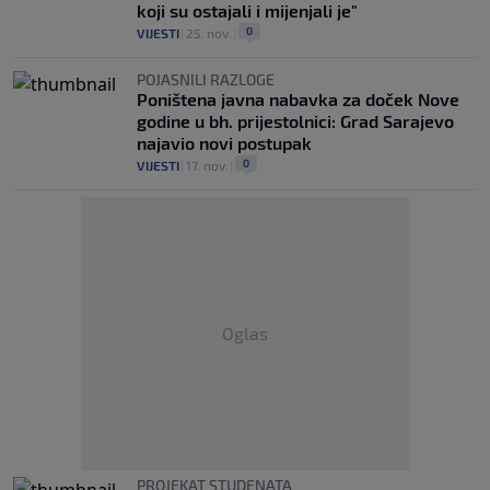
koji su ostajali i mijenjali je"
0
VIJESTI
|
25. nov.
|
POJASNILI RAZLOGE
Poništena javna nabavka za doček Nove
godine u bh. prijestolnici: Grad Sarajevo
najavio novi postupak
0
VIJESTI
|
17. nov.
|
Oglas
PROJEKAT STUDENATA