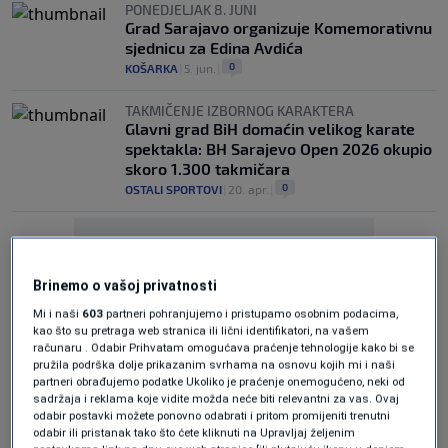
PONEDJELJAK 8. JUNI
Grad Sarajavo organizuje Komemorativnu
sjednicu za Edina Avdića
0
KOŠARKA
|
5. jun.
|
TAKMIČENJE IZBORNOG KARAKTERA
Glavni grad BiH domaćin velikog karate
spektakla: BH Sarajevo Open 2026 okupio
skoro 1.300 takmičara
0
OSTALI SPORTOVI
|
20. apr.
|
Brinemo o vašoj privatnosti
Mi i naši
603
partneri pohranjujemo i pristupamo osobnim podacima,
kao što su pretraga web stranica ili lični identifikatori, na vašem
Oglas
računaru . Odabir Prihvatam omogućava praćenje tehnologije kako bi se
pružila podrška dolje prikazanim svrhama na osnovu kojih mi i naši
partneri obrađujemo podatke Ukoliko je praćenje onemogućeno, neki od
sadržaja i reklama koje vidite možda neće biti relevantni za vas. Ovaj
odabir postavki možete ponovno odabrati i pritom promijeniti trenutni
odabir ili pristanak tako što ćete kliknuti na Upravljaj željenim