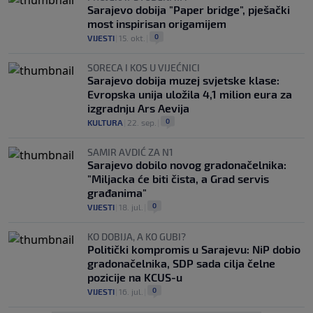
Sarajevo dobija "Paper bridge", pješački
most inspirisan origamijem
0
VIJESTI
|
15. okt.
|
SORECA I KOS U VIJEĆNICI
Sarajevo dobija muzej svjetske klase:
Evropska unija uložila 4,1 milion eura za
izgradnju Ars Aevija
0
KULTURA
|
22. sep.
|
SAMIR AVDIĆ ZA N1
Sarajevo dobilo novog gradonačelnika:
"Miljacka će biti čista, a Grad servis
građanima"
0
VIJESTI
|
18. jul.
|
KO DOBIJA, A KO GUBI?
Politički kompromis u Sarajevu: NiP dobio
gradonačelnika, SDP sada cilja čelne
pozicije na KCUS-u
0
VIJESTI
|
16. jul.
|