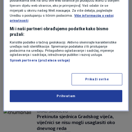
postavkama link na dnu ove web stranice [ili plutajuću ikonu u donjem
lijevom dijelu web stranice, ako je primjenjivo]. Vaš odabir će se
ŠESTI APRIL
mijenjati u okviru našeg Wеб локација. Za više detalja, pogledajte
Sarajevo između ponosa i boli: Dan
Uredbu o postupanju s ličnim podacima.
Više informacija o vašoj
oslobođenja i početak najduže opsade
privatnosti
0
VIJESTI
|
6. apr.
|
Mi i naši partneri obrađujemo podatke kako bismo
pružali:
ZNAČAJAN DATUM
Koristite podatke o tačnoj geolokaciji. Aktivno skenirajte karakteristike
Održana svečana sjednica Gradskog
uređaja radi identifikacije. Spremanje podataka i/ili pristupanje
vijeća Sarajeva, uručene Šestoaprilske
podacima na uređaju. Prilagođeno oglašavanje i sadržaj, mjerenje
oglašavanja i sadržaja, istraživanje publike i razvoj usluga.
nagrade
Spisak partnera (pružalaca usluga)
0
VIJESTI
|
6. apr.
|
AVDIĆ POSLAO JASNU PORUKU
Prikaži svrhe
Gradonačelnik Sarajeva za N1 o
fašističkim porukama na Dobrinji: Ne
može se to ignorisati
Prihvatam
0
VIJESTI
|
6. apr.
|
GRAD SARAJEVO
Prekinuta sjednica Gradskog vijeća,
vijećnici se nisu mogli usaglasiti oko
dnevnog reda