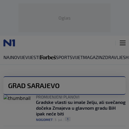
Oglas
NAJNOVIJE
VIJESTI
SPORT
SVIJET
MAGAZIN
ZDRAVLJE
SH
GRAD SARAJEVO
PROMIJENJENI PLANOVI
Gradske vlasti su imale želju, ali svečanog
dočeka Zmajeva u glavnom gradu BiH
ipak neće biti
1
NOGOMET
|
3. jul.
|