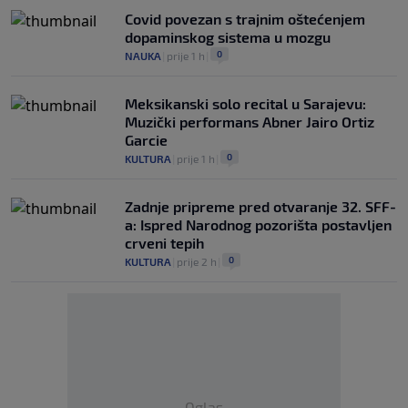
Covid povezan s trajnim oštećenjem
dopaminskog sistema u mozgu
0
NAUKA
|
prije 1 h
|
Meksikanski solo recital u Sarajevu:
Muzički performans Abner Jairo Ortiz
Garcie
0
KULTURA
|
prije 1 h
|
Zadnje pripreme pred otvaranje 32. SFF-
a: Ispred Narodnog pozorišta postavljen
crveni tepih
0
KULTURA
|
prije 2 h
|
Oglas