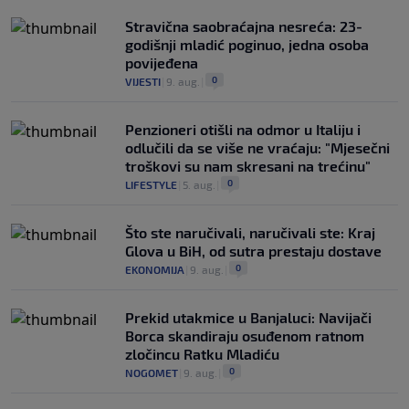
Stravična saobraćajna nesreća: 23-
godišnji mladić poginuo, jedna osoba
povijeđena
0
VIJESTI
|
9. aug.
|
Penzioneri otišli na odmor u Italiju i
odlučili da se više ne vraćaju: "Mjesečni
troškovi su nam skresani na trećinu"
0
LIFESTYLE
|
5. aug.
|
Što ste naručivali, naručivali ste: Kraj
Glova u BiH, od sutra prestaju dostave
0
EKONOMIJA
|
9. aug.
|
Prekid utakmice u Banjaluci: Navijači
Borca skandiraju osuđenom ratnom
zločincu Ratku Mladiću
0
NOGOMET
|
9. aug.
|