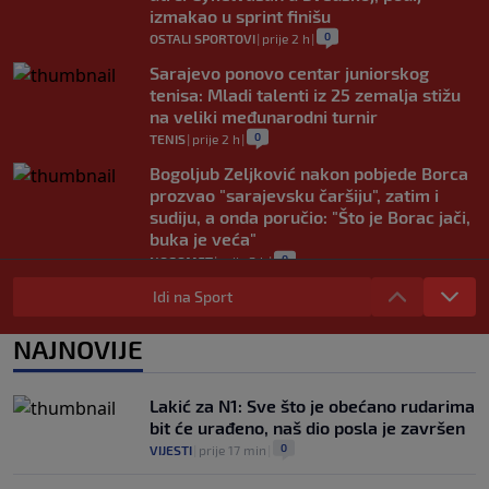
izmakao u sprint finišu
0
OSTALI SPORTOVI
|
prije 2 h
|
Sarajevo ponovo centar juniorskog
tenisa: Mladi talenti iz 25 zemalja stižu
na veliki međunarodni turnir
0
TENIS
|
prije 2 h
|
Bogoljub Zeljković nakon pobjede Borca
prozvao "sarajevsku čaršiju", zatim i
sudiju, a onda poručio: "Što je Borac jači,
buka je veća"
0
NOGOMET
|
prije 2 h
|
Nova kriza potresa FIFA-u: Gianni
Idi na Sport
Infantino je sada optužen za "obmanu"
0
NOGOMET
|
prije 3 h
|
NAJNOVIJE
Kerim Alajbegović tek stigao, a legende
Juventusa već oduševljene: "Može biti
Lakić za N1: Sve što je obećano rudarima
okosnica tima"
bit će urađeno, naš dio posla je završen
0
NOGOMET
|
prije 3 h
|
0
VIJESTI
|
prije 17 min
|