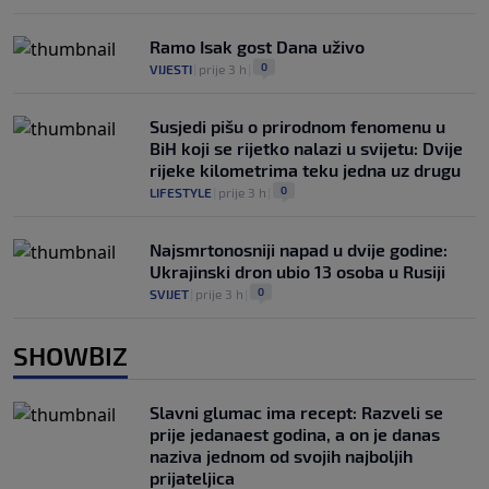
Ramo Isak gost Dana uživo
0
VIJESTI
|
prije 3 h
|
Susjedi pišu o prirodnom fenomenu u
BiH koji se rijetko nalazi u svijetu: Dvije
rijeke kilometrima teku jedna uz drugu
0
LIFESTYLE
|
prije 3 h
|
Najsmrtonosniji napad u dvije godine:
Ukrajinski dron ubio 13 osoba u Rusiji
0
SVIJET
|
prije 3 h
|
SHOWBIZ
Slavni glumac ima recept: Razveli se
prije jedanaest godina, a on je danas
naziva jednom od svojih najboljih
prijateljica