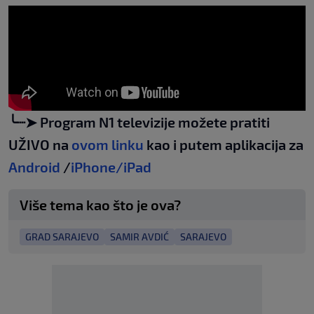
╰┈➤ Program N1 televizije možete pratiti
UŽIVO na
ovom linku
kao i putem aplikacija za
Android
/
iPhone/iPad
Više tema kao što je ova?
GRAD SARAJEVO
SAMIR AVDIĆ
SARAJEVO