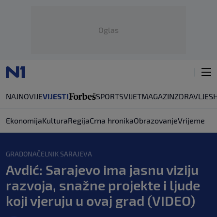
Oglas
NAJNOVIJE
VIJESTI
SPORT
SVIJET
MAGAZIN
ZDRAVLJE
S
Ekonomija
Kultura
Regija
Crna hronika
Obrazovanje
Vrijeme
GRADONAČELNIK SARAJEVA
Avdić: Sarajevo ima jasnu viziju
razvoja, snažne projekte i ljude
koji vjeruju u ovaj grad (VIDEO)