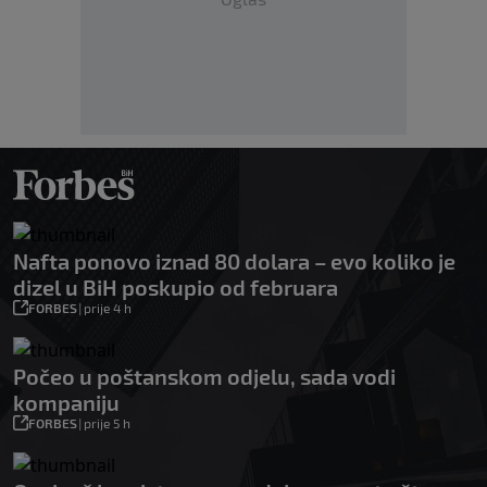
Nafta ponovo iznad 80 dolara – evo koliko je
dizel u BiH poskupio od februara
FORBES
|
prije 4 h
Počeo u poštanskom odjelu, sada vodi
kompaniju
FORBES
|
prije 5 h