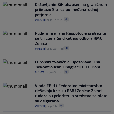
Državljanin BiH uhapšen na graničnom
prijelazu Sitnica po međunarodnoj
potjernici
0
VIJESTI
|
prije 17 min
|
Rudarima u jami Raspotočje pridružila
se tri člana Sindikalnog odbora RMU
Zenica
0
VIJESTI
|
prije 26 min
|
Europski zvaničnici upozoravaju na
'nekontroliranu imigraciju' u Europu
0
SVIJET
|
prije 43 min
|
Vlada FBiH i Federalno ministarstvo
rješavaju krizu u RMU Zenica: Životi
rudara su prioritet, a sredstva za plate
su osigurana
0
VIJESTI
|
prije 1 h
|