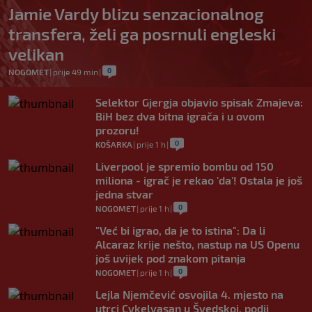
Jamie Vardy blizu senzacionalnog
transfera, želi ga posrnuli engleski
velikan
0
NOGOMET
|
prije 49 min
|
Selektor Gjergja objavio spisak Zmajeva:
BiH bez dva bitna igrača i u ovom
prozoru!
0
KOŠARKA
|
prije 1 h
|
Liverpool je spremio bombu od 150
miliona - igrač je rekao 'da'! Ostala je još
jedna stvar
0
NOGOMET
|
prije 1 h
|
"Već bi igrao, da je to istina": Da li
Alcaraz krije nešto, nastup na US Openu
još uvijek pod znakom pitanja
0
NOGOMET
|
prije 1 h
|
Lejla Njemčević osvojila 4. mjesto na
utrci Cykelvasan u Švedskoj, podij