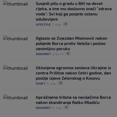
Susjedi pišu o gradu u BiH na devet
rijeka, a ime mu doslovno znači "zdrava
voda": Svi koji ga posjete ostanu
oduševljeni
0
LIFESTYLE
|
7. aug.
|
Oglasio se Zvjezdan Misimović nakon
pobjede Borca protiv Veleža i poslao
zanimljivu poruku
0
NOGOMET
|
prije 7 h
|
Uklonjena ogromna zastava Ukrajine iz
centra Prištine nakon četiri godine, dan
poslije izjave Zelenskog o Kosovu
0
SVIJET
|
9. aug.
|
Ispražnjena tribina sa navijačima Borca
nakon skandiranja Ratku Mladiću
0
NOGOMET
|
9. aug.
|