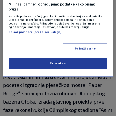
su preduslovi za realizaciju niza kapitalnih i
Mi i naši partneri obrađujemo podatke kako bismo
pružali:
razvojnih projekata, a kao najviši prioritet
Koristite podatke o tačnoj geolokaciji. Aktivno skenirajte karakteristike
istakao je projekt "Čista rijeka Miljacka“
uređaja radi identifikacije. Spremanje podataka i/ili pristupanje
podacima na uređaju. Prilagođeno oglašavanje i sadržaj, mjerenje
oglašavanja i sadržaja, istraživanje publike i razvoj usluga.
Stoga je za taj projekt formirana Stručna radna
Spisak partnera (pružalaca usluga)
grupa koja koordinira sve faze. Paralelno se
nastavlja sanacija i Bistričkog i Koševskog
Prikaži svrhe
potoka, kao i oštećenih kaskada u koritu
Miljacke.
Prihvatam
Među važnim infrastrukturnim projektima su i
početak izgradnje pješačkog mosta "Paper
Bridge“, sanacija i fazna obnova Olimpijskog
bazena Otoka, izrada glavnog projekta prve
faze rekonstrukcije Olimpijskog stadiona "Asim