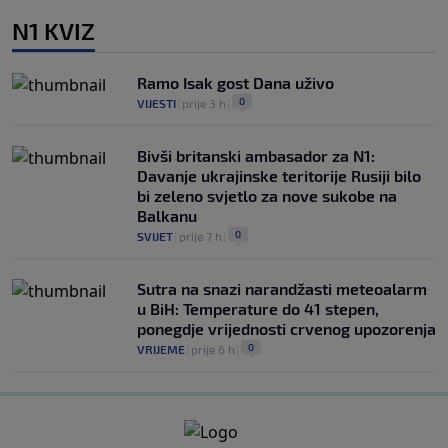
N1 KVIZ
Ramo Isak gost Dana uživo
0
VIJESTI
|
prije 3 h
|
Bivši britanski ambasador za N1:
Davanje ukrajinske teritorije Rusiji bilo
bi zeleno svjetlo za nove sukobe na
Balkanu
0
SVIJET
|
prije 7 h
|
Sutra na snazi narandžasti meteoalarm
u BiH: Temperature do 41 stepen,
ponegdje vrijednosti crvenog upozorenja
0
VRIJEME
|
prije 6 h
|