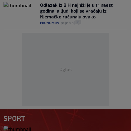
Odlazak iz BiH najniži je u trinaest
godina, a ljudi koji se vraćaju iz
Njemačke računaju ovako
0
EKONOMIJA
|
prije 6 h
|
Oglas
SPORT