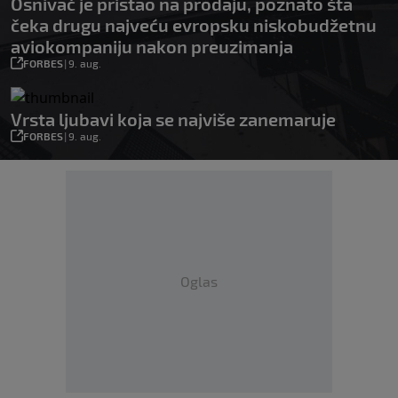
Osnivač je pristao na prodaju, poznato šta
čeka drugu najveću evropsku niskobudžetnu
aviokompaniju nakon preuzimanja
FORBES
|
9. aug.
Vrsta ljubavi koja se najviše zanemaruje
FORBES
|
9. aug.
Oglas