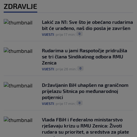
ZDRAVLJE
Lakić za N1: Sve što je obećano rudarima
bit će urađeno, naš dio posla je završen
0
VIJESTI
|
prije 17 min
|
Rudarima u jami Raspotočje pridružila
se tri člana Sindikalnog odbora RMU
Zenica
0
VIJESTI
|
prije 26 min
|
Državljanin BiH uhapšen na graničnom
prijelazu Sitnica po međunarodnoj
potjernici
0
VIJESTI
|
prije 17 min
|
Vlada FBiH i Federalno ministarstvo
rješavaju krizu u RMU Zenica: Životi
rudara su prioritet, a sredstva za plate