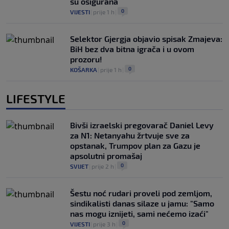
su osigurana
0
VIJESTI
|
prije 1 h
|
Selektor Gjergja objavio spisak Zmajeva:
BiH bez dva bitna igrača i u ovom
prozoru!
0
KOŠARKA
|
prije 1 h
|
LIFESTYLE
Bivši izraelski pregovarač Daniel Levy
za N1: Netanyahu žrtvuje sve za
opstanak, Trumpov plan za Gazu je
apsolutni promašaj
0
SVIJET
|
prije 2 h
|
Šestu noć rudari proveli pod zemljom,
sindikalisti danas silaze u jamu: "Samo
nas mogu iznijeti, sami nećemo izaći"
0
VIJESTI
|
prije 3 h
|