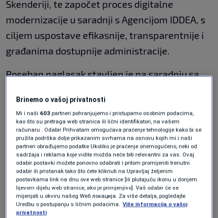
Skenderiji, te započet proces digitalne
modernizacije u saradnji s Agencijom IDDEA, s
ciljem uspostave efikasnije, transparentnije i
građanima dostupnije administracije.
Poseban naglasak stavljen je na saradnju sa
kantonalnim i federalnim institucijama, kao i
Brinemo o vašoj privatnosti
resornim ministarstvima, kako bi se osigurala
Mi i naši
603
partneri pohranjujemo i pristupamo osobnim podacima,
zajednička realizacija projekata od strateškog
kao što su pretraga web stranica ili lični identifikatori, na vašem
računaru . Odabir Prihvatam omogućava praćenje tehnologije kako bi se
značaja za Grad Sarajevo, Kanton Sarajevo i
pružila podrška dolje prikazanim svrhama na osnovu kojih mi i naši
partneri obrađujemo podatke Ukoliko je praćenje onemogućeno, neki od
Federaciju BiH
sadržaja i reklama koje vidite možda neće biti relevantni za vas. Ovaj
odabir postavki možete ponovno odabrati i pritom promijeniti trenutni
odabir ili pristanak tako što ćete kliknuti na Upravljaj željenim
Usvajanjem Budžeta Grada Sarajeva za 2026.
postavkama link na dnu ove web stranice [ili plutajuću ikonu u donjem
lijevom dijelu web stranice, ako je primjenjivo]. Vaš odabir će se
godinu, u iznosu od 26.154.700 KM, što
mijenjati u okviru našeg Wеб локација. Za više detalja, pogledajte
predstavlja povećanje od 15,85 posto, stvoreni
Uredbu o postupanju s ličnim podacima.
Više informacija o vašoj
privatnosti