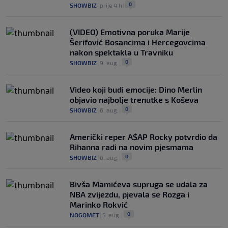
0
SHOWBIZ
|
prije 4 h
|
(VIDEO) Emotivna poruka Marije
Šerifović Bosancima i Hercegovcima
nakon spektakla u Travniku
0
SHOWBIZ
|
9. aug.
|
Video koji budi emocije: Dino Merlin
objavio najbolje trenutke s Koševa
0
SHOWBIZ
|
6. aug.
|
Američki reper A$AP Rocky potvrdio da
Rihanna radi na novim pjesmama
0
SHOWBIZ
|
6. aug.
|
Bivša Mamićeva supruga se udala za
NBA zvijezdu, pjevala se Rozga i
Marinko Rokvić
0
NOGOMET
|
5. aug.
|