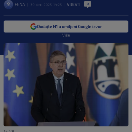
0
FENA
VIJESTI
|
30. dec. 2025. 14:25
|
|
Dodajte N1 u omiljeni Google izvor
Više
FENA