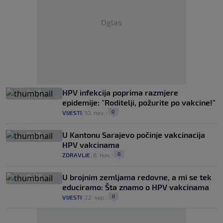
Oglas
HPV infekcija poprima razmjere
epidemije: "Roditelji, požurite po vakcine!"
0
VIJESTI
|
10. nov.
|
U Kantonu Sarajevo počinje vakcinacija
HPV vakcinama
0
ZDRAVLJE
|
8. nov.
|
U brojnim zemljama redovne, a mi se tek
educiramo: Šta znamo o HPV vakcinama
0
VIJESTI
|
22. sep.
|