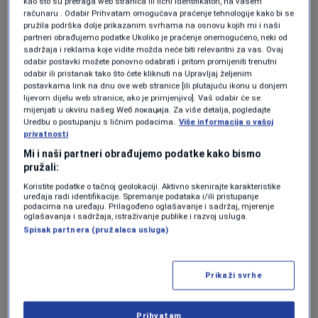
kao što su pretraga web stranica ili lični identifikatori, na vašem
kod žena? Ginekologinja Petrović-Popadić
računaru . Odabir Prihvatam omogućava praćenje tehnologije kako bi se
ima važne savjete
pružila podrška dolje prikazanim svrhama na osnovu kojih mi i naši
0
ZDRAVLJE
|
25. feb.
|
partneri obrađujemo podatke Ukoliko je praćenje onemogućeno, neki od
sadržaja i reklama koje vidite možda neće biti relevantni za vas. Ovaj
odabir postavki možete ponovno odabrati i pritom promijeniti trenutni
Zašto ignorišemo važnost HPV vakcina:
odabir ili pristanak tako što ćete kliknuti na Upravljaj željenim
"Slovenija na godišnjem nivou uradi
postavkama link na dnu ove web stranice [ili plutajuću ikonu u donjem
konizacija, koliko se u BiH uradi za manje
lijevom dijelu web stranice, ako je primjenjivo]. Vaš odabir će se
od mjesec dana"
mijenjati u okviru našeg Wеб локација. Za više detalja, pogledajte
Uredbu o postupanju s ličnim podacima.
Više informacija o vašoj
0
ZDRAVLJE
|
15. dec.
|
privatnosti
Mi i naši partneri obrađujemo podatke kako bismo
pružali:
Koristite podatke o tačnoj geolokaciji. Aktivno skenirajte karakteristike
uređaja radi identifikacije. Spremanje podataka i/ili pristupanje
podacima na uređaju. Prilagođeno oglašavanje i sadržaj, mjerenje
oglašavanja i sadržaja, istraživanje publike i razvoj usluga.
Spisak partnera (pružalaca usluga)
Oglas
Prikaži svrhe
Prihvatam