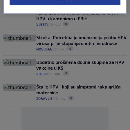
Uspješno realiziran serijal edukativnih
radionica o uvođenju imunizacije protiv
HPV u kantonima u FBiH
0
VIJESTI
|
10. nov.
|
Struka: Potrebna je imunizacija protiv HPV
virusa prije stupanja u intimne odnose
0
NOVI DAN
|
31. okt.
|
Dodatno proširena dobna skupina za HPV
vakcine u KS
0
VIJESTI
|
20. dec.
|
Šta je HPV i koji su simptomi raka grlića
maternice
0
ZDRAVLJE
|
10. nov.
|