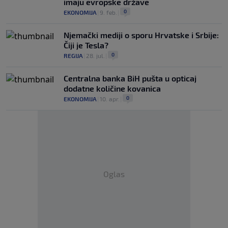
imaju evropske države
0
EKONOMIJA
|
9. feb.
|
Njemački mediji o sporu Hrvatske i Srbije:
Čiji je Tesla?
0
REGIJA
|
28. jul.
|
Centralna banka BiH pušta u opticaj
dodatne količine kovanica
0
EKONOMIJA
|
10. apr.
|
Oglas