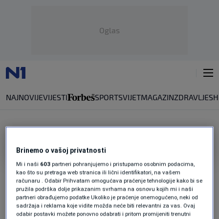
Oglas
NAJNOVIJE
VIJESTI
SPORT
SVIJET
MAGAZIN
ZDRAVLJE
SH
KOVANICE
Brinemo o vašoj privatnosti
DOBIT ĆE 10 POSTO
Mi i naši
603
partneri pohranjujemo i pristupamo osobnim podacima,
Blago iz BiH ili Srbije pronađeno u Češkoj,
kao što su pretraga web stranica ili lični identifikatori, na vašem
računaru . Odabir Prihvatam omogućava praćenje tehnologije kako bi se
planinari ga otkrili u aluminijskoj limenci u
pružila podrška dolje prikazanim svrhama na osnovu kojih mi i naši
šumi
partneri obrađujemo podatke Ukoliko je praćenje onemogućeno, neki od
0
VIJESTI
|
14. apr.
|
sadržaja i reklama koje vidite možda neće biti relevantni za vas. Ovaj
odabir postavki možete ponovno odabrati i pritom promijeniti trenutni