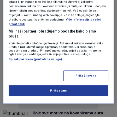
odabir ili pristanak tako što ćete kliknuti na Upravljaj željenim
Francuska uništila milione euro kovanica
postavkama link na dnu ove web stranice [ili plutajuću ikonu u donjem
nakon upozorenja iz Europske komisije
lijevom dijelu web stranice, ako je primjenjivo]. Vaš odabir će se
0
SVIJET
|
12. jan.
|
mijenjati u okviru našeg Wеб локација. Za više detalja, pogledajte
Uredbu o postupanju s ličnim podacima.
Više informacija o vašoj
privatnosti
Koje se kovanice eura najviše krivotvore i
kako prepoznati lažnjake?
Mi i naši partneri obrađujemo podatke kako bismo
0
EKONOMIJA
|
7. jan.
|
pružali:
Koristite podatke o tačnoj geolokaciji. Aktivno skenirajte karakteristike
uređaja radi identifikacije. Spremanje podataka i/ili pristupanje
podacima na uređaju. Prilagođeno oglašavanje i sadržaj, mjerenje
oglašavanja i sadržaja, istraživanje publike i razvoj usluga.
Spisak partnera (pružalaca usluga)
Oglas
Prikaži svrhe
Prihvatam
Koje sve motive na kovanicama eura