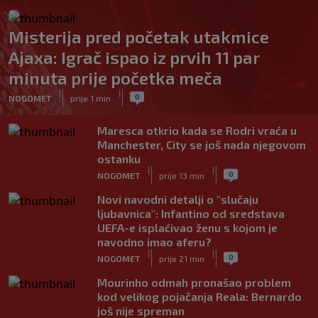
Misterija pred početak utakmice
Ajaxa: Igrač ispao iz prvih 11 par
minuta prije početka meča
|
|
0
NOGOMET
prije 1 min
Maresca otkrio kada se Rodri vraća u
Manchester, City se još nada njegovom
ostanku
|
|
0
NOGOMET
prije 13 min
Novi navodni detalji o "slučaju
ljubavnica": Infantino od sredstava
UEFA-e isplaćivao ženu s kojom je
navodno imao aferu?
|
|
0
NOGOMET
prije 21 min
Mourinho odmah pronašao problem
kod velikog pojačanja Reala: Bernardo
još nije spreman