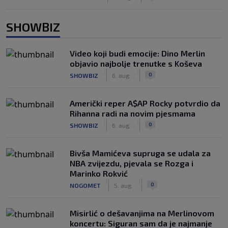
SHOWBIZ
Video koji budi emocije: Dino Merlin
objavio najbolje trenutke s Koševa
|
|
0
SHOWBIZ
6. aug.
Američki reper A$AP Rocky potvrdio da
Rihanna radi na novim pjesmama
|
|
0
SHOWBIZ
6. aug.
Bivša Mamićeva supruga se udala za
NBA zvijezdu, pjevala se Rozga i
Marinko Rokvić
|
|
0
NOGOMET
5. aug.
Misirlić o dešavanjima na Merlinovom
koncertu: Siguran sam da je najmanje