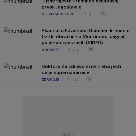
Tužne vijesti: Preminuo nekadašnji
prvak Jugoslavije
|
|
0
OSTALI SPORTOVI
7. aug.
Skandal u Istanbulu: Osimhen krenuo u
fizički obračun sa Mourinom, saigrači
ga jedva zaustavili (VIDEO)
|
|
0
NOGOMET
8. aug.
Doktori: Za zdravo srce treba jesti
dvije supernamirnice
|
|
0
ZDRAVLJE
7. aug.
Oglas