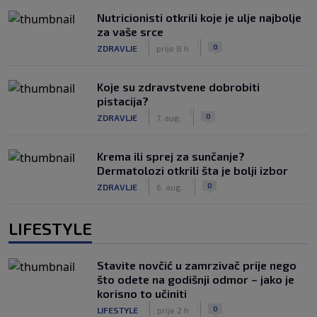
Nutricionisti otkrili koje je ulje najbolje
za vaše srce
|
|
0
ZDRAVLJE
prije 8 h
Koje su zdravstvene dobrobiti
pistacija?
|
|
0
ZDRAVLJE
7. aug.
Krema ili sprej za sunčanje?
Dermatolozi otkrili šta je bolji izbor
|
|
0
ZDRAVLJE
6. aug.
LIFESTYLE
Stavite novčić u zamrzivač prije nego
što odete na godišnji odmor – jako je
korisno to učiniti
|
|
0
LIFESTYLE
prije 2 h