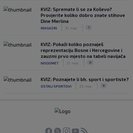
KVIZ: Spremate li se za Koševo?
Provjerite koliko dobro znate stihove
Dine Merlina
|
|
1
MAGAZIN
31. mar.
KVIZ: Pokaži koliko poznaješ
reprezentaciju Bosne i Hercegovine i
zauzmi prvo mjesto na tabeli navijača
|
|
0
NOGOMET
31. mar.
KVIZ: Poznajete li bh. sport i sportiste?
|
|
0
OSTALI SPORTOVI
23. mar.