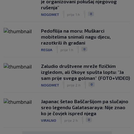
je organizovani pokušaj njegovog
rušenja"
|
|
0
NOGOMET
prije 1 h
Pedofilija na moru: Muškarci
mobitelima snimali nagu djecu,
razotkrili ih građani
|
|
0
REGIJA
prije 1 h
Zaludio društvene mreže fizičkim
izgledom, ali Okoye spušta loptu: "Ja
sam prije svega golman" (FOTO+VIDEO)
|
|
0
NOGOMET
prije 2 h
Japanac šetao Baščaršijom pa slučajno
sreo legendu Galatasaraya: Nije znao
ko je čovjek ispred njega
|
|
0
VIRALNO
prije 2 h