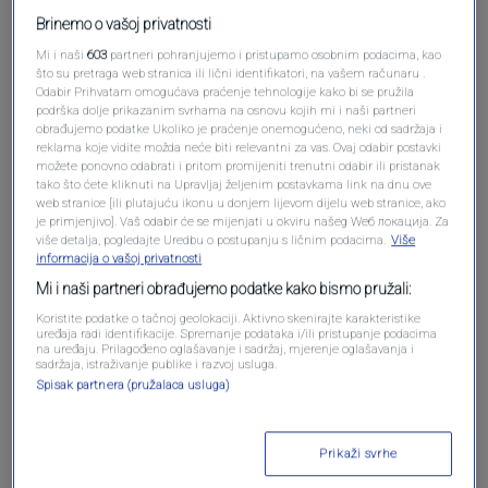
Brinemo o vašoj privatnosti
Mi i naši
603
partneri pohranjujemo i pristupamo osobnim podacima, kao
što su pretraga web stranica ili lični identifikatori, na vašem računaru .
Odabir Prihvatam omogućava praćenje tehnologije kako bi se pružila
podrška dolje prikazanim svrhama na osnovu kojih mi i naši partneri
Oglas
obrađujemo podatke Ukoliko je praćenje onemogućeno, neki od sadržaja i
reklama koje vidite možda neće biti relevantni za vas. Ovaj odabir postavki
možete ponovno odabrati i pritom promijeniti trenutni odabir ili pristanak
tako što ćete kliknuti na Upravljaj željenim postavkama link na dnu ove
web stranice [ili plutajuću ikonu u donjem lijevom dijelu web stranice, ako
je primjenjivo]. Vaš odabir će se mijenjati u okviru našeg Wеб локација. Za
više detalja, pogledajte Uredbu o postupanju s ličnim podacima.
Više
informacija o vašoj privatnosti
Mi i naši partneri obrađujemo podatke kako bismo pružali:
Koristite podatke o tačnoj geolokaciji. Aktivno skenirajte karakteristike
uređaja radi identifikacije. Spremanje podataka i/ili pristupanje podacima
na uređaju. Prilagođeno oglašavanje i sadržaj, mjerenje oglašavanja i
sadržaja, istraživanje publike i razvoj usluga.
Spisak partnera (pružalaca usluga)
Oglas
Prikaži svrhe