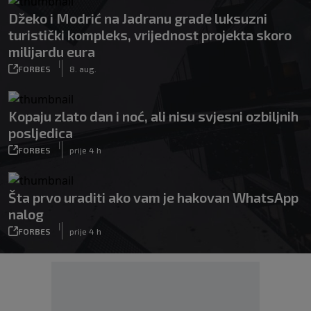
Džeko i Modrić na Jadranu grade luksuzni
turistički kompleks, vrijednost projekta skoro
milijardu eura
|
FORBES
8. aug.
Kopaju zlato dan i noć, ali nisu svjesni ozbiljnih
posljedica
|
FORBES
prije 4 h
Šta prvo uraditi ako vam je hakovan WhatsApp
nalog
|
FORBES
prije 4 h