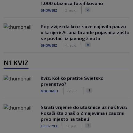
1.000 ulaznica falsifikovano
|
|
0
SHOWBIZ
5. aug.
Pop zvijezda kroz suze najavila pauzu
u karijeri: Ariana Grande pojasnila zašto
se povlači iz javnog života
|
|
0
SHOWBIZ
4. aug.
N1 KVIZ
Kviz: Koliko pratite Svjetsko
prvenstvo?
|
|
1
NOGOMET
22. jun.
Skrati vrijeme do utakmice uz naš kviz:
Pokaži šta znaš o Zmajevima i zauzmi
prvo mjesto na tabeli
|
|
1
LIFESTYLE
12. jun.