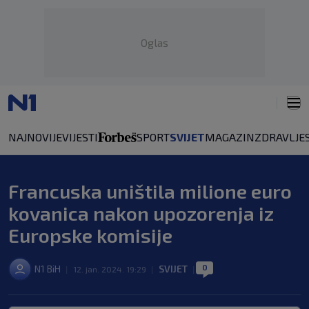
Oglas
NAJNOVIJE
VIJESTI
SPORT
SVIJET
MAGAZIN
ZDRAVLJE
Francuska uništila milione euro
kovanica nakon upozorenja iz
Europske komisije
0
N1 BiH
SVIJET
|
12. jan. 2024. 19:29
|
|