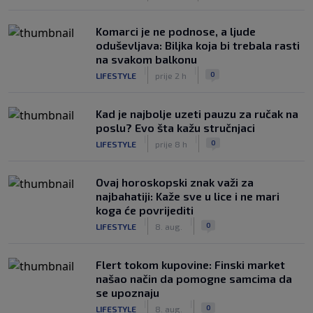
Komarci je ne podnose, a ljude
oduševljava: Biljka koja bi trebala rasti
na svakom balkonu
|
|
0
LIFESTYLE
prije 2 h
Kad je najbolje uzeti pauzu za ručak na
poslu? Evo šta kažu stručnjaci
|
|
0
LIFESTYLE
prije 8 h
Ovaj horoskopski znak važi za
najbahatiji: Kaže sve u lice i ne mari
koga će povrijediti
|
|
0
LIFESTYLE
8. aug.
Flert tokom kupovine: Finski market
našao način da pomogne samcima da
se upoznaju
|
|
0
LIFESTYLE
8. aug.