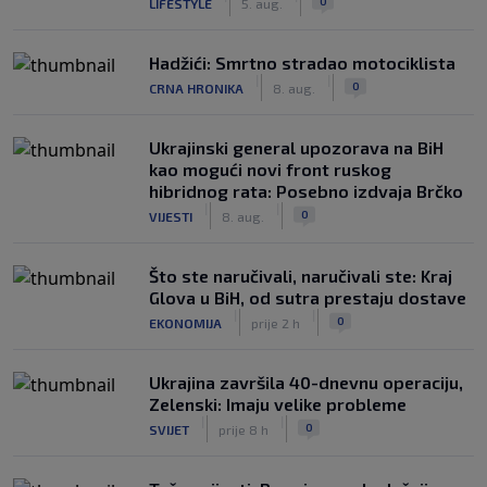
0
LIFESTYLE
5. aug.
Hadžići: Smrtno stradao motociklista
|
|
0
CRNA HRONIKA
8. aug.
Ukrajinski general upozorava na BiH
kao mogući novi front ruskog
hibridnog rata: Posebno izdvaja Brčko
|
|
0
VIJESTI
8. aug.
Što ste naručivali, naručivali ste: Kraj
Glova u BiH, od sutra prestaju dostave
|
|
0
EKONOMIJA
prije 2 h
Ukrajina završila 40-dnevnu operaciju,
Zelenski: Imaju velike probleme
|
|
0
SVIJET
prije 8 h