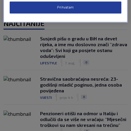
Prihvatam
NAJČITANIJE
Susjedi pišu o gradu u BiH na devet
rijeka, a ime mu doslovno znači "zdrava
voda": Svi koji ga posjete ostanu
oduševljeni
|
|
0
LIFESTYLE
7. aug.
Stravična saobraćajna nesreća: 23-
godišnji mladić poginuo, jedna osoba
povijeđena
|
|
0
VIJESTI
prije 4 h
Penzioneri otišli na odmor u Italiju i
odlučili da se više ne vraćaju: "Mjesečni
troškovi su nam skresani na trećinu"
|
|