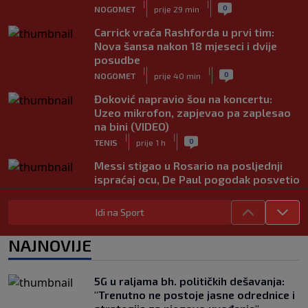
|
|
0
NOGOMET
prije 29 min
Carrick vraća Rashforda u prvi tim:
Nova šansa nakon 18 mjeseci i dvije
posudbe
|
|
0
NOGOMET
prije 40 min
Đoković napravio šou na koncertu:
Uzeo mikrofon, zapjevao pa zaplesao
na bini (VIDEO)
|
|
0
TENIS
prije 1 h
Messi stigao u Rosario na posljednji
ispraćaj ocu, De Paul pogodak posvetio
porodici (VIDEO)
|
|
0
NOGOMET
prije 1 h
Idi na Sport
Fudbal opasan po život: "Čišćenje"
NAJNOVIJE
lopte uzrokovalo saobraćajni udes
(VIDEO)
|
|
0
NOGOMET
prije 1 h
5G u raljama bh. političkih dešavanja:
"Trenutno ne postoje jasne odrednice i
Maldini otkrio šta se dešavalo iza