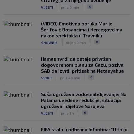
strategija za njegovo uvođenje"
kulisa nakon slučaja Pirlo: "Povjerenje
|
|
0
VIJESTI
prije 0 min
više ne postoji"
|
|
0
NOGOMET
prije 1 h
(VIDEO) Emotivna poruka Marije
Šerifović Bosancima i Hercegovcima
nakon spektakla u Travniku
|
|
0
SHOWBIZ
prije 49 min
Hamas tvrdi da ostaje privržen
dogovorenom planu za Gazu, poziva
SAD da izvrši pritisak na Netanyahua
|
|
0
SVIJET
prije 49 min
Suša ugrožava vodosnabdijevanje: Na
Palama uvedene redukcije, situacija
ugrožava i dijelove Sarajeva
|
|
0
VIJESTI
prije 1 h
FIFA stala u odbranu Infantina: "U toku