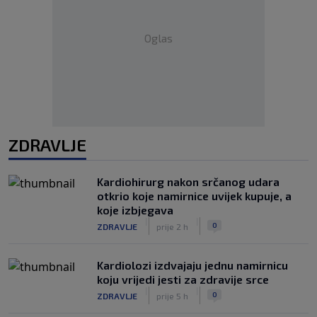
Oglas
ZDRAVLJE
Kardiohirurg nakon srčanog udara
otkrio koje namirnice uvijek kupuje, a
koje izbjegava
|
|
0
ZDRAVLJE
prije 2 h
Kardiolozi izdvajaju jednu namirnicu
koju vrijedi jesti za zdravije srce
|
|
0
ZDRAVLJE
prije 5 h