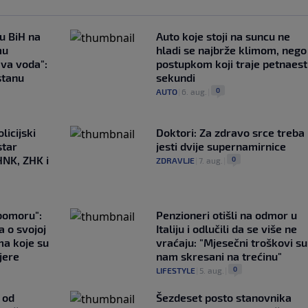
 u BiH na
Auto koje stoji na suncu ne
mu
hladi se najbrže klimom, nego
ava voda":
postupkom koji traje petnaest
stanu
sekundi
0
AUTO
|
6. aug.
|
licijski
Doktori: Za zdravo srce treba
star
jesti dvije supernamirnice
HNK, ZHK i
0
ZDRAVLJE
|
7. aug.
|
ubomoru":
Penzioneri otišli na odmor u
a o svojoj
Italiju i odlučili da se više ne
ma koje su
vraćaju: "Mjesečni troškovi su
jere
nam skresani na trećinu"
0
LIFESTYLE
|
5. aug.
|
 od
Šezdeset posto stanovnika