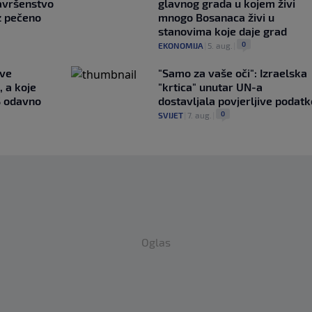
avršenstvo
glavnog grada u kojem živi
z pečeno
mnogo Bosanaca živi u
stanovima koje daje grad
0
EKONOMIJA
|
5. aug.
|
ave
"Samo za vaše oči": Izraelska
, a koje
"krtica" unutar UN-a
S odavno
dostavljala povjerljive podatk
0
SVIJET
|
7. aug.
|
Oglas