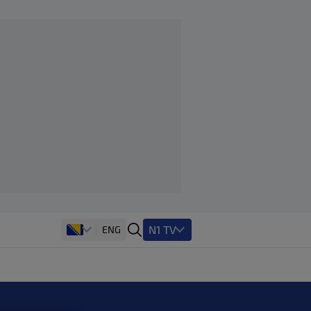
N1 TV
ENG