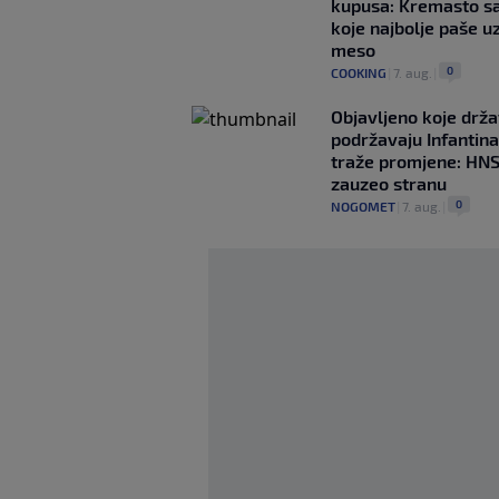
kupusa: Kremasto s
koje najbolje paše u
meso
0
COOKING
|
7. aug.
|
Objavljeno koje drž
podržavaju Infantina
traže promjene: HN
zauzeo stranu
0
NOGOMET
|
7. aug.
|