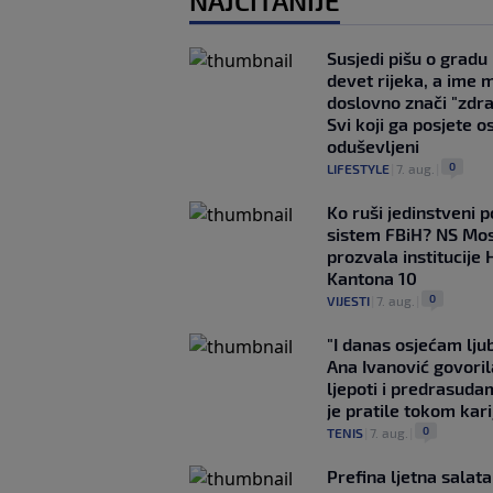
NAJČITANIJE
Susjedi pišu o gradu
devet rijeka, a ime 
doslovno znači "zdr
Svi koji ga posjete o
oduševljeni
0
LIFESTYLE
|
7. aug.
|
Ko ruši jedinstveni po
sistem FBiH? NS Mo
prozvala institucije 
Kantona 10
0
VIJESTI
|
7. aug.
|
"I danas osjećam lj
Ana Ivanović govoril
ljepoti i predrasuda
je pratile tokom kari
0
TENIS
|
7. aug.
|
Prefina ljetna salata