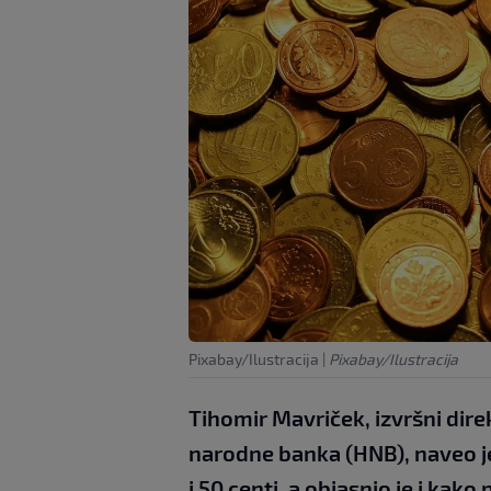
Pixabay/Ilustracija
|
Pixabay/Ilustracija
Tihomir Mavriček, izvršni dir
narodne banka (HNB), naveo je
i 50 centi, a objasnio je i kako