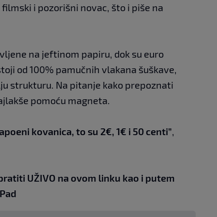
filmski i pozorišni novac, što i piše na
vljene na jeftinom papiru, dok su euro
astoji od 100% pamučnih vlakana šuškave,
blju strukturu. Na pitanje kako prepoznati
 najlakše pomoću magneta.
apoeni kovanica, to su 2€, 1€ i 50 centi”
,
pratiti UŽIVO na
ovom linku
kao i putem
iPad