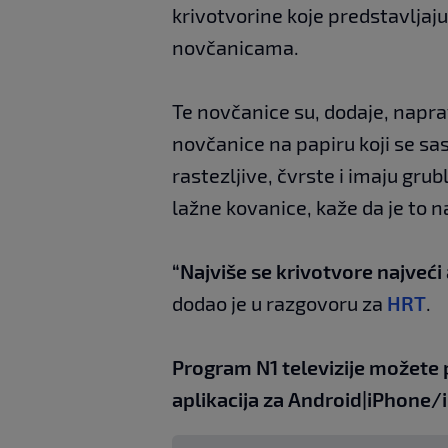
krivotvorine koje predstavljaju 
novčanicama.
Te novčanice su, dodaje, napra
novčanice na papiru koji se s
rastezljive, čvrste i imaju gru
lažne kovanice, kaže da je to
“Najviše se krivotvore najveći 
dodao je u razgovoru za
HRT
.
Program N1 televizije možete 
aplikacija za
An
droid
|
iPhone/