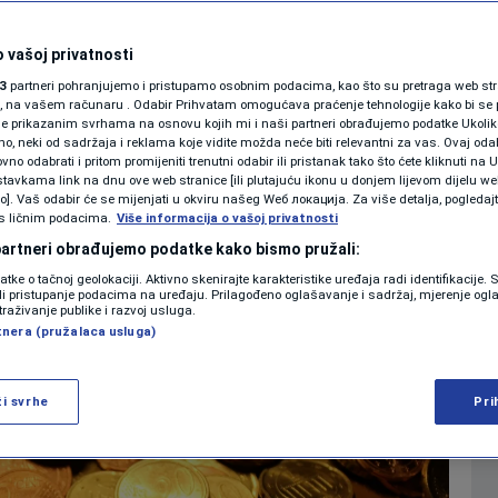
ce eura najviše
SHOWBIZ
KOLUMNE
 vašoj privatnosti
ako prepoznati
3
partneri pohranjujemo i pristupamo osobnim podacima, kao što su pretraga web stran
ori, na vašem računaru . Odabir Prihvatam omogućava praćenje tehnologije kako bi se 
je prikazanim svrhama na osnovu kojih mi i naši partneri obrađujemo podatke Ukoliko
 neki od sadržaja i reklama koje vidite možda neće biti relevantni za vas. Ovaj odab
PODCAST
no odabrati i pritom promijeniti trenutni odabir ili pristanak tako što ćete kliknuti na U
tavkama link na dnu ove web stranice [ili plutajuću ikonu u donjem lijevom dijelu we
0
12:08
EKONOMIJA
komentara
|
|
N1 SPECIJAL
vo]. Vaš odabir će se mijenjati u okviru našeg Wеб локација. Za više detalja, pogledaj
s ličnim podacima.
Više informacija o vašoj privatnosti
FENOMENI
 partneri obrađujemo podatke kako bismo pružali:
Više
datke o tačnoj geolokaciji. Aktivno skenirajte karakteristike uređaja radi identifikacije.
NEISTRAŽENO
ili pristupanje podacima na uređaju. Prilagođeno oglašavanje i sadržaj, mjerenje ogl
traživanje publike i razvoj usluga.
tnera (pružalaca usluga)
VIRALNO
FOTO
ži svrhe
Pri
PROMO
VIDEO