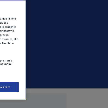
ica ili lični
pružila
 je praćenje
ir postavki
pravljaj
b stranice, ako
te Uredbu o
 Spremanje
ašavanja i
hvatam