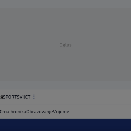
Oglas
SPORT
SVIJET
MAGAZIN
Crna hronika
Obrazovanje
Vrijeme
ZDRAVLJE