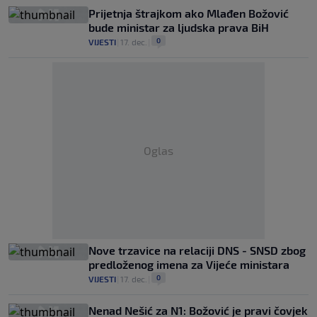
Prijetnja štrajkom ako Mlađen Božović
bude ministar za ljudska prava BiH
0
VIJESTI
|
17. dec.
|
Oglas
Nove trzavice na relaciji DNS - SNSD zbog
predloženog imena za Vijeće ministara
0
VIJESTI
|
17. dec.
|
Nenad Nešić za N1: Božović je pravi čovjek