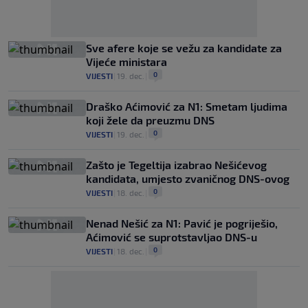
Sve afere koje se vežu za kandidate za
Vijeće ministara
0
VIJESTI
|
19. dec.
|
Draško Aćimović za N1: Smetam ljudima
koji žele da preuzmu DNS
0
VIJESTI
|
19. dec.
|
Zašto je Tegeltija izabrao Nešićevog
kandidata, umjesto zvaničnog DNS-ovog
0
VIJESTI
|
18. dec.
|
Nenad Nešić za N1: Pavić je pogriješio,
Aćimović se suprotstavljao DNS-u
0
VIJESTI
|
18. dec.
|