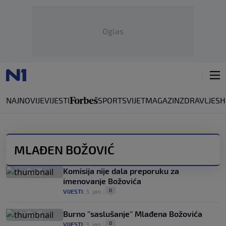
Oglas
NAJNOVIJE
VIJESTI
SPORT
SVIJET
MAGAZIN
ZDRAVLJE
SH
MLAĐEN BOŽOVIĆ
Komisija nije dala preporuku za
imenovanje Božovića
0
VIJESTI
|
3. jan.
|
Burno ''saslušanje'' Mlađena Božovića
0
VIJESTI
|
3. jan.
|