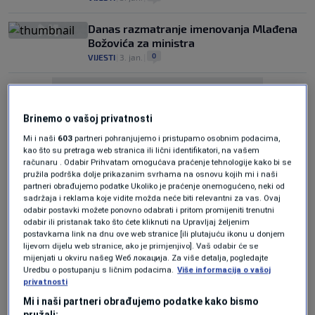
Danas razmatranje imenovanja Mlađena
Božovića za ministra
0
VIJESTI
|
3. jan.
|
Brinemo o vašoj privatnosti
Mi i naši
603
partneri pohranjujemo i pristupamo osobnim podacima,
kao što su pretraga web stranica ili lični identifikatori, na vašem
računaru . Odabir Prihvatam omogućava praćenje tehnologije kako bi se
Oglas
pružila podrška dolje prikazanim svrhama na osnovu kojih mi i naši
partneri obrađujemo podatke Ukoliko je praćenje onemogućeno, neki od
sadržaja i reklama koje vidite možda neće biti relevantni za vas. Ovaj
odabir postavki možete ponovno odabrati i pritom promijeniti trenutni
odabir ili pristanak tako što ćete kliknuti na Upravljaj željenim
postavkama link na dnu ove web stranice [ili plutajuću ikonu u donjem
lijevom dijelu web stranice, ako je primjenjivo]. Vaš odabir će se
mijenjati u okviru našeg Wеб локација. Za više detalja, pogledajte
Nadležna komisija sutra razmatra
Uredbu o postupanju s ličnim podacima.
Više informacija o vašoj
imenovanje Božovića za ministra
privatnosti
0
VIJESTI
|
2. jan.
|
Mi i naši partneri obrađujemo podatke kako bismo
pružali: