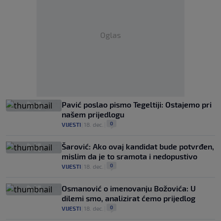
Oglas
Pavić poslao pismo Tegeltiji: Ostajemo pri
našem prijedlogu
0
VIJESTI
|
18. dec.
|
Šarović: Ako ovaj kandidat bude potvrđen,
mislim da je to sramota i nedopustivo
0
VIJESTI
|
18. dec.
|
Osmanović o imenovanju Božovića: U
dilemi smo, analizirat ćemo prijedlog
0
VIJESTI
|
18. dec.
|