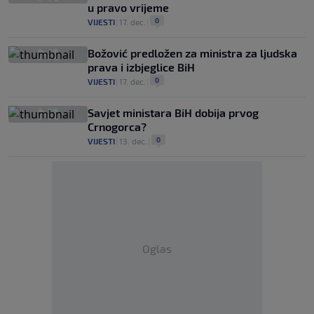
u pravo vrijeme
0
VIJESTI
|
17. dec.
|
Božović predložen za ministra za ljudska
prava i izbjeglice BiH
0
VIJESTI
|
17. dec.
|
Savjet ministara BiH dobija prvog
Crnogorca?
0
VIJESTI
|
13. dec.
|
Oglas