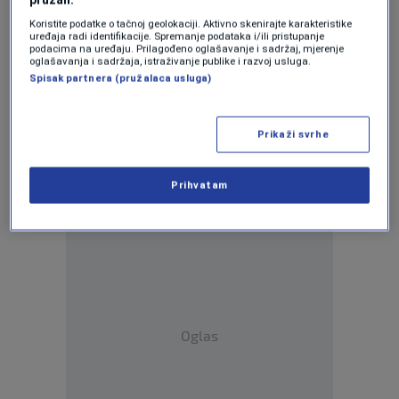
Tegeltija: Završene provjere za Božovića,
Koristite podatke o tačnoj geolokaciji. Aktivno skenirajte karakteristike
ali danas nije predložen za imenovanje
uređaja radi identifikacije. Spremanje podataka i/ili pristupanje
0
VIJESTI
|
23. dec.
|
podacima na uređaju. Prilagođeno oglašavanje i sadržaj, mjerenje
oglašavanja i sadržaja, istraživanje publike i razvoj usluga.
Spisak partnera (pružalaca usluga)
Kandidat za ministra Mlađen Božović nije
na sjednici Komisije
0
VIJESTI
|
23. dec.
|
Prikaži svrhe
Tegeltija: Zbog toga SIPA nije mogla
završiti provjeru Mlađena Božovića
Prihvatam
0
VIJESTI
|
20. dec.
|
Oglas