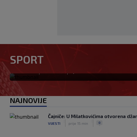
Solidan debi Alajbegovića u
SPORT
Intera, Zmaj učestvovao u ak
|
|
0
NOGOMET
prije 18 min
NAJNOVIJE
Čajniče: U Milatkovićima otvorena dža
|
|
0
VIJESTI
prije 15 min