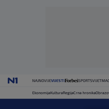
NAJNOVIJE
VIJESTI
SPORT
SVIJET
MAG
Ekonomija
Kultura
Regija
Crna hronika
Obrazo