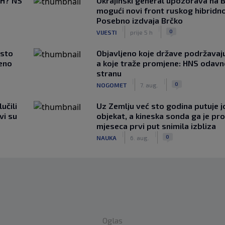
BiH? NS
Ukrajinski general upozorava na B
mogući novi front ruskog hibridno
Posebno izdvaja Brčko
|
|
0
VIJESTI
prije 5 h
asto
Objavljeno koje države podržavaju
čeno
a koje traže promjene: HNS odav
stranu
|
|
0
NOGOMET
7. aug.
učili
Uz Zemlju već sto godina putuje j
vi su
objekat, a kineska sonda ga je pr
mjeseca prvi put snimila izbliza
|
|
0
NAUKA
6. aug.
Oglas