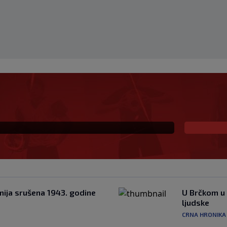
 porazu Juventusa od
ciji za gol "Stare Dame"
mija srušena 1943. godine
U Brčkom u 
ljudske
CRNA HRONIKA