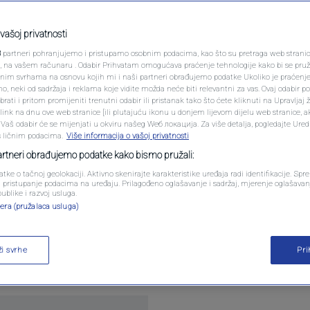
PODCAST
eltiji: Ostajemo pri
N1 SPECIJAL
vašoj privatnosti
3
partneri pohranjujemo i pristupamo osobnim podacima, kao što su pretraga web stranica 
FENOMENI
ri, na vašem računaru . Odabir Prihvatam omogućava praćenje tehnologije kako bi se pruž
anim svrhama na osnovu kojih mi i naši partneri obrađujemo podatke Ukoliko je praćenj
komentara
 neki od sadržaja i reklama koje vidite možda neće biti relevantni za vas. Ovaj odabir p
NEISTRAŽENO
ati i pritom promijeniti trenutni odabir ili pristanak tako što ćete kliknuti na Upravljaj 
ink na dnu ove web stranice [ili plutajuću ikonu u donjem lijevom dijelu web stranice, a
VIRALNO
. Vaš odabir će se mijenjati u okviru našeg Wеб локација. Za više detalja, pogledajte Ure
s ličnim podacima.
Više informacija o vašoj privatnosti
FOTO
partneri obrađujemo podatke kako bismo pružali:
atke o tačnoj geolokaciji. Aktivno skenirajte karakteristike uređaja radi identifikacije. Sp
PROMO
li pristupanje podacima na uređaju. Prilagođeno oglašavanje i sadržaj, mjerenje oglašavanj
publike i razvoj usluga.
DNS) Marko Pavić poslao je pismo predsjedavaj
era (pružalaca usluga)
VIDEO
Tegeltiji u vezi sa budućim ministrom za ljudska p
reba da dođe iz reda ostalih, a prema dogovoru vlad
ži svrhe
Pr
dar DNS-a.
Pročitaj više