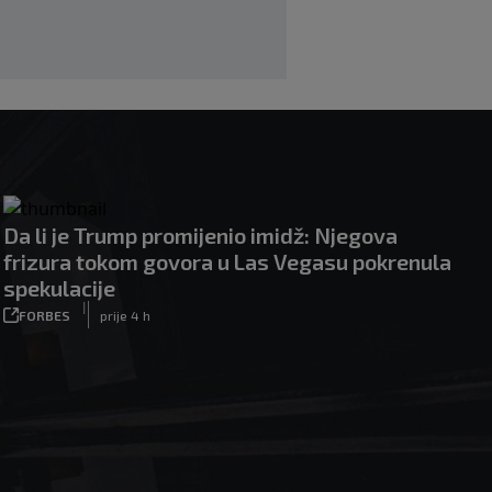
Da li je Trump promijenio imidž: Njegova
frizura tokom govora u Las Vegasu pokrenula
spekulacije
|
FORBES
prije 4 h