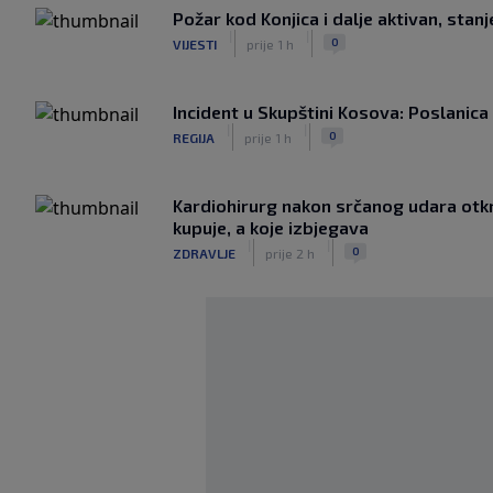
Požar kod Konjica i dalje aktivan, stan
|
|
0
VIJESTI
prije 1 h
Incident u Skupštini Kosova: Poslanica 
|
|
0
REGIJA
prije 1 h
Kardiohirurg nakon srčanog udara otkri
kupuje, a koje izbjegava
|
|
0
ZDRAVLJE
prije 2 h