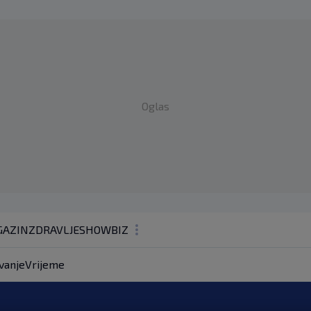
Oglas
AZIN
ZDRAVLJE
SHOWBIZ
KOLUMNE
vanje
Vrijeme