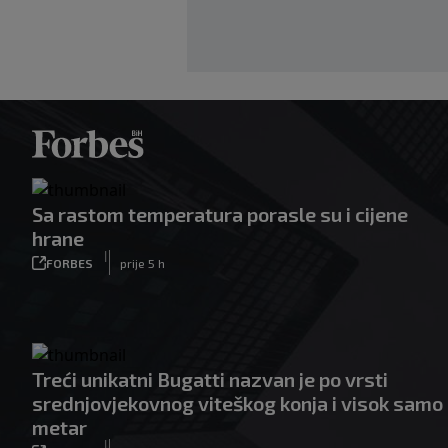
Sa rastom temperatura porasle su i cijene
hrane
|
FORBES
prije 5 h
Treći unikatni Bugatti nazvan je po vrsti
srednjovjekovnog viteškog konja i visok samo
metar
|