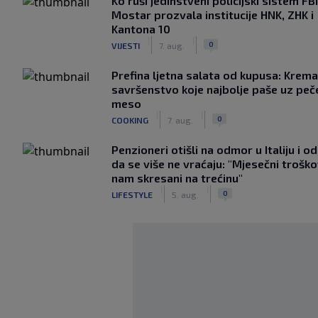
Ko ruši jedinstveni policijski sistem F
Mostar prozvala institucije HNK, ZHK i
Kantona 10
|
|
0
VIJESTI
7. aug.
Prefina ljetna salata od kupusa: Krem
savršenstvo koje najbolje paše uz pe
meso
|
|
0
COOKING
7. aug.
Penzioneri otišli na odmor u Italiju i odl
da se više ne vraćaju: "Mjesečni troško
nam skresani na trećinu"
|
|
0
LIFESTYLE
5. aug.