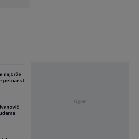
se najbrže
e petnaest
Oglas
Ivanović
asudama