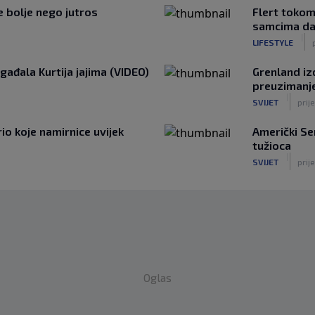
je bolje nego jutros
Flert tokom
samcima da
|
LIFESTYLE
gađala Kurtija jajima (VIDEO)
Grenland iz
preuzimanj
|
SVIJET
prije
o koje namirnice uvijek
Američki S
tužioca
|
SVIJET
prije
Oglas