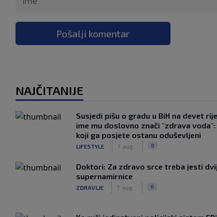
Pošalji komentar
NAJČITANIJE
Susjedi pišu o gradu u BiH na devet rije
ime mu doslovno znači "zdrava voda":
koji ga posjete ostanu oduševljeni
|
|
0
LIFESTYLE
7. aug.
Doktori: Za zdravo srce treba jesti dvi
supernamirnice
|
|
0
ZDRAVLJE
7. aug.