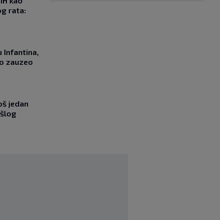
iH kao
g rata:
 Infantina,
no zauzeo
oš jedan
ošlog