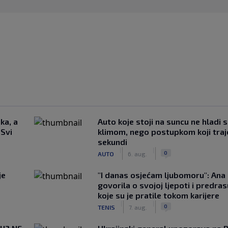
ka, a
Auto koje stoji na suncu ne hladi 
 Svi
klimom, nego postupkom koji traj
sekundi
|
|
0
AUTO
6. aug.
je
"I danas osjećam ljubomoru": Ana 
govorila o svojoj ljepoti i predr
koje su je pratile tokom karijere
|
|
0
TENIS
7. aug.