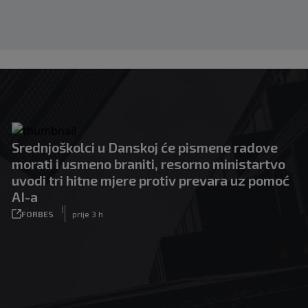
Srednjoškolci u Danskoj će pismene radove
morati i usmeno braniti, resorno ministartvo
uvodi tri hitne mjere protiv prevara uz pomoć
AI-a
|
FORBES
prije 3 h