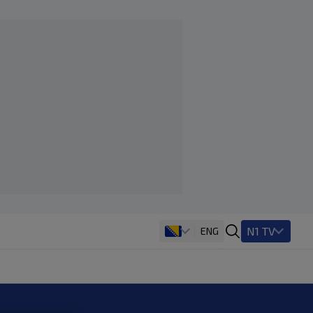
N1 TV
ENG