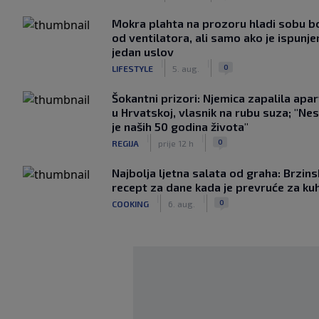
Mokra plahta na prozoru hladi sobu bo
od ventilatora, ali samo ako je ispunje
jedan uslov
|
|
0
LIFESTYLE
5. aug.
Šokantni prizori: Njemica zapalila apa
u Hrvatskoj, vlasnik na rubu suza; "Ne
je naših 50 godina života"
|
|
0
REGIJA
prije 12 h
Najbolja ljetna salata od graha: Brzins
recept za dane kada je prevruće za ku
|
|
0
COOKING
6. aug.