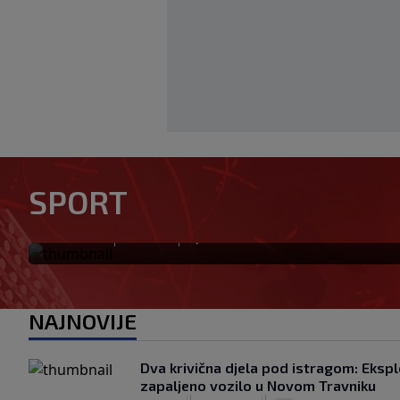
Zvanično: Samed Baždar ima 
SPORT
sa velikom "težinom"
|
|
0
NOGOMET
prije 2 h
NAJNOVIJE
Dva krivična djela pod istragom: Ekspl
zapaljeno vozilo u Novom Travniku
|
|