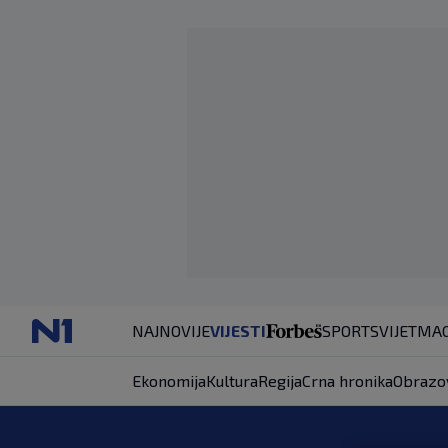
NAJNOVIJE
VIJESTI
SPORT
SVIJET
MAG
Ekonomija
Kultura
Regija
Crna hronika
Obrazo