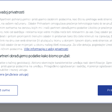
PODCAST
Mlađen Božović nije na
N1 SPECIJAL
vašoj privatnosti
3
partneri pohranjujemo i pristupamo osobnim podacima, kao što su pretraga web stranica 
FENOMENI
ri, na vašem računaru . Odabir Prihvatam omogućava praćenje tehnologije kako bi se pruž
anim svrhama na osnovu kojih mi i naši partneri obrađujemo podatke Ukoliko je praćenj
komentara
 neki od sadržaja i reklama koje vidite možda neće biti relevantni za vas. Ovaj odabir p
NEISTRAŽENO
ati i pritom promijeniti trenutni odabir ili pristanak tako što ćete kliknuti na Upravljaj 
ink na dnu ove web stranice [ili plutajuću ikonu u donjem lijevom dijelu web stranice, a
VIRALNO
. Vaš odabir će se mijenjati u okviru našeg Wеб локација. Za više detalja, pogledajte Ure
s ličnim podacima.
Više informacija o vašoj privatnosti
FOTO
partneri obrađujemo podatke kako bismo pružali:
atke o tačnoj geolokaciji. Aktivno skenirajte karakteristike uređaja radi identifikacije. Sp
PROMO
li pristupanje podacima na uređaju. Prilagođeno oglašavanje i sadržaj, mjerenje oglašavanj
publike i razvoj usluga.
 Hercegovine Mlađen Božović još uvijek nije stigao
era (pružalaca usluga)
VIDEO
nistara BiH, koja zasjeda u Sarajevu uoči današnje
kupštine BiH, na kojoj je predviđeno potvrđivanj
ži svrhe
Pr
zamjenika predsjedavajućeg Vijeća ministara Bosne