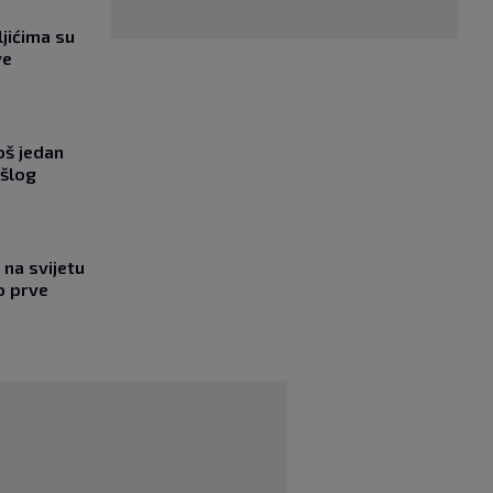
jićima su
ve
oš jedan
ošlog
na svijetu
o prve