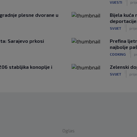
VIJESTI
prij
zgradnje plesne dvorane u
Bijela kuća
deportacije
|
SVIJET
prij
eta: Sarajevo prkosi
Prefina lje
najbolje p
|
COOKING
p
206 stabljika konoplje i
Zelenski do
|
SVIJET
prije
Oglas