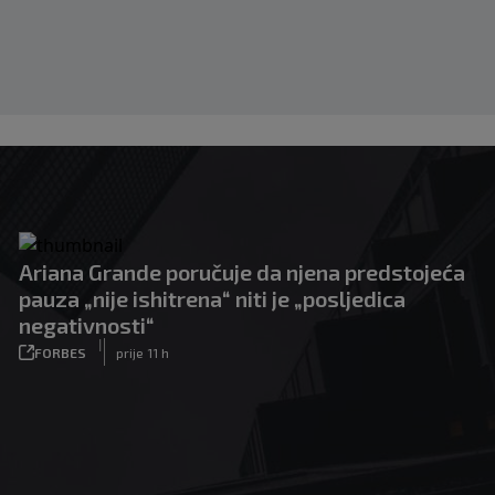
Ariana Grande poručuje da njena predstojeća
pauza „nije ishitrena“ niti je „posljedica
negativnosti“
|
FORBES
prije 11 h