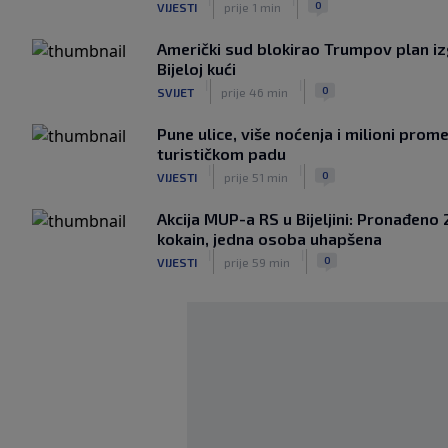
0
VIJESTI
prije 1 min
Američki sud blokirao Trumpov plan i
Bijeloj kući
|
|
0
SVIJET
prije 46 min
Pune ulice, više noćenja i milioni prom
turističkom padu
|
|
0
VIJESTI
prije 51 min
Akcija MUP-a RS u Bijeljini: Pronađeno 
kokain, jedna osoba uhapšena
|
|
0
VIJESTI
prije 59 min