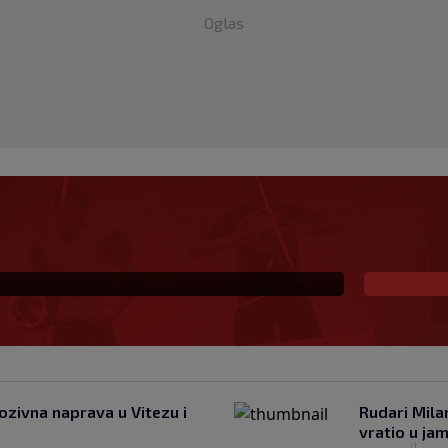
Oglas
novi klub, zadužio broj
ozivna naprava u Vitezu i
Rudari Mila
vratio u ja
|