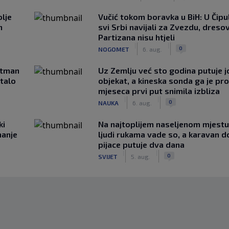
lje
Vučić tokom boravka u BiH: U Čipul
n
svi Srbi navijali za Zvezdu, dreso
Partizana nisu htjeli
|
|
0
NOGOMET
6. aug.
rtman
Uz Zemlju već sto godina putuje j
stalo
objekat, a kineska sonda ga je pr
mjeseca prvi put snimila izbliza
|
|
0
NAUKA
6. aug.
ki
Na najtoplijem naseljenom mjestu 
hanje
ljudi rukama vade so, a karavan d
pijace putuje dva dana
|
|
0
SVIJET
5. aug.