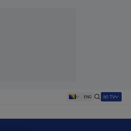
N1 TV
ENG