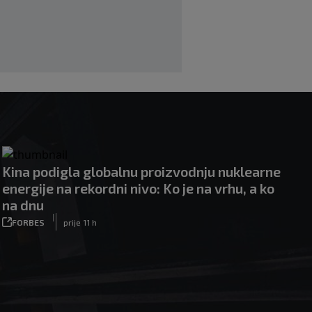
Kina podigla globalnu proizvodnju nuklearne
energije na rekordni nivo: Ko je na vrhu, a ko
na dnu
|
FORBES
prije 11 h