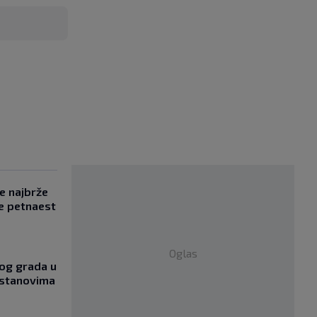
se najbrže
e petnaest
Oglas
og grada u
 stanovima