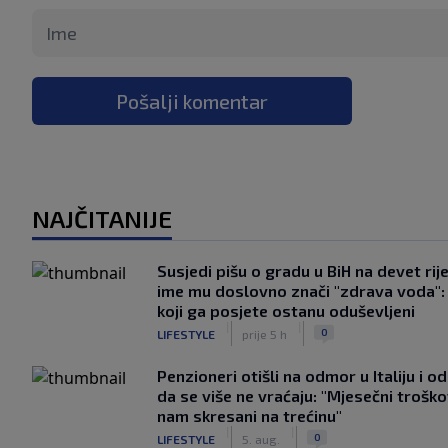
Pošalji komentar
NAJČITANIJE
Susjedi pišu o gradu u BiH na devet rije
ime mu doslovno znači "zdrava voda":
koji ga posjete ostanu oduševljeni
|
|
0
LIFESTYLE
prije 5 h
Penzioneri otišli na odmor u Italiju i odl
da se više ne vraćaju: "Mjesečni troško
nam skresani na trećinu"
|
|
0
LIFESTYLE
5. aug.