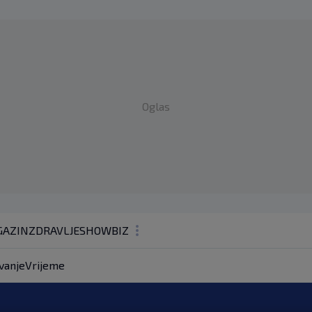
Oglas
AZIN
ZDRAVLJE
SHOWBIZ
KOLUMNE
vanje
Vrijeme