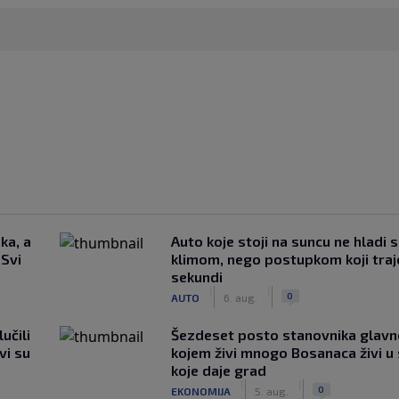
ka, a
Auto koje stoji na suncu ne hladi 
 Svi
klimom, nego postupkom koji traj
sekundi
|
|
0
AUTO
6. aug.
učili
Šezdeset posto stanovnika glavn
vi su
kojem živi mnogo Bosanaca živi u
koje daje grad
|
|
0
EKONOMIJA
5. aug.