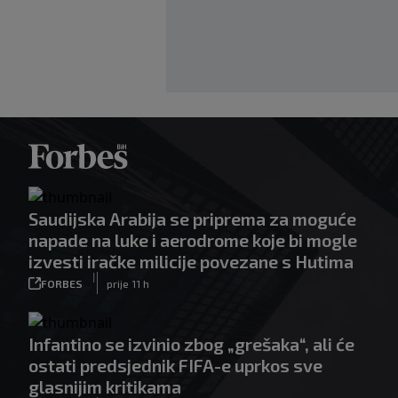
Saudijska Arabija se priprema za moguće
napade na luke i aerodrome koje bi mogle
izvesti iračke milicije povezane s Hutima
|
FORBES
prije 11 h
Infantino se izvinio zbog „grešaka“, ali će
ostati predsjednik FIFA-e uprkos sve
glasnijim kritikama