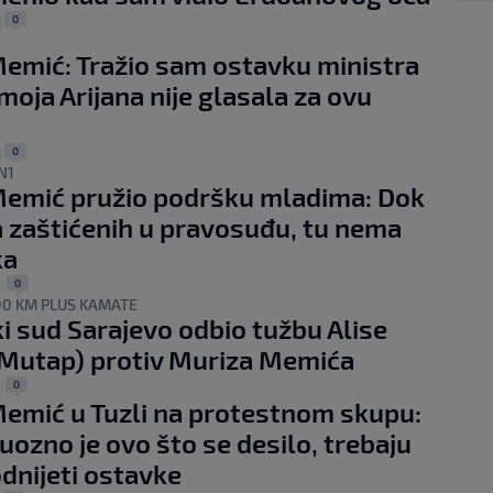
0
|
emić: Tražio sam ostavku ministra
 moja Arijana nije glasala za ovu
0
|
N1
Memić pružio podršku mladima: Dok
 zaštićenih u pravosuđu, tu nema
ka
0
|
00 KM PLUS KAMATE
i sud Sarajevo odbio tužbu Alise
Mutap) protiv Muriza Memića
0
|
emić u Tuzli na protestnom skupu:
ozno je ovo što se desilo, trebaju
dnijeti ostavke