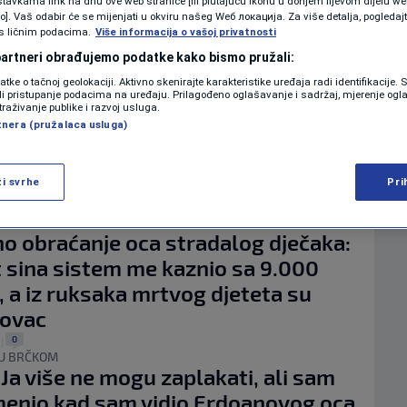
tavkama link na dnu ove web stranice [ili plutajuću ikonu u donjem lijevom dijelu we
KOLUMNE
vo]. Vaš odabir će se mijenjati u okviru našeg Wеб локација. Za više detalja, pogledaj
" ISTRAGE
s ličnim podacima.
Više informacija o vašoj privatnosti
aja doktorice Softić do Memića i
 partneri obrađujemo podatke kako bismo pružali:
ce: Kako istrage u BiH godinama
PODCAST
datke o tačnoj geolokaciji. Aktivno skenirajte karakteristike uređaja radi identifikacije.
u pravosudnim ladicama
ili pristupanje podacima na uređaju. Prilagođeno oglašavanje i sadržaj, mjerenje ogl
traživanje publike i razvoj usluga.
0
.
|
N1 SPECIJAL
tnera (pružalaca usluga)
 PROTESTIMA
r Katica: Rekao sam Murizu Memiću
FENOMENI
 ne saopštava imena policajaca, ne
ži svrhe
Pri
m mu što traži moju ostavku
NEISTRAŽENO
0
.
|
o obraćanje oca stradalog dječaka:
VIRALNO
 sina sistem me kaznio sa 9.000
FOTO
 a iz ruksaka mrtvog djeteta su
novac
PROMO
0
|
 U BRČKOM
VIDEO
Ja više ne mogu zaplakati, ali sam
enio kad sam vidio Erdoanovog oca