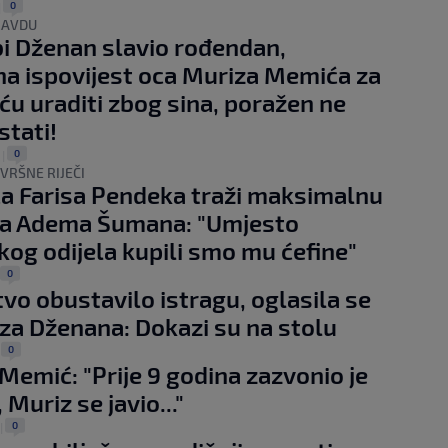
0
|
RAVDU
i Dženan slavio rođendan,
a ispovijest oca Muriza Memića za
 ću uraditi zbog sina, poražen ne
tati!
0
.
|
VRŠNE RIJEČI
a Farisa Pendeka traži maksimalnu
za Adema Šumana: "Umjesto
og odijela kupili smo mu ćefine"
0
tvo obustavilo istragu, oglasila se
za Dženana: Dokazi su na stolu
0
|
 Memić: "Prije 9 godina zazvonio je
 Muriz se javio..."
0
|