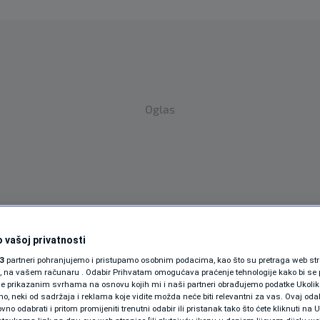
Oglas
SPORT
SVIJET
MAGAZIN
 vašoj privatnosti
ZDRAVLJE
3
partneri pohranjujemo i pristupamo osobnim podacima, kao što su pretraga web stran
ori, na vašem računaru . Odabir Prihvatam omogućava praćenje tehnologije kako bi se 
je prikazanim svrhama na osnovu kojih mi i naši partneri obrađujemo podatke Ukoliko
SHOWBIZ
 neki od sadržaja i reklama koje vidite možda neće biti relevantni za vas. Ovaj odab
no odabrati i pritom promijeniti trenutni odabir ili pristanak tako što ćete kliknuti na U