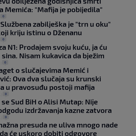
evu obilježena godišnjica smrti
 Memića: "Mafija je pobijedila"
0
|
Službena zabilješka je "trn u oku"
oji kriju istinu o Dženanu
0
|
a N1: Prodajem svoju kuću, ja ću
i sina. Nisam kukavica da bježim
0
.
|
raget o slučajevima Memić i
vić: Ova dva slučaja su krunski
a u pravosuđu postoji mafija
0
.
|
 se Sud BiH o Alisi Mutap: Nije
 odgodu izdržavanja kazne zatvora
0
.
|
nažna presuda ne uliva mnogo nade
da će uskoro dobiti odgovore