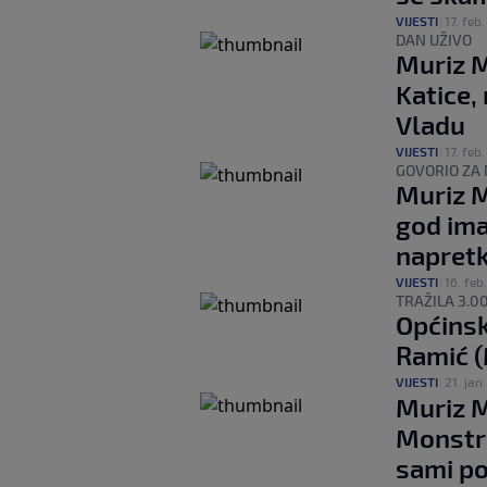
VIJESTI
|
17. feb.
DAN UŽIVO
Muriz M
Katice,
Vladu
VIJESTI
|
17. feb.
GOVORIO ZA 
Muriz 
god ima
napret
VIJESTI
|
16. feb.
TRAŽILA 3.0
Općinsk
Ramić (
VIJESTI
|
21. jan.
Muriz M
Monstru
sami po