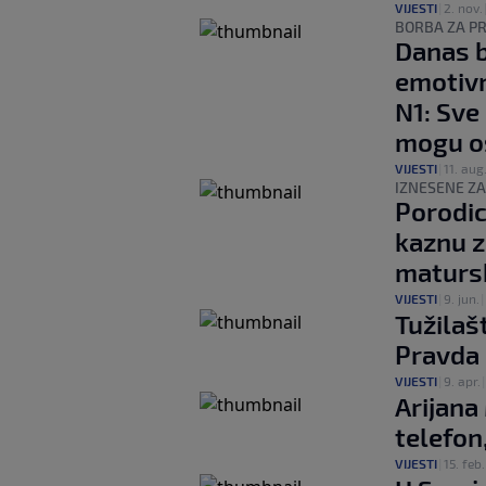
VIJESTI
|
2. nov.
BORBA ZA P
Danas b
emotivn
N1: Sve
mogu os
VIJESTI
|
11. aug
IZNESENE ZA
Porodic
kaznu 
matursk
VIJESTI
|
9. jun.
|
Tužilaš
Pravda 
VIJESTI
|
9. apr.
Arijana
telefon,
VIJESTI
|
15. feb.