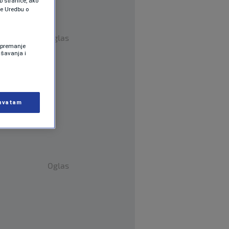
b stranice, ako
te Uredbu o
Oglas
 Spremanje
ašavanja i
hvatam
Oglas