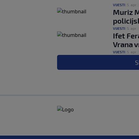
VIJESTI
|
5. apr.
|
Muriz M
policij
VIJESTI
|
5. apr.
|
Ifet Fe
Vrana v
VIJESTI
|
5. apr.
|
S