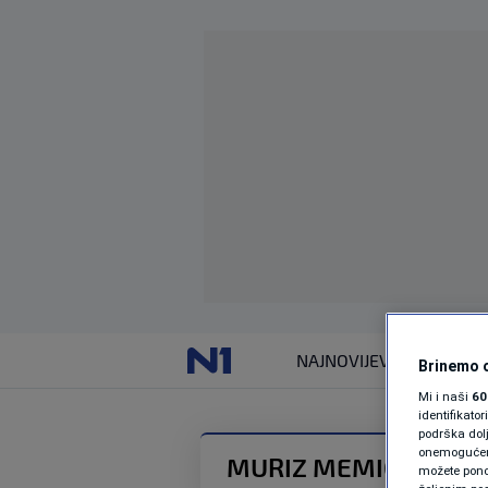
NAJNOVIJE
VIJESTI
Brinemo o
Mi i naši
60
identifikat
podrška dol
onemogućeno,
MURIZ MEMIĆ
možete ponov