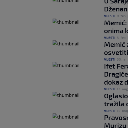
U Saraj
Dženana
VIJESTI
|
8. feb.
Memić: 
onima k
VIJESTI
|
3. feb.
Memić z
osvetit
VIJESTI
|
30. jan
Ifet Fe
Dragiče
dokaz d
VIJESTI
|
13. aug
Oglasio
tražila
VIJESTI
|
14. maj
Pravos
Murizu 