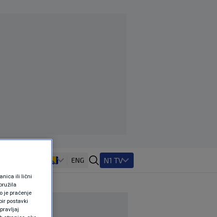
N1 TV
ENG
ica ili lični
pružila
 je praćenje
ir postavki
pravljaj