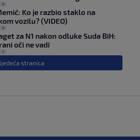
0
emić: Ko je razbio staklo na
skom vozilu? (VIDEO)
0
raget za N1 nakon odluke Suda BiH:
rani oči ne vadi
1
ljedeća
stranica