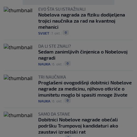
EVO ŠTA SU ISTRAŽIVALI
Nobelova nagrada za fiziku dodijeljena
trojici naučnika za rad na kvantnoj
mehanici
0
SVIJET
|
7. okt.
|
DA LI STE ZNALI?
Sedam zanimljivih činjenica o Nobelovoj
nagradi
0
NAUKA
|
6. okt.
|
TRI NAUČNIKA
Proglašeni ovogodišnji dobitnici Nobelove
nagrade za medicinu, njihovo otkriće o
imunitetu moglo bi spasiti mnoge živote
0
NAUKA
|
6. okt.
|
SAMO DA STANE
Dobitnici Nobelove nagrade obećali
podršku Trumpovoj kandidaturi ako
zaustavi izraelski rat