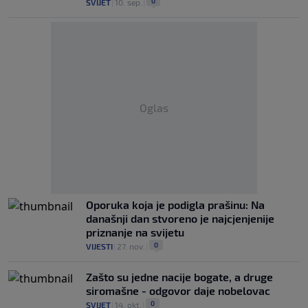
0
SVIJET
|
10. sep.
|
Oglas
Oporuka koja je podigla prašinu: Na
današnji dan stvoreno je najcjenjenije
priznanje na svijetu
0
VIJESTI
|
27. nov.
|
Zašto su jedne nacije bogate, a druge
siromašne - odgovor daje nobelovac
0
SVIJET
|
14. okt.
|