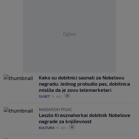
Oglas
Kako su dobitnici saznali za Nobelovu
nagradu: Jednog probudio pas, dobitnica
mislila da je zovu telemarketari
0
SVIJET
|
9. okt.
|
MAĐARSKI PISAC
Laszlo Krasznahorkai dobitnik Nobelove
nagrade za književnost
0
KULTURA
|
9. okt.
|