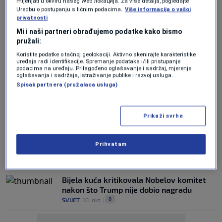
mijenjati u okviru našeg Wеб локација. Za više detalja, pogledajte
Uredbu o postupanju s ličnim podacima.
Više informacija o vašoj
Dobitnica Nobelove nagrade za mir
privatnosti
Machado obećava povratak u Venezuelu
Mi i naši partneri obrađujemo podatke kako bismo
radi borbe protiv Madurove 'tiranije'
pružali:
0
SVIJET
|
11. dec.
|
Koristite podatke o tačnoj geolokaciji. Aktivno skenirajte karakteristike
uređaja radi identifikacije. Spremanje podataka i/ili pristupanje
OVO JE NJIHOV DOPRINOS
podacima na uređaju. Prilagođeno oglašavanje i sadržaj, mjerenje
oglašavanja i sadržaja, istraživanje publike i razvoj usluga.
Proglašeni dobitnici Nobelove nagrade za
Spisak partnera (pružalaca usluga)
ekonomiju 2025.
0
SVIJET
|
13. okt.
|
Prikaži svrhe
KONTROVERZNA ODLUKA
Dobitnica Nobela za mir "zalagala se za
vojnu intervenciju" na njenu zemlju i
Prihvatam
podržava rat Izraela
0
SVIJET
|
10. okt.
|
Bijela kuća kritikovala Nobelov komitet
nakon što Trump nije dobio nagradu
0
SVIJET
|
10. okt.
|