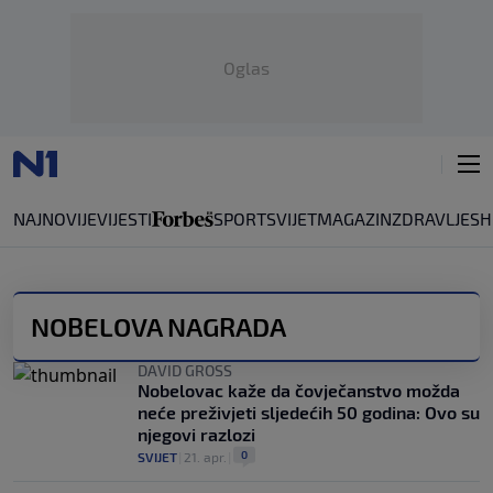
Oglas
NAJNOVIJE
VIJESTI
SPORT
SVIJET
MAGAZIN
ZDRAVLJE
SH
NOBELOVA NAGRADA
DAVID GROSS
Nobelovac kaže da čovječanstvo možda
neće preživjeti sljedećih 50 godina: Ovo su
njegovi razlozi
0
SVIJET
|
21. apr.
|