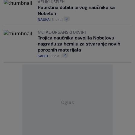
VELIKI USPJEH
Palestina dobila prvog naučnika sa
Nobelom
0
NAUKA
|
8. okt.
|
METAL-ORGANSKI OKVIRI
Trojica naučnika osvojila Nobelovu
nagradu za hemiju za stvaranje novih
poroznih materijala
0
SVIJET
|
8. okt.
|
Oglas