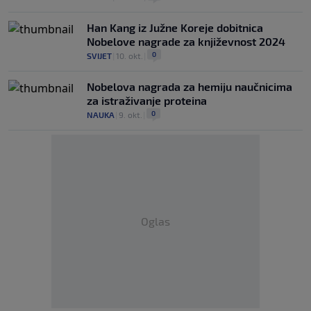
Han Kang iz Južne Koreje dobitnica
Nobelove nagrade za književnost 2024
0
SVIJET
|
10. okt.
|
Nobelova nagrada za hemiju naučnicima
za istraživanje proteina
0
NAUKA
|
9. okt.
|
Oglas