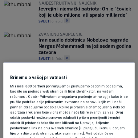
NAJDESTRUKTIVNIJI NAUČNIK
Jevrejin i njemački patriota: On je "čovjek
koji je ubio milione, ali spasio milijarde"
0
SVIJET
|
6. apr.
|
ZVANIČNO SAOPĆENJE
Iran osudio dobitnicu Nobelove nagrade
Narges Mohammadi na još sedam godina
zatvora
0
SVIJET
|
8. feb.
|
Brinemo o vašoj privatnosti
Mi i naši
603
partneri pohranjujemo i pristupamo osobnim podacima,
kao što su pretraga web stranica ili lični identifikatori, na vašem
računaru . Odabir Prihvatam omogućava praćenje tehnologije kako bi se
pružila podrška dolje prikazanim svrhama na osnovu kojih mi i naši
Oglas
partneri obrađujemo podatke Ukoliko je praćenje onemogućeno, neki od
sadržaja i reklama koje vidite možda neće biti relevantni za vas. Ovaj
odabir postavki možete ponovno odabrati i pritom promijeniti trenutni
odabir ili pristanak tako što ćete kliknuti na Upravljaj željenim
postavkama link na dnu ove web stranice [ili plutajuću ikonu u donjem
lijevom dijelu web stranice, ako je primjenjivo]. Vaš odabir će se