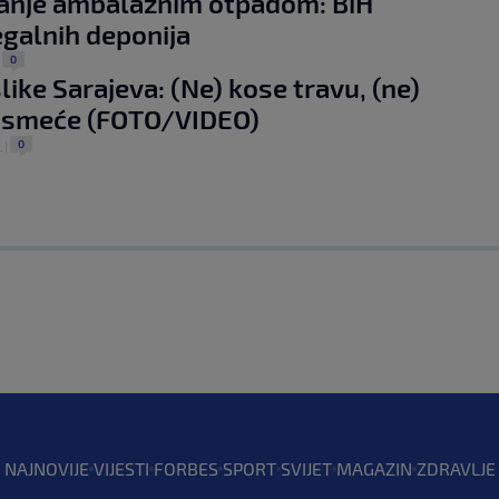
anje ambalažnim otpadom: BiH
egalnih deponija
0
|
like Sarajeva: (Ne) kose travu, (ne)
 smeće (FOTO/VIDEO)
0
.
|
NAJNOVIJE
VIJESTI
FORBES
SPORT
SVIJET
MAGAZIN
ZDRAVLJE