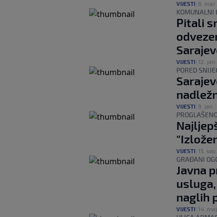
VIJESTI
|
6. mar.
KOMUNALNI 
Pitali 
odvezeno
Sarajev
VIJESTI
|
12. jan.
PORED SNIJE
Sarajev
nadležn
VIJESTI
|
9. jan.
|
PROGLAŠENO
Najljep
"Izlože
VIJESTI
|
15. sep.
GRAĐANI OG
Javna p
usluga,
naglih 
VIJESTI
|
14. maj