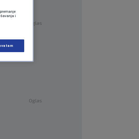
 Spremanje
ašavanja i
Oglas
hvatam
Oglas