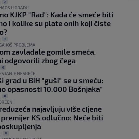
0
|
HAOS U GRADU
smo KJKP "Rad": Kada će smeće biti
 i kolike su plate onih koji čiste
o?
0
|
GA JOŠ PROBLEMA
om zavladale gomile smeća,
i odgovorili zbog čega
0
 STANJE NESREĆE
ši grad u BiH "guši" se u smeću:
no opasnosti 10.000 Bošnjaka"
0
|
ORČENI
reduzeća najavljuju više cijene
 premijer KS odlučno: Neće biti
poskupljenja
0
.
|