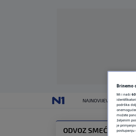
Brinemo o
Mi i naši
60
identifikat
NAJNOVIJE
VIJESTI
podrška dol
onemogućeno,
možete ponov
željenim pos
je primjenji
ODVOZ SMEĆA
postupanju 