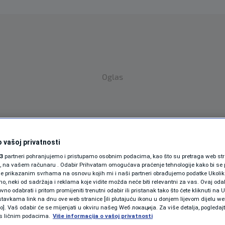
Oglas
 vašoj privatnosti
3
partneri pohranjujemo i pristupamo osobnim podacima, kao što su pretraga web stran
ori, na vašem računaru . Odabir Prihvatam omogućava praćenje tehnologije kako bi se 
SPORT
SVIJET
MAGAZIN
je prikazanim svrhama na osnovu kojih mi i naši partneri obrađujemo podatke Ukoliko
 neki od sadržaja i reklama koje vidite možda neće biti relevantni za vas. Ovaj odab
ZDRAVLJE
no odabrati i pritom promijeniti trenutni odabir ili pristanak tako što ćete kliknuti na U
tavkama link na dnu ove web stranice [ili plutajuću ikonu u donjem lijevom dijelu we
SHOWBIZ
vo]. Vaš odabir će se mijenjati u okviru našeg Wеб локација. Za više detalja, pogledaj
s ličnim podacima.
Više informacija o vašoj privatnosti