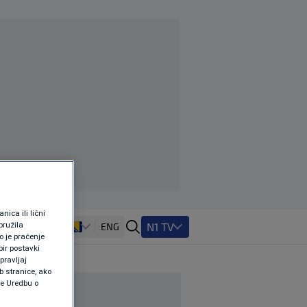
ica ili lični
pružila
N1 TV
ENG
 je praćenje
ir postavki
pravljaj
b stranice, ako
te Uredbu o