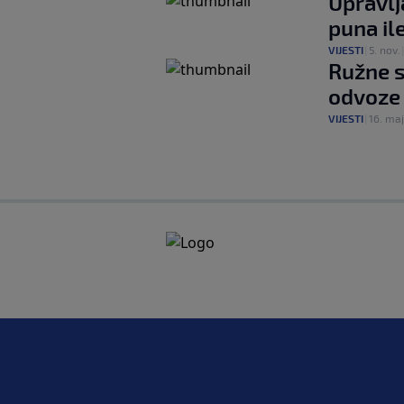
Upravlj
puna il
VIJESTI
|
5. nov.
Ružne s
odvoze
VIJESTI
|
16. maj