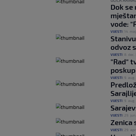
ULICA ARMA
Dok se 
mještan
vode: "
VIJESTI
|
14. maj
Stanivu
odvoz s
VIJESTI
|
8. dec.
"Rad" t
poskupi
VIJESTI
|
9. aug.
Predlož
Sarajli
VIJESTI
|
9. aug.
Sarajev
VIJESTI
|
29. jun
Zenica 
VIJESTI
|
29. apr