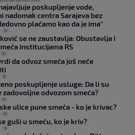
GANUŠA NA MEJTAŠU
najavljuje poskupljenje vode,
i nadomak centra Sarajeva bez
Redovno plaćamo kao da je ima"
0
.
|
ković se ne zaustavlja: Obustavlja i
meća institucijama RS
0
|
vrdi da odvoz smeća još neće
ti
0
|
eno poskupljenje usluge: Da li su
je zadovoljne odvozom smeća?
0
|
ske ulice pune smeća - ko je krivac?
0
.
|
se guši u smeću, ko je kriv?
0
.
|