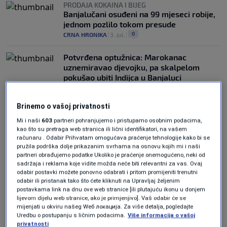
PRODAJA KOKAINA I BIJEG
Banjalučani osuđeni na 99 mjeseci robije,
jednom pozlilo tokom presude
0
CRNA HRONIKA
|
3. jul.
|
Potvrđena optužnica: Marokanac
uznemiravao djevojku, pa skalpelom
pokušao ubiti Indijca u Banjaluci
0
CRNA HRONIKA
|
22. okt.
|
Brinemo o vašoj privatnosti
Mi i naši
603
partneri pohranjujemo i pristupamo osobnim podacima,
kao što su pretraga web stranica ili lični identifikatori, na vašem
računaru . Odabir Prihvatam omogućava praćenje tehnologije kako bi se
pružila podrška dolje prikazanim svrhama na osnovu kojih mi i naši
partneri obrađujemo podatke Ukoliko je praćenje onemogućeno, neki od
sadržaja i reklama koje vidite možda neće biti relevantni za vas. Ovaj
Oglas
odabir postavki možete ponovno odabrati i pritom promijeniti trenutni
odabir ili pristanak tako što ćete kliknuti na Upravljaj željenim
postavkama link na dnu ove web stranice [ili plutajuću ikonu u donjem
lijevom dijelu web stranice, ako je primjenjivo]. Vaš odabir će se
mijenjati u okviru našeg Wеб локација. Za više detalja, pogledajte
Uredbu o postupanju s ličnim podacima.
Više informacija o vašoj
privatnosti