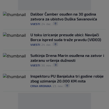
Dalibor Čamber osuđen na 30 godina
zatvora za ubistvo Duška Savanovića
0
VIJESTI
|
24. dec.
|
U toku izricanje presude ubici: Navijači
Borca ispred suda traže pravdu (VIDEO)
0
VIJESTI
|
24. dec.
|
Sutkinja Drena Marin osuđena na zatvor i
zabranu vršenja dužnosti
0
VIJESTI
|
30. nov.
|
Inspektoru PU Banjaluka tri godine robije
zbog uzimanja 20.000 KM mita
0
CRNA HRONIKA
|
23. nov.
|