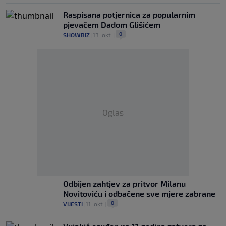
Raspisana potjernica za popularnim
pjevačem Dadom Glišićem
0
SHOWBIZ
|
13. okt.
|
Oglas
Odbijen zahtjev za pritvor Milanu
Novitoviću i odbačene sve mjere zabrane
0
VIJESTI
|
11. okt.
|