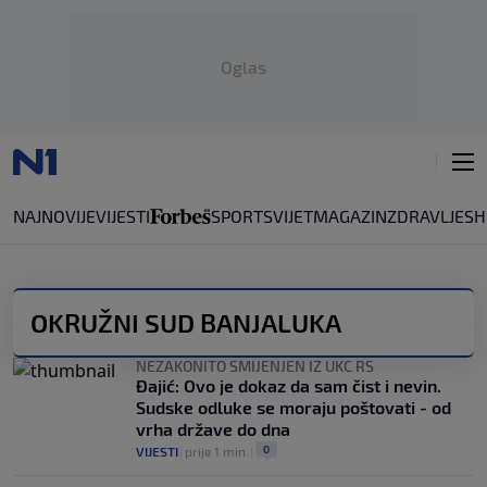
Oglas
NAJNOVIJE
VIJESTI
SPORT
SVIJET
MAGAZIN
ZDRAVLJE
SH
OKRUŽNI SUD BANJALUKA
NEZAKONITO SMIJENJEN IZ UKC RS
Đajić: Ovo je dokaz da sam čist i nevin.
Sudske odluke se moraju poštovati - od
vrha države do dna
0
VIJESTI
|
prije 1 min.
|