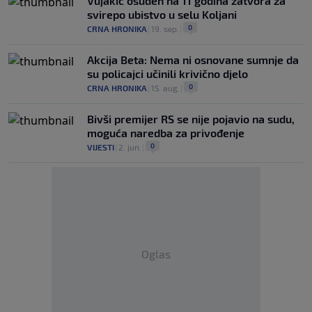
Vujakić osuđen na 11 godina zatvora za
svirepo ubistvo u selu Koljani
0
CRNA HRONIKA
|
19. sep.
|
Akcija Beta: Nema ni osnovane sumnje da
su policajci učinili krivično djelo
0
CRNA HRONIKA
|
15. aug.
|
Bivši premijer RS se nije pojavio na sudu,
moguća naredba za privođenje
0
VIJESTI
|
2. jun.
|
Oglas