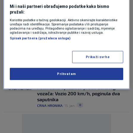
Drugostepeni postupak Ivici Miškoviću:
Mi i naši partneri obrađujemo podatke kako bismo
Osuđeni za pedofiliju kreće se slobodno u
pružali:
Hrvatskoj
Koristite podatke o tačnoj geolokaciji. Aktivno skenirajte karakteristike
0
VIJESTI
|
27. jun.
|
uređaja radi identifikacije. Spremanje podataka i/ili pristupanje
podacima na uređaju. Prilagođeno oglašavanje i sadržaj, mjerenje
oglašavanja i sadržaja, istraživanje publike i razvoj usluga.
Obren Petrović pred sudom: Prvaci u
Spisak partnera (pružalaca usluga)
optužbama postali prvaci odbrane
1
VIJESTI
|
5. jun.
|
Prikaži svrhe
Određen pritvor osumnjičenima za
brutalno ubistvo u Banjaluci
Prihvatam
0
CRNA HRONIKA
|
17. maj.
|
Potvrđena optužnica protiv bahatog
vozača: Vozio 200 km/h, poginula dva
saputnika
0
CRNA HRONIKA
|
15. jan.
|