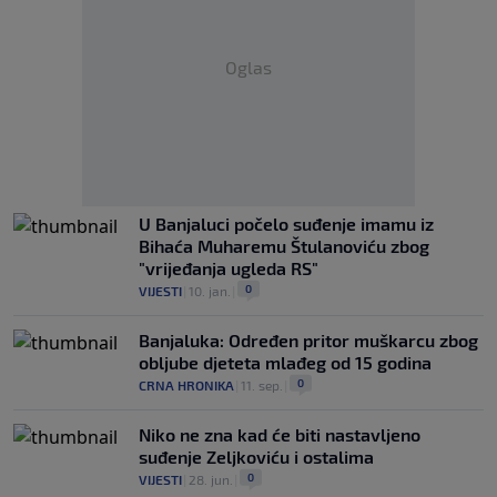
Oglas
U Banjaluci počelo suđenje imamu iz
Bihaća Muharemu Štulanoviću zbog
"vrijeđanja ugleda RS"
0
VIJESTI
|
10. jan.
|
Banjaluka: Određen pritor muškarcu zbog
obljube djeteta mlađeg od 15 godina
0
CRNA HRONIKA
|
11. sep.
|
Niko ne zna kad će biti nastavljeno
suđenje Zeljkoviću i ostalima
0
VIJESTI
|
28. jun.
|