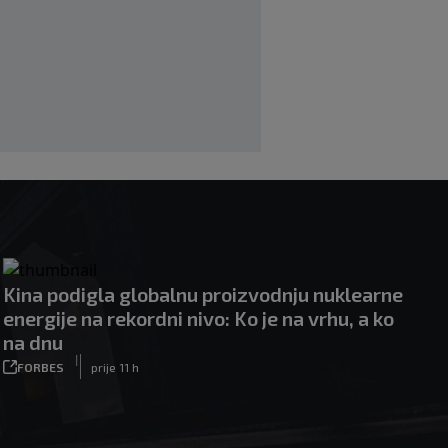
|
|
0
NOGOMET
prije 3 h
Kina podigla globalnu proizvodnju nuklearne
energije na rekordni nivo: Ko je na vrhu, a ko
na dnu
|
FORBES
prije 11 h