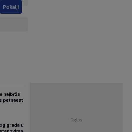
Pošalji
se najbrže
e petnaest
Oglas
og grada u
 stanovima