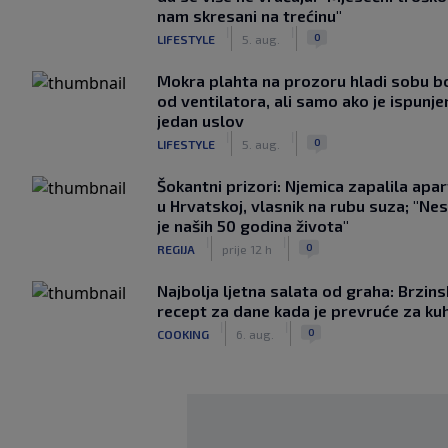
nam skresani na trećinu"
|
|
0
LIFESTYLE
5. aug.
Mokra plahta na prozoru hladi sobu bo
od ventilatora, ali samo ako je ispunje
jedan uslov
|
|
0
LIFESTYLE
5. aug.
Šokantni prizori: Njemica zapalila apa
u Hrvatskoj, vlasnik na rubu suza; "Ne
je naših 50 godina života"
|
|
0
REGIJA
prije 12 h
Najbolja ljetna salata od graha: Brzins
recept za dane kada je prevruće za ku
|
|
0
COOKING
6. aug.