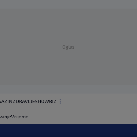
Oglas
AZIN
ZDRAVLJE
SHOWBIZ
KOLUMNE
vanje
Vrijeme