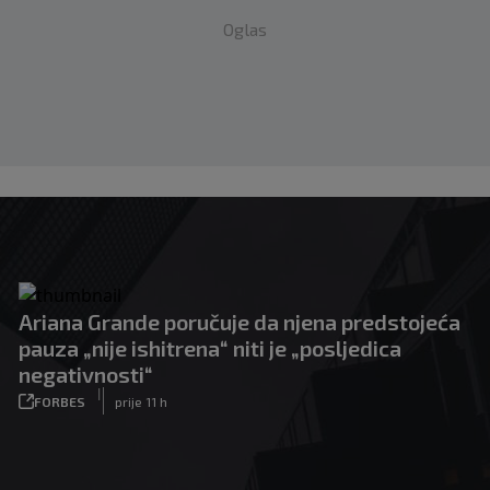
Oglas
Ariana Grande poručuje da njena predstojeća
pauza „nije ishitrena“ niti je „posljedica
negativnosti“
|
FORBES
prije 11 h