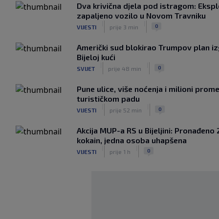
Dva krivična djela pod istragom: Ekspl
zapaljeno vozilo u Novom Travniku
|
|
0
VIJESTI
prije 3 min
Američki sud blokirao Trumpov plan i
Bijeloj kući
|
|
0
SVIJET
prije 48 min
Pune ulice, više noćenja i milioni prom
turističkom padu
|
|
0
VIJESTI
prije 52 min
Akcija MUP-a RS u Bijeljini: Pronađeno 
kokain, jedna osoba uhapšena
|
|
0
VIJESTI
prije 1 h