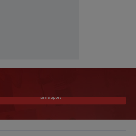
Idi na Sport
Zvanično: Samed Baždar ima novi klub,
zadužio broj sa velikom "težinom"
|
|
0
NOGOMET
prije 2 h
Prije nekoliko godina zaludjela je
internet, a onda nestala iz javnosti: Svi