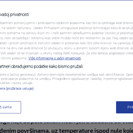
PODCAST
stali: "Stari Grad nije
N1 SPECIJAL
vašoj privatnosti
3
partneri pohranjujemo i pristupamo osobnim podacima, kao što su pretraga web stranica 
o zadovoljni brzinom
FENOMENI
ri, na vašem računaru . Odabir Prihvatam omogućava praćenje tehnologije kako bi se pruž
anim svrhama na osnovu kojih mi i naši partneri obrađujemo podatke Ukoliko je praćenj
 neki od sadržaja i reklama koje vidite možda neće biti relevantni za vas. Ovaj odabir p
NEISTRAŽENO
ati i pritom promijeniti trenutni odabir ili pristanak tako što ćete kliknuti na Upravljaj 
ink na dnu ove web stranice [ili plutajuću ikonu u donjem lijevom dijelu web stranice, a
VIRALNO
. Vaš odabir će se mijenjati u okviru našeg Wеб локација. Za više detalja, pogledajte Ure
s ličnim podacima.
Više informacija o vašoj privatnosti
ara
FOTO
partneri obrađujemo podatke kako bismo pružali:
atke o tačnoj geolokaciji. Aktivno skenirajte karakteristike uređaja radi identifikacije. Sp
PROMO
li pristupanje podacima na uređaju. Prilagođeno oglašavanje i sadržaj, mjerenje oglašavanj
publike i razvoj usluga.
era (pružalaca usluga)
VIDEO
ži svrhe
Pr
i koje je donio i dalje su itekako prisutni, posebno 
ega koje su pale tokom noći i jutra dodatno su ote
leđenim površinama, uz temperature ispod nule koje