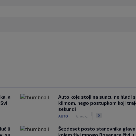
ka, a
Auto koje stoji na suncu ne hladi 
 Svi
klimom, nego postupkom koji traj
sekundi
|
|
0
AUTO
6. aug.
učili
Šezdeset posto stanovnika glavn
vi su
kojem živi mnogo Bosanaca živi u