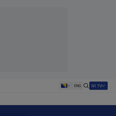
N1 TV
ENG