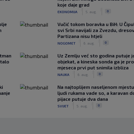
koje daje grad
|
|
0
EKONOMIJA
5. aug.
lje
Vučić tokom boravka u BiH: U Čipul
n
svi Srbi navijali za Zvezdu, dreso
Partizana nisu htjeli
|
|
0
NOGOMET
6. aug.
rtman
Uz Zemlju već sto godina putuje j
stalo
objekat, a kineska sonda ga je pr
mjeseca prvi put snimila izbliza
|
|
0
NAUKA
6. aug.
ki
Na najtoplijem naseljenom mjestu 
hanje
ljudi rukama vade so, a karavan d
pijace putuje dva dana
|
|
0
SVIJET
5. aug.