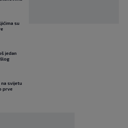
jićima su
ve
oš jedan
ošlog
na svijetu
o prve