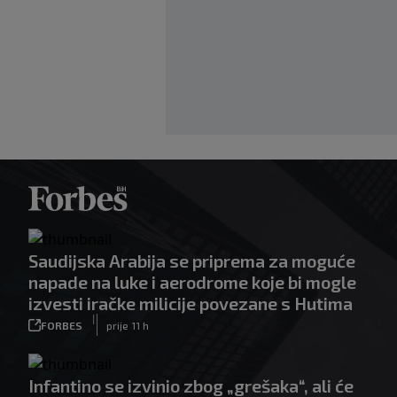
Saudijska Arabija se priprema za moguće
napade na luke i aerodrome koje bi mogle
izvesti iračke milicije povezane s Hutima
|
FORBES
prije 11 h
Infantino se izvinio zbog „grešaka“, ali će