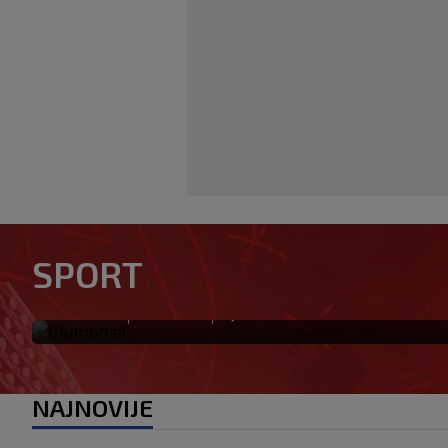
Žene će prve osjetiti posljedi
SPORT
treba, neka bude bojkot
|
|
0
NOGOMET
prije 1 min
NAJNOVIJE