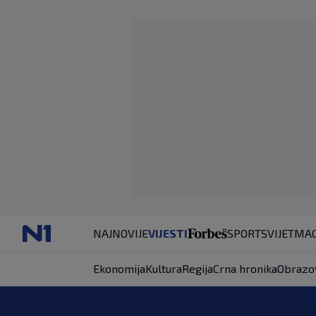
NAJNOVIJE
VIJESTI
SPORT
SVIJET
MAG
Ekonomija
Kultura
Regija
Crna hronika
Obrazo