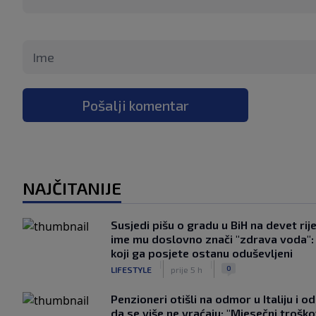
Pošalji komentar
NAJČITANIJE
Susjedi pišu o gradu u BiH na devet rije
ime mu doslovno znači "zdrava voda":
koji ga posjete ostanu oduševljeni
|
|
0
LIFESTYLE
prije 5 h
Penzioneri otišli na odmor u Italiju i odl
da se više ne vraćaju: "Mjesečni troško