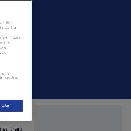
ili lični
ila podrška
e
ostavki možete
željenim
ko je
dbu o
remanje
a i sadržaja,
ihvatam
u brdskim i
žale
 su traju