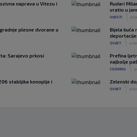
ozivna naprava u Vitezu i
Rudari Mila
vratio u ja
|
VIJESTI
prij
zgradnje plesne dvorane u
Bijela kuća
deportacije
|
SVIJET
prij
eta: Sarajevo prkosi
Prefina lje
najbolje p
|
COOKING
p
206 stabljika konoplje i
Zelenski do
|
SVIJET
prije