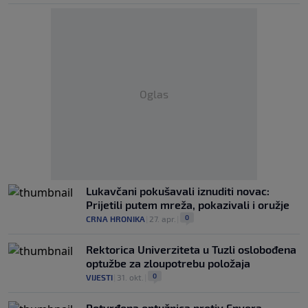
Oglas
Lukavčani pokušavali iznuditi novac:
Prijetili putem mreža, pokazivali i oružje
0
CRNA HRONIKA
|
27. apr.
|
Rektorica Univerziteta u Tuzli oslobođena
optužbe za zloupotrebu položaja
0
VIJESTI
|
31. okt.
|
Potvrđena optužnica protiv Envera