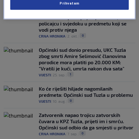
Prihvatam
ODREĐEN MU PRITVOR
Nezir Šarić uputio prijetnje tužiocu,
policajcu i svjedoku u predmetu koji se
vodi protiv njega
0
CRNA HRONIKA
|
2. okt.
|
Općinski sud donio presudu, UKC Tuzla
zbog smrti Amire Selimović članovima
porodice mora platiti po 20.000 KM:
"Vratili je kući, umrla nakon dva sata"
1
VIJESTI
|
25. sep.
|
Ko će riješiti hiljade nagomilanih
predmeta: Općinski sud Tuzla u problemu
0
VIJESTI
|
10. aug.
|
Zatvorenik napao trojicu zatvorskih
čuvara u KPZ Tuzla, prijeti im i smrću.
Općinski sud odbio da ga smjesti u pritvor
0
CRNA HRONIKA
|
7. sep.
|