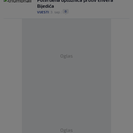
Bijedića
0
VIJESTI
|
3. sep.
|
Oglas
Oglas