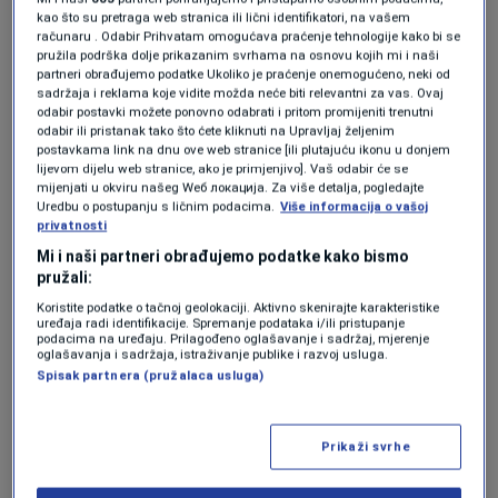
Potvrđena optužnica i produžen pritvor za
kao što su pretraga web stranica ili lični identifikatori, na vašem
osam osoba optuženih za podvođenje
računaru . Odabir Prihvatam omogućava praćenje tehnologije kako bi se
maloljetnica u Tuzli
pružila podrška dolje prikazanim svrhama na osnovu kojih mi i naši
partneri obrađujemo podatke Ukoliko je praćenje onemogućeno, neki od
0
VIJESTI
|
28. jan.
|
sadržaja i reklama koje vidite možda neće biti relevantni za vas. Ovaj
odabir postavki možete ponovno odabrati i pritom promijeniti trenutni
STRAVIČAN SLUČAJ
odabir ili pristanak tako što ćete kliknuti na Upravljaj željenim
Sud u Tuzli odredio pritvor dvojici
postavkama link na dnu ove web stranice [ili plutajuću ikonu u donjem
muškaraca: Sumnjiče se za spolni odnos
lijevom dijelu web stranice, ako je primjenjivo]. Vaš odabir će se
mijenjati u okviru našeg Wеб локација. Za više detalja, pogledajte
sa 13-godišnjim dječakom
Uredbu o postupanju s ličnim podacima.
Više informacija o vašoj
0
VIJESTI
|
21. nov.
|
privatnosti
Mi i naši partneri obrađujemo podatke kako bismo
pružali:
Koristite podatke o tačnoj geolokaciji. Aktivno skenirajte karakteristike
uređaja radi identifikacije. Spremanje podataka i/ili pristupanje
podacima na uređaju. Prilagođeno oglašavanje i sadržaj, mjerenje
oglašavanja i sadržaja, istraživanje publike i razvoj usluga.
Spisak partnera (pružalaca usluga)
Oglas
Prikaži svrhe