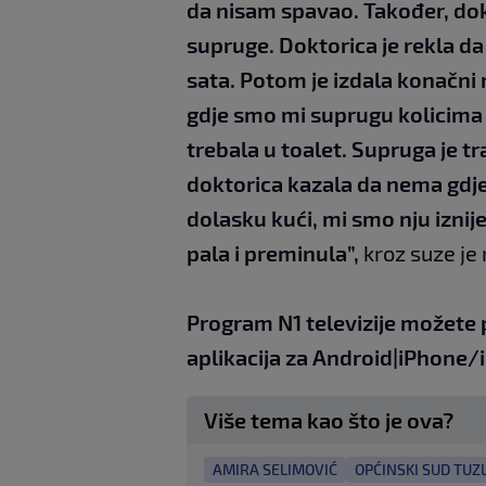
da nisam spavao. Također, dokt
supruge. Doktorica je rekla d
sata. Potom je izdala konačni 
gdje smo mi suprugu kolicima t
trebala u toalet. Supruga je traž
doktorica kazala da nema gdje 
dolasku kući, mi smo nju iznijel
pala i preminula”,
kroz suze je
Program N1 televizije možete 
aplikacija za
An
droid
|
iPhone/
Više tema kao što je ova?
AMIRA SELIMOVIĆ
OPĆINSKI SUD TUZ