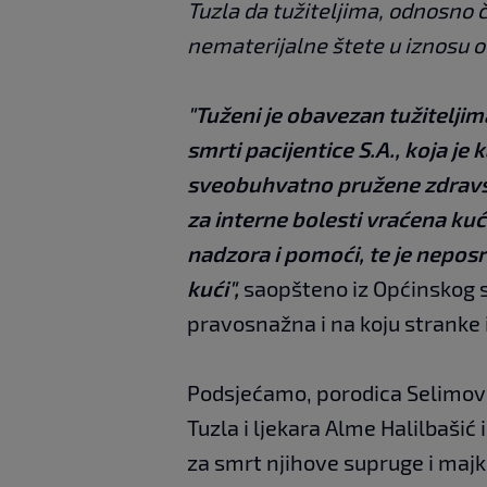
Tuzla da tužiteljima, odnosno 
nematerijalne štete u iznosu 
"Tuženi je obavezan tužitelji
smrti pacijentice S.A., koja je
sveobuhvatno pružene zdravst
za interne bolesti vraćena kuć
nadzora i pomoći, te je nepos
kući",
saopšteno iz Općinskog 
pravosnažna i na koju stranke 
Podsjećamo, porodica Selimovi
Tuzla i ljekara Alme Halilbašić
za smrt njihove supruge i majk