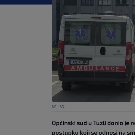
N1
|
N1
Općinski sud u Tuzli donio j
postupku koji se odnosi na smr