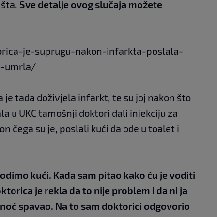
išta.
Sve detalje ovog slučaja možete
torica-je-suprugu-nakon-infarkta-poslala-
e-umrla/
je tada doživjela infarkt, te su joj nakon što
a u UKC tamošnji doktori dali injekciju za
 čega su je, poslali kući da ode u toalet i
 vodimo kući. Kada sam pitao kako ću je voditi
orica je rekla da to nije problem i da ni ja
 noć spavao. Na to sam doktorici odgovorio