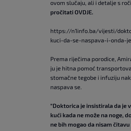
ovom slučaju, ali i detalje s roč
pročitati
OVDJE
.
https://n1info.ba/vijesti/dok
kuci-da-se-naspava-i-onda-j
Prema riječima porodice, Amira 
ju je hitna pomoć transportoval
stomačne tegobe i infuziju nakon
naspava se.
“Doktorica je insistirala da je
kući kada ne može na noge, dokt
ne bih mogao da nisam čitavu