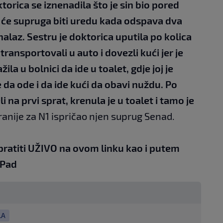
orica se iznenadila što je sin bio pored
a će supruga biti uredu kada odspava dva
nalaz. Sestru je doktorica uputila po kolica
ransportovali u auto i dovezli kući jer je
ila u bolnici da ide u toalet, gdje joj je
da ode i da ide kući da obavi nuždu. Po
i na prvi sprat, krenula je u toalet i tamo je
 ranije za N1 ispričao njen suprug Senad.
pratiti UŽIVO na
ovom linku
kao i putem
iPad
LA