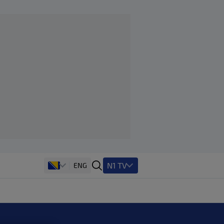
N1 TV
ENG