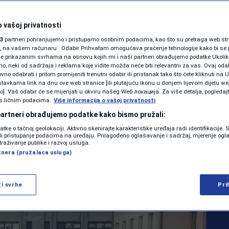
onio presudu, UKC
SHOWBIZ
KOLUMNE
 vašoj privatnosti
ti Amire Selimović
3
partneri pohranjujemo i pristupamo osobnim podacima, kao što su pretraga web stran
ori, na vašem računaru . Odabir Prihvatam omogućava praćenje tehnologije kako bi se 
dice mora platiti po
je prikazanim svrhama na osnovu kojih mi i naši partneri obrađujemo podatke Ukoliko
 neki od sadržaja i reklama koje vidite možda neće biti relevantni za vas. Ovaj odab
PODCAST
tili je kući, umrla
no odabrati i pritom promijeniti trenutni odabir ili pristanak tako što ćete kliknuti na U
tavkama link na dnu ove web stranice [ili plutajuću ikonu u donjem lijevom dijelu we
N1 SPECIJAL
vo]. Vaš odabir će se mijenjati u okviru našeg Wеб локација. Za više detalja, pogledaj
"
s ličnim podacima.
Više informacija o vašoj privatnosti
FENOMENI
 partneri obrađujemo podatke kako bismo pružali:
datke o tačnoj geolokaciji. Aktivno skenirajte karakteristike uređaja radi identifikacije.
NEISTRAŽENO
1
ili pristupanje podacima na uređaju. Prilagođeno oglašavanje i sadržaj, mjerenje ogl
VIJESTI
komentar
|
|
traživanje publike i razvoj usluga.
tnera (pružalaca usluga)
VIRALNO
Više
FOTO
ži svrhe
Pri
PROMO
VIDEO