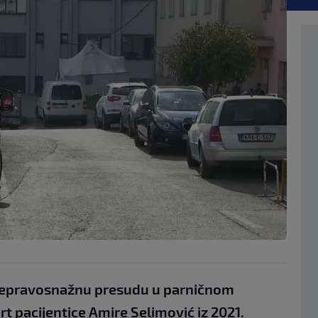
e nepravosnažnu presudu u parničnom
t pacijentice Amire Selimović iz 2021.