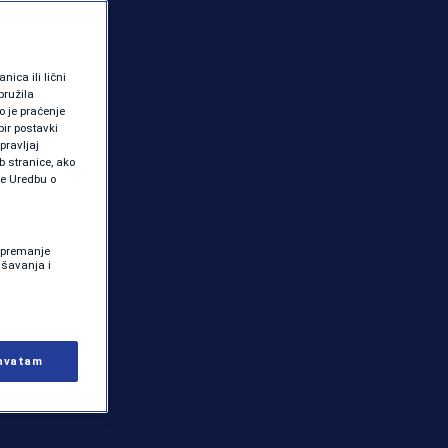
ica ili lični
pružila
 je praćenje
ir postavki
pravljaj
b stranice, ako
te Uredbu o
 Spremanje
ašavanja i
hvatam