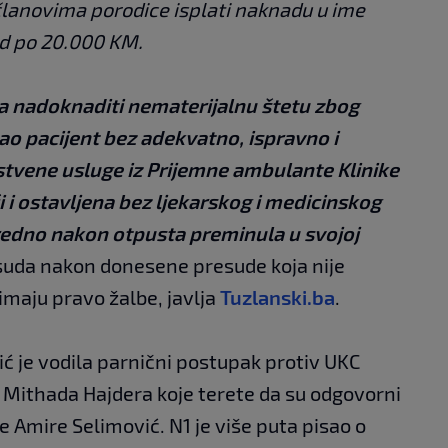
članovima porodice isplati naknadu u ime
od po 20.000 KM.
ma nadoknaditi nematerijalnu štetu zbog
 kao pacijent bez adekvatno, ispravno i
vene usluge iz Prijemne ambulante Klinike
i i ostavljena bez ljekarskog i medicinskog
redno nakon otpusta preminula u svojoj
suda nakon donesene presude koja nije
imaju pravo žalbe, javlja
Tuzlanski.ba
.
ć je vodila parnični postupak protiv UKC
 i Mithada Hajdera koje terete da su odgovorni
e Amire Selimović. N1 je više puta pisao o