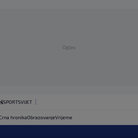
Oglas
SPORT
SVIJET
MAGAZIN
Crna hronika
Obrazovanje
Vrijeme
ZDRAVLJE