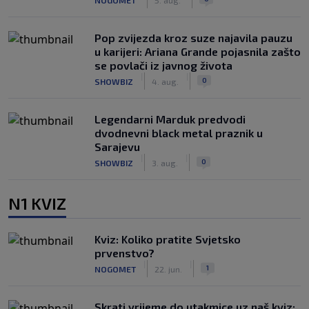
Pop zvijezda kroz suze najavila pauzu
u karijeri: Ariana Grande pojasnila zašto
se povlači iz javnog života
|
|
0
SHOWBIZ
4. aug.
Legendarni Marduk predvodi
dvodnevni black metal praznik u
Sarajevu
|
|
0
SHOWBIZ
3. aug.
N1 KVIZ
Kviz: Koliko pratite Svjetsko
prvenstvo?
|
|
1
NOGOMET
22. jun.
Skrati vrijeme do utakmice uz naš kviz: