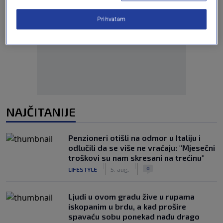
Prihvatam
Oglas
NAJČITANIJE
Penzioneri otišli na odmor u Italiju i
odlučili da se više ne vraćaju: "Mjesečni
troškovi su nam skresani na trećinu"
|
|
0
LIFESTYLE
5. aug.
Ljudi u ovom gradu žive u rupama
iskopanim u brdu, a kad prošire
spavaću sobu ponekad nađu drago