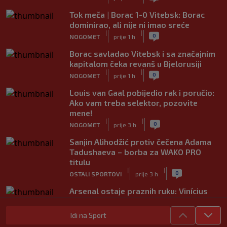
Tok meča | Borac 1-0 Vitebsk: Borac
dominirao, ali nije ni imao sreće
|
|
0
NOGOMET
prije 1 h
Borac savladao Vitebsk i sa značajnim
kapitalom čeka revanš u Bjelorusiji
|
|
0
NOGOMET
prije 1 h
Louis van Gaal pobijedio rak i poručio:
Ako vam treba selektor, pozovite
mene!
|
|
0
NOGOMET
prije 3 h
Sanjin Alihodžić protiv čečena Adama
Tadushaeva – borba za WAKO PRO
titulu
|
|
0
OSTALI SPORTOVI
prije 3 h
Arsenal ostaje praznih ruku: Vinícius
Júnior i Real Madrid postigli dogovor
|
|
0
NOGOMET
prije 4 h
Idi na Sport