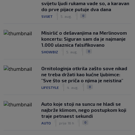
svijetu ljudi rukama vade so, a karavan
do prve pijace putuje dva dana
|
|
0
SVIJET
5. aug.
Misirlić o dešavanjima na Merlinovom
koncertu: Siguran sam da je najmanje
1.000 ulaznica falsifikovano
|
|
0
SHOWBIZ
5. aug.
Ornitologinja otkrila zašto sove nikad
ne treba držati kao kućne ljubimce:
"Sve što se priča o njima je neistina"
|
|
0
LIFESTYLE
4. aug.
Auto koje stoji na suncu ne hladi se
najbrže klimom, nego postupkom koji
traje petnaest sekundi
|
|
0
AUTO
prije 16 h