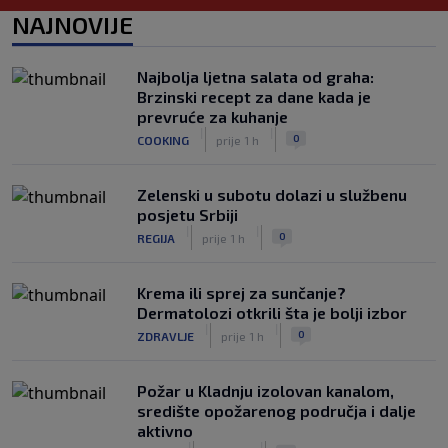
Slavni klub potresa kriza: Kultni
NAJNOVIJE
stadion u Italiji bit će prazan na
početku sezone, navijači objavili rat
upravi
Najbolja ljetna salata od graha:
|
|
0
NOGOMET
prije 4 h
Brzinski recept za dane kada je
prevruće za kuhanje
Izvinjenje s elementima prijetnje i
|
|
0
COOKING
prije 1 h
„gomila slabića“ u UEFA-i
|
|
0
NOGOMET
prije 5 h
Zelenski u subotu dolazi u službenu
posjetu Srbiji
|
|
0
REGIJA
prije 1 h
Krema ili sprej za sunčanje?
Dermatolozi otkrili šta je bolji izbor
|
|
0
ZDRAVLJE
prije 1 h
Požar u Kladnju izolovan kanalom,
središte opožarenog područja i dalje
aktivno
|
|