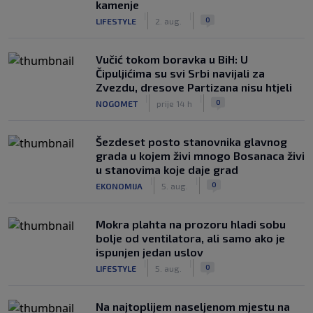
kamenje
|
|
0
LIFESTYLE
2. aug.
Vučić tokom boravka u BiH: U
Čipuljićima su svi Srbi navijali za
Zvezdu, dresove Partizana nisu htjeli
|
|
0
NOGOMET
prije 14 h
Šezdeset posto stanovnika glavnog
grada u kojem živi mnogo Bosanaca živi
u stanovima koje daje grad
|
|
0
EKONOMIJA
5. aug.
Mokra plahta na prozoru hladi sobu
bolje od ventilatora, ali samo ako je
ispunjen jedan uslov
|
|
0
LIFESTYLE
5. aug.
Na najtoplijem naseljenom mjestu na