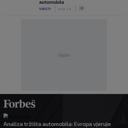
automobila
|
|
0
VIJESTI
prije 3 h
Oglas
Analiza tržišta automobila: Evropa vjeruje