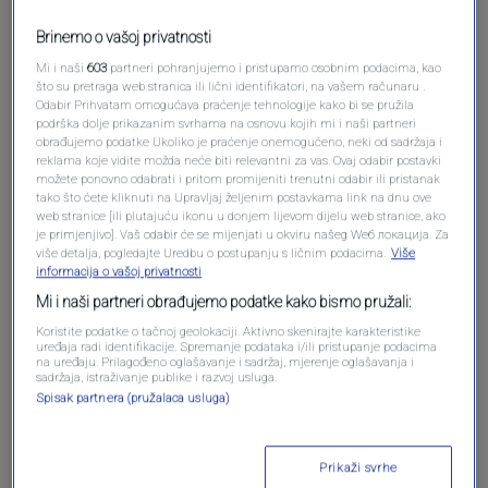
Brinemo o vašoj privatnosti
Pošalji komentar
Mi i naši
603
partneri pohranjujemo i pristupamo osobnim podacima, kao
što su pretraga web stranica ili lični identifikatori, na vašem računaru .
Odabir Prihvatam omogućava praćenje tehnologije kako bi se pružila
podrška dolje prikazanim svrhama na osnovu kojih mi i naši partneri
obrađujemo podatke Ukoliko je praćenje onemogućeno, neki od sadržaja i
reklama koje vidite možda neće biti relevantni za vas. Ovaj odabir postavki
možete ponovno odabrati i pritom promijeniti trenutni odabir ili pristanak
tako što ćete kliknuti na Upravljaj željenim postavkama link na dnu ove
web stranice [ili plutajuću ikonu u donjem lijevom dijelu web stranice, ako
je primjenjivo]. Vaš odabir će se mijenjati u okviru našeg Wеб локација. Za
više detalja, pogledajte Uredbu o postupanju s ličnim podacima.
Više
informacija o vašoj privatnosti
Oglas
Mi i naši partneri obrađujemo podatke kako bismo pružali:
Koristite podatke o tačnoj geolokaciji. Aktivno skenirajte karakteristike
uređaja radi identifikacije. Spremanje podataka i/ili pristupanje podacima
na uređaju. Prilagođeno oglašavanje i sadržaj, mjerenje oglašavanja i
sadržaja, istraživanje publike i razvoj usluga.
Spisak partnera (pružalaca usluga)
Prikaži svrhe