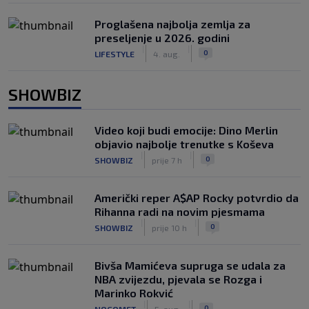
Proglašena najbolja zemlja za
preseljenje u 2026. godini
|
|
0
LIFESTYLE
4. aug.
SHOWBIZ
Video koji budi emocije: Dino Merlin
objavio najbolje trenutke s Koševa
|
|
0
SHOWBIZ
prije 7 h
Američki reper A$AP Rocky potvrdio da
Rihanna radi na novim pjesmama
|
|
0
SHOWBIZ
prije 10 h
Bivša Mamićeva supruga se udala za
NBA zvijezdu, pjevala se Rozga i
Marinko Rokvić
|
|
0
NOGOMET
5. aug.