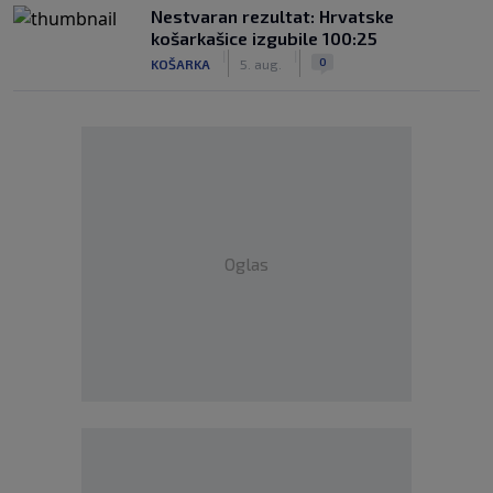
Nestvaran rezultat: Hrvatske
košarkašice izgubile 100:25
|
|
0
KOŠARKA
5. aug.
Oglas