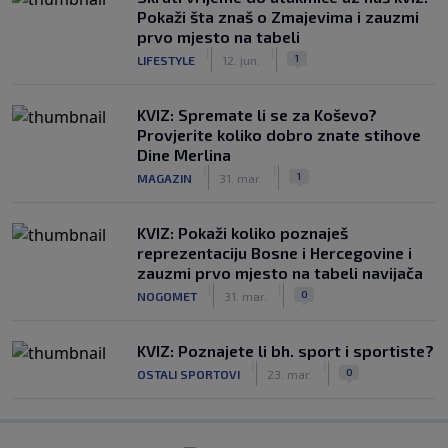
Pokaži šta znaš o Zmajevima i zauzmi
prvo mjesto na tabeli
|
|
1
LIFESTYLE
12. jun.
KVIZ: Spremate li se za Koševo?
Provjerite koliko dobro znate stihove
Dine Merlina
|
|
1
MAGAZIN
31. mar.
KVIZ: Pokaži koliko poznaješ
reprezentaciju Bosne i Hercegovine i
zauzmi prvo mjesto na tabeli navijača
|
|
0
NOGOMET
31. mar.
KVIZ: Poznajete li bh. sport i sportiste?
|
|
0
OSTALI SPORTOVI
23. mar.