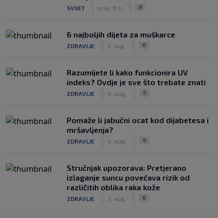
|
|
0
SVIJET
prije 16 h
6 najboljih dijeta za muškarce
|
|
0
ZDRAVLJE
5. aug.
Razumijete li kako funkcionira UV
indeks? Ovdje je sve što trebate znati
|
|
0
ZDRAVLJE
4. aug.
Pomaže li jabučni ocat kod dijabetesa i
mršavljenja?
|
|
0
ZDRAVLJE
4. aug.
Stručnjak upozorava: Pretjerano
izlaganje suncu povećava rizik od
različitih oblika raka kože
|
|
0
ZDRAVLJE
3. aug.