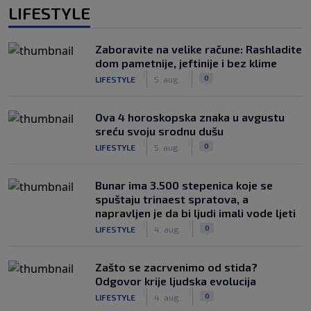
LIFESTYLE
Zaboravite na velike račune: Rashladite
dom pametnije, jeftinije i bez klime
|
|
0
LIFESTYLE
5. aug.
Ova 4 horoskopska znaka u avgustu
sreću svoju srodnu dušu
|
|
0
LIFESTYLE
5. aug.
Bunar imа 3.500 stepenica koje se
spuštaju trinaest spratova, a
napravljen je da bi ljudi imali vode ljeti
|
|
0
LIFESTYLE
4. aug.
Zašto se zacrvenimo od stida?
Odgovor krije ljudska evolucija
|
|
0
LIFESTYLE
4. aug.