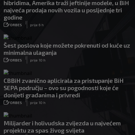
hibridima, Amerika traži jeftinije modele, u BiH
najveća prodaja novih vozila u posljednje tri
godine
|
FORBES
prije 6 h
Šest poslova koje možete pokrenuti od kuće uz
minimalna ulaganja
|
FORBES
prije 10 h
CBBiH zvanično aplicirala za pristupanje BiH
SEPA području – ovo su pogodnosti koje će
donijeti građanima i privredi
|
FORBES
prije 10 h
Milijarder i holivudska zvijezda u najvećem
projektu za spas živog svijeta