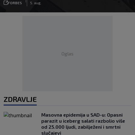
|
FORBES
5. aug.
Oglas
ZDRAVLJE
Masovna epidemija u SAD-u: Opasni
parazit u iceberg salati razbolio više
od 25.000 ljudi, zabilježeni i smrtni
slučajevi