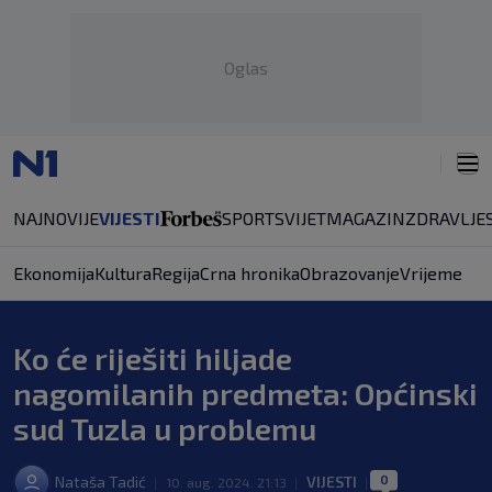
Oglas
NAJNOVIJE
VIJESTI
SPORT
SVIJET
MAGAZIN
ZDRAVLJE
Ekonomija
Kultura
Regija
Crna hronika
Obrazovanje
Vrijeme
Ko će riješiti hiljade
nagomilanih predmeta: Općinski
sud Tuzla u problemu
0
Nataša Tadić
VIJESTI
|
10. aug. 2024. 21:13
|
|