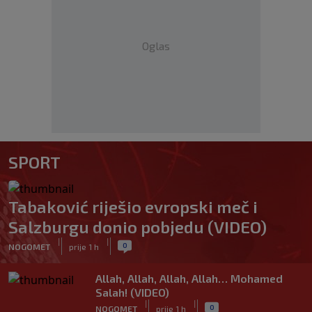
Oglas
SPORT
Tabaković riješio evropski meč i
Salzburgu donio pobjedu (VIDEO)
|
|
0
NOGOMET
prije 1 h
Allah, Allah, Allah, Allah… Mohamed
Salah! (VIDEO)
|
|
0
NOGOMET
prije 1 h