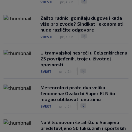
0
VIJESTI
prije 2 h
Zašto rudnici gomilaju dugove i kada
više proizvode? Sindikat i ekonomisti
nude različite odgovore
|
|
0
VIJESTI
prije 2 h
U tramvajskoj nesreći u Gelsenkirchenu
25 povrijeđenih, troje u životnoj
opasnosti
|
|
0
SVIJET
prije 2 h
Meteorolozi prate dva velika
fenomena: Ovako bi Super El Niño
mogao oblikovati ovu zimu
|
|
0
SVIJET
prije 3 h
Na Vilsonovom šetalištu u Sarajevu
predstavljeno 50 luksuznih i sportskih