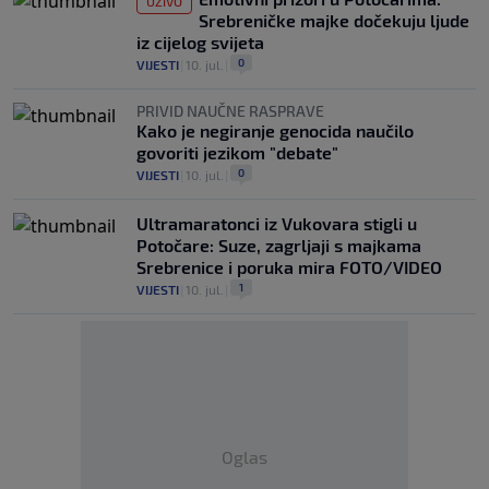
UŽIVO
Srebreničke majke dočekuju ljude
iz cijelog svijeta
0
VIJESTI
|
10. jul.
|
PRIVID NAUČNE RASPRAVE
Kako je negiranje genocida naučilo
govoriti jezikom "debate"
0
VIJESTI
|
10. jul.
|
Ultramaratonci iz Vukovara stigli u
Potočare: Suze, zagrljaji s majkama
Srebrenice i poruka mira FOTO/VIDEO
1
VIJESTI
|
10. jul.
|
Oglas