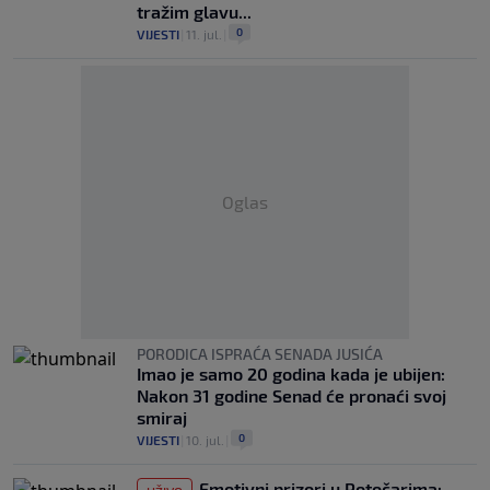
tražim glavu...
0
VIJESTI
|
11. jul.
|
Oglas
PORODICA ISPRAĆA SENADA JUSIĆA
Imao je samo 20 godina kada je ubijen:
Nakon 31 godine Senad će pronaći svoj
smiraj
0
VIJESTI
|
10. jul.
|
Emotivni prizori u Potočarima: