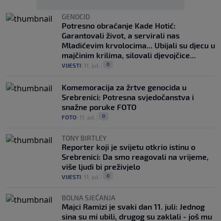
GENOCID
Potresno obraćanje Kade Hotić:
Garantovali život, a servirali nas
Mladićevim krvolocima... Ubijali su djecu u
majčinim krilima, silovali djevojčice...
0
VIJESTI
|
11. jul.
|
Komemoracija za žrtve genocida u
Srebrenici: Potresna svjedočanstva i
snažne poruke FOTO
0
FOTO
|
11. jul.
|
TONY BIRTLEY
Reporter koji je svijetu otkrio istinu o
Srebrenici: Da smo reagovali na vrijeme,
više ljudi bi preživjelo
0
VIJESTI
|
11. jul.
|
BOLNA SJEĆANJA
Majci Ramizi je svaki dan 11. juli: Jednog
sina su mi ubili, drugog su zaklali - još mu