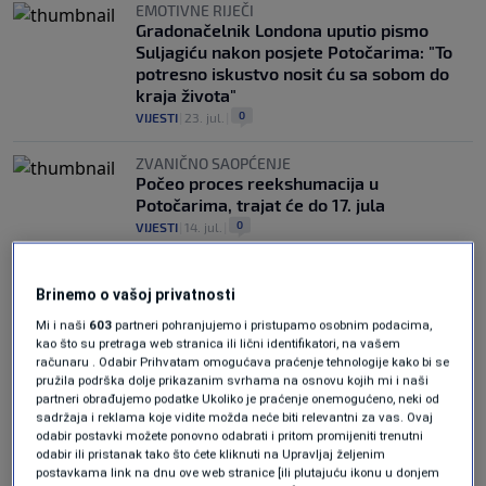
EMOTIVNE RIJEČI
Gradonačelnik Londona uputio pismo
Suljagiću nakon posjete Potočarima: "To
potresno iskustvo nosit ću sa sobom do
kraja života"
0
VIJESTI
|
23. jul.
|
ZVANIČNO SAOPĆENJE
Počeo proces reekshumacija u
Potočarima, trajat će do 17. jula
0
VIJESTI
|
14. jul.
|
Brinemo o vašoj privatnosti
Mi i naši
603
partneri pohranjujemo i pristupamo osobnim podacima,
kao što su pretraga web stranica ili lični identifikatori, na vašem
računaru . Odabir Prihvatam omogućava praćenje tehnologije kako bi se
pružila podrška dolje prikazanim svrhama na osnovu kojih mi i naši
Oglas
partneri obrađujemo podatke Ukoliko je praćenje onemogućeno, neki od
sadržaja i reklama koje vidite možda neće biti relevantni za vas. Ovaj
odabir postavki možete ponovno odabrati i pritom promijeniti trenutni
odabir ili pristanak tako što ćete kliknuti na Upravljaj željenim
postavkama link na dnu ove web stranice [ili plutajuću ikonu u donjem