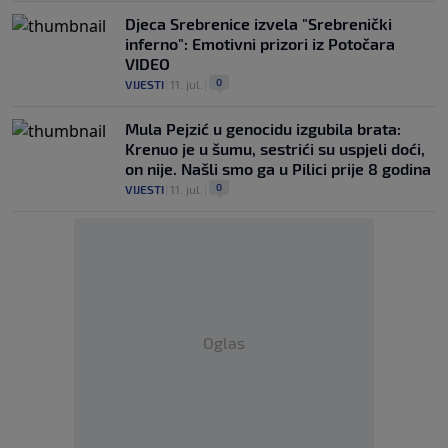
Djeca Srebrenice izvela "Srebrenički
inferno": Emotivni prizori iz Potočara
VIDEO
0
VIJESTI
|
11. jul.
|
Mula Pejzić u genocidu izgubila brata:
Krenuo je u šumu, sestrići su uspjeli doći,
on nije. Našli smo ga u Pilici prije 8 godina
0
VIJESTI
|
11. jul.
|
Oglas