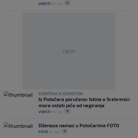
0
VIJESTI
|
11. jul.
|
Oglas
GODIŠNJICA GENOCIDA
Iz Potočara poručeno: Istina o Srebrenici
mora ostati jača od negiranja
0
VIJESTI
|
11. jul.
|
Dženaza namaz u Potočarima FOTO
0
FOTO
|
11. jul.
|