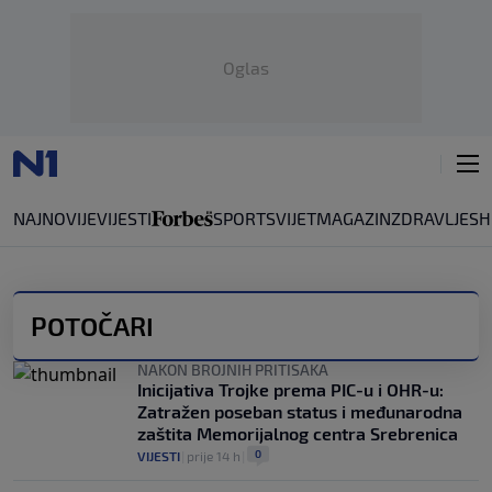
Oglas
NAJNOVIJE
VIJESTI
SPORT
SVIJET
MAGAZIN
ZDRAVLJE
SH
POTOČARI
NAKON BROJNIH PRITISAKA
Inicijativa Trojke prema PIC-u i OHR-u:
Zatražen poseban status i međunarodna
zaštita Memorijalnog centra Srebrenica
0
VIJESTI
|
prije 14 h
|