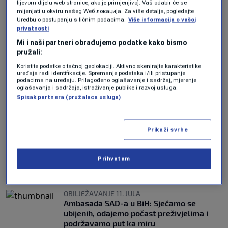
lijevom dijelu web stranice, ako je primjenjivo]. Vaš odabir će se
mijenjati u okviru našeg Wеб локација. Za više detalja, pogledajte
Uredbu o postupanju s ličnim podacima.
Više informacija o vašoj
U Potočarima počeo 21. EMMAUS
privatnosti
Međunarodni omladinski radni kamp uz
Mi i naši partneri obrađujemo podatke kako bismo
učešće volontera iz 13 zemalja
pružali:
0
VIJESTI
|
13. jul.
|
Koristite podatke o tačnoj geolokaciji. Aktivno skenirajte karakteristike
uređaja radi identifikacije. Spremanje podataka i/ili pristupanje
SJEĆANJA PREŽIVJELIH
podacima na uređaju. Prilagođeno oglašavanje i sadržaj, mjerenje
oglašavanja i sadržaja, istraživanje publike i razvoj usluga.
Djeca ubijenih nose bol cijelog života:
Spisak partnera (pružalaca usluga)
Svjedočanstva iz Potočara koja slamaju
1
VIJESTI
|
11. jul.
|
Prikaži svrhe
SREBRENICA PAMTI
U Potočarima klanjana dženaza za deset
žrtava: Potraga za kostima najmilijih i
Prihvatam
dalje traje
0
VIJESTI
|
11. jul.
|
OBILJEŽAVANJE 11. JULA
Ambasada SAD-a u BiH: Sjećamo se
ubijenih, odajemo počast preživjelima i
podržavamo put ka miru