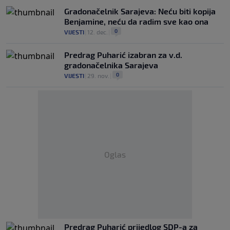
Gradonačelnik Sarajeva: Neću biti kopija
Benjamine, neću da radim sve kao ona
0
VIJESTI
|
12. dec.
|
Predrag Puharić izabran za v.d.
gradonačelnika Sarajeva
0
VIJESTI
|
29. nov.
|
Oglas
Predrag Puharić prijedlog SDP-a za