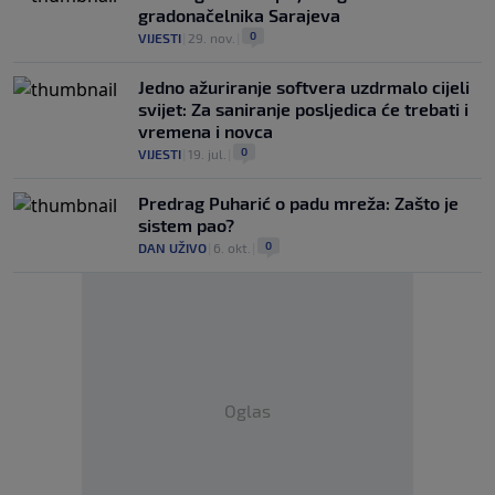
gradonačelnika Sarajeva
0
VIJESTI
|
29. nov.
|
Jedno ažuriranje softvera uzdrmalo cijeli
svijet: Za saniranje posljedica će trebati i
vremena i novca
0
VIJESTI
|
19. jul.
|
Predrag Puharić o padu mreža: Zašto je
sistem pao?
0
DAN UŽIVO
|
6. okt.
|
Oglas