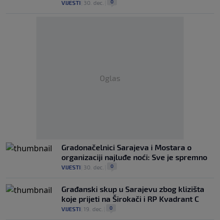
0
VIJESTI
|
30. dec.
|
Oglas
Gradonačelnici Sarajeva i Mostara o
organizaciji najluđe noći: Sve je spremno
0
VIJESTI
|
30. dec.
|
Građanski skup u Sarajevu zbog klizišta
koje prijeti na Širokači i RP Kvadrant C
0
VIJESTI
|
19. dec.
|