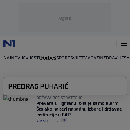
Oglas
NAJNOVIJE
VIJESTI
SPORT
SVIJET
MAGAZIN
ZDRAVLJE
SH
PREDRAG PUHARIĆ
DRŽAVA BEZ STRATEGIJE
Prevara u "Igmanu" bila je samo alarm:
Šta ako hakeri napadnu izbore i državne
institucije u BiH?
0
VIJESTI
|
1. aug.
|