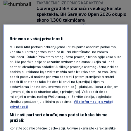
TAKMIČENJE IZBORNOG KARAKTERA
Glavni grad BiH domaćin velikog karate
spektakla: BH Sarajevo Open 2026 okupio
skoro 1.300 takmičara
0
OSTALI SPORTOVI
|
20. apr.
|
ODLUČILO JE GV
Brinemo o vašoj privatnosti
Samir Avdić novi gradonačelnik Sarajeva
Mi i naši
603
partneri pohranjujemo i pristupamo osobnim podacima,
0
VIJESTI
|
16. jul.
|
kao što su pretraga web stranica ili lični identifikatori, na vašem
računaru . Odabir Prihvatam omogućava praćenje tehnologije kako bi se
pružila podrška dolje prikazanim svrhama na osnovu kojih mi i naši
partneri obrađujemo podatke Ukoliko je praćenje onemogućeno, neki od
sadržaja i reklama koje vidite možda neće biti relevantni za vas. Ovaj
odabir postavki možete ponovno odabrati i pritom promijeniti trenutni
odabir ili pristanak tako što ćete kliknuti na Upravljaj željenim
postavkama link na dnu ove web stranice [ili plutajuću ikonu u donjem
lijevom dijelu web stranice, ako je primjenjivo]. Vaš odabir će se
Oglas
mijenjati u okviru našeg Wеб локација. Za više detalja, pogledajte
Uredbu o postupanju s ličnim podacima.
Više informacija o vašoj
privatnosti
Mi i naši partneri obrađujemo podatke kako bismo
pružali:
Koristite podatke o tačnoj geolokaciji. Aktivno skenirajte karakteristike