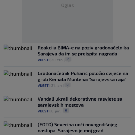
Oglas
Reakcija BIMA-e na poziv gradonačelnika
Sarajeva da im se preispita nagrada
0
VIJESTI
|
20. feb.
|
Gradonačelnik Puharić položio cvijeće na
grob Kemala Montena: 'Sarajevska raja'
0
VIJESTI
|
21. jan.
|
Vandali ukrali dekorativne rasvjete sa
sarajevskih mostova
0
VIJESTI
|
8. jan.
|
(FOTO) Severina uoči novogodišnjeg
nastupa: Sarajevo je moj grad