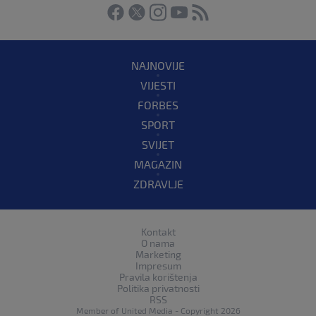
NAJNOVIJE
VIJESTI
FORBES
SPORT
SVIJET
MAGAZIN
ZDRAVLJE
Kontakt
O nama
Marketing
Impresum
Pravila korištenja
Politika privatnosti
RSS
Member of
United Media
- Copyright 2026