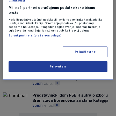
privatnosti
Mi i naši partneri obrađujemo podatke kako bismo
ZAKLJUČAK PREDSTAVNIČKOG DOMA
pružali:
Dogovor o imenovanju glavnog
pregovarača BiH s EU očekuje se u
Koristite podatke o tačnoj geolokaciji. Aktivno skenirajte karakteristike
uređaja radi identifikacije. Spremanje podataka i/ili pristupanje
ponedjeljak
podacima na uređaju. Prilagođeno oglašavanje i sadržaj, mjerenje
0
VIJESTI
|
9. nov.
|
oglašavanja i sadržaja, istraživanje publike i razvoj usluga.
Spisak partnera (pružalaca usluga)
Predstavnički dom PSBiH danas nastavlja
sjednicu, prijedlog budžeta na dnevnom
redu
Prikaži svrhe
0
VIJESTI
|
24. sep.
|
Prihvatam
PARLAMENT BIH
Hitna sjednica Predstavničkog doma
PSBiH zakazana za 29. juli
0
VIJESTI
|
21. jul.
|
Predstavnički dom PSBiH sutra o izboru
Branislava Borenovića za člana Kolegija
0
VIJESTI
|
4. feb.
|