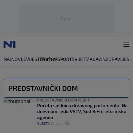
Oglas
NAJNOVIJE
VIJESTI
SPORT
SVIJET
MAGAZIN
ZDRAVLJE
SH
PREDSTAVNIČKI DOM
PREDSTAVNIČKI DOM PSBIH
Počela sjednica državnog parlamenta: Na
dnevnom redu VSTV, Sud BiH i reformska
agenda
0
VIJESTI
|
29. apr.
|