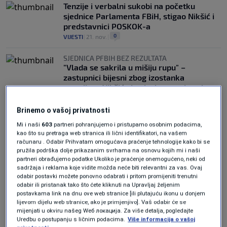
Tenzije i verbalni sukobi na početku
sjednice Parlamenta FBiH, stigao Nikšić i
predstavnici POSKOK-a
0
VIJESTI
|
21. nov.
|
SJEDNICA PFBIH BEZ REZULTATA
"Vlada se sakrila u mišiju rupu" –
zastupnici bijesni zbog izostanka
premijera Nikšića i neizglasavanja zakona
0
VIJESTI
|
20. nov.
|
Brinemo o vašoj privatnosti
Mi i naši
603
partneri pohranjujemo i pristupamo osobnim podacima,
kao što su pretraga web stranica ili lični identifikatori, na vašem
računaru . Odabir Prihvatam omogućava praćenje tehnologije kako bi se
pružila podrška dolje prikazanim svrhama na osnovu kojih mi i naši
partneri obrađujemo podatke Ukoliko je praćenje onemogućeno, neki od
sadržaja i reklama koje vidite možda neće biti relevantni za vas. Ovaj
Oglas
odabir postavki možete ponovno odabrati i pritom promijeniti trenutni
odabir ili pristanak tako što ćete kliknuti na Upravljaj željenim
postavkama link na dnu ove web stranice [ili plutajuću ikonu u donjem
lijevom dijelu web stranice, ako je primjenjivo]. Vaš odabir će se
mijenjati u okviru našeg Wеб локација. Za više detalja, pogledajte
Uredbu o postupanju s ličnim podacima.
Više informacija o vašoj