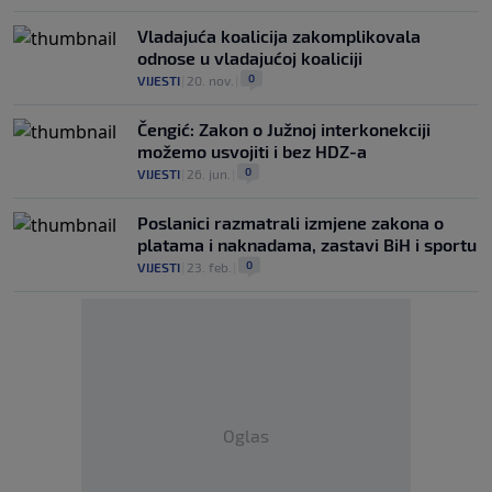
Vladajuća koalicija zakomplikovala
odnose u vladajućoj koaliciji
0
VIJESTI
|
20. nov.
|
Čengić: Zakon o Južnoj interkonekciji
možemo usvojiti i bez HDZ-a
0
VIJESTI
|
26. jun.
|
Poslanici razmatrali izmjene zakona o
platama i naknadama, zastavi BiH i sportu
0
VIJESTI
|
23. feb.
|
Oglas