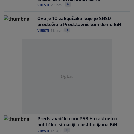
0
VIJESTI
|
27. nov.
|
Ovo je 10 zaključaka koje je SNSD
predložio u Predstavničkom domu BiH
1
VIJESTI
|
18. apr.
|
Oglas
Predstavnički dom PSBiH o aktuelnoj
političkoj situaciji u institucijama BiH
0
VIJESTI
|
18. apr.
|