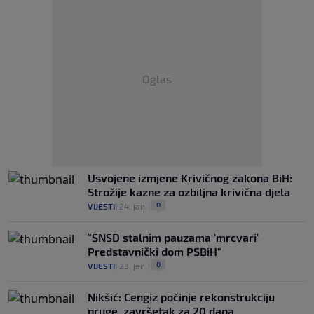
Oglas
Usvojene izmjene Krivičnog zakona BiH:
Strožije kazne za ozbiljna krivična djela
0
VIJESTI
|
24. jan.
|
"SNSD stalnim pauzama 'mrcvari'
Predstavnički dom PSBiH"
0
VIJESTI
|
23. jan.
|
Nikšić: Cengiz počinje rekonstrukciju
pruge, završetak za 20 dana