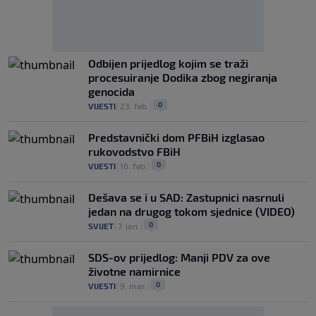
Odbijen prijedlog kojim se traži
procesuiranje Dodika zbog negiranja
genocida
0
VIJESTI
|
23. feb.
|
Predstavnički dom PFBiH izglasao
rukovodstvo FBiH
0
VIJESTI
|
16. feb.
|
Dešava se i u SAD: Zastupnici nasrnuli
jedan na drugog tokom sjednice (VIDEO)
0
SVIJET
|
7. jan.
|
SDS-ov prijedlog: Manji PDV za ove
životne namirnice
0
VIJESTI
|
9. mar.
|