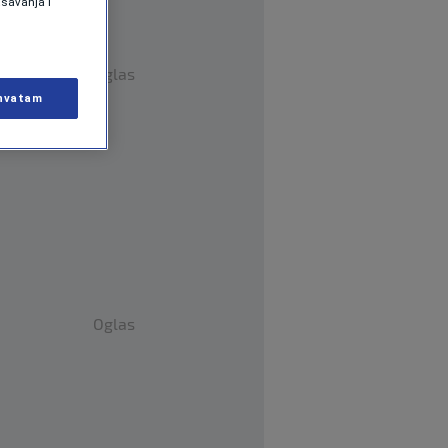
ašavanja i
Oglas
hvatam
Oglas