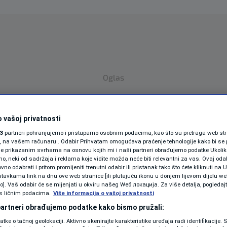
Oglas
 vašoj privatnosti
3
partneri pohranjujemo i pristupamo osobnim podacima, kao što su pretraga web stran
ori, na vašem računaru . Odabir Prihvatam omogućava praćenje tehnologije kako bi se 
je prikazanim svrhama na osnovu kojih mi i naši partneri obrađujemo podatke Ukoliko
 neki od sadržaja i reklama koje vidite možda neće biti relevantni za vas. Ovaj odab
SPORT
SVIJET
MAGAZIN
no odabrati i pritom promijeniti trenutni odabir ili pristanak tako što ćete kliknuti na U
tavkama link na dnu ove web stranice [ili plutajuću ikonu u donjem lijevom dijelu we
ZDRAVLJE
vo]. Vaš odabir će se mijenjati u okviru našeg Wеб локација. Za više detalja, pogledaj
s ličnim podacima.
Više informacija o vašoj privatnosti
SHOWBIZ
 partneri obrađujemo podatke kako bismo pružali:
datke o tačnoj geolokaciji. Aktivno skenirajte karakteristike uređaja radi identifikacije.