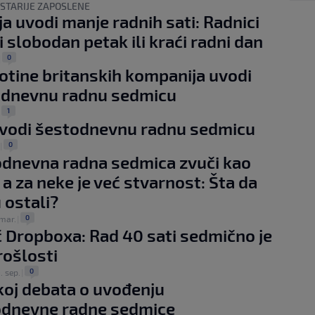
 STARIJE ZAPOSLENE
ja uvodi manje radnih sati: Radnici
i slobodan petak ili kraći radni dan
0
|
totine britanskih kompanija uvodi
odnevnu radnu sedmicu
1
|
uvodi šestodnevnu radnu sedmicu
0
|
dnevna radna sedmica zvuči kao
 a za neke je već stvarnost: Šta da
 ostali?
0
 mar.
|
 Dropboxa: Rad 40 sati sedmično je
rošlosti
0
. sep.
|
oj debata o uvođenju
odnevne radne sedmice