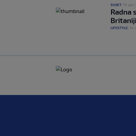
SVIJET
|
15. jan.
Radna s
Britanij
LIFESTYLE
|
14.