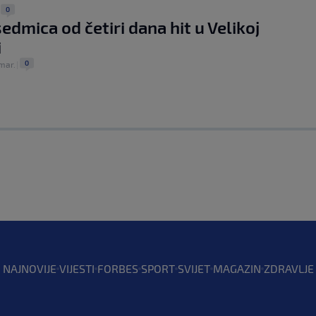
0
|
edmica od četiri dana hit u Velikoj
i
0
 mar.
|
NAJNOVIJE
VIJESTI
FORBES
SPORT
SVIJET
MAGAZIN
ZDRAVLJE