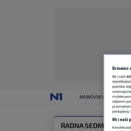
Brinemo o
Mi i naši
60
identifikat
podrška dol
onemogućeno,
NAJNOVIJE
VIJESTI
možete ponov
željenim pos
je primjenji
postupanju 
Mi i naši
RADNA SEDMICA
Koristite po