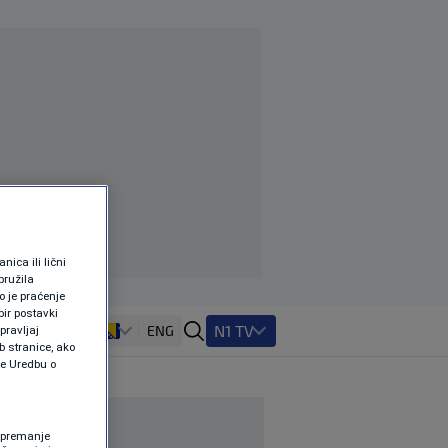
ica ili lični
pružila
 je praćenje
ir postavki
N1 TV
ENG
pravljaj
b stranice, ako
te Uredbu o
 Spremanje