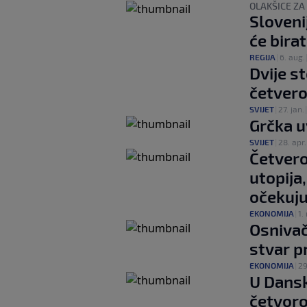
OLAKŠICE ZA
Sloveni
će birat
REGIJA
|
6. aug.
Dvije s
četver
SVIJET
|
27. jan.
Grčka 
SVIJET
|
28. apr.
Četvero
utopija,
očekuju
EKONOMIJA
|
1.
Osnivač
stvar p
EKONOMIJA
|
29
U Dansk
četvor