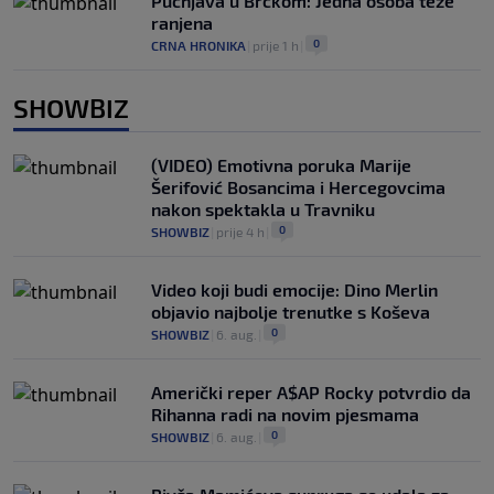
Pucnjava u Brčkom: Jedna osoba teže
ranjena
0
CRNA HRONIKA
|
prije 1 h
|
SHOWBIZ
(VIDEO) Emotivna poruka Marije
Šerifović Bosancima i Hercegovcima
nakon spektakla u Travniku
0
SHOWBIZ
|
prije 4 h
|
Video koji budi emocije: Dino Merlin
objavio najbolje trenutke s Koševa
0
SHOWBIZ
|
6. aug.
|
Američki reper A$AP Rocky potvrdio da
Rihanna radi na novim pjesmama
0
SHOWBIZ
|
6. aug.
|