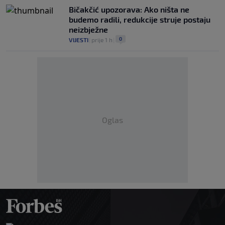
Bičakčić upozorava: Ako ništa ne
budemo radili, redukcije struje postaju
neizbježne
0
VIJESTI
|
prije 1 h
|
Oglas