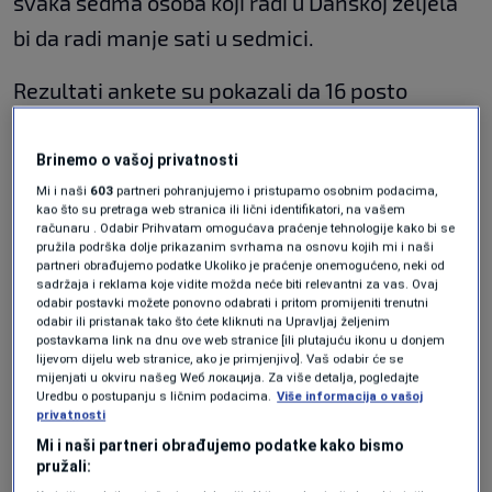
svaka sedma osoba koji radi u Danskoj željela
bi da radi manje sati u sedmici.
Rezultati ankete su pokazali da 16 posto
zaposlenih osoba u toj zemlji podržava ideju o
skraćivanju radnog vremena.
Brinemo o vašoj privatnosti
Mi i naši
603
partneri pohranjujemo i pristupamo osobnim podacima,
Inače, radna sedmica u Danskoj traje 37,5 sati,
kao što su pretraga web stranica ili lični identifikatori, na vašem
računaru . Odabir Prihvatam omogućava praćenje tehnologije kako bi se
što je manje od većine evropskih zemalja.
pružila podrška dolje prikazanim svrhama na osnovu kojih mi i naši
partneri obrađujemo podatke Ukoliko je praćenje onemogućeno, neki od
sadržaja i reklama koje vidite možda neće biti relevantni za vas. Ovaj
Osobe u dobu za zasnivanje porodice, kao i oni
odabir postavki možete ponovno odabrati i pritom promijeniti trenutni
odabir ili pristanak tako što ćete kliknuti na Upravljaj željenim
sa univerzitetskim obrazovanjem spadaju u
postavkama link na dnu ove web stranice [ili plutajuću ikonu u donjem
lijevom dijelu web stranice, ako je primjenjivo]. Vaš odabir će se
grupu koja je posebno izrazila želju za
mijenjati u okviru našeg Wеб локација. Za više detalja, pogledajte
Uredbu o postupanju s ličnim podacima.
Više informacija o vašoj
smanjenjem radnog vremena.
privatnosti
Mi i naši partneri obrađujemo podatke kako bismo
“Ljudi žele manje da rade nakon što napune 35
pružali: