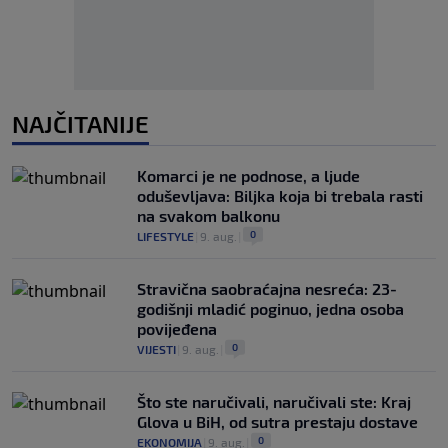
NAJČITANIJE
Komarci je ne podnose, a ljude
oduševljava: Biljka koja bi trebala rasti
na svakom balkonu
0
LIFESTYLE
|
9. aug.
|
Stravična saobraćajna nesreća: 23-
godišnji mladić poginuo, jedna osoba
povijeđena
0
VIJESTI
|
9. aug.
|
Što ste naručivali, naručivali ste: Kraj
Glova u BiH, od sutra prestaju dostave
0
EKONOMIJA
|
9. aug.
|