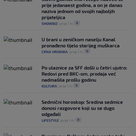
prije jedanaest godina, a on je danas
naziva jednom od svojih najboljih
prijateljica
0
SHOWBIZ
|
prije 1 h
|
U brani u zeničkom naselju Kanal
pronađeno tijelo starijeg muškarca
0
CRNA HRONIKA
|
prije 1 h
|
Po ulaznice za SFF došli u četiri ujutro:
Redovi pred BKC-om, prodaja već
nadmašila prošlu godinu
0
KULTURA
|
prije 1 h
|
Sedmični horoskop: Sredina sedmice
donosi razgovore koji su se dugo
odgađali
0
LIFESTYLE
|
prije 1 h
|