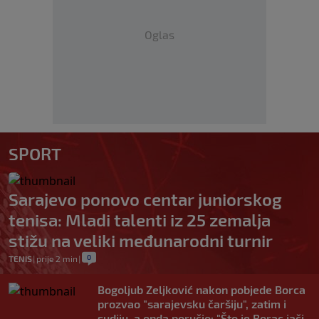
Oglas
SPORT
Sarajevo ponovo centar juniorskog
tenisa: Mladi talenti iz 25 zemalja
stižu na veliki međunarodni turnir
0
TENIS
|
prije 2 min
|
Bogoljub Zeljković nakon pobjede Borca
prozvao "sarajevsku čaršiju", zatim i
sudiju, a onda poručio: "Što je Borac jači,