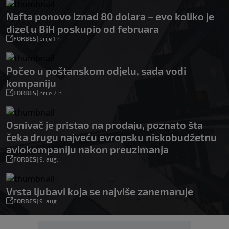
Nafta ponovo iznad 80 dolara – evo koliko je
dizel u BiH poskupio od februara
FORBES
|
prije 1 h
Počeo u poštanskom odjelu, sada vodi
kompaniju
FORBES
|
prije 2 h
Osnivač je pristao na prodaju, poznato šta
čeka drugu najveću evropsku niskobudžetnu
aviokompaniju nakon preuzimanja
FORBES
|
9. aug.
Vrsta ljubavi koja se najviše zanemaruje
FORBES
|
9. aug.