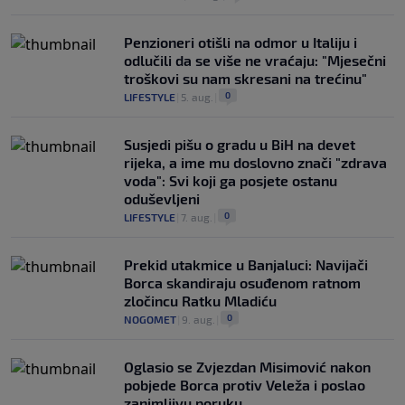
Penzioneri otišli na odmor u Italiju i
odlučili da se više ne vraćaju: "Mjesečni
troškovi su nam skresani na trećinu"
0
LIFESTYLE
|
5. aug.
|
Susjedi pišu o gradu u BiH na devet
rijeka, a ime mu doslovno znači "zdrava
voda": Svi koji ga posjete ostanu
oduševljeni
0
LIFESTYLE
|
7. aug.
|
Prekid utakmice u Banjaluci: Navijači
Borca skandiraju osuđenom ratnom
zločincu Ratku Mladiću
0
NOGOMET
|
9. aug.
|
Oglasio se Zvjezdan Misimović nakon
pobjede Borca protiv Veleža i poslao
zanimljivu poruku