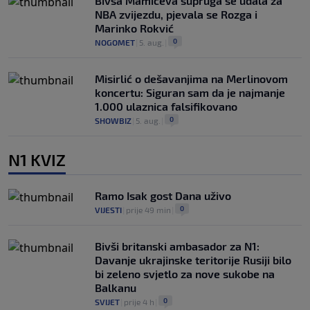
Bivša Mamićeva supruga se udala za
NBA zvijezdu, pjevala se Rozga i
Marinko Rokvić
0
NOGOMET
|
5. aug.
|
Misirlić o dešavanjima na Merlinovom
koncertu: Siguran sam da je najmanje
1.000 ulaznica falsifikovano
0
SHOWBIZ
|
5. aug.
|
N1 KVIZ
Ramo Isak gost Dana uživo
0
VIJESTI
|
prije 49 min
|
Bivši britanski ambasador za N1:
Davanje ukrajinske teritorije Rusiji bilo
bi zeleno svjetlo za nove sukobe na
Balkanu
0
SVIJET
|
prije 4 h
|