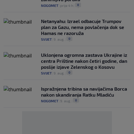
0
NOGOMET
|
prije 4 h
|
Netanyahu: Izrael odbacuje Trumpov
plan za Gazu, nema povlačenja dok se
Hamas ne razoruža
0
SVIJET
|
9. aug.
|
Uklonjena ogromna zastava Ukrajine iz
centra Prištine nakon četiri godine, dan
poslije izjave Zelenskog o Kosovu
0
SVIJET
|
9. aug.
|
Ispražnjena tribina sa navijačima Borca
nakon skandiranja Ratku Mladiću
0
NOGOMET
|
9. aug.
|