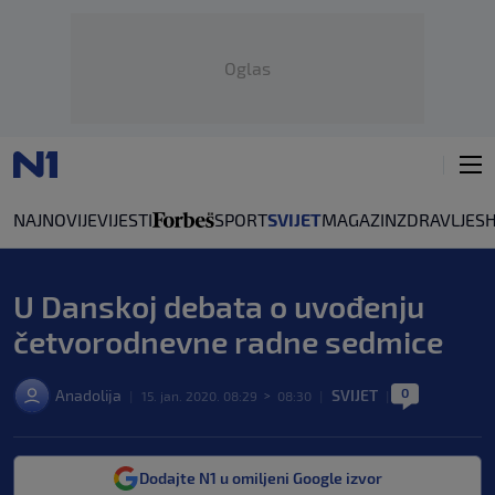
Oglas
NAJNOVIJE
VIJESTI
SPORT
SVIJET
MAGAZIN
ZDRAVLJE
S
U Danskoj debata o uvođenju
četvorodnevne radne sedmice
0
Anadolija
SVIJET
|
15. jan. 2020. 08:29
>
08:30
|
|
Dodajte N1 u omiljeni Google izvor