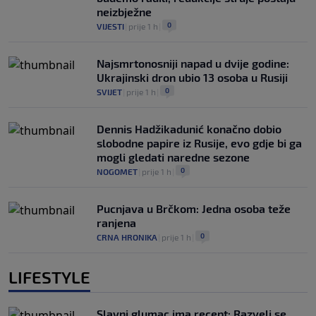
neizbježne
0
VIJESTI
|
prije 1 h
|
Najsmrtonosniji napad u dvije godine:
Ukrajinski dron ubio 13 osoba u Rusiji
0
SVIJET
|
prije 1 h
|
Dennis Hadžikadunić konačno dobio
slobodne papire iz Rusije, evo gdje bi ga
mogli gledati naredne sezone
0
NOGOMET
|
prije 1 h
|
Pucnjava u Brčkom: Jedna osoba teže
ranjena
0
CRNA HRONIKA
|
prije 1 h
|
LIFESTYLE
Slavni glumac ima recept: Razveli se