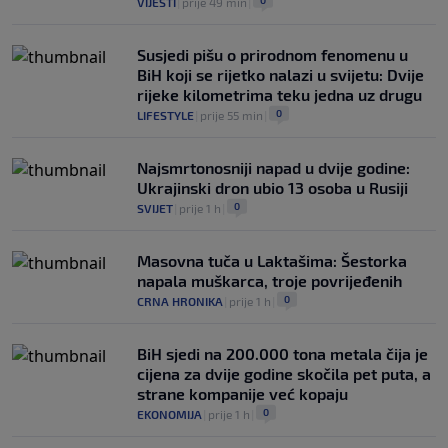
0
VIJESTI
|
prije 49 min
|
Susjedi pišu o prirodnom fenomenu u
BiH koji se rijetko nalazi u svijetu: Dvije
rijeke kilometrima teku jedna uz drugu
0
LIFESTYLE
|
prije 55 min
|
Najsmrtonosniji napad u dvije godine:
Ukrajinski dron ubio 13 osoba u Rusiji
0
SVIJET
|
prije 1 h
|
Masovna tuča u Laktašima: Šestorka
napala muškarca, troje povrijeđenih
0
CRNA HRONIKA
|
prije 1 h
|
BiH sjedi na 200.000 tona metala čija je
cijena za dvije godine skočila pet puta, a
strane kompanije već kopaju
0
EKONOMIJA
|
prije 1 h
|