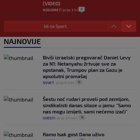
(VIDEO)
0
NOGOMET
|
prije 3 h
|
Danas počinje Evropsko prvenstvo u
atletici: Mesud Pezer jedini predstavnik
Idi na Sport
Bosne i Hercegovine
0
OSTALI SPORTOVI
|
prije 3 h
|
NAJNOVIJE
PSG krenuo po Ardu Gülera: Turčin
navodno dao zeleno svjetlo za odlazak
Bivši izraelski pregovarač Daniel Levy
iz Real Madrida
za N1: Netanyahu žrtvuje sve za
0
NOGOMET
|
prije 3 h
|
opstanak, Trumpov plan za Gazu je
apsolutni promašaj
0
SVIJET
|
prije 6 min
|
Šestu noć rudari proveli pod zemljom,
sindikalisti danas silaze u jamu: "Samo
nas mogu iznijeti, sami nećemo izaći"
0
VIJESTI
|
prije 24 min
|
Ramo Isak gost Dana uživo