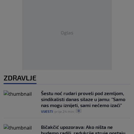
Oglas
ZDRAVLJE
Šestu noć rudari proveli pod zemljom,
sindikalisti danas silaze u jamu: "Samo
nas mogu iznijeti, sami nećemo izaći"
0
VIJESTI
|
prije 24 min
|
Bičakčić upozorava: Ako ništa ne
budemo radili, redukcije struje postaju