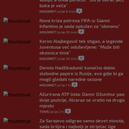
buka je veća"
0
NOGOMET
|
prije 9 min
|
Nova kriza potresa FIFA-u: Gianni
Infantino je sada optužen za "obmanu"
0
NOGOMET
|
prije 30 min
|
Kerim Alajbegović tek stigao, a legende
Juventusa već oduševljene: "Može biti
okosnica tima"
0
NOGOMET
|
prije 39 min
|
Dennis Hadžikadunić konačno dobio
slobodne papire iz Rusije, evo gdje bi ga
mogli gledati naredne sezone
0
NOGOMET
|
prije 1 h
|
Ažurirana ATP lista: Damir Džumhur pao
dvije pozicije, Alcaraz se vratio na drugo
mjesto
0
TENIS
|
prije 2 h
|
Za Sarajevo odigrao samo devet minuta,
sada briljira i najbolji je strijelac lige