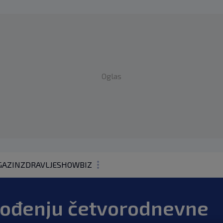
Oglas
AZIN
ZDRAVLJE
SHOWBIZ
KOLUMNE
vođenju četvorodnevne