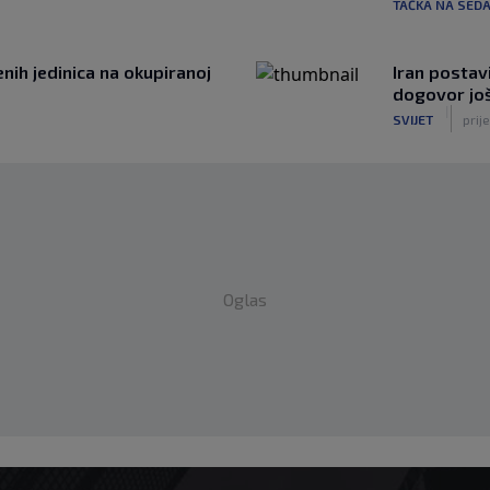
TAČKA NA SED
nih jedinica na okupiranoj
Iran postav
dogovor još
|
SVIJET
prije
Oglas