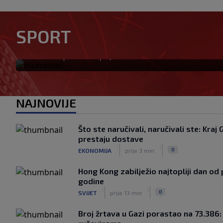
Modrić bi mogao dobiti neoč
SPORT
Milanu: Gazzetta nagovijesti
|
|
0
NOGOMET
prije 4 h
NAJNOVIJE
Što ste naručivali, naručivali ste: Kraj 
prestaju dostave
|
|
0
EKONOMIJA
prije 3 min
Hong Kong zabilježio najtopliji dan od
godine
|
|
0
SVIJET
prije 13 min
Broj žrtava u Gazi porastao na 73.386: H