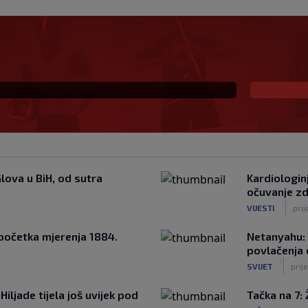
ekivanu ulogu u
la veliki potez
Glova u BiH, od sutra
Kardiologinj
očuvanje zd
|
VIJESTI
prij
 početka mjerenja 1884.
Netanyahu: 
povlačenja
|
SVIJET
prij
iljade tijela još uvijek pod
Tačka na 7: