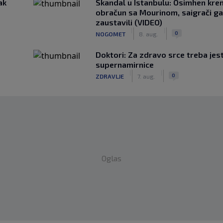
ak
Skandal u Istanbulu: Osimhen krenu
obračun sa Mourinom, saigrači ga
zaustavili (VIDEO)
|
|
0
NOGOMET
8. aug.
Doktori: Za zdravo srce treba jest
supernamirnice
|
|
0
ZDRAVLJE
7. aug.
Oglas