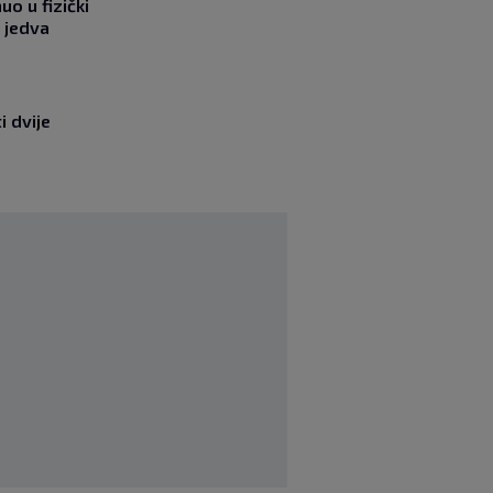
o u fizički
 jedva
i dvije