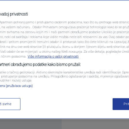
PODCAST
N1 SPECIJAL
vašoj privatnosti
0
komentara
3
partneri pohranjujemo i pristupamo osobnim podacima, kao što su pretraga web stranica 
FENOMENI
ri, na vašem računaru . Odabir Prihvatam omogućava praćenje tehnologije kako bi se pruž
anim svrhama na osnovu kojih mi i naši partneri obrađujemo podatke Ukoliko je praćenj
 neki od sadržaja i reklama koje vidite možda neće biti relevantni za vas. Ovaj odabir p
NEISTRAŽENO
ati i pritom promijeniti trenutni odabir ili pristanak tako što ćete kliknuti na Upravljaj 
ink na dnu ove web stranice [ili plutajuću ikonu u donjem lijevom dijelu web stranice, a
VIRALNO
. Vaš odabir će se mijenjati u okviru našeg Wеб локација. Za više detalja, pogledajte Ure
s ličnim podacima.
Više informacija o vašoj privatnosti
FOTO
partneri obrađujemo podatke kako bismo pružali:
ka Sana Marin za skraćivanje radnog vremena na čet
atke o tačnoj geolokaciji. Aktivno skenirajte karakteristike uređaja radi identifikacije. Sp
PROMO
li pristupanje podacima na uređaju. Prilagođeno oglašavanje i sadržaj, mjerenje oglašavanj
raćivanju radnog vremena, odnosno o uvođenju
publike i razvoj usluga.
era (pružalaca usluga)
VIDEO
ži svrhe
Pr