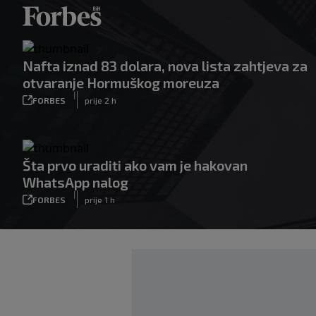
Nafta iznad 83 dolara, nova lista zahtjeva za
otvaranje Hormuškog moreuza
|
FORBES
prije 2 h
Šta prvo uraditi ako vam je hakovan
WhatsApp nalog
|
FORBES
prije 1 h