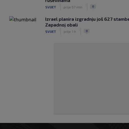
ruševinama
|
|
0
SVIJET
prije 57 min
Izrael planira izgradnju još 627 stambe
Zapadnoj obali
|
|
0
SVIJET
prije 1 h