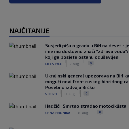
NAJČITANIJE
Susjedi pišu o gradu u BiH na devet rije
ime mu doslovno znači "zdrava voda":
koji ga posjete ostanu oduševljeni
|
|
0
LIFESTYLE
7. aug.
Ukrajinski general upozorava na BiH k
mogući novi front ruskog hibridnog ra
Posebno izdvaja Brčko
|
|
0
VIJESTI
8. aug.
Hadžići: Smrtno stradao motociklista
|
|
0
CRNA HRONIKA
8. aug.