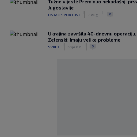
Tužne vijesti: Preminuo nekadašnji prv
Jugoslavije
|
|
0
OSTALI SPORTOVI
7. aug.
Ukrajina završila 40-dnevnu operaciju,
Zelenski: Imaju velike probleme
|
|
0
SVIJET
prije 6 h