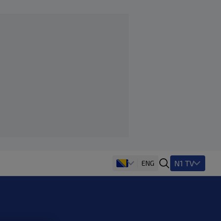
N1 TV
ENG