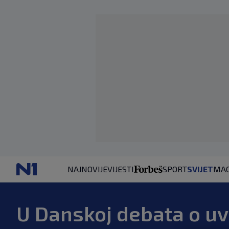
NAJNOVIJE
VIJESTI
SPORT
SVIJET
MAG
U Danskoj debata o u