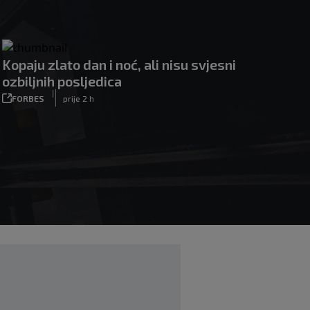
Kopaju zlato dan i noć, ali nisu svjesni
ozbiljnih posljedica
|
FORBES
prije 2 h