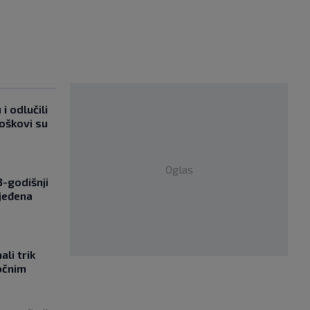
i odlučili
roškovi su
Oglas
-godišnji
jeđena
li trik
očnim