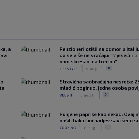
ka, a
Penzioneri otišli na odmor u Italiju 
 Svi
da se više ne vraćaju: "Mjesečni t
nam skresani na trećinu"
|
|
0
LIFESTYLE
5. aug.
ao
Stravična saobraćajna nesreća: 23
ta:
mladić poginuo, jedna osoba povi
|
|
0
VIJESTI
prije 2 h
Punjene paprike kao nekad: Ovaj ma
naših baka čini nadjev savršeno s
|
|
0
COOKING
8. aug.