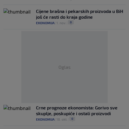
Cijene brašna i pekarskih proizvoda u BiH
još će rasti do kraja godine
0
EKONOMIJA
|
1. nov.
|
Oglas
Crne prognoze ekonomista: Gorivo sve
skuplje, poskupiće i ostali proizvodi
0
EKONOMIJA
|
18. okt.
|