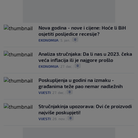
Nova godina - nove i cijene: Hoće li BiH
osjetiti posljedice recesije?
0
EKONOMIJA
|
5. jan.
|
Analiza stručnjaka: Da li nas u 2023. čeka
veća inflacija ili je najgore prošlo
0
EKONOMIJA
|
27. dec.
|
Poskupljenja u godini na izmaku -
građanima teže pao nemar nadležnih
0
VIJESTI
|
27. dec.
|
Stručnjakinja upozorava: Ovi će proizvodi
najviše poskupjeti!
0
VIJESTI
|
26. nov.
|