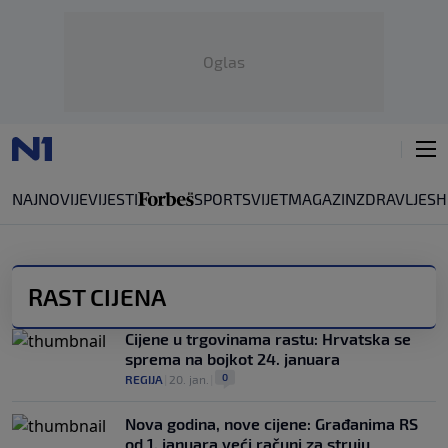
Oglas
NAJNOVIJE
VIJESTI
SPORT
SVIJET
MAGAZIN
ZDRAVLJE
SH
RAST CIJENA
Cijene u trgovinama rastu: Hrvatska se
sprema na bojkot 24. januara
0
REGIJA
|
20. jan.
|
Nova godina, nove cijene: Građanima RS
od 1. januara veći računi za struju