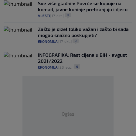
Sve više gladnih: Povrće se kupuje na
komad, javne kuhinje prehranjuju i djecu
0
VIJESTI
|
17. okt.
|
Zašto je dizel toliko važan i zašto bi sada
mogao snažno poskupjeti?
0
EKONOMIJA
|
17. okt.
|
INFOGRAFIKA: Rast cijena u BiH - avgust
2021/2022
0
EKONOMIJA
|
28. sep.
|
Oglas