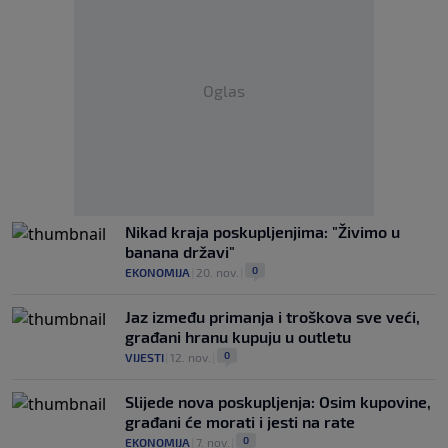
Oglas
Nikad kraja poskupljenjima: "Živimo u
banana državi"
0
EKONOMIJA
|
20. nov.
|
Jaz između primanja i troškova sve veći,
građani hranu kupuju u outletu
0
VIJESTI
|
12. nov.
|
Slijede nova poskupljenja: Osim kupovine,
građani će morati i jesti na rate
0
EKONOMIJA
|
7. nov.
|