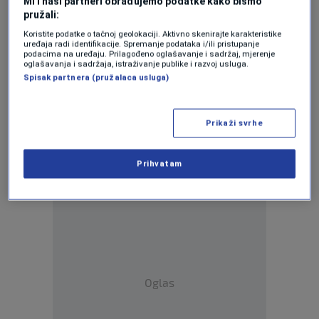
Mi i naši partneri obrađujemo podatke kako bismo
pružali:
Cijene kafe u ugostiteljskim objektima u
Koristite podatke o tačnoj geolokaciji. Aktivno skenirajte karakteristike
BiH i do 5 KM
uređaja radi identifikacije. Spremanje podataka i/ili pristupanje
1
EKONOMIJA
|
4. nov.
|
podacima na uređaju. Prilagođeno oglašavanje i sadržaj, mjerenje
oglašavanja i sadržaja, istraživanje publike i razvoj usluga.
Spisak partnera (pružalaca usluga)
Cijene proizvoda i usluga u BiH u julu na
godišnjem nivou porasle za 1,8 posto
1
EKONOMIJA
|
27. aug.
|
Prikaži svrhe
Svjetski forum o uzgoju banana: Ovo voće
će biti sve skuplje
Prihvatam
0
SVIJET
|
12. mar.
|
Oglas