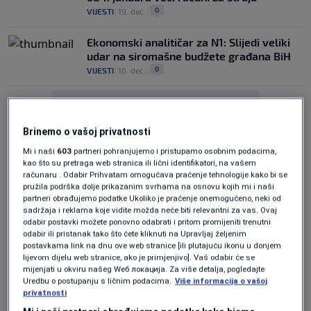
0
VIJESTI
|
19. dec.
|
Ekonomski analitičar za N1: Slijedi veliki
udar na siromašne budžete građana BiH
0
VIJESTI
|
16. dec.
|
Brinemo o vašoj privatnosti
Mi i naši
603
partneri pohranjujemo i pristupamo osobnim podacima,
kao što su pretraga web stranica ili lični identifikatori, na vašem
računaru . Odabir Prihvatam omogućava praćenje tehnologije kako bi se
Oglas
pružila podrška dolje prikazanim svrhama na osnovu kojih mi i naši
partneri obrađujemo podatke Ukoliko je praćenje onemogućeno, neki od
sadržaja i reklama koje vidite možda neće biti relevantni za vas. Ovaj
odabir postavki možete ponovno odabrati i pritom promijeniti trenutni
odabir ili pristanak tako što ćete kliknuti na Upravljaj željenim
postavkama link na dnu ove web stranice [ili plutajuću ikonu u donjem
lijevom dijelu web stranice, ako je primjenjivo]. Vaš odabir će se
mijenjati u okviru našeg Wеб локација. Za više detalja, pogledajte
Inflacija u EU ubrzala u oktobru: Usluge i
Uredbu o postupanju s ličnim podacima.
Više informacija o vašoj
svježa hrana najviše poskupjeli
privatnosti
0
EKONOMIJA
|
19. nov.
|