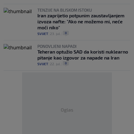
TENZIJE NA BLISKOM ISTOKU
Iran zaprijetio potpunim zaustavljanjem
izvoza nafte: "Ako ne možemo mi, neće
moći niko"
0
SVIJET
|
23. jul.
|
PONOVLJENI NAPADI
Teheran optužio SAD da koristi nuklearno
pitanje kao izgovor za napade na Iran
0
SVIJET
|
22. jul.
|
Oglas