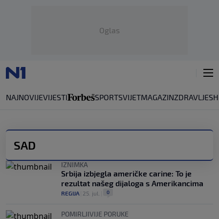
Oglas
NAJNOVIJE
VIJESTI
SPORT
SVIJET
MAGAZIN
ZDRAVLJE
SH
SAD
IZNIMKA
Srbija izbjegla američke carine: To je
rezultat našeg dijaloga s Amerikancima
0
REGIJA
|
25. jul.
|
POMIRLJIVIJE PORUKE