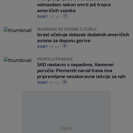
odmazdom nakon smrti još trojice
američkih vojnika
1
SVIJET
|
20. jul.
|
NAJMANJE 98 AVIONA U ZEMLJI
Izrael očekuje dolazak dodatnih američkih
aviona za dopunu goriva
0
SVIJET
|
19. jul.
|
PROPALO PRIMIRJE
SAD nastavio s napadima, Hamenei
poručio: Plemeniti narod Irana ima
pripremljene nezaboravne lekcije za njih
0
SVIJET
|
19. jul.
|
Oglas