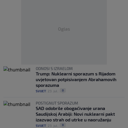
Oglas
ODNOSI S IZRAELOM
Trump: Nuklearni sporazum s Rijadom
uvjetovan potpisivanjem Abrahamovih
sporazuma
0
SVIJET
|
23. jul.
|
POSTIGNUT SPORAZUM
SAD odobrile obogaćivanje urana
Saudijskoj Arabiji: Novi nuklearni pakt
izazvao strah od utrke u naoružanju
0
SVIJET
|
23. jul.
|