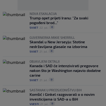
NOVA ESKALACIJA
Trump opet prijeti Iranu: "Za svaki
pogođeni brod..."
0
SVIJET
|
22. jul.
|
GUVERNERKA MIKIE SHERRILL
Skandal u New Jerseyju: Stotine
nedržavljana glasale na izborima
0
SVIJET
|
21. jul.
|
OBJAVLJENI DETALJI
Kanada i SAD će intenzivirati pregovore
nakon što je Washington najavio dodatne
carine
0
SVIJET
|
21. jul.
|
SASTANAK U PREDSJEDNIŠTVU BIH
Komšić i Ginkel razgovarali o o novim
investicijama iz SAD-a u BiH
0
VIJESTI
|
21. jul.
|