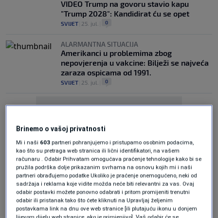
VIDEO Trump na govoru stavio kapu
"Trump 2028": Kandidirat ću se opet
0
SVIJET
|
25. jul.
|
ALARMANTNA SITUACIJA
Amerikanci u problemima zbog
nepovjerenja u vakcine: Bilježi se najveća
zaraza ospicama od 1991.
0
SVIJET
|
25. jul.
|
Brinemo o vašoj privatnosti
Mi i naši
603
partneri pohranjujemo i pristupamo osobnim podacima,
kao što su pretraga web stranica ili lični identifikatori, na vašem
Oglas
računaru . Odabir Prihvatam omogućava praćenje tehnologije kako bi se
pružila podrška dolje prikazanim svrhama na osnovu kojih mi i naši
partneri obrađujemo podatke Ukoliko je praćenje onemogućeno, neki od
sadržaja i reklama koje vidite možda neće biti relevantni za vas. Ovaj
odabir postavki možete ponovno odabrati i pritom promijeniti trenutni
odabir ili pristanak tako što ćete kliknuti na Upravljaj željenim
postavkama link na dnu ove web stranice [ili plutajuću ikonu u donjem
lijevom dijelu web stranice, ako je primjenjivo]. Vaš odabir će se