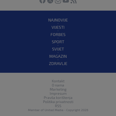
NAJNOVIJE
VIJESTI
FORBES
SPORT
SVIJET
MAGAZIN
ZDRAVLJE
Kontakt
O nama
Marketing
Impresum
Pravila korištenja
Politika privatnosti
RSS
Member of
United Media
- Copyright 2026