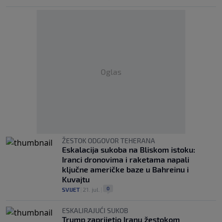
Oglas
ŽESTOK ODGOVOR TEHERANA
Eskalacija sukoba na Bliskom istoku:
Iranci dronovima i raketama napali
ključne američke baze u Bahreinu i
Kuvajtu
0
SVIJET
|
21. jul.
|
ESKALIRAJUĆI SUKOB
Trump zaprijetio Iranu žestokom