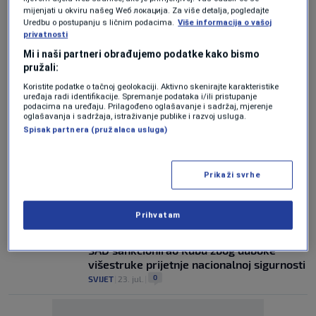
PREMIJER IZRAELA
mijenjati u okviru našeg Wеб локација. Za više detalja, pogledajte
Trump: Netanyahu iduće sedmice dolazi u
Uredbu o postupanju s ličnim podacima.
Više informacija o vašoj
privatnosti
Washington
0
SVIJET
|
25. jul.
|
Mi i naši partneri obrađujemo podatke kako bismo
pružali:
SASTANAK U UTORAK
Koristite podatke o tačnoj geolokaciji. Aktivno skenirajte karakteristike
Netanyahu putuje kod Trumpa u Bijelu
uređaja radi identifikacije. Spremanje podataka i/ili pristupanje
kuću: Izrael spreman napasti Iran uz
podacima na uređaju. Prilagođeno oglašavanje i sadržaj, mjerenje
oglašavanja i sadržaja, istraživanje publike i razvoj usluga.
odobrenje SAD-a?
Spisak partnera (pružalaca usluga)
0
SVIJET
|
24. jul.
|
KAJA KALLAS
Prikaži svrhe
Stigla prva reakcija EU-a na nove
Trumpove carine: "Nismo to očekivali"
0
SVIJET
|
24. jul.
|
Prihvatam
KLJUČNI SEKTORI
SAD sankcionirao Kubu zbog duboke
višestruke prijetnje nacionalnoj sigurnosti
0
SVIJET
|
23. jul.
|