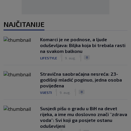
NAJČITANIJE
Komarci je ne podnose, a ljude
oduševljava: Biljka koja bi trebala rasti
na svakom balkonu
|
|
0
LIFESTYLE
9. aug.
Stravična saobraćajna nesreća: 23-
godišnji mladić poginuo, jedna osoba
povijeđena
|
|
0
VIJESTI
9. aug.
Susjedi pišu o gradu u BiH na devet
rijeka, a ime mu doslovno znači "zdrava
voda": Svi koji ga posjete ostanu
oduševljeni
|
|