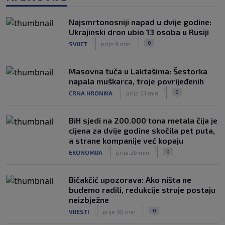
|
|
0
NOGOMET
prije 3 h
Najsmrtonosniji napad u dvije godine:
Vlahović pred velikom odlukom:
Ukrajinski dron ubio 13 osoba u Rusiji
Beşiktaş mu nudi 10 miliona eura po
|
|
0
SVIJET
prije 9 min
sezoni
|
|
0
NOGOMET
prije 4 h
Masovna tuča u Laktašima: Šestorka
napala muškarca, troje povrijeđenih
|
|
0
CRNA HRONIKA
prije 21 min
BiH sjedi na 200.000 tona metala čija je
cijena za dvije godine skočila pet puta,
a strane kompanije već kopaju
|
|
0
EKONOMIJA
prije 26 min
Bičakčić upozorava: Ako ništa ne
budemo radili, redukcije struje postaju
neizbježne
|
|
0
VIJESTI
prije 35 min