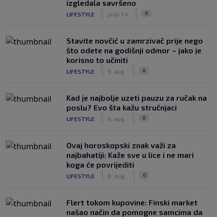
izgledala savršeno
|
|
0
LIFESTYLE
prije 1 h
Stavite novčić u zamrzivač prije nego
što odete na godišnji odmor – jako je
korisno to učiniti
|
|
0
LIFESTYLE
9. aug.
Kad je najbolje uzeti pauzu za ručak na
poslu? Evo šta kažu stručnjaci
|
|
0
LIFESTYLE
9. aug.
Ovaj horoskopski znak važi za
najbahatiji: Kaže sve u lice i ne mari
koga će povrijediti
|
|
0
LIFESTYLE
8. aug.
Flert tokom kupovine: Finski market
našao način da pomogne samcima da