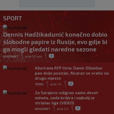
SPORT
Dennis Hadžikadunić konačno dobio
slobodne papire iz Rusije, evo gdje bi
ga mogli gledati naredne sezone
|
|
0
NOGOMET
prije 52 min
Ažurirana ATP lista: Damir Džumhur
pao dvije pozicije, Alcaraz se vratio na
drugo mjesto
|
|
0
TENIS
prije 1 h
Za Sarajevo odigrao samo devet
minuta, sada briljira i najbolji je
strijelac lige (VIDEO)
|
|
0
NOGOMET
prije 2 h