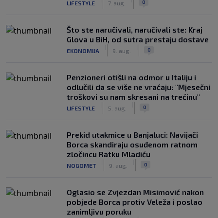
0
LIFESTYLE
7. aug.
Što ste naručivali, naručivali ste: Kraj
Glova u BiH, od sutra prestaju dostave
|
|
0
EKONOMIJA
9. aug.
Penzioneri otišli na odmor u Italiju i
odlučili da se više ne vraćaju: "Mjesečni
troškovi su nam skresani na trećinu"
|
|
0
LIFESTYLE
5. aug.
Prekid utakmice u Banjaluci: Navijači
Borca skandiraju osuđenom ratnom
zločincu Ratku Mladiću
|
|
0
NOGOMET
9. aug.
Oglasio se Zvjezdan Misimović nakon
pobjede Borca protiv Veleža i poslao
zanimljivu poruku