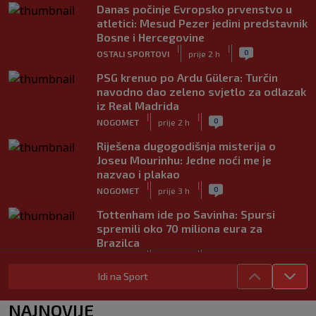
Danas počinje Evropsko prvenstvo u
atletici: Mesud Pezer jedini predstavnik
Bosne i Hercegovine
|
|
0
OSTALI SPORTOVI
prije 2 h
PSG krenuo po Ardu Gülera: Turčin
navodno dao zeleno svjetlo za odlazak
iz Real Madrida
|
|
0
NOGOMET
prije 2 h
Riješena dugogodišnja misterija o
Joseu Mourinhu: Jedne noći me je
nazvao i plakao
|
|
0
NOGOMET
prije 3 h
Tottenham ide po Savinha: Spursi
spremili oko 70 miliona eura za
Brazilca
|
|
0
NOGOMET
prije 3 h
Idi na Sport
Iraola zabrinut nakon novog poraza
Liverpoola: "Ne možemo održati nivo
NAJNOVIJE
koji želimo"