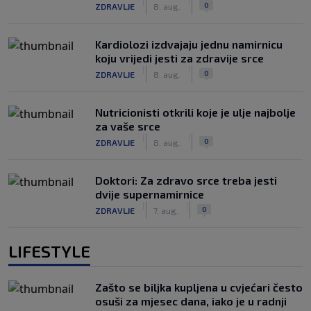
|
|
0
ZDRAVLJE
8. aug.
Kardiolozi izdvajaju jednu namirnicu
koju vrijedi jesti za zdravije srce
|
|
0
ZDRAVLJE
8. aug.
Nutricionisti otkrili koje je ulje najbolje
za vaše srce
|
|
0
ZDRAVLJE
8. aug.
Doktori: Za zdravo srce treba jesti
dvije supernamirnice
|
|
0
ZDRAVLJE
7. aug.
LIFESTYLE
Zašto se biljka kupljena u cvjećari često
osuši za mjesec dana, iako je u radnji