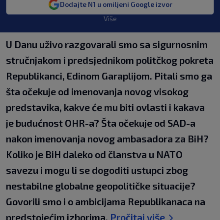
Dodajte N1 u omiljeni Google izvor
Više
U Danu uživo razgovarali smo sa sigurnosnim
stručnjakom i predsjednikom politčkog pokreta
Republikanci, Edinom Garaplijom. Pitali smo ga
šta očekuje od imenovanja novog visokog
predstavika, kakve će mu biti ovlasti i kakava
je budućnost OHR-a? Šta očekuje od SAD-a
nakon imenovanja novog ambasadora za BiH?
Koliko je BiH daleko od članstva u NATO
savezu i mogu li se dogoditi ustupci zbog
nestabilne globalne geopolitičke situacije?
Govorili smo i o ambicijama Republikanaca na
predstojećim izborima.
Pročitaj više