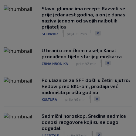
Slavni glumac ima recept: Razveli se
prije jedanaest godina, a on je danas
naziva jednom od svojih najboljih
prijateljica
|
|
0
SHOWBIZ
prije 39 min
U brani u zeničkom naselju Kanal
pronađeno tijelo starijeg muškarca
|
|
0
CRNA HRONIKA
prije 42 min
Po ulaznice za SFF došli u četiri ujutro:
Redovi pred BKC-om, prodaja već
nadmašila prošlu godinu
|
|
0
KULTURA
prije 46 min
Sedmični horoskop: Sredina sedmice
donosi razgovore koji su se dugo
odgađali
|
|
0
LIFESTYLE
prije 47 min