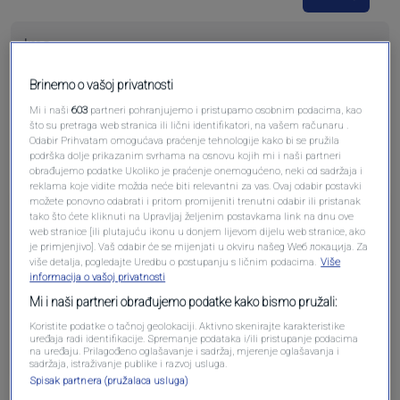
Brinemo o vašoj privatnosti
Pošalji komentar
Mi i naši
603
partneri pohranjujemo i pristupamo osobnim podacima, kao
što su pretraga web stranica ili lični identifikatori, na vašem računaru .
Odabir Prihvatam omogućava praćenje tehnologije kako bi se pružila
podrška dolje prikazanim svrhama na osnovu kojih mi i naši partneri
obrađujemo podatke Ukoliko je praćenje onemogućeno, neki od sadržaja i
reklama koje vidite možda neće biti relevantni za vas. Ovaj odabir postavki
možete ponovno odabrati i pritom promijeniti trenutni odabir ili pristanak
Pre 3 meseci
Ups
tako što ćete kliknuti na Upravljaj željenim postavkama link na dnu ove
web stranice [ili plutajuću ikonu u donjem lijevom dijelu web stranice, ako
je primjenjivo]. Vaš odabir će se mijenjati u okviru našeg Wеб локација. Za
Dragi Garaplija treba Dayton ukinuti
više detalja, pogledajte Uredbu o postupanju s ličnim podacima.
Više
informacija o vašoj privatnosti
Entitete kantone i eto mirne BiH! I svi se drzite
Mi i naši partneri obrađujemo podatke kako bismo pružali:
Daytona koji nefunkcijonise vec 32 godine
Koristite podatke o tačnoj geolokaciji. Aktivno skenirajte karakteristike
Odgovori
uređaja radi identifikacije. Spremanje podataka i/ili pristupanje podacima
na uređaju. Prilagođeno oglašavanje i sadržaj, mjerenje oglašavanja i
sadržaja, istraživanje publike i razvoj usluga.
Spisak partnera (pružalaca usluga)