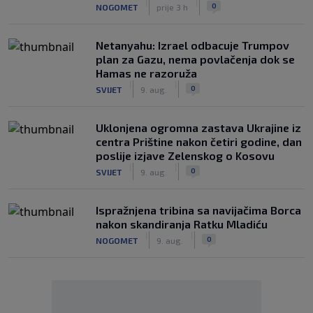
|
|
0
NOGOMET
prije 3 h
Netanyahu: Izrael odbacuje Trumpov
plan za Gazu, nema povlačenja dok se
Hamas ne razoruža
|
|
0
SVIJET
9. aug.
Uklonjena ogromna zastava Ukrajine iz
centra Prištine nakon četiri godine, dan
poslije izjave Zelenskog o Kosovu
|
|
0
SVIJET
9. aug.
Ispražnjena tribina sa navijačima Borca
nakon skandiranja Ratku Mladiću
|
|
0
NOGOMET
9. aug.