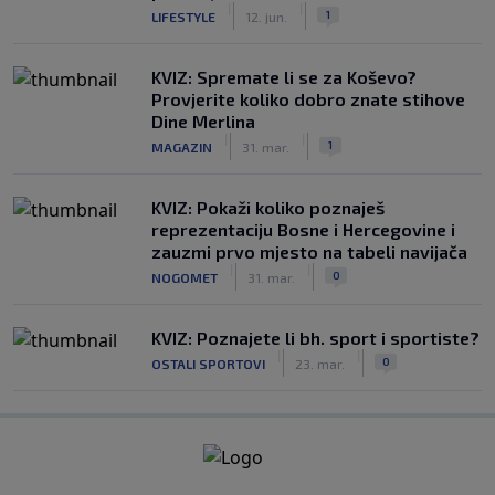
|
|
1
LIFESTYLE
12. jun.
KVIZ: Spremate li se za Koševo?
Provjerite koliko dobro znate stihove
Dine Merlina
|
|
1
MAGAZIN
31. mar.
KVIZ: Pokaži koliko poznaješ
reprezentaciju Bosne i Hercegovine i
zauzmi prvo mjesto na tabeli navijača
|
|
0
NOGOMET
31. mar.
KVIZ: Poznajete li bh. sport i sportiste?
|
|
0
OSTALI SPORTOVI
23. mar.