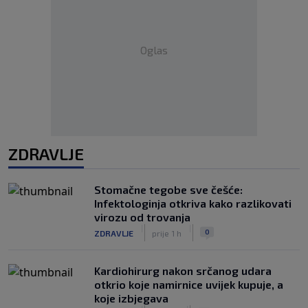
Oglas
ZDRAVLJE
Stomačne tegobe sve češće:
Infektologinja otkriva kako razlikovati
virozu od trovanja
|
|
0
ZDRAVLJE
prije 1 h
Kardiohirurg nakon srčanog udara
otkrio koje namirnice uvijek kupuje, a
koje izbjegava