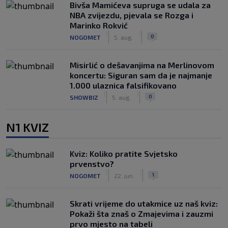
Bivša Mamićeva supruga se udala za
NBA zvijezdu, pjevala se Rozga i
Marinko Rokvić
|
|
0
NOGOMET
5. aug.
Misirlić o dešavanjima na Merlinovom
koncertu: Siguran sam da je najmanje
1.000 ulaznica falsifikovano
|
|
0
SHOWBIZ
5. aug.
N1 KVIZ
Kviz: Koliko pratite Svjetsko
prvenstvo?
|
|
1
NOGOMET
22. jun.
Skrati vrijeme do utakmice uz naš kviz:
Pokaži šta znaš o Zmajevima i zauzmi
prvo mjesto na tabeli