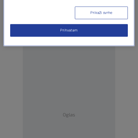
Prikaži svrhe
Prihvatam
Oglas
Oglas