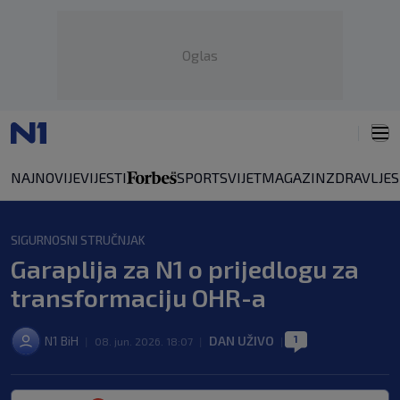
Oglas
NAJNOVIJE
VIJESTI
SPORT
SVIJET
MAGAZIN
ZDRAVLJE
SIGURNOSNI STRUČNJAK
Garaplija za N1 o prijedlogu za
transformaciju OHR-a
1
N1 BiH
DAN UŽIVO
|
08. jun. 2026. 18:07
|
|