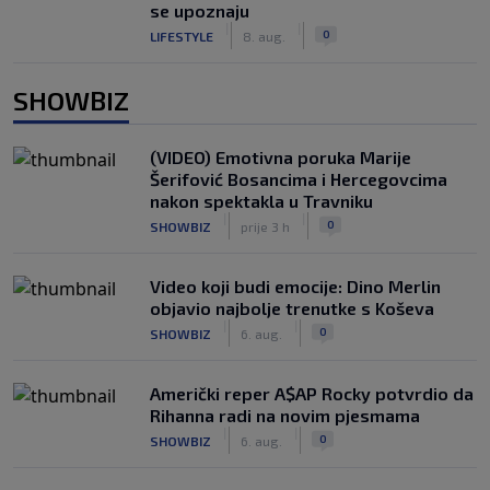
se upoznaju
|
|
0
LIFESTYLE
8. aug.
SHOWBIZ
(VIDEO) Emotivna poruka Marije
Šerifović Bosancima i Hercegovcima
nakon spektakla u Travniku
|
|
0
SHOWBIZ
prije 3 h
Video koji budi emocije: Dino Merlin
objavio najbolje trenutke s Koševa
|
|
0
SHOWBIZ
6. aug.
Američki reper A$AP Rocky potvrdio da
Rihanna radi na novim pjesmama
|
|
0
SHOWBIZ
6. aug.