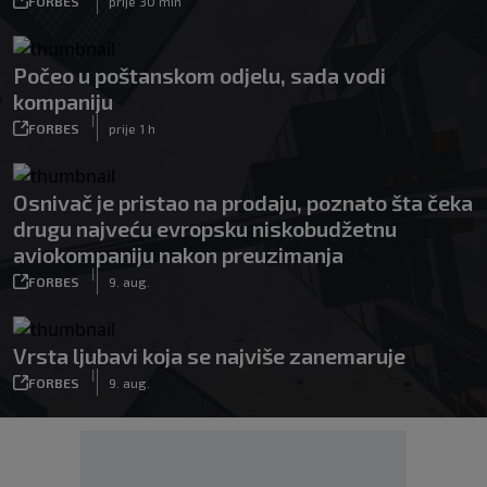
FORBES
prije 30 min
Počeo u poštanskom odjelu, sada vodi
kompaniju
|
FORBES
prije 1 h
Osnivač je pristao na prodaju, poznato šta čeka
drugu najveću evropsku niskobudžetnu
aviokompaniju nakon preuzimanja
|
FORBES
9. aug.
Vrsta ljubavi koja se najviše zanemaruje
|
FORBES
9. aug.