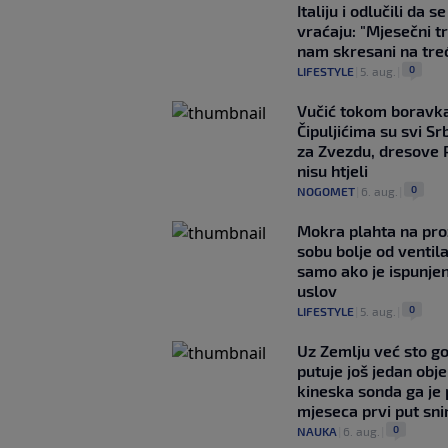
Italiju i odlučili da s
vraćaju: "Mjesečni t
nam skresani na tre
0
LIFESTYLE
|
5. aug.
|
Vučić tokom boravka
Čipuljićima su svi Srb
za Zvezdu, dresove 
nisu htjeli
0
NOGOMET
|
6. aug.
|
Mokra plahta na pro
sobu bolje od ventila
samo ako je ispunje
uslov
0
LIFESTYLE
|
5. aug.
|
Uz Zemlju već sto g
putuje još jedan obje
kineska sonda ga je
mjeseca prvi put snim
0
NAUKA
|
6. aug.
|