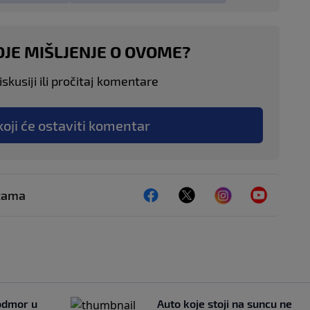
OJE MIŠLJENJE O OVOME?
skusiji ili pročitaj komentare
koji će ostaviti komentar
ežama
 odmor u
Auto koje stoji na suncu ne