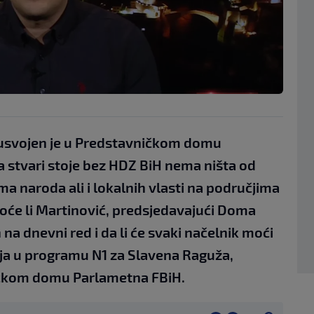
i usvojen je u Predstavničkom domu
a stvari stoje bez HDZ BiH nema ništa od
 naroda ali i lokalnih vlasti na područjima
 Hoće li Martinović, predsjedavajući Doma
na dnevni red i da li će svaki načelnik moći
anja u programu N1 za Slavena Raguža,
čkom domu Parlametna FBiH.