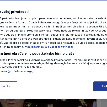
: Vidim problem u
KOLUMNE
 vašoj privatnosti
3
partneri pohranjujemo i pristupamo osobnim podacima, kao što su pretraga web stran
PODCAST
ori, na vašem računaru . Odabir Prihvatam omogućava praćenje tehnologije kako bi se 
je prikazanim svrhama na osnovu kojih mi i naši partneri obrađujemo podatke Ukoliko
0
DAN UŽIVO
komentara
|
|
 neki od sadržaja i reklama koje vidite možda neće biti relevantni za vas. Ovaj odab
N1 SPECIJAL
no odabrati i pritom promijeniti trenutni odabir ili pristanak tako što ćete kliknuti na U
tavkama link na dnu ove web stranice [ili plutajuću ikonu u donjem lijevom dijelu we
FENOMENI
vo]. Vaš odabir će se mijenjati u okviru našeg Wеб локација. Za više detalja, pogledaj
Više
s ličnim podacima.
Više informacija o vašoj privatnosti
NEISTRAŽENO
 partneri obrađujemo podatke kako bismo pružali:
datke o tačnoj geolokaciji. Aktivno skenirajte karakteristike uređaja radi identifikacije.
VIRALNO
ili pristupanje podacima na uređaju. Prilagođeno oglašavanje i sadržaj, mjerenje ogl
traživanje publike i razvoj usluga.
tnera (pružalaca usluga)
FOTO
PROMO
ži svrhe
Pri
VIDEO