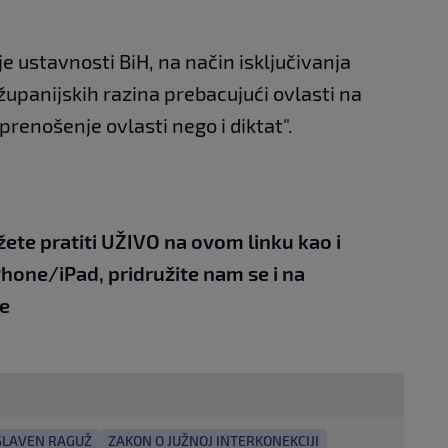
e ustavnosti BiH, na način isključivanja
županijskih razina prebacujući ovlasti na
prenošenje ovlasti nego i diktat".
žete pratiti UŽIVO na
ovom linku
kao i
Phone/iPad,
pridružite nam se i na
e
SLAVEN RAGUŽ
ZAKON O JUŽNOJ INTERKONEKCIJI