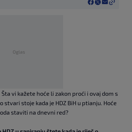
Oglas
ta vi kažete hoće li zakon proći i ovaj dom s
stvari stoje kada je HDZ BiH u ptianju. Hoće
oda staviti na dnevni red?
DZ u saniranju štete kada je riječ o