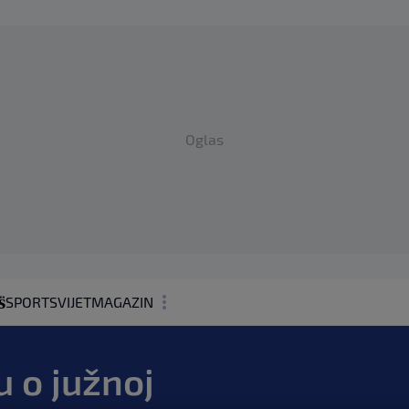
Oglas
SPORT
SVIJET
MAGAZIN
ZDRAVLJE
 o južnoj
SHOWBIZ