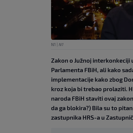
N1
|
N1
Zakon o Južnoj interkonkecij
Parlamenta FBiH, ali kako sad
implementacije kako zbog Doma
kroz koja bi trebao prolaziti.
naroda FBiH staviti ovaj zakon 
da ga blokira?) Bila su to pit
zastupnika HRS-a u Zastupni