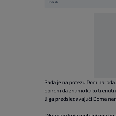
Podijeli
Sada je na potezu Dom naroda. Š
obirom da znamo kako trenutno 
li ga predsjedavajući Doma nar
"
Ne znam koje mehanizme ima H