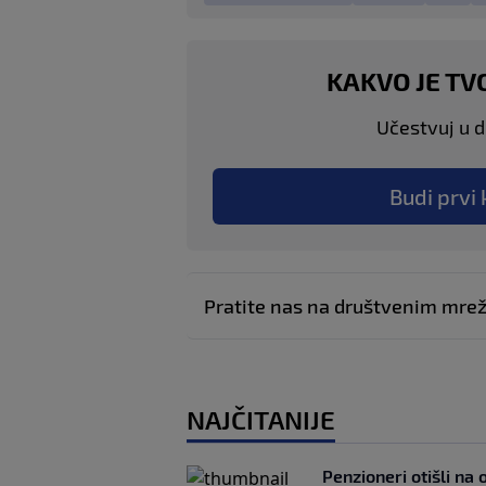
KAKVO JE TV
Učestvuj u di
Budi prvi 
Pratite nas na društvenim mr
NAJČITANIJE
Penzioneri otišli na