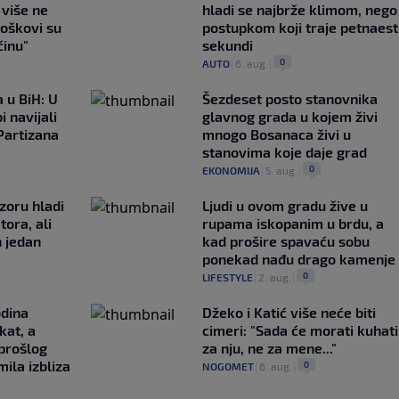
e više ne
hladi se najbrže klimom, nego
roškovi su
postupkom koji traje petnaest
ćinu"
sekundi
0
AUTO
|
6. aug.
|
 u BiH: U
Šezdeset posto stanovnika
i navijali
glavnog grada u kojem živi
Partizana
mnogo Bosanaca živi u
stanovima koje daje grad
0
EKONOMIJA
|
5. aug.
|
zoru hladi
Ljudi u ovom gradu žive u
tora, ali
rupama iskopanim u brdu, a
n jedan
kad prošire spavaću sobu
ponekad nađu drago kamenje
0
LIFESTYLE
|
2. aug.
|
odina
Džeko i Katić više neće biti
kat, a
cimeri: "Sada će morati kuhati
 prošlog
za nju, ne za mene..."
ila izbliza
0
NOGOMET
|
6. aug.
|