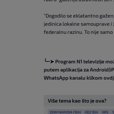
"Dogodilo se eklatantno gaženj
jedinica lokalne samouprave i 
federalnu razinu. To nije samo 
╰┈➤
Program N1 televizije mo
putem aplikacija za
An
droid
|
i
WhatsApp kanalu klikom
ovdj
Više tema kao što je ova?
DOM NARODA FBIH
HDZ BIH
HRS