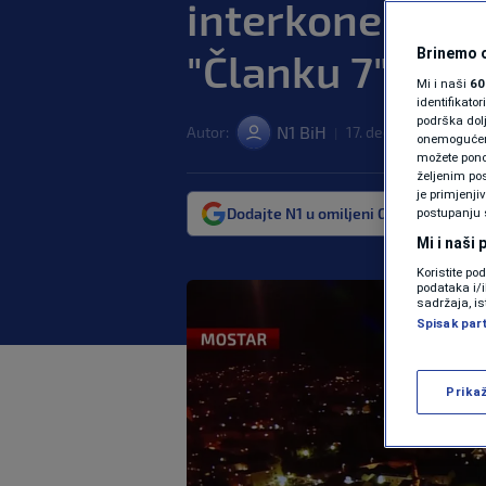
interkonekciji
"Članku 7"
Brinemo o
Mi i naši
60
identifikat
podrška dol
N1 BiH
Autor:
17. dec. 2024. 20:03
|
onemogućeno,
možete ponov
željenim pos
je primjenji
Dodajte N1 u omiljeni Google izvor
postupanju 
Mi i naši
Koristite po
podataka i/
sadržaja, is
Spisak par
Prika