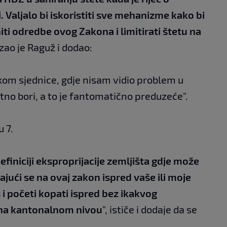
. Valjalo bi iskoristiti sve mehanizme kako bi
iti odredbe ovog Zakona i limitirati štetu na
azao je Raguž i dodao:
kom sjednice, gdje nisam vidio problem u
o bori, a to je fantomatično preduzeće".
 7.
finiciji eksproprijacije zemljišta gdje može
ajući se na ovaj zakon ispred vaše ili moje
s i početi kopati ispred bez ikakvog
 na kantonalnom nivou
", ističe i dodaje da se
.