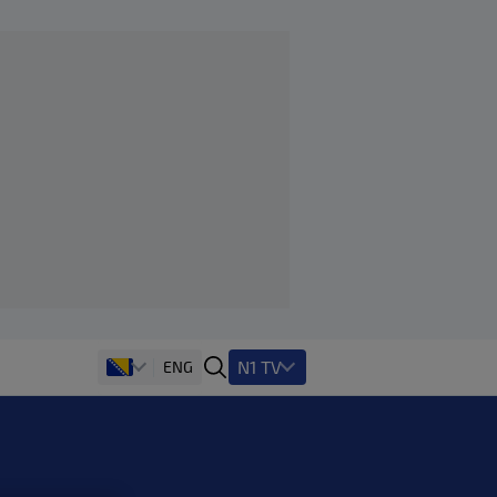
N1 TV
ENG