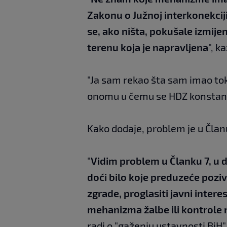
Zakonu o Južnoj interkonekciji
se, ako ništa, pokušale izmijen
terenu koja je napravljena
", k
"Ja sam rekao šta sam imao to
onomu u čemu se HDZ konstantn
Kako dodaje, problem je u Članu
"
Vidim problem u Članku 7, u de
doći bilo koje preduzeće poziv
zgrade, proglasiti javni intere
mehanizma žalbe ili kontrole
radi o "gaženju ustavnosti BiH"