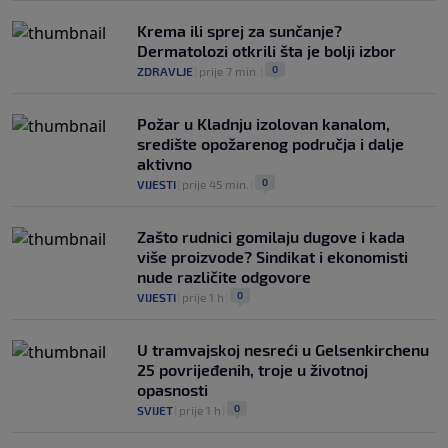
Krema ili sprej za sunčanje?
Dermatolozi otkrili šta je bolji izbor
0
ZDRAVLJE
|
prije 7 min.
|
Požar u Kladnju izolovan kanalom,
središte opožarenog područja i dalje
aktivno
0
VIJESTI
|
prije 45 min.
|
Zašto rudnici gomilaju dugove i kada
više proizvode? Sindikat i ekonomisti
nude različite odgovore
0
VIJESTI
|
prije 1 h
|
U tramvajskoj nesreći u Gelsenkirchenu
25 povrijeđenih, troje u životnoj
opasnosti
0
SVIJET
|
prije 1 h
|