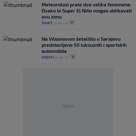
Meteorolozi prate dva velika fenomena:
Ovako bi Super El Niño mogao oblikovati
ovu zimu
0
SVIJET
|
prije 1 h
|
Na Vilsonovom šetalištu u Sarajevu
predstavljeno 50 luksuznih i sportskih
automobila
0
VIJESTI
|
prije 1 h
|
Oglas