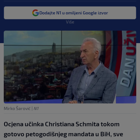
Dodajte N1 u omiljeni Google izvor
Više
Mirko Šarović
|
N1
Ocjena učinka Christiana Schmita tokom
gotovo petogodišnjeg mandata u BiH, sve