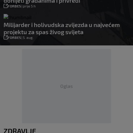
donijeti građanima i privredi
FORBES
|
prije 5 h
Milijarder i holivudska zvijezda u najvećem
projektu za spas živog svijeta
FORBES
|
5. aug.
Oglas
ZDRAVLJE