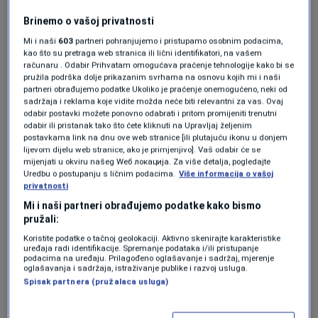
Oglas
Brinemo o vašoj privatnosti
Mi i naši
603
partneri pohranjujemo i pristupamo osobnim podacima,
kao što su pretraga web stranica ili lični identifikatori, na vašem
računaru . Odabir Prihvatam omogućava praćenje tehnologije kako bi se
pružila podrška dolje prikazanim svrhama na osnovu kojih mi i naši
partneri obrađujemo podatke Ukoliko je praćenje onemogućeno, neki od
sadržaja i reklama koje vidite možda neće biti relevantni za vas. Ovaj
odabir postavki možete ponovno odabrati i pritom promijeniti trenutni
odabir ili pristanak tako što ćete kliknuti na Upravljaj željenim
postavkama link na dnu ove web stranice [ili plutajuću ikonu u donjem
lijevom dijelu web stranice, ako je primjenjivo]. Vaš odabir će se
mijenjati u okviru našeg Wеб локација. Za više detalja, pogledajte
Uredbu o postupanju s ličnim podacima.
Više informacija o vašoj
privatnosti
Mi i naši partneri obrađujemo podatke kako bismo
pružali:
Više tema kao što je ova?
Koristite podatke o tačnoj geolokaciji. Aktivno skenirajte karakteristike
uređaja radi identifikacije. Spremanje podataka i/ili pristupanje
podacima na uređaju. Prilagođeno oglašavanje i sadržaj, mjerenje
MIRKO ŠAROVIĆ
MILORAD DODIK
SDS
SNSD
VIDEO
oglašavanja i sadržaja, istraživanje publike i razvoj usluga.
Spisak partnera (pružalaca usluga)