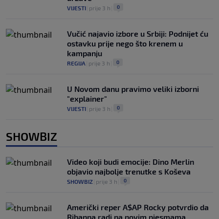
0
VIJESTI
|
prije 3 h
|
Vučić najavio izbore u Srbiji: Podnijet ću
ostavku prije nego što krenem u
kampanju
0
REGIJA
|
prije 3 h
|
U Novom danu pravimo veliki izborni
"explainer"
0
VIJESTI
|
prije 3 h
|
SHOWBIZ
Video koji budi emocije: Dino Merlin
objavio najbolje trenutke s Koševa
0
SHOWBIZ
|
prije 3 h
|
Američki reper A$AP Rocky potvrdio da
Rihanna radi na novim pjesmama