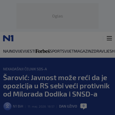
Oglas
NAJNOVIJE
VIJESTI
SPORT
SVIJET
MAGAZIN
ZDRAVLJE
SH
NEKADAŠNJI ČELNIK SDS-A
Šarović: Javnost može reći da je
opozicija u RS sebi veći protivnik
od Milorada Dodika i SNSD-a
0
N1 BiH
DAN UŽIVO
|
11. maj. 2026. 18:57
|
|