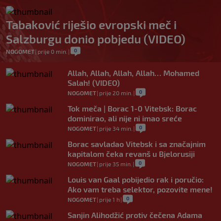
Tabaković riješio evropski meč i
Salzburgu donio pobjedu (VIDEO)
0
NOGOMET
|
prije 0 min.
|
Allah, Allah, Allah, Allah… Mohamed
Salah! (VIDEO)
0
NOGOMET
|
prije 20 min.
|
Tok meča | Borac 1-0 Vitebsk: Borac
dominirao, ali nije ni imao sreće
0
NOGOMET
|
prije 34 min.
|
Borac savladao Vitebsk i sa značajnim
kapitalom čeka revanš u Bjelorusiji
0
NOGOMET
|
prije 35 min.
|
Louis van Gaal pobijedio rak i poručio:
Ako vam treba selektor, pozovite mene!
0
NOGOMET
|
prije 1 h
|
Sanjin Alihodžić protiv čečena Adama