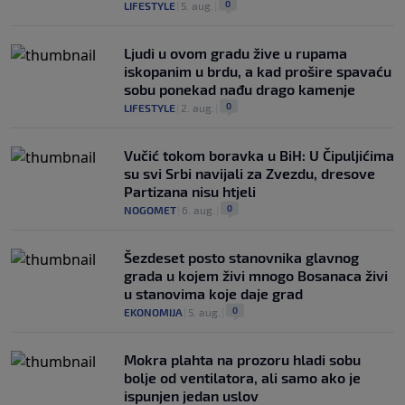
0
LIFESTYLE
|
5. aug.
|
Ljudi u ovom gradu žive u rupama
iskopanim u brdu, a kad prošire spavaću
sobu ponekad nađu drago kamenje
0
LIFESTYLE
|
2. aug.
|
Vučić tokom boravka u BiH: U Čipuljićima
su svi Srbi navijali za Zvezdu, dresove
Partizana nisu htjeli
0
NOGOMET
|
6. aug.
|
Šezdeset posto stanovnika glavnog
grada u kojem živi mnogo Bosanaca živi
u stanovima koje daje grad
0
EKONOMIJA
|
5. aug.
|
Mokra plahta na prozoru hladi sobu
bolje od ventilatora, ali samo ako je
ispunjen jedan uslov