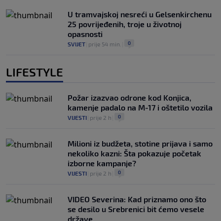
U tramvajskoj nesreći u Gelsenkirchenu
25 povrijeđenih, troje u životnoj
opasnosti
0
SVIJET
|
prije 54 min.
|
LIFESTYLE
Požar izazvao odrone kod Konjica,
kamenje padalo na M-17 i oštetilo vozila
0
VIJESTI
|
prije 2 h
|
Milioni iz budžeta, stotine prijava i samo
nekoliko kazni: Šta pokazuje početak
izborne kampanje?
0
VIJESTI
|
prije 2 h
|
VIDEO Severina: Kad priznamo ono što
se desilo u Srebrenici bit ćemo vesele
države