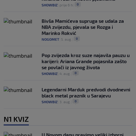
0
SHOWBIZ
|
prije 6 h
|
Bivša Mamićeva supruga se udala za
NBA zvijezdu, pjevala se Rozga i
Marinko Rokvić
0
NOGOMET
|
5. aug.
|
Pop zvijezda kroz suze najavila pauzu u
karijeri: Ariana Grande pojasnila zašto
se povlači iz javnog života
0
SHOWBIZ
|
4. aug.
|
Legendarni Marduk predvodi dvodnevni
black metal praznik u Sarajevu
0
SHOWBIZ
|
3. aug.
|
N1 KVIZ
U Novom danu pravimo veliki izborni