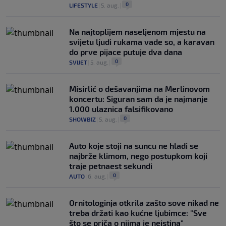
0
LIFESTYLE
|
5. aug.
|
Na najtoplijem naseljenom mjestu na
svijetu ljudi rukama vade so, a karavan
do prve pijace putuje dva dana
0
SVIJET
|
5. aug.
|
Misirlić o dešavanjima na Merlinovom
koncertu: Siguran sam da je najmanje
1.000 ulaznica falsifikovano
0
SHOWBIZ
|
5. aug.
|
Auto koje stoji na suncu ne hladi se
najbrže klimom, nego postupkom koji
traje petnaest sekundi
0
AUTO
|
6. aug.
|
Ornitologinja otkrila zašto sove nikad ne
treba držati kao kućne ljubimce: "Sve
što se priča o njima je neistina"