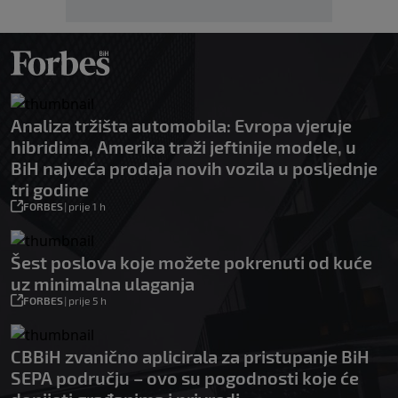
Analiza tržišta automobila: Evropa vjeruje
hibridima, Amerika traži jeftinije modele, u
BiH najveća prodaja novih vozila u posljednje
tri godine
FORBES
|
prije 1 h
Šest poslova koje možete pokrenuti od kuće
uz minimalna ulaganja
FORBES
|
prije 5 h
CBBiH zvanično aplicirala za pristupanje BiH
SEPA području – ovo su pogodnosti koje će