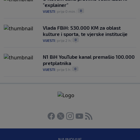
"explainer"
0
VIJESTI
|
prije 0 min.
|
Vlada FBiH: 530.000 KM za oblast
kulture i sporta, te vjerske institucije
0
VIJESTI
|
prije 2 h
|
N1 BiH YouTube kanal premašio 100.000
pretplatnika
0
VIJESTI
|
prije 5 h
|
NAJNOVIJE