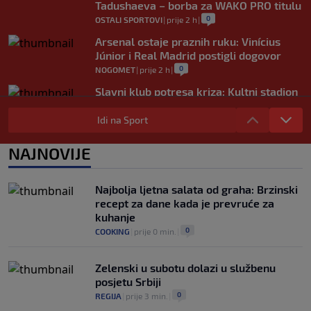
Tadushaeva – borba za WAKO PRO titulu
0
OSTALI SPORTOVI
|
prije 2 h
|
Arsenal ostaje praznih ruku: Vinícius
Júnior i Real Madrid postigli dogovor
0
NOGOMET
|
prije 2 h
|
Slavni klub potresa kriza: Kultni stadion
u Italiji bit će prazan na početku sezone,
navijači objavili rat upravi
Idi na Sport
0
NOGOMET
|
prije 3 h
|
NAJNOVIJE
Izvinjenje s elementima prijetnje i
„gomila slabića“ u UEFA-i
0
NOGOMET
|
prije 3 h
|
Najbolja ljetna salata od graha: Brzinski
recept za dane kada je prevruće za
kuhanje
0
COOKING
|
prije 0 min.
|
Zelenski u subotu dolazi u službenu
posjetu Srbiji
0
REGIJA
|
prije 3 min.
|