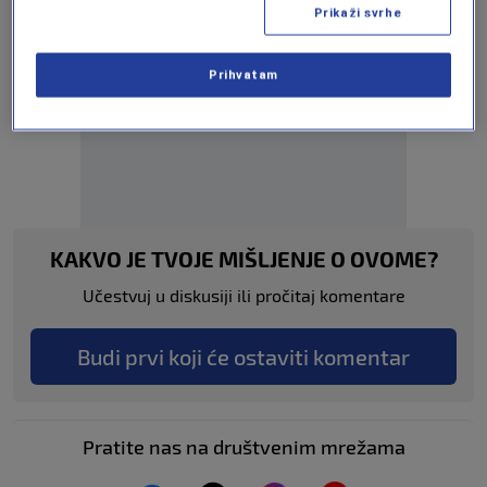
Prikaži svrhe
Prihvatam
Oglas
KAKVO JE TVOJE MIŠLJENJE O OVOME?
Učestvuj u diskusiji ili pročitaj komentare
Budi prvi koji će ostaviti komentar
Pratite nas na društvenim mrežama