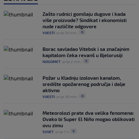
Zašto rudnici gomilaju dugove i kada
više proizvode? Sindikat i ekonomisti
nude različite odgovore
0
VIJESTI
|
prije 54 min.
|
Borac savladao Vitebsk i sa značajnim
kapitalom čeka revanš u Bjelorusiji
0
NOGOMET
|
prije 2 min.
|
Požar u Kladnju izolovan kanalom,
središte opožarenog područja i dalje
aktivno
0
VIJESTI
|
prije 38 min.
|
Meteorolozi prate dva velika fenomena:
Ovako bi Super El Niño mogao oblikovati
ovu zimu
0
SVIJET
|
prije 1 h
|