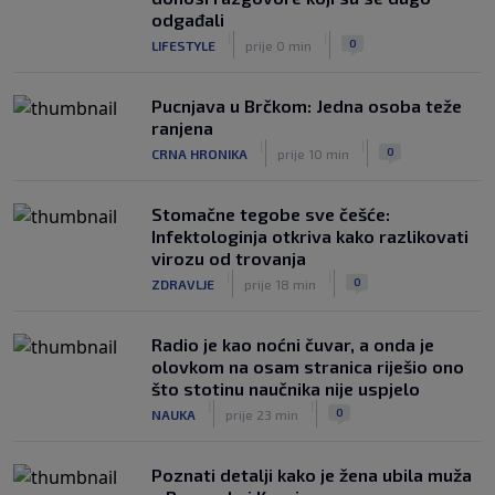
Beşiktaş mu nudi 10 miliona eura po
odgađali
sezoni
|
|
|
|
0
LIFESTYLE
prije 0 min
0
NOGOMET
prije 3 h
Pucnjava u Brčkom: Jedna osoba teže
ranjena
|
|
0
CRNA HRONIKA
prije 10 min
Stomačne tegobe sve češće:
Infektologinja otkriva kako razlikovati
virozu od trovanja
|
|
0
ZDRAVLJE
prije 18 min
Radio je kao noćni čuvar, a onda je
olovkom na osam stranica riješio ono
što stotinu naučnika nije uspjelo
|
|
0
NAUKA
prije 23 min
Poznati detalji kako je žena ubila muža