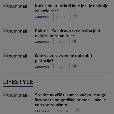
Nutricionisti otkrili koje je ulje najbolje
za vaše srce
|
|
0
ZDRAVLJE
8. aug.
Doktori: Za zdravo srce treba jesti
dvije supernamirnice
|
|
0
ZDRAVLJE
7. aug.
Koje su zdravstvene dobrobiti
pistacija?
|
|
0
ZDRAVLJE
7. aug.
LIFESTYLE
Stavite novčić u zamrzivač prije nego
što odete na godišnji odmor – jako je
korisno to učiniti
|
|
0
LIFESTYLE
prije 2 h