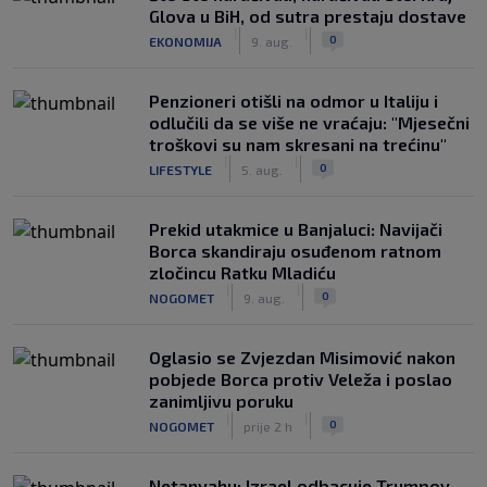
Glova u BiH, od sutra prestaju dostave
|
|
0
EKONOMIJA
9. aug.
Penzioneri otišli na odmor u Italiju i
odlučili da se više ne vraćaju: "Mjesečni
troškovi su nam skresani na trećinu"
|
|
0
LIFESTYLE
5. aug.
Prekid utakmice u Banjaluci: Navijači
Borca skandiraju osuđenom ratnom
zločincu Ratku Mladiću
|
|
0
NOGOMET
9. aug.
Oglasio se Zvjezdan Misimović nakon
pobjede Borca protiv Veleža i poslao
zanimljivu poruku
|
|
0
NOGOMET
prije 2 h
Netanyahu: Izrael odbacuje Trumpov