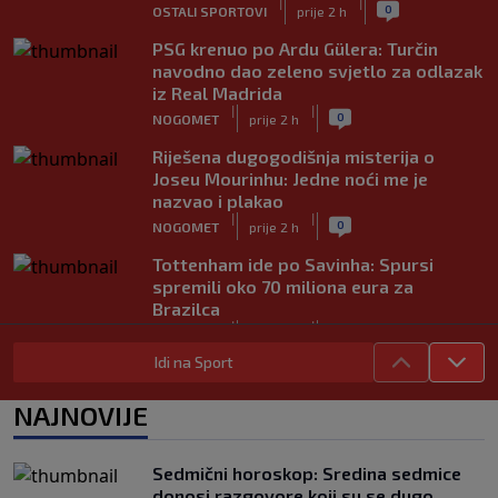
|
|
0
OSTALI SPORTOVI
prije 2 h
PSG krenuo po Ardu Gülera: Turčin
navodno dao zeleno svjetlo za odlazak
iz Real Madrida
|
|
0
NOGOMET
prije 2 h
Riješena dugogodišnja misterija o
Joseu Mourinhu: Jedne noći me je
nazvao i plakao
|
|
0
NOGOMET
prije 2 h
Tottenham ide po Savinha: Spursi
spremili oko 70 miliona eura za
Brazilca
|
|
0
NOGOMET
prije 2 h
Idi na Sport
Iraola zabrinut nakon novog poraza
Liverpoola: "Ne možemo održati nivo
NAJNOVIJE
koji želimo"
|
|
0
NOGOMET
prije 2 h
Sedmični horoskop: Sredina sedmice
Vlahović pred velikom odlukom:
donosi razgovore koji su se dugo