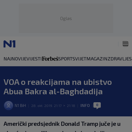
Oglas
NAJNOVIJE
VIJESTI
SPORT
SVIJET
MAGAZIN
ZDRAVLJE
VOA o reakcijama na ubistvo
Abua Bakra al-Baghdadija
0
N1 BiH
INFO
|
28. okt. 2019. 21:17
>
21:18
|
|
Američki predsjednik Donald Tramp juče je u