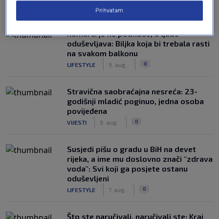
NAJČITANIJE
Prihvatam
Komarci je ne podnose, a ljude
oduševljava: Biljka koja bi trebala rasti
na svakom balkonu
|
|
0
LIFESTYLE
9. aug.
Stravična saobraćajna nesreća: 23-
godišnji mladić poginuo, jedna osoba
povijeđena
|
|
0
VIJESTI
9. aug.
Susjedi pišu o gradu u BiH na devet
rijeka, a ime mu doslovno znači "zdrava
voda": Svi koji ga posjete ostanu
oduševljeni
|
|
0
LIFESTYLE
7. aug.
Što ste naručivali, naručivali ste: Kraj