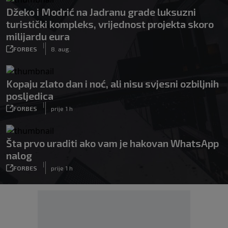
Džeko i Modrić na Jadranu grade luksuzni
turistički kompleks, vrijednost projekta skoro
milijardu eura
|
FORBES
8. aug.
Kopaju zlato dan i noć, ali nisu svjesni ozbiljnih
posljedica
|
FORBES
prije 1 h
Šta prvo uraditi ako vam je hakovan WhatsApp
nalog
|
FORBES
prije 1 h