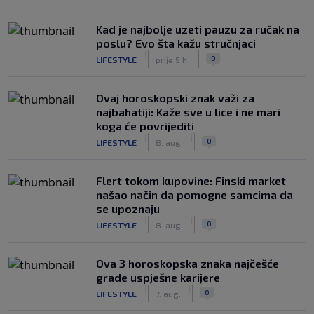
Kad je najbolje uzeti pauzu za ručak na
poslu? Evo šta kažu stručnjaci
|
|
0
LIFESTYLE
prije 9 h
Ovaj horoskopski znak važi za
najbahatiji: Kaže sve u lice i ne mari
koga će povrijediti
|
|
0
LIFESTYLE
8. aug.
Flert tokom kupovine: Finski market
našao način da pomogne samcima da
se upoznaju
|
|
0
LIFESTYLE
8. aug.
Ova 3 horoskopska znaka najčešće
grade uspješne karijere
|
|
0
LIFESTYLE
7. aug.