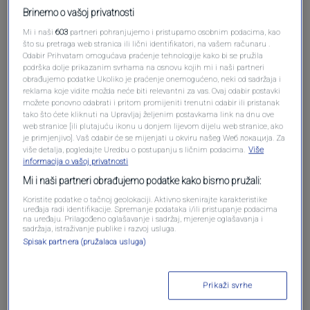
Brinemo o vašoj privatnosti
Mi i naši
603
partneri pohranjujemo i pristupamo osobnim podacima, kao
Oglas
što su pretraga web stranica ili lični identifikatori, na vašem računaru .
Odabir Prihvatam omogućava praćenje tehnologije kako bi se pružila
podrška dolje prikazanim svrhama na osnovu kojih mi i naši partneri
obrađujemo podatke Ukoliko je praćenje onemogućeno, neki od sadržaja i
reklama koje vidite možda neće biti relevantni za vas. Ovaj odabir postavki
možete ponovno odabrati i pritom promijeniti trenutni odabir ili pristanak
tako što ćete kliknuti na Upravljaj željenim postavkama link na dnu ove
web stranice [ili plutajuću ikonu u donjem lijevom dijelu web stranice, ako
je primjenjivo]. Vaš odabir će se mijenjati u okviru našeg Wеб локација. Za
više detalja, pogledajte Uredbu o postupanju s ličnim podacima.
Više
informacija o vašoj privatnosti
Mi i naši partneri obrađujemo podatke kako bismo pružali:
Koristite podatke o tačnoj geolokaciji. Aktivno skenirajte karakteristike
uređaja radi identifikacije. Spremanje podataka i/ili pristupanje podacima
Oglas
na uređaju. Prilagođeno oglašavanje i sadržaj, mjerenje oglašavanja i
sadržaja, istraživanje publike i razvoj usluga.
Spisak partnera (pružalaca usluga)
Prikaži svrhe