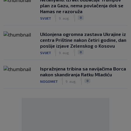
plan za Gazu, nema povlačenja dok se
Hamas ne razoruža
|
|
0
SVIJET
9. aug.
Uklonjena ogromna zastava Ukrajine iz
centra Prištine nakon četiri godine, dan
poslije izjave Zelenskog o Kosovu
|
|
0
SVIJET
9. aug.
Ispražnjena tribina sa navijačima Borca
nakon skandiranja Ratku Mladiću
|
|
0
NOGOMET
9. aug.