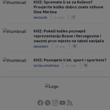
KVIZ: Spremate li se za Koševo?
Provjerite koliko dobro znate stihove
Dine Merlina
|
|
1
MAGAZIN
31. mar.
KVIZ: Pokaži koliko poznaješ
reprezentaciju Bosne i Hercegovine i
zauzmi prvo mjesto na tabeli navijača
|
|
0
NOGOMET
31. mar.
KVIZ: Poznajete li bh. sport i sportiste?
|
|
0
OSTALI SPORTOVI
23. mar.