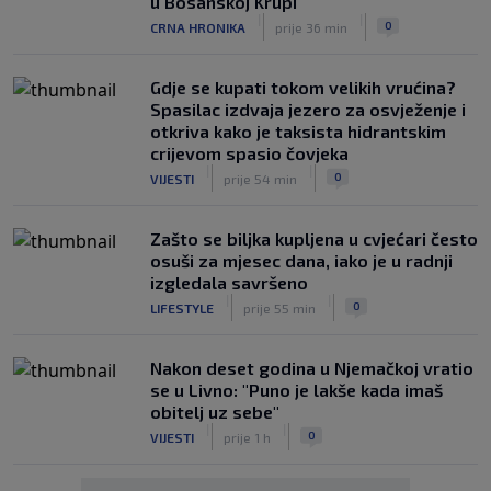
u Bosanskoj Krupi
|
|
0
CRNA HRONIKA
prije 36 min
Gdje se kupati tokom velikih vrućina?
Spasilac izdvaja jezero za osvježenje i
otkriva kako je taksista hidrantskim
crijevom spasio čovjeka
|
|
0
VIJESTI
prije 54 min
Zašto se biljka kupljena u cvjećari često
osuši za mjesec dana, iako je u radnji
izgledala savršeno
|
|
0
LIFESTYLE
prije 55 min
Nakon deset godina u Njemačkoj vratio
se u Livno: "Puno je lakše kada imaš
obitelj uz sebe"
|
|
0
VIJESTI
prije 1 h