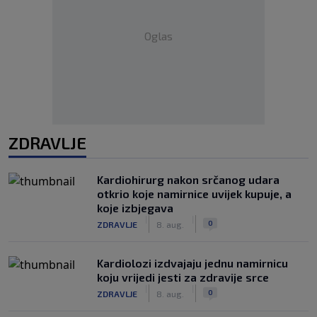
Oglas
ZDRAVLJE
Kardiohirurg nakon srčanog udara
otkrio koje namirnice uvijek kupuje, a
koje izbjegava
|
|
0
ZDRAVLJE
8. aug.
Kardiolozi izdvajaju jednu namirnicu
koju vrijedi jesti za zdravije srce
|
|
0
ZDRAVLJE
8. aug.