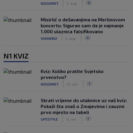
|
|
0
NOGOMET
5. aug.
Misirlić o dešavanjima na Merlinovom
koncertu: Siguran sam da je najmanje
1.000 ulaznica falsifikovano
|
|
0
SHOWBIZ
5. aug.
N1 KVIZ
Kviz: Koliko pratite Svjetsko
prvenstvo?
|
|
1
NOGOMET
22. jun.
Skrati vrijeme do utakmice uz naš kviz:
Pokaži šta znaš o Zmajevima i zauzmi
prvo mjesto na tabeli
|
|
1
LIFESTYLE
12. jun.