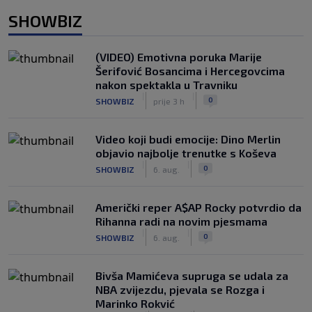
SHOWBIZ
(VIDEO) Emotivna poruka Marije
Šerifović Bosancima i Hercegovcima
nakon spektakla u Travniku
|
|
0
SHOWBIZ
prije 3 h
Video koji budi emocije: Dino Merlin
objavio najbolje trenutke s Koševa
|
|
0
SHOWBIZ
6. aug.
Američki reper A$AP Rocky potvrdio da
Rihanna radi na novim pjesmama
|
|
0
SHOWBIZ
6. aug.
Bivša Mamićeva supruga se udala za
NBA zvijezdu, pjevala se Rozga i
Marinko Rokvić