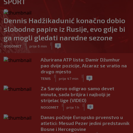
SPORT
Dennis Hadžikadunić konačno dobio
slobodne papire iz Rusije, evo gdje bi
ga mogli gledati naredne sezone
|
|
0
NOGOMET
prije 6 min
Ažurirana ATP lista: Damir Džumhur
pao dvije pozicije, Alcaraz se vratio na
drugo mjesto
|
|
0
TENIS
prije 47 min
Za Sarajevo odigrao samo devet
minuta, sada briljira i najbolji je
strijelac lige (VIDEO)
|
|
0
NOGOMET
prije 1 h
Danas počinje Evropsko prvenstvo u
atletici: Mesud Pezer jedini predstavnik
Bosne i Hercegovine