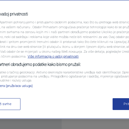
N1 SPECIJAL
 EU
FENOMENI
vašoj privatnosti
omentara
3
partneri pohranjujemo i pristupamo osobnim podacima, kao što su pretraga web stranica 
NEISTRAŽENO
ri, na vašem računaru . Odabir Prihvatam omogućava praćenje tehnologije kako bi se pruž
anim svrhama na osnovu kojih mi i naši partneri obrađujemo podatke Ukoliko je praćenj
 neki od sadržaja i reklama koje vidite možda neće biti relevantni za vas. Ovaj odabir p
VIRALNO
ati i pritom promijeniti trenutni odabir ili pristanak tako što ćete kliknuti na Upravljaj 
U Gordana Sondlanda u Washingtonu je sinoć doš
ink na dnu ove web stranice [ili plutajuću ikonu u donjem lijevom dijelu web stranice, a
FOTO
. Vaš odabir će se mijenjati u okviru našeg Wеб локација. Za više detalja, pogledajte Ure
i za N1 govorila je Amra Alirejsović, novinarka VO
s ličnim podacima.
Više informacija o vašoj privatnosti
PROMO
partneri obrađujemo podatke kako bismo pružali:
atke o tačnoj geolokaciji. Aktivno skenirajte karakteristike uređaja radi identifikacije. Sp
VIDEO
li pristupanje podacima na uređaju. Prilagođeno oglašavanje i sadržaj, mjerenje oglašavanj
publike i razvoj usluga.
era (pružalaca usluga)
ži svrhe
Pr
Oglas