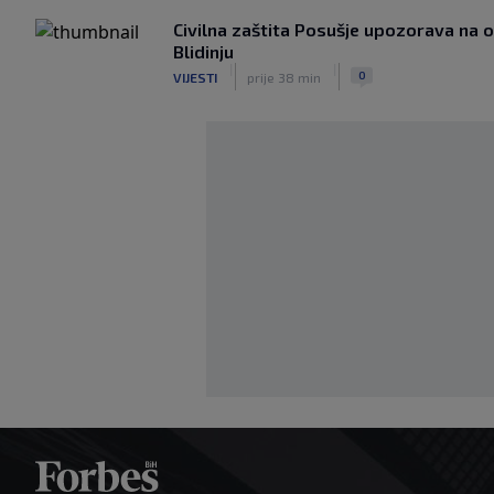
Civilna zaštita Posušje upozorava na
Blidinju
|
|
0
VIJESTI
prije 38 min