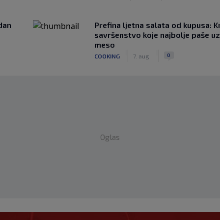
edan
Prefina ljetna salata od kupusa: 
savršenstvo koje najbolje paše u
meso
|
|
0
COOKING
7. aug.
Oglas