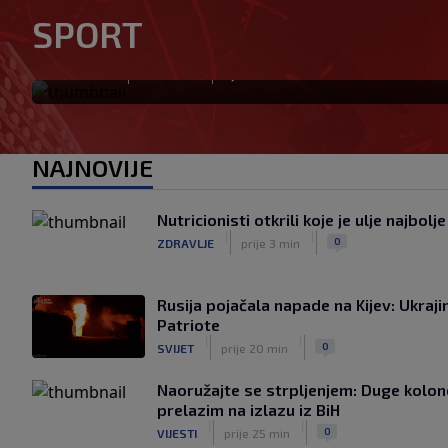
Barcelona poslala prvu ponu
SPORT
Manchester City traži znatno
|
|
0
NOGOMET
prije 1 min
NAJNOVIJE
Nutricionisti otkrili koje je ulje najbolj
|
|
0
ZDRAVLJE
prije 3 min
Rusija pojačala napade na Kijev: Ukraji
Patriote
|
|
0
SVIJET
prije 20 min
Naoružajte se strpljenjem: Duge kolon
prelazim na izlazu iz BiH
|
|
0
VIJESTI
prije 25 min