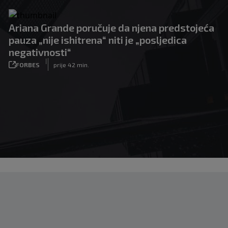
Ariana Grande poručuje da njena predstojeća
pauza „nije ishitrena“ niti je „posljedica
negativnosti“
|
FORBES
prije 42 min.