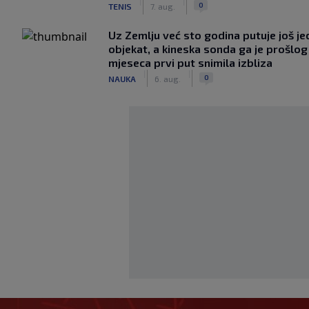
|
|
0
TENIS
7. aug.
Uz Zemlju već sto godina putuje još j
objekat, a kineska sonda ga je prošlog
mjeseca prvi put snimila izbliza
|
|
0
NAUKA
6. aug.