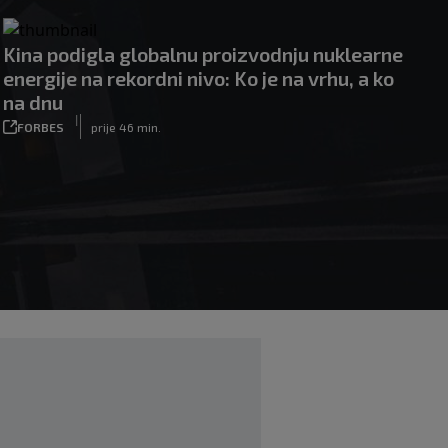
Kina podigla globalnu proizvodnju nuklearne
energije na rekordni nivo: Ko je na vrhu, a ko
na dnu
|
FORBES
prije 46 min.