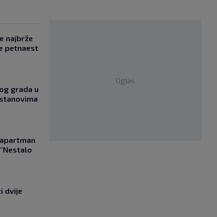
se najbrže
e petnaest
Oglas
og grada u
 stanovima
a apartman
 "Nestalo
i dvije