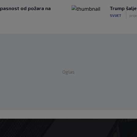
 opasnost od požara na
Trump šalje
|
SVIJET
prij
Oglas