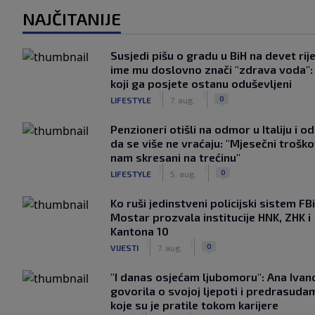
NAJČITANIJE
Susjedi pišu o gradu u BiH na devet rije
ime mu doslovno znači "zdrava voda":
koji ga posjete ostanu oduševljeni
|
|
0
LIFESTYLE
7. aug.
Penzioneri otišli na odmor u Italiju i odl
da se više ne vraćaju: "Mjesečni troško
nam skresani na trećinu"
|
|
0
LIFESTYLE
5. aug.
Ko ruši jedinstveni policijski sistem F
Mostar prozvala institucije HNK, ZHK i
Kantona 10
|
|
0
VIJESTI
7. aug.
"I danas osjećam ljubomoru": Ana Ivan
govorila o svojoj ljepoti i predrasuda
koje su je pratile tokom karijere