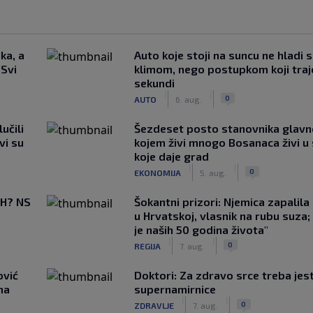
ka, a
Auto koje stoji na suncu ne hladi 
 Svi
klimom, nego postupkom koji traj
sekundi
|
|
0
AUTO
6. aug.
učili
Šezdeset posto stanovnika glavn
vi su
kojem živi mnogo Bosanaca živi u
koje daje grad
|
|
0
EKONOMIJA
5. aug.
BiH? NS
Šokantni prizori: Njemica zapalil
u Hrvatskoj, vlasnik na rubu suza;
je naših 50 godina života"
|
|
0
REGIJA
7. aug.
ović
Doktori: Za zdravo srce treba jest
ma
supernamirnice
|
|
0
ZDRAVLJE
7. aug.