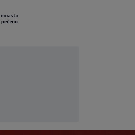
Kremasto
z pečeno