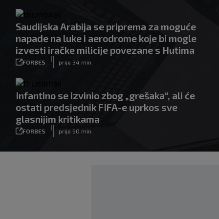
Saudijska Arabija se priprema za moguće
napade na luke i aerodrome koje bi mogle
izvesti iračke milicije povezane s Hutima
|
FORBES
prije 34 min.
Infantino se izvinio zbog „grešaka“, ali će
ostati predsjednik FIFA-e uprkos sve
glasnijim kritikama
|
FORBES
prije 50 min.