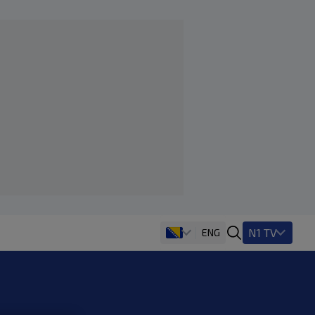
N1 TV
ENG