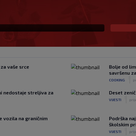
du za Rodrija,
 više
e za vaše srce
Bolje od li
savršenu za 
|
COOKING
p
ni nedostaje streljiva za
Deset zenič
|
VIJESTI
prij
e vozila na graničnim
Podrška naj
školskim p
|
VIJESTI
prij