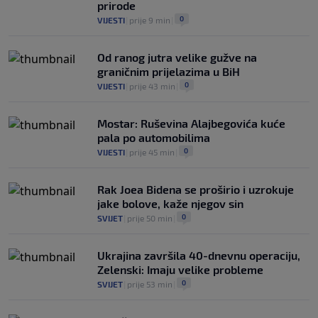
prirode
0
VIJESTI
|
prije 9 min
|
Od ranog jutra velike gužve na
graničnim prijelazima u BiH
0
VIJESTI
|
prije 43 min
|
Mostar: Ruševina Alajbegovića kuće
pala po automobilima
0
VIJESTI
|
prije 45 min
|
Rak Joea Bidena se proširio i uzrokuje
jake bolove, kaže njegov sin
0
SVIJET
|
prije 50 min
|
Ukrajina završila 40-dnevnu operaciju,
Zelenski: Imaju velike probleme
0
SVIJET
|
prije 53 min
|