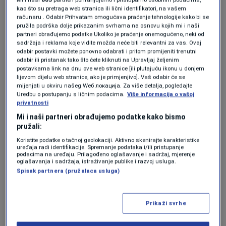
kao što su pretraga web stranica ili lični identifikatori, na vašem
KVALIFIKACIJE ZA SVJETSKO PRVENSTVO 2026
REPREZENTACIJ
računaru . Odabir Prihvatam omogućava praćenje tehnologije kako bi se
pružila podrška dolje prikazanim svrhama na osnovu kojih mi i naši
partneri obrađujemo podatke Ukoliko je praćenje onemogućeno, neki od
sadržaja i reklama koje vidite možda neće biti relevantni za vas. Ovaj
odabir postavki možete ponovno odabrati i pritom promijeniti trenutni
odabir ili pristanak tako što ćete kliknuti na Upravljaj željenim
postavkama link na dnu ove web stranice [ili plutajuću ikonu u donjem
lijevom dijelu web stranice, ako je primjenjivo]. Vaš odabir će se
mijenjati u okviru našeg Wеб локација. Za više detalja, pogledajte
Uredbu o postupanju s ličnim podacima.
Više informacija o vašoj
Oglas
privatnosti
Mi i naši partneri obrađujemo podatke kako bismo
pružali:
Koristite podatke o tačnoj geolokaciji. Aktivno skenirajte karakteristike
uređaja radi identifikacije. Spremanje podataka i/ili pristupanje
podacima na uređaju. Prilagođeno oglašavanje i sadržaj, mjerenje
oglašavanja i sadržaja, istraživanje publike i razvoj usluga.
Spisak partnera (pružalaca usluga)
KAKVO JE TVOJE MIŠLJENJE O OVOME?
Učestvuj u diskusiji ili pročitaj komentare
Prikaži svrhe
Budi prvi koji će ostaviti komentar