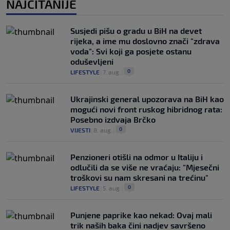
NAJČITANIJE
Susjedi pišu o gradu u BiH na devet
rijeka, a ime mu doslovno znači "zdrava
voda": Svi koji ga posjete ostanu
oduševljeni
0
LIFESTYLE
|
7. aug.
|
Ukrajinski general upozorava na BiH kao
mogući novi front ruskog hibridnog rata:
Posebno izdvaja Brčko
0
VIJESTI
|
8. aug.
|
Penzioneri otišli na odmor u Italiju i
odlučili da se više ne vraćaju: "Mjesečni
troškovi su nam skresani na trećinu"
0
LIFESTYLE
|
5. aug.
|
Punjene paprike kao nekad: Ovaj mali
trik naših baka čini nadjev savršeno