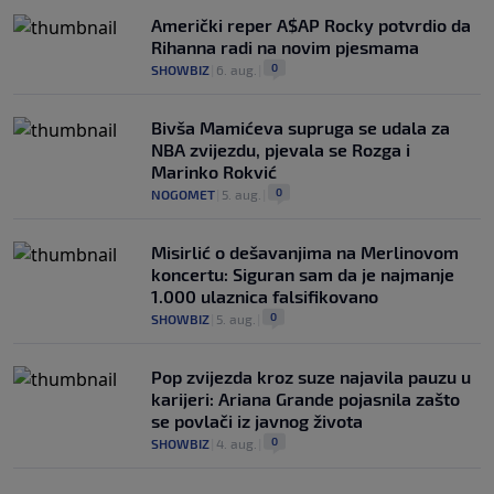
Američki reper A$AP Rocky potvrdio da
Rihanna radi na novim pjesmama
0
SHOWBIZ
|
6. aug.
|
Bivša Mamićeva supruga se udala za
NBA zvijezdu, pjevala se Rozga i
Marinko Rokvić
0
NOGOMET
|
5. aug.
|
Misirlić o dešavanjima na Merlinovom
koncertu: Siguran sam da je najmanje
1.000 ulaznica falsifikovano
0
SHOWBIZ
|
5. aug.
|
Pop zvijezda kroz suze najavila pauzu u
karijeri: Ariana Grande pojasnila zašto
se povlači iz javnog života
0
SHOWBIZ
|
4. aug.
|