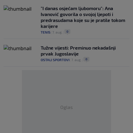
"I danas osjećam ljubomoru": Ana
Ivanović govorila o svojoj ljepoti i
predrasudama koje su je pratile tokom
karijere
0
TENIS
|
7. aug.
|
Tužne vijesti: Preminuo nekadašnji
prvak Jugoslavije
0
OSTALI SPORTOVI
|
7. aug.
|
Oglas