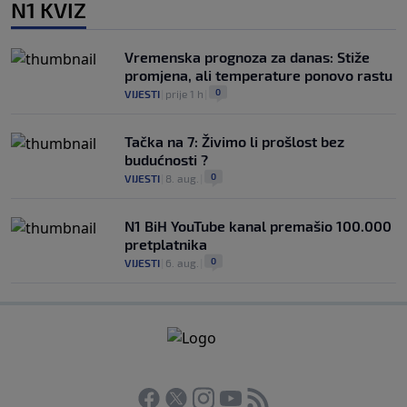
N1 KVIZ
Vremenska prognoza za danas: Stiže
promjena, ali temperature ponovo rastu
0
VIJESTI
|
prije 1 h
|
Tačka na 7: Živimo li prošlost bez
budućnosti ?
0
VIJESTI
|
8. aug.
|
N1 BiH YouTube kanal premašio 100.000
pretplatnika
0
VIJESTI
|
6. aug.
|