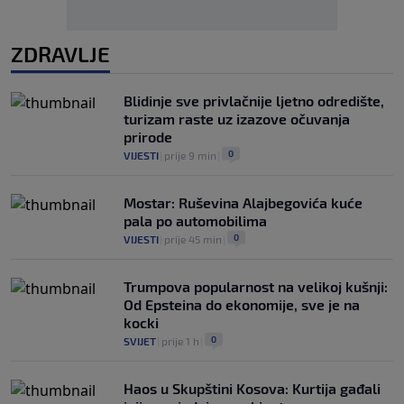
ZDRAVLJE
Blidinje sve privlačnije ljetno odredište,
turizam raste uz izazove očuvanja
prirode
0
VIJESTI
|
prije 9 min
|
Mostar: Ruševina Alajbegovića kuće
pala po automobilima
0
VIJESTI
|
prije 45 min
|
Trumpova popularnost na velikoj kušnji:
Od Epsteina do ekonomije, sve je na
kocki
0
SVIJET
|
prije 1 h
|
Haos u Skupštini Kosova: Kurtija gađali