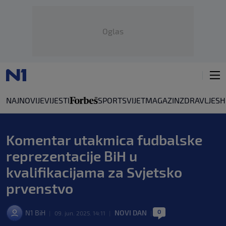
Oglas
NAJNOVIJE
VIJESTI
SPORT
SVIJET
MAGAZIN
ZDRAVLJE
SH
Komentar utakmica fudbalske
reprezentacije BiH u
kvalifikacijama za Svjetsko
prvenstvo
0
N1 BiH
NOVI DAN
|
09. jun. 2025. 14:11
|
|