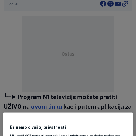
Podijeli
Oglas
╰┈➤ Program N1 televizije možete pratiti
UŽIVO na
ovom linku
kao i putem aplikacija za
Android
/
iPhone/iPad
Brinemo o vašoj privatnosti
Više tema kao što je ova?
Mi i naši
603
partneri pohranjujemo i pristupamo osobnim podacima,