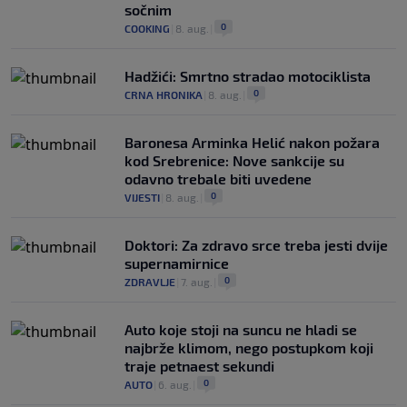
sočnim
0
COOKING
|
8. aug.
|
Hadžići: Smrtno stradao motociklista
0
CRNA HRONIKA
|
8. aug.
|
Baronesa Arminka Helić nakon požara
kod Srebrenice: Nove sankcije su
odavno trebale biti uvedene
0
VIJESTI
|
8. aug.
|
Doktori: Za zdravo srce treba jesti dvije
supernamirnice
0
ZDRAVLJE
|
7. aug.
|
Auto koje stoji na suncu ne hladi se
najbrže klimom, nego postupkom koji
traje petnaest sekundi
0
AUTO
|
6. aug.
|