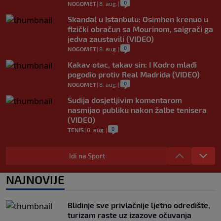
0
NOGOMET
|
8. aug.
|
Skandal u Istanbulu: Osimhen krenuo u
fizički obračun sa Mourinom, saigrači ga
jedva zaustavili (VIDEO)
0
NOGOMET
|
8. aug.
|
Kakav otac, takav sin: I Kodro mlađi
pogodio protiv Real Madrida (VIDEO)
0
NOGOMET
|
8. aug.
|
Sudija dosjetljivim komentarom
nasmijao publiku nakon žalbe tenisera
(VIDEO)
0
TENIS
|
8. aug.
|
Haos u Irskoj: Navijač utrčao na teren i
nasrnuo na gostujuće fudbalere (VIDEO)
Idi na Sport
0
NOGOMET
|
8. aug.
|
NAJNOVIJE
Rivalstvo je ostalo po strani: Real
Madrid se oglasio nakon teškog gubitka
Lionela Messija
Blidinje sve privlačnije ljetno odredište,
0
NOGOMET
|
8. aug.
|
turizam raste uz izazove očuvanja