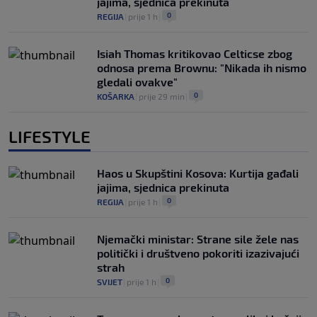
jajima, sjednica prekinuta
0
REGIJA
|
prije 1 h
|
Isiah Thomas kritikovao Celticse zbog
odnosa prema Brownu: "Nikada ih nismo
gledali ovakve"
0
KOŠARKA
|
prije 29 min
|
LIFESTYLE
Haos u Skupštini Kosova: Kurtija gađali
jajima, sjednica prekinuta
0
REGIJA
|
prije 1 h
|
Njemački ministar: Strane sile žele nas
politički i društveno pokoriti izazivajući
strah
0
SVIJET
|
prije 1 h
|