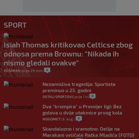
SPORT
Isiah Thomas kritikovao Celticse zbog
odnosa prema Brownu: "Nikada ih
nismo gledali ovakve"
0
KOŠARKA
|
prije 29 min
|
Nezamisliva tragedija: Sportista
preminuo u 25. godini
0
OSTALI SPORTOVI
|
prije 1 h
|
Dva "krompira" u Premijer ligi: Bez
golova u dvije utakmice prvog kola
0
NOGOMET
|
8. aug.
|
Skandalozno i sramotno: Delije na
Marakani veličale Ratka Mladića (FOTO)