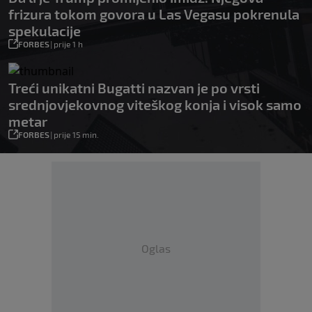
frizura tokom govora u Las Vegasu pokrenula
spekulacije
FORBES
|
prije 1 h
Treći unikatni Bugatti nazvan je po vrsti
srednjovjekovnog viteškog konja i visok samo
metar
FORBES
|
prije 15 min.
Oglas