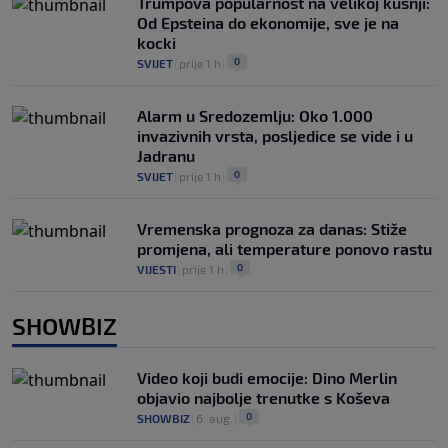
Trumpova popularnost na velikoj kušnji:
Od Epsteina do ekonomije, sve je na
kocki
0
SVIJET
|
prije 1 h
|
Alarm u Sredozemlju: Oko 1.000
invazivnih vrsta, posljedice se vide i u
Jadranu
0
SVIJET
|
prije 1 h
|
Vremenska prognoza za danas: Stiže
promjena, ali temperature ponovo rastu
0
VIJESTI
|
prije 1 h
|
SHOWBIZ
Video koji budi emocije: Dino Merlin
objavio najbolje trenutke s Koševa
0
SHOWBIZ
|
6. aug.
|