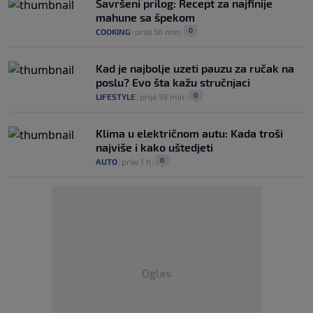
Savršeni prilog: Recept za najfinije
mahune sa špekom
0
COOKING
|
prije 56 min
|
Kad je najbolje uzeti pauzu za ručak na
poslu? Evo šta kažu stručnjaci
0
LIFESTYLE
|
prije 59 min
|
Klima u električnom autu: Kada troši
najviše i kako uštedjeti
0
AUTO
|
prije 1 h
|
Oglas