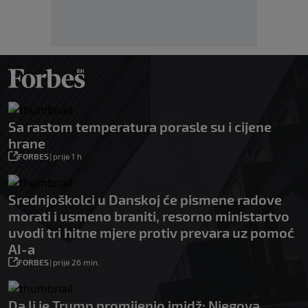
Sa rastom temperatura porasle su i cijene
hrane
FORBES
|
prije 1 h
Srednjoškolci u Danskoj će pismene radove
morati i usmeno braniti, resorno ministartvo
uvodi tri hitne mjere protiv prevara uz pomoć
AI-a
FORBES
|
prije 26 min.
Da li je Trump promijenio imidž: Njegova