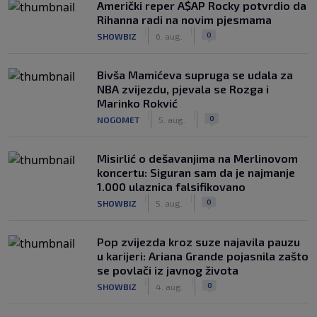
Američki reper A$AP Rocky potvrdio da
Rihanna radi na novim pjesmama
|
|
0
SHOWBIZ
6. aug.
Bivša Mamićeva supruga se udala za
NBA zvijezdu, pjevala se Rozga i
Marinko Rokvić
|
|
0
NOGOMET
5. aug.
Misirlić o dešavanjima na Merlinovom
koncertu: Siguran sam da je najmanje
1.000 ulaznica falsifikovano
|
|
0
SHOWBIZ
5. aug.
Pop zvijezda kroz suze najavila pauzu
u karijeri: Ariana Grande pojasnila zašto
se povlači iz javnog života
|
|
0
SHOWBIZ
4. aug.