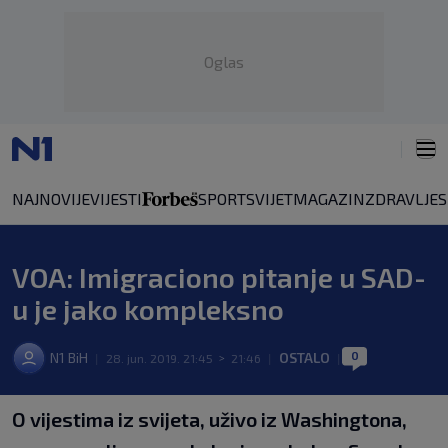
Oglas
NAJNOVIJE
VIJESTI
SPORT
SVIJET
MAGAZIN
ZDRAVLJE
VOA: Imigraciono pitanje u SAD-
u je jako kompleksno
0
N1 BiH
OSTALO
|
28. jun. 2019. 21:45
>
21:46
|
|
O vijestima iz svijeta, uživo iz Washingtona,