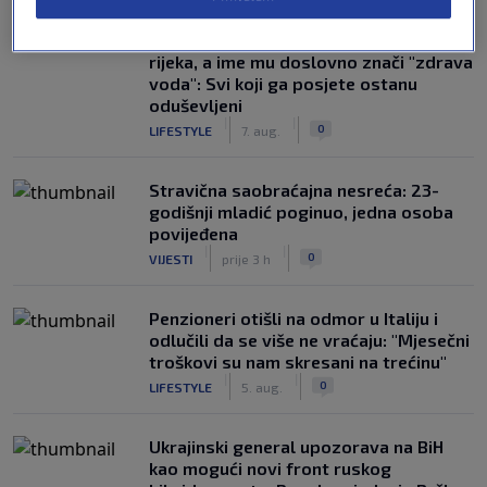
Susjedi pišu o gradu u BiH na devet
rijeka, a ime mu doslovno znači "zdrava
voda": Svi koji ga posjete ostanu
oduševljeni
|
|
0
LIFESTYLE
7. aug.
Stravična saobraćajna nesreća: 23-
godišnji mladić poginuo, jedna osoba
povijeđena
|
|
0
VIJESTI
prije 3 h
Penzioneri otišli na odmor u Italiju i
odlučili da se više ne vraćaju: "Mjesečni
troškovi su nam skresani na trećinu"
|
|
0
LIFESTYLE
5. aug.
Ukrajinski general upozorava na BiH
kao mogući novi front ruskog