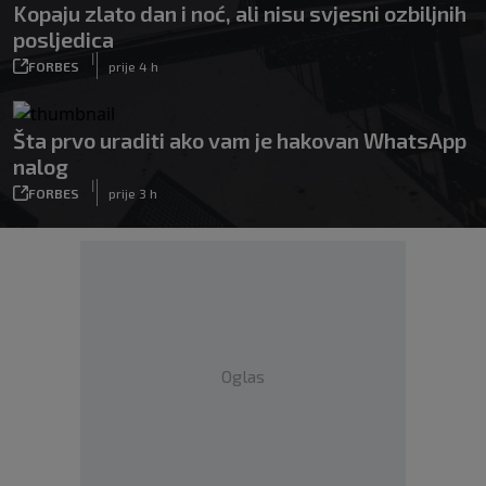
Kopaju zlato dan i noć, ali nisu svjesni ozbiljnih
posljedica
|
FORBES
prije 4 h
Šta prvo uraditi ako vam je hakovan WhatsApp
nalog
|
FORBES
prije 3 h
Oglas