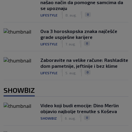
našao način da pomogne samcima da
se upoznaju
|
|
0
LIFESTYLE
8. aug.
Ova 3 horoskopska znaka najčešće
grade uspješne karijere
|
|
0
LIFESTYLE
7. aug.
Zaboravite na velike račune: Rashladite
dom pametnije, jeftinije i bez klime
|
|
0
LIFESTYLE
5. aug.
SHOWBIZ
Video koji budi emocije: Dino Merlin
objavio najbolje trenutke s Koševa
|
|
0
SHOWBIZ
6. aug.