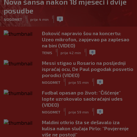
Nova šansa nakon 18 mjeseci i dvije
posudbe
|
|
0
NOGOMET
prije 4 min
Đoković napravio šou na koncertu:
Uzeo mikrofon, zapjevao pa zaplesao
na bini (VIDEO)
|
|
0
TENIS
prije 42 min
Messi stigao u Rosario na posljednji
ispraćaj ocu, De Paul pogodak posvetio
porodici (VIDEO)
|
|
0
NOGOMET
prije 55 min
Fudbal opasan po život: "Čišćenje"
lopte uzrokovalo saobraćajni udes
(VIDEO)
|
|
0
NOGOMET
prije 59 min
Maldini otkrio šta se dešavalo iza
kulisa nakon slučaja Pirlo: "Povjerenje
više ne postoji"