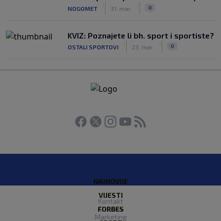
|
|
0
NOGOMET
31. mar.
KVIZ: Poznajete li bh. sport i sportiste?
|
|
0
OSTALI SPORTOVI
23. mar.
NAJNOVIJE
VIJESTI
Kontakt
FORBES
O nama
Marketing