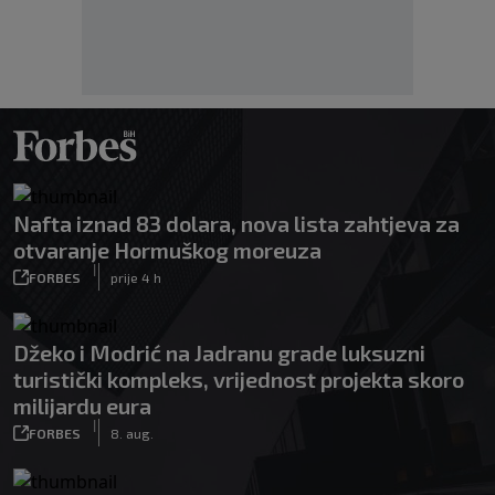
Nafta iznad 83 dolara, nova lista zahtjeva za
otvaranje Hormuškog moreuza
|
FORBES
prije 4 h
Džeko i Modrić na Jadranu grade luksuzni
turistički kompleks, vrijednost projekta skoro
milijardu eura
|
FORBES
8. aug.