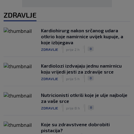
ZDRAVLJE
Kardiohirurg nakon srčanog udara
otkrio koje namirnice uvijek kupuje, a
koje izbjegava
|
|
0
ZDRAVLJE
prije 2 h
Kardiolozi izdvajaju jednu namirnicu
koju vrijedi jesti za zdravije srce
|
|
0
ZDRAVLJE
prije 5 h
Nutricionisti otkrili koje je ulje najbolje
za vaše srce
|
|
0
ZDRAVLJE
prije 8 h
Koje su zdravstvene dobrobiti
pistacija?