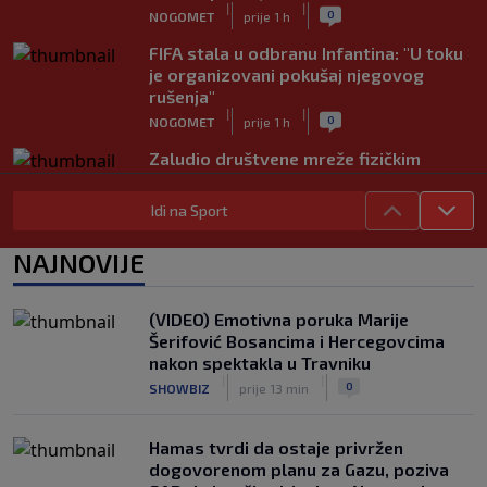
|
|
0
NOGOMET
prije 1 h
FIFA stala u odbranu Infantina: "U toku
je organizovani pokušaj njegovog
rušenja"
|
|
0
NOGOMET
prije 1 h
Zaludio društvene mreže fizičkim
izgledom, ali Okoye spušta loptu: "Ja
sam prije svega golman" (FOTO+VIDEO)
Idi na Sport
|
|
0
NOGOMET
prije 1 h
NAJNOVIJE
Japanac šetao Baščaršijom pa slučajno
sreo legendu Galatasaraya: Nije znao
ko je čovjek ispred njega
(VIDEO) Emotivna poruka Marije
|
|
0
VIRALNO
prije 1 h
Šerifović Bosancima i Hercegovcima
nakon spektakla u Travniku
Modrić bi mogao dobiti neočekivanu
|
|
0
SHOWBIZ
prije 13 min
ulogu u Milanu: Gazzetta nagovijestila
veliki potez
|
|
0
NOGOMET
prije 6 h
Hamas tvrdi da ostaje privržen
dogovorenom planu za Gazu, poziva