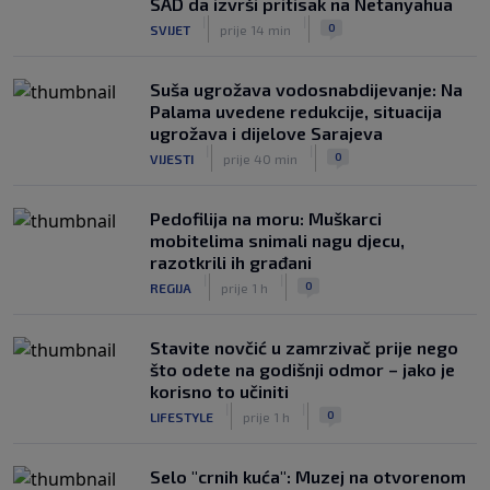
SAD da izvrši pritisak na Netanyahua
|
|
0
SVIJET
prije 14 min
Suša ugrožava vodosnabdijevanje: Na
Palama uvedene redukcije, situacija
ugrožava i dijelove Sarajeva
|
|
0
VIJESTI
prije 40 min
Pedofilija na moru: Muškarci
mobitelima snimali nagu djecu,
razotkrili ih građani
|
|
0
REGIJA
prije 1 h
Stavite novčić u zamrzivač prije nego
što odete na godišnji odmor – jako je
korisno to učiniti
|
|
0
LIFESTYLE
prije 1 h
Selo "crnih kuća": Muzej na otvorenom