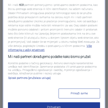
Mi i naši
603
partneri pohranjujemo i pristupamo osobnim podacima, kao
Oglas
što su pretraga web stranica ili lični identifikatori, na vašem računaru .
Odabir Prihvatam omogućava praćenje tehnologije kako bi se pružila
podrška dolje prikazanim svrhama na osnovu kojih mi i naši partneri
obrađujemo podatke Ukoliko je praćenje onemogućeno, neki od sadržaja i
reklama koje vidite možda neće biti relevantni za vas. Ovaj odabir postavki
možete ponovno odabrati i pritom promijeniti trenutni odabir ili pristanak
tako što ćete kliknuti na Upravljaj željenim postavkama link na dnu ove
web stranice [ili plutajuću ikonu u donjem lijevom dijelu web stranice, ako
je primjenjivo]. Vaš odabir će se mijenjati u okviru našeg Wеб локација. Za
više detalja, pogledajte Uredbu o postupanju s ličnim podacima.
Više
informacija o vašoj privatnosti
Mi i naši partneri obrađujemo podatke kako bismo pružali:
Koristite podatke o tačnoj geolokaciji. Aktivno skenirajte karakteristike
Oglas
uređaja radi identifikacije. Spremanje podataka i/ili pristupanje podacima
na uređaju. Prilagođeno oglašavanje i sadržaj, mjerenje oglašavanja i
sadržaja, istraživanje publike i razvoj usluga.
Spisak partnera (pružalaca usluga)
Prikaži svrhe
NAJČITANIJE
Prihvatam