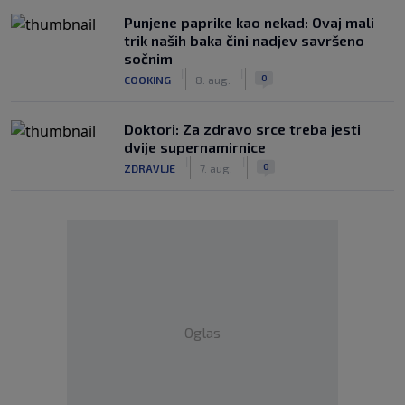
Punjene paprike kao nekad: Ovaj mali
trik naših baka čini nadjev savršeno
sočnim
|
|
0
COOKING
8. aug.
Doktori: Za zdravo srce treba jesti
dvije supernamirnice
|
|
0
ZDRAVLJE
7. aug.
Oglas