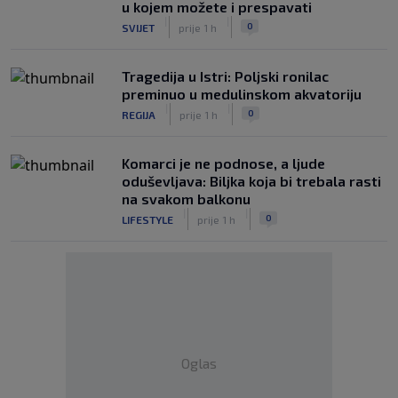
u kojem možete i prespavati
|
|
0
SVIJET
prije 1 h
Tragedija u Istri: Poljski ronilac
preminuo u medulinskom akvatoriju
|
|
0
REGIJA
prije 1 h
Komarci je ne podnose, a ljude
oduševljava: Biljka koja bi trebala rasti
na svakom balkonu
|
|
0
LIFESTYLE
prije 1 h
Oglas