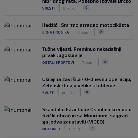
hibridnog rata: Posebno izdvaja Brčko
|
|
0
VIJESTI
8. aug.
Hadžići: Smrtno stradao motociklista
|
|
0
CRNA HRONIKA
8. aug.
Tužne vijesti: Preminuo nekadašnji
prvak Jugoslavije
|
|
0
OSTALI SPORTOVI
7. aug.
Ukrajina završila 40-dnevnu operaciju,
Zelenski: Imaju velike probleme
|
|
0
SVIJET
prije 7 h
Skandal u Istanbulu: Osimhen krenuo u
fizički obračun sa Mourinom, saigrači
ga jedva zaustavili (VIDEO)
|
|
0
NOGOMET
8. aug.