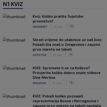
N1 KVIZ
Kviz: Koliko pratite Svjetsko
prvenstvo?
|
|
1
NOGOMET
22. jun.
Skrati vrijeme do utakmice uz naš kviz:
Pokaži šta znaš o Zmajevima i zauzmi
prvo mjesto na tabeli
|
|
1
LIFESTYLE
12. jun.
KVIZ: Spremate li se za Koševo?
Provjerite koliko dobro znate stihove
Dine Merlina
|
|
1
MAGAZIN
31. mar.
KVIZ: Pokaži koliko poznaješ
reprezentaciju Bosne i Hercegovine i
zauzmi prvo mjesto na tabeli navijača