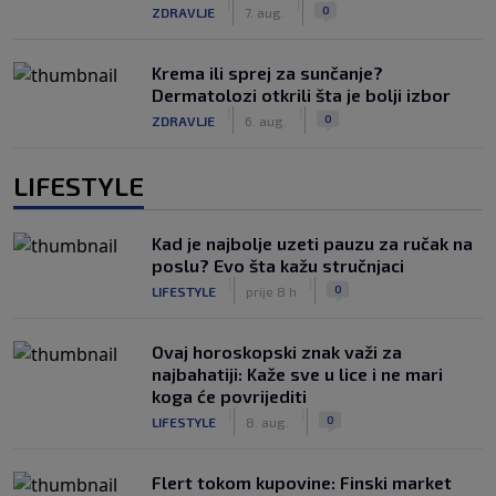
|
|
0
ZDRAVLJE
7. aug.
Krema ili sprej za sunčanje?
Dermatolozi otkrili šta je bolji izbor
|
|
0
ZDRAVLJE
6. aug.
LIFESTYLE
Kad je najbolje uzeti pauzu za ručak na
poslu? Evo šta kažu stručnjaci
|
|
0
LIFESTYLE
prije 8 h
Ovaj horoskopski znak važi za
najbahatiji: Kaže sve u lice i ne mari
koga će povrijediti
|
|
0
LIFESTYLE
8. aug.
Flert tokom kupovine: Finski market