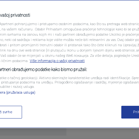
PODCAST
0
O
komentara
|
N1 SPECIJAL
vašoj privatnosti
3
partneri pohranjujemo i pristupamo osobnim podacima, kao što su pretraga web stranica 
FENOMENI
ri, na vašem računaru . Odabir Prihvatam omogućava praćenje tehnologije kako bi se pruž
anim svrhama na osnovu kojih mi i naši partneri obrađujemo podatke Ukoliko je praćenj
ne oslobodio robota Philaea koji je time samo uz p
 neki od sadržaja i reklama koje vidite možda neće biti relevantni za vas. Ovaj odabir p
NEISTRAŽENO
ati i pritom promijeniti trenutni odabir ili pristanak tako što ćete kliknuti na Upravljaj 
kometu "67P Čurjumov-Gerasimenko"
Pročitaj više
ink na dnu ove web stranice [ili plutajuću ikonu u donjem lijevom dijelu web stranice, a
VIRALNO
. Vaš odabir će se mijenjati u okviru našeg Wеб локација. Za više detalja, pogledajte Ure
s ličnim podacima.
Više informacija o vašoj privatnosti
FOTO
partneri obrađujemo podatke kako bismo pružali:
atke o tačnoj geolokaciji. Aktivno skenirajte karakteristike uređaja radi identifikacije. Sp
PROMO
li pristupanje podacima na uređaju. Prilagođeno oglašavanje i sadržaj, mjerenje oglašavanj
publike i razvoj usluga.
era (pružalaca usluga)
VIDEO
Oglas
ži svrhe
Pr