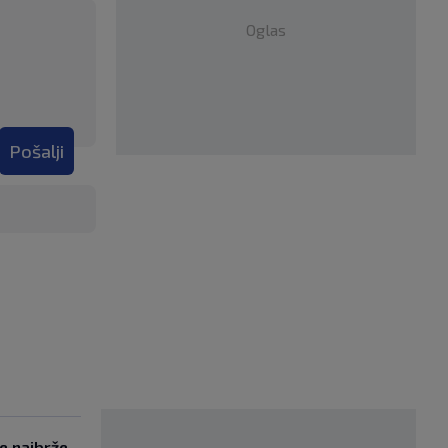
Oglas
Pošalji
se najbrže