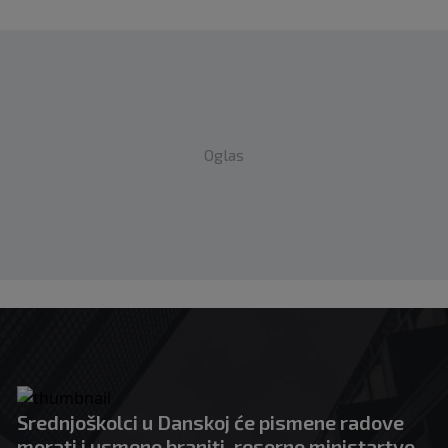
Oglas
Srednjoškolci u Danskoj će pismene radove
morati i usmeno braniti, resorno ministartvo