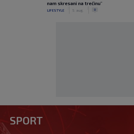
nam skresani na trećinu"
|
|
0
LIFESTYLE
5. aug.
Nekada je vladao svjetskim 
mnogi jedva prepoznaju: Ova
SPORT
Sampras
|
|
0
TENIS
prije 8 min