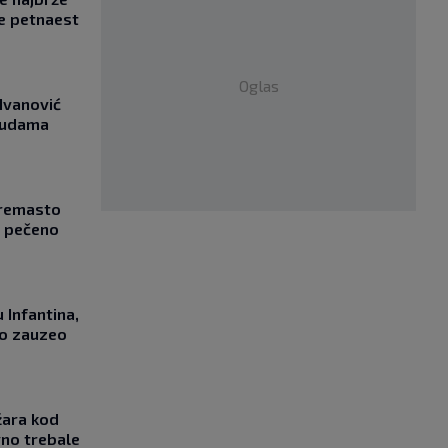
e petnaest
Oglas
Ivanović
asudama
Kremasto
z pečeno
 Infantina,
no zauzeo
žara kod
vno trebale