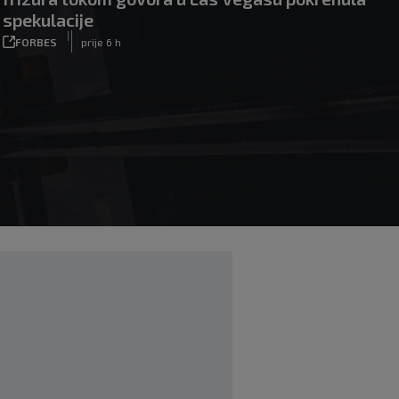
spekulacije
|
FORBES
prije 6 h