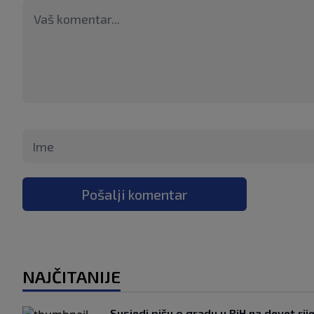
Pošalji komentar
NAJČITANIJE
Susjedi pišu o gradu u BiH na devet rije