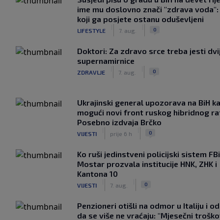
ime mu doslovno znači "zdrava voda":
koji ga posjete ostanu oduševljeni
|
|
0
LIFESTYLE
7. aug.
Doktori: Za zdravo srce treba jesti dvi
supernamirnice
|
|
0
ZDRAVLJE
7. aug.
Ukrajinski general upozorava na BiH k
mogući novi front ruskog hibridnog ra
Posebno izdvaja Brčko
|
|
0
VIJESTI
prije 6 h
Ko ruši jedinstveni policijski sistem F
Mostar prozvala institucije HNK, ZHK i
Kantona 10
|
|
0
VIJESTI
7. aug.
Penzioneri otišli na odmor u Italiju i odl
da se više ne vraćaju: "Mjesečni troško