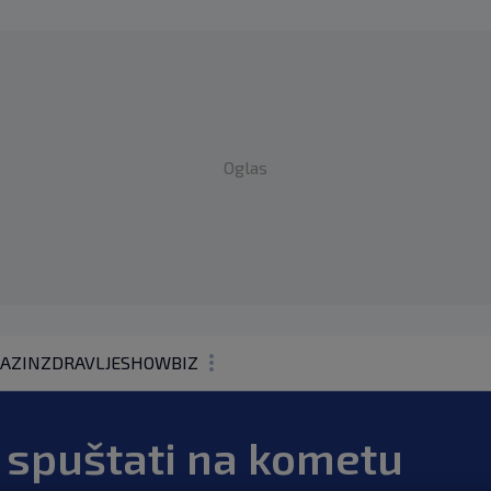
Oglas
AZIN
ZDRAVLJE
SHOWBIZ
KOLUMNE
 spuštati na kometu