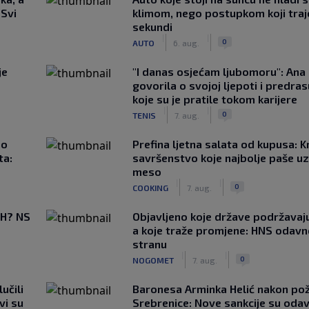
 Svi
klimom, nego postupkom koji traj
sekundi
|
|
0
AUTO
6. aug.
je
"I danas osjećam ljubomoru": Ana 
govorila o svojoj ljepoti i predr
koje su je pratile tokom karijere
|
|
0
TENIS
7. aug.
ao
Prefina ljetna salata od kupusa: 
ta:
savršenstvo koje najbolje paše u
meso
|
|
0
COOKING
7. aug.
BiH? NS
Objavljeno koje države podržavaju
a koje traže promjene: HNS odav
stranu
|
|
0
NOGOMET
7. aug.
učili
Baronesa Arminka Helić nakon po
vi su
Srebrenice: Nove sankcije su oda