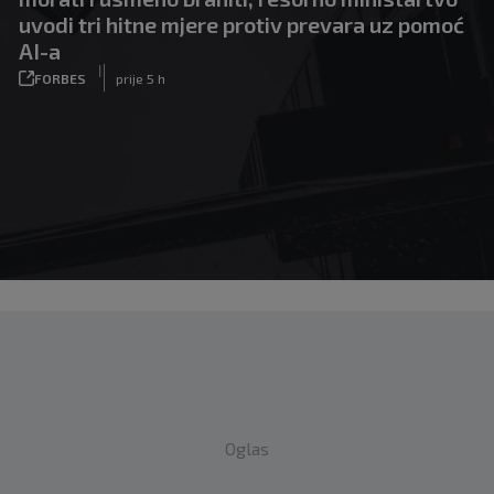
uvodi tri hitne mjere protiv prevara uz pomoć
AI-a
|
FORBES
prije 5 h
Oglas