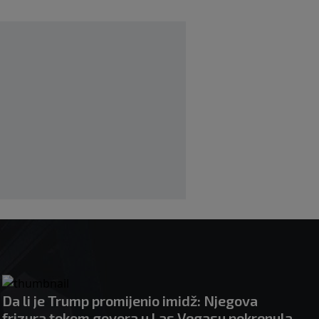
Golom donio Španiji naslov prvaka
svijeta, sada mijenja klub za 50 miliona
eura
|
|
0
NOGOMET
prije 3 h
Preminuo otac Lionela Messija
|
|
0
NOGOMET
prije 4 h
Aldian Korora: Jedan gol, dvije
generacije i priča o beskrajnoj ljubavi
prema Želji koja je obavezan smjer za
plavi voz
|
|
0
NOGOMET
prije 5 h
Da li je Trump promijenio imidž: Njegova
frizura tokom govora u Las Vegasu pokrenula