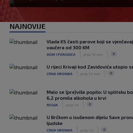
NAJNOVIJE
Vlada KS časti parove koji se vjenčava
vaučera od 300 KM
|
|
0
DOM I PORODICA
prije 10 min
U rijeci Krivaji kod Zavidovića utopio 
|
|
0
CRNA HRONIKA
prije 52 min
Malo se (pre)više popilo: U splitsku 
6,2 promila alkohola u krvi
|
|
0
REGIJA
prije 1 h
U Brčkom u isušenom dijelu Save prona
ljudske
|
|
0
CRNA HRONIKA
prije 1 h