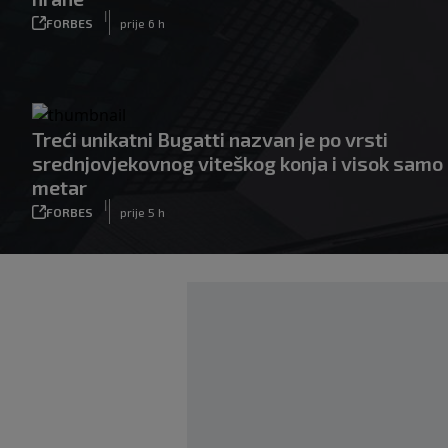
|
FORBES
prije 6 h
Treći unikatni Bugatti nazvan je po vrsti
srednjovjekovnog viteškog konja i visok samo
metar
|
FORBES
prije 5 h