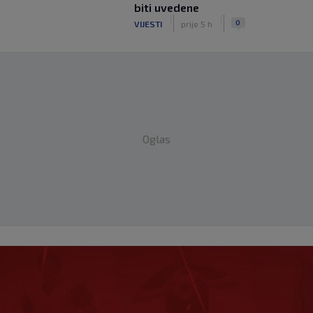
biti uvedene
|
|
0
VIJESTI
prije 5 h
Oglas
tenisom, danas ga
ko izgleda Pete