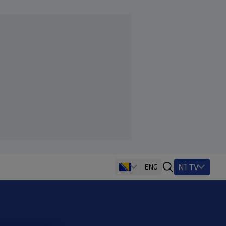
N1 TV
ENG