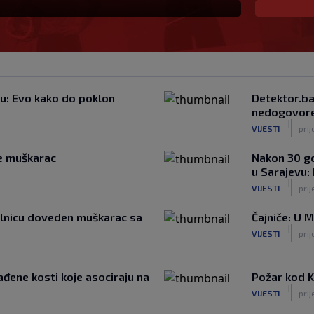
ju: Evo kako do poklon
Detektor.ba
nedogovoren
|
VIJESTI
pri
se muškarac
Nakon 30 go
u Sarajevu:
|
VIJESTI
prij
bolnicu doveden muškarac sa
Čajniče: U 
|
VIJESTI
prij
đene kosti koje asociraju na
Požar kod Ko
|
VIJESTI
prij