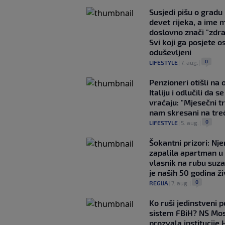
Susjedi pišu o gradu
devet rijeka, a ime 
doslovno znači "zdr
Svi koji ga posjete o
oduševljeni
0
LIFESTYLE
|
7. aug.
|
Penzioneri otišli na
Italiju i odlučili da s
vraćaju: "Mjesečni t
nam skresani na tre
0
LIFESTYLE
|
5. aug.
|
Šokantni prizori: Nj
zapalila apartman u
vlasnik na rubu suza
je naših 50 godina ž
0
REGIJA
|
7. aug.
|
Ko ruši jedinstveni po
sistem FBiH? NS Mo
prozvala institucije 