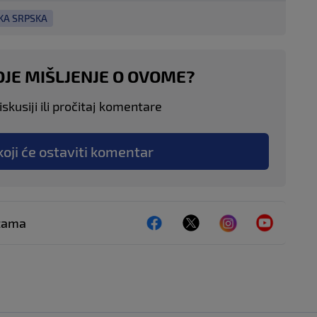
KA SRPSKA
OJE MIŠLJENJE O OVOME?
skusiji ili pročitaj komentare
koji će ostaviti komentar
ežama