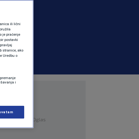
ica ili lični
pružila
 je praćenje
ir postavki
pravljaj
b stranice, ako
te Uredbu o
 Spremanje
ašavanja i
hvatam
Oglas