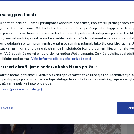
knuta želja za
SHOWBIZ
KOLUMNE
 vašoj privatnosti
om RS i Namibije
3
partneri pohranjujemo i pristupamo osobnim podacima, kao što su pretraga web stran
ori, na vašem računaru . Odabir Prihvatam omogućava praćenje tehnologije kako bi se 
je prikazanim svrhama na osnovu kojih mi i naši partneri obrađujemo podatke Ukoliko
0
13:54
VIJESTI
komentara
|
|
 neki od sadržaja i reklama koje vidite možda neće biti relevantni za vas. Ovaj odab
PODCAST
no odabrati i pritom promijeniti trenutni odabir ili pristanak tako što ćete kliknuti na U
tavkama link na dnu ove web stranice [ili plutajuću ikonu u donjem lijevom dijelu we
N1 SPECIJAL
vo]. Vaš odabir će se mijenjati u okviru našeg Wеб локација. Za više detalja, pogledaj
s ličnim podacima.
Više informacija o vašoj privatnosti
FENOMENI
 partneri obrađujemo podatke kako bismo pružali:
datke o tačnoj geolokaciji. Aktivno skenirajte karakteristike uređaja radi identifikacije.
NEISTRAŽENO
ili pristupanje podacima na uređaju. Prilagođeno oglašavanje i sadržaj, mjerenje ogl
traživanje publike i razvoj usluga.
tnera (pružalaca usluga)
VIRALNO
FOTO
ži svrhe
Pri
PROMO
VIDEO