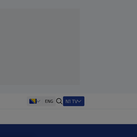
N1 TV
ENG