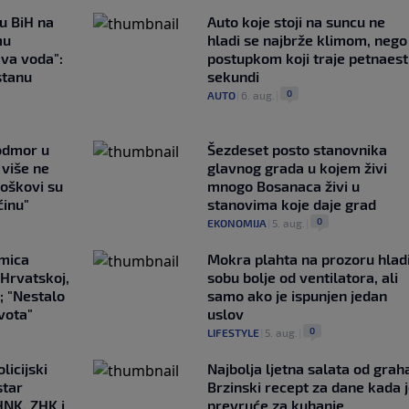
 u BiH na
Auto koje stoji na suncu ne
mu
hladi se najbrže klimom, nego
ava voda":
postupkom koji traje petnaest
stanu
sekundi
0
AUTO
|
6. aug.
|
 odmor u
Šezdeset posto stanovnika
e više ne
glavnog grada u kojem živi
roškovi su
mnogo Bosanaca živi u
ćinu"
stanovima koje daje grad
0
EKONOMIJA
|
5. aug.
|
emica
Mokra plahta na prozoru hlad
 Hrvatskoj,
sobu bolje od ventilatora, ali
; "Nestalo
samo ako je ispunjen jedan
ivota"
uslov
0
LIFESTYLE
|
5. aug.
|
licijski
Najbolja ljetna salata od grah
star
Brzinski recept za dane kada 
HNK, ZHK i
prevruće za kuhanje