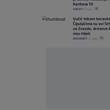
Kantona 10
0
VIJESTI
|
7. aug.
|
Vučić tokom boravka
Čipuljićima su svi Srb
za Zvezdu, dresove 
nisu htjeli
0
NOGOMET
|
6. aug.
|