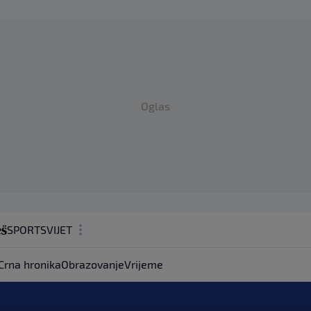
Oglas
SPORT
SVIJET
MAGAZIN
Crna hronika
Obrazovanje
Vrijeme
ZDRAVLJE