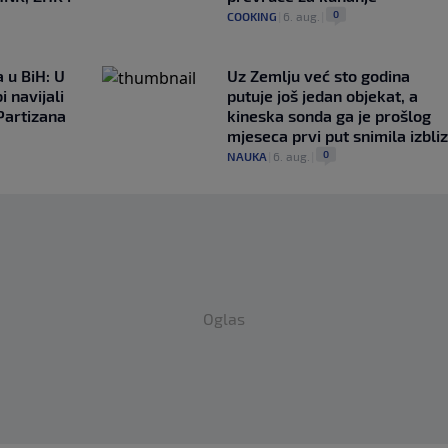
0
COOKING
|
6. aug.
|
 u BiH: U
Uz Zemlju već sto godina
i navijali
putuje još jedan objekat, a
Partizana
kineska sonda ga je prošlog
mjeseca prvi put snimila izbli
0
NAUKA
|
6. aug.
|
Oglas