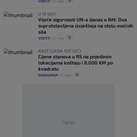
0
VIJESTI
|
13. maj.
|
U 16 SATI
Vijeće sigurnosti UN-a danas o BiH: Dva
suprotstavljena izvještaja na stolu moćnih
sila
0
VIJESTI
|
12. maj.
|
RAST CIJENA SVE VEĆI
Cijene stanova u RS na pojedinim
lokacijama koštaju i 8.000 KM po
kvadratu
0
EKONOMIJA
|
11. maj.
|
Oglas