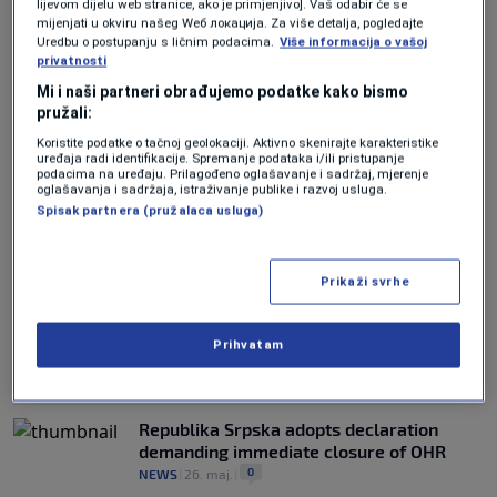
lijevom dijelu web stranice, ako je primjenjivo]. Vaš odabir će se
"NACIONALNA PITANJA"
mijenjati u okviru našeg Wеб локација. Za više detalja, pogledajte
Srbija i SAD pokreću strateški dijalog,
Uredbu o postupanju s ličnim podacima.
Više informacija o vašoj
ministar Đurić tvrdi kako je to bitno i zbog
privatnosti
"zaštite RS i rješavanja problema u BiH"
Mi i naši partneri obrađujemo podatke kako bismo
0
REGIJA
|
14. jul.
|
pružali:
Koristite podatke o tačnoj geolokaciji. Aktivno skenirajte karakteristike
Constitutional Court of BiH upholds
uređaja radi identifikacije. Spremanje podataka i/ili pristupanje
podacima na uređaju. Prilagođeno oglašavanje i sadržaj, mjerenje
legality of criminal offence for non-
oglašavanja i sadržaja, istraživanje publike i razvoj usluga.
compliance with High Representative
Spisak partnera (pružalaca usluga)
decisions
0
NEWS
|
9. jul.
|
Prikaži svrhe
POLITIČKE TENZIJE
Dio opozicije u RS najavljuje proteste zbog
novog zaduženja od 800 miliona, vlast
Prihvatam
uzvraća optužbama za blokade
0
VIJESTI
|
14. jun.
|
Republika Srpska adopts declaration
demanding immediate closure of OHR
0
NEWS
|
26. maj.
|