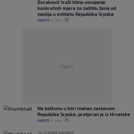
Duraković traži hitno usvajanje
konkretnih mjera za zaštitu žena od
nasilja u entitetu Republika Srpska
0
VIJESTI
|
4. maj.
|
Oglas
Na balkonu u Istri mahao zastavom
Republike Srpske, protjeran je iz Hrvatske
1
VIJESTI
|
4. maj.
|
34 GODINE KASNIJE