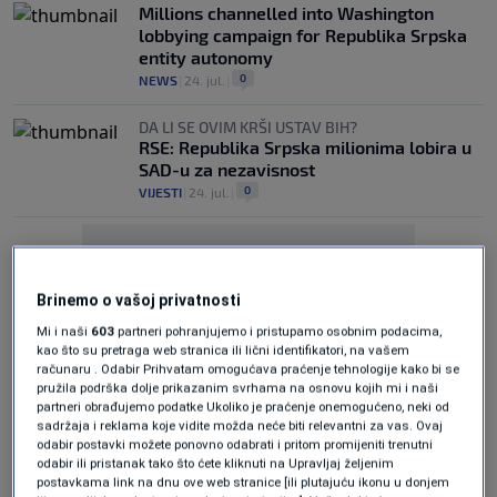
Millions channelled into Washington
lobbying campaign for Republika Srpska
entity autonomy
0
NEWS
|
24. jul.
|
DA LI SE OVIM KRŠI USTAV BIH?
RSE: Republika Srpska milionima lobira u
SAD-u za nezavisnost
0
VIJESTI
|
24. jul.
|
Brinemo o vašoj privatnosti
Mi i naši
603
partneri pohranjujemo i pristupamo osobnim podacima,
kao što su pretraga web stranica ili lični identifikatori, na vašem
Oglas
računaru . Odabir Prihvatam omogućava praćenje tehnologije kako bi se
pružila podrška dolje prikazanim svrhama na osnovu kojih mi i naši
partneri obrađujemo podatke Ukoliko je praćenje onemogućeno, neki od
sadržaja i reklama koje vidite možda neće biti relevantni za vas. Ovaj
odabir postavki možete ponovno odabrati i pritom promijeniti trenutni
odabir ili pristanak tako što ćete kliknuti na Upravljaj željenim
postavkama link na dnu ove web stranice [ili plutajuću ikonu u donjem