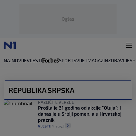
Oglas
NAJNOVIJE
VIJESTI
SPORT
SVIJET
MAGAZIN
ZDRAVLJE
SH
REPUBLIKA SRPSKA
RAZLIČITE VERZIJE
Prošla je 31 godina od akcije "Oluja": I
danas je u Srbiji pomen, a u Hrvatskoj
praznik
0
VIJESTI
|
4. aug.
|