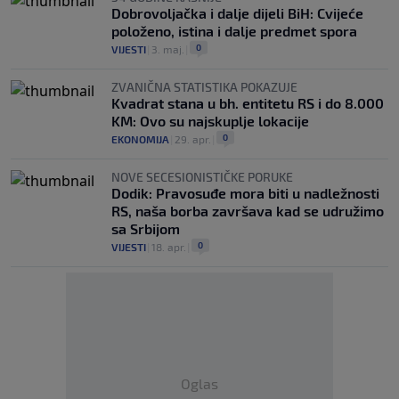
Dobrovoljačka i dalje dijeli BiH: Cvijeće
položeno, istina i dalje predmet spora
0
VIJESTI
|
3. maj.
|
ZVANIČNA STATISTIKA POKAZUJE
Kvadrat stana u bh. entitetu RS i do 8.000
KM: Ovo su najskuplje lokacije
0
EKONOMIJA
|
29. apr.
|
NOVE SECESIONISTIČKE PORUKE
Dodik: Pravosuđe mora biti u nadležnosti
RS, naša borba završava kad se udružimo
sa Srbijom
0
VIJESTI
|
18. apr.
|
Oglas