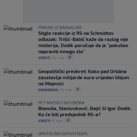
PORUKE IZ BANJALUKE
Stigle reakcije iz RS na Schmidtov
odlazak: Trišić-Babić kaže da razlog nije
misterija, Dodik poručuje da je "pokušao
napraviti mnogo zla"
0
VIJESTI
|
10. maj.
|
Geopolitički preokret: Kako pad Orbána
zaustavlja milijarde eura vrijedan litijum
na Majevici
0
EKONOMIJA
|
10. maj.
|
PET MJESECI DO IZBORA
Blanuša, Stanivuković, Đajić ili Igor Dodik:
Ko će biti predsjednik RS-a?
0
VIJESTI
|
8. maj.
|
UPUTIO INICIJATIVU NSRS