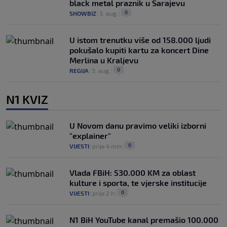
black metal praznik u Sarajevu
0
SHOWBIZ
|
3. aug.
|
U istom trenutku više od 158.000 ljudi
pokušalo kupiti kartu za koncert Dine
Merlina u Kraljevu
0
REGIJA
|
3. aug.
|
N1 KVIZ
U Novom danu pravimo veliki izborni
"explainer"
0
VIJESTI
|
prije 4 min
|
Vlada FBiH: 530.000 KM za oblast
kulture i sporta, te vjerske institucije
0
VIJESTI
|
prije 2 h
|
N1 BiH YouTube kanal premašio 100.000