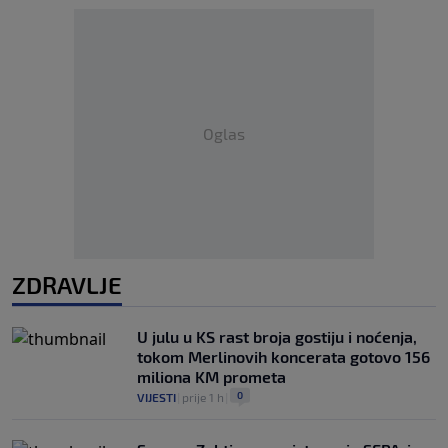
Oglas
ZDRAVLJE
U julu u KS rast broja gostiju i noćenja,
tokom Merlinovih koncerata gotovo 156
miliona KM prometa
0
VIJESTI
|
prije 1 h
|