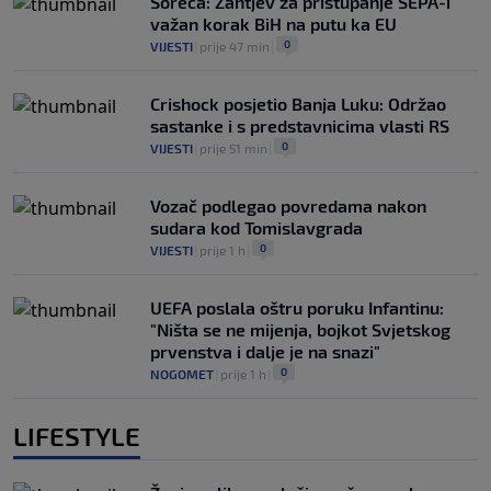
Soreca: Zahtjev za pristupanje SEPA-i
važan korak BiH na putu ka EU
0
VIJESTI
|
prije 47 min
|
Crishock posjetio Banja Luku: Održao
sastanke i s predstavnicima vlasti RS
0
VIJESTI
|
prije 51 min
|
Vozač podlegao povredama nakon
sudara kod Tomislavgrada
0
VIJESTI
|
prije 1 h
|
UEFA poslala oštru poruku Infantinu:
"Ništa se ne mijenja, bojkot Svjetskog
prvenstva i dalje je na snazi"
0
NOGOMET
|
prije 1 h
|
LIFESTYLE