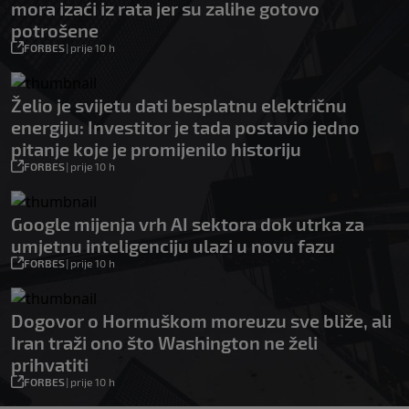
mora izaći iz rata jer su zalihe gotovo
potrošene
FORBES
|
prije 10 h
Želio je svijetu dati besplatnu električnu
energiju: Investitor je tada postavio jedno
pitanje koje je promijenilo historiju
FORBES
|
prije 10 h
Google mijenja vrh AI sektora dok utrka za
umjetnu inteligenciju ulazi u novu fazu
FORBES
|
prije 10 h
Dogovor o Hormuškom moreuzu sve bliže, ali
Iran traži ono što Washington ne želi
prihvatiti
FORBES
|
prije 10 h