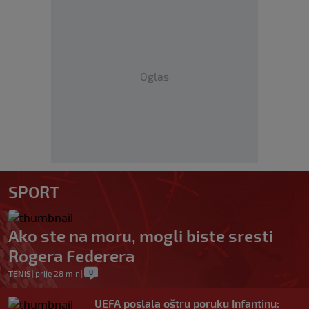
Oglas
SPORT
Ako ste na moru, mogli biste sresti
Rogera Federera
0
TENIS
|
prije 28 min
|
UEFA poslala oštru poruku Infantinu: