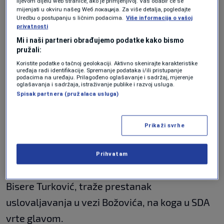
lijevom dijelu web stranice, ako je primjenjivo]. Vaš odabir će se
telefonskom razgovoru Bakiru Izetbegoviću je
mijenjati u okviru našeg Wеб локација. Za više detalja, pogledajte
Uredbu o postupanju s ličnim podacima.
Više informacija o vašoj
prenio:
privatnosti
Mi i naši partneri obrađujemo podatke kako bismo
"Ja sam razgovarao sa Izetbegovićem
pružali:
Koristite podatke o tačnoj geolokaciji. Aktivno skenirajte karakteristike
telefonom i rekao, nije problem da mi
uređaja radi identifikacije. Spremanje podataka i/ili pristupanje
podacima na uređaju. Prilagođeno oglašavanje i sadržaj, mjerenje
razgovaramo o bilo kojem pitanju, ali na
oglašavanja i sadržaja, istraživanje publike i razvoj usluga.
Spisak partnera (pružalaca usluga)
entitetskom nivou. U tom smislu, sasvim
logično je da imamo mjesto potpredsjdnika
Prikaži svrhe
FBiH, i da participiramo u Vladi FBiH, sa jednim
ministrom"
, rekao je Dodik.
Prihvatam
SNSD je kažu teško i jedva potvrdio imenovanje
Bisere Turković, traže prestanak
uslovaljavanja u vezi Božovića, na koga u SDA
vrte glavom.