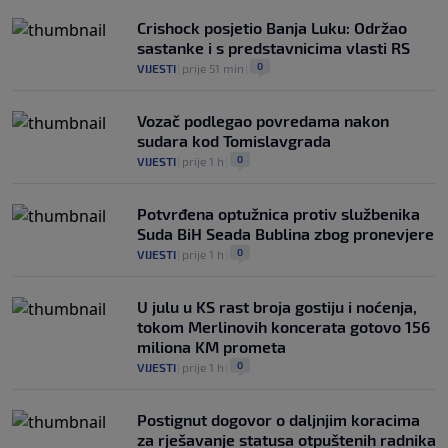
Crishock posjetio Banja Luku: Održao
sastanke i s predstavnicima vlasti RS
0
VIJESTI
|
prije 51 min
|
Vozač podlegao povredama nakon
sudara kod Tomislavgrada
0
VIJESTI
|
prije 1 h
|
Potvrđena optužnica protiv službenika
Suda BiH Seada Bublina zbog pronevjere
0
VIJESTI
|
prije 1 h
|
U julu u KS rast broja gostiju i noćenja,
tokom Merlinovih koncerata gotovo 156
miliona KM prometa
0
VIJESTI
|
prije 1 h
|
Postignut dogovor o daljnjim koracima
za rješavanje statusa otpuštenih radnika