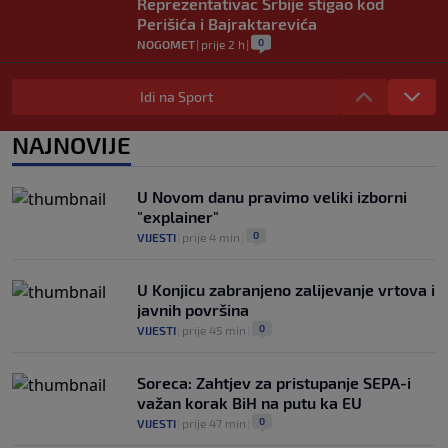
Reprezentativac Srbije stigao kod
Perišića i Bajraktarevića
0
NOGOMET
|
prije 2 h
|
Real Madrid je oborio rekord!
Talentovani ofanzivac za 135 miliona
Idi na Sport
eura stigao na Santiago Bernabeu
0
NOGOMET
|
prije 2 h
|
NAJNOVIJE
Argentinci će jedan trijumf sa
ovogodišnjeg Mundijala obilježavati kao
U Novom danu pravimo veliki izborni
nacionalni praznik
"explainer"
0
NOGOMET
|
prije 3 h
|
0
VIJESTI
|
prije 4 min
|
U Konjicu zabranjeno zalijevanje vrtova i
javnih površina
0
VIJESTI
|
prije 45 min
|
Soreca: Zahtjev za pristupanje SEPA-i
važan korak BiH na putu ka EU
0
VIJESTI
|
prije 47 min
|