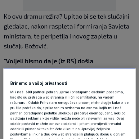
Ko ovu dramu režira? Upitao bi se tek slučajni
gledalac, nakon raspleta i formiranja Savjeta
ministara, te peripetija i novog zapleta u
slučaju Božović.
"Voljeli bismo da je (iz RS) došla
reprezentacija koja nema ovakvih problema
kao što je problem sa gospodinom
Brinemo o vašoj privatnosti
Božovićem", r
ekao je Adil Osmanović iz SDA.
Mi i naši
603
partneri pohranjujemo i pristupamo osobnim podacima,
kao što su pretraga web stranica ili lični identifikatori, na vašem
računaru . Odabir Prihvatam omogućava praćenje tehnologije kako bi se
Selektor jedne od reprezentacija kaže “ovo je
pružila podrška dolje prikazanim svrhama na osnovu kojih mi i naši
partneri obrađujemo podatke Ukoliko je praćenje onemogućeno, neki od
uobičajno ponašanje SDA”. Milorad Dodik ističe
sadržaja i reklama koje vidite možda neće biti relevantni za vas. Ovaj
odabir postavki možete ponovno odabrati i pritom promijeniti trenutni
da SDA uvijek na dogovor želi - novi dogovor. Za
odabir ili pristanak tako što ćete kliknuti na Upravljaj željenim
njega to nije “ni fer , ni korektno”. U
postavkama link na dnu ove web stranice [ili plutajuću ikonu u donjem