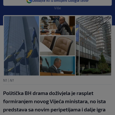
Dodajte N1 u omiljeni Google izvor
Više
N1
|
N1
Politička BH drama doživjela je rasplet
formiranjem novog Vijeća ministara, no ista
predstava sa novim peripetijama i dalje igra