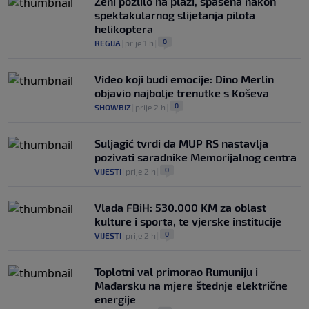
Ženi pozlilo na plaži, spašena nakon
spektakularnog slijetanja pilota
helikoptera
0
REGIJA
|
prije 1 h
|
Video koji budi emocije: Dino Merlin
objavio najbolje trenutke s Koševa
0
SHOWBIZ
|
prije 2 h
|
Suljagić tvrdi da MUP RS nastavlja
pozivati saradnike Memorijalnog centra
0
VIJESTI
|
prije 2 h
|
Vlada FBiH: 530.000 KM za oblast
kulture i sporta, te vjerske institucije
0
VIJESTI
|
prije 2 h
|
Toplotni val primorao Rumuniju i
Mađarsku na mjere štednje električne
energije