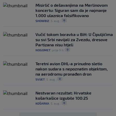
Misirlić o dešavanjima na Merlinovom
koncertu: Siguran sam da je najmanje
1.000 ulaznica falsifikovano
0
SHOWBIZ
|
5. aug.
|
Vučić tokom boravka u BiH: U Čipuljićima
su svi Srbi navijali za Zvezdu, dresove
Partizana nisu htjeli
0
NOGOMET
|
prije 9 h
|
Teretni avion DHL-a prinudno sletio
nakon sudara s nepoznatim objektom,
na aerodromu pronađen dron
0
SVIJET
|
5. aug.
|
Nestvaran rezultat: Hrvatske
košarkašice izgubile 100:25
0
KOŠARKA
|
5. aug.
|