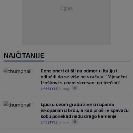
Oglas
NAJČITANIJE
Penzioneri otišli na odmor u Italiju i
odlučili da se više ne vraćaju: "Mjesečni
troškovi su nam skresani na trećinu"
0
LIFESTYLE
|
5. aug.
|
Ljudi u ovom gradu žive u rupama
iskopanim u brdu, a kad prošire spavaću
sobu ponekad nađu drago kamenje
0
LIFESTYLE
|
2. aug.
|