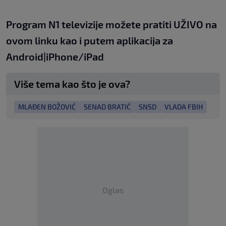
Program N1 televizije možete pratiti UŽIVO na
ovom linku
kao i putem aplikacija za
An
droid
|
iPhone/iPad
Više tema kao što je ova?
MLAĐEN BOŽOVIĆ
SENAD BRATIĆ
SNSD
VLADA FBIH
Oglas