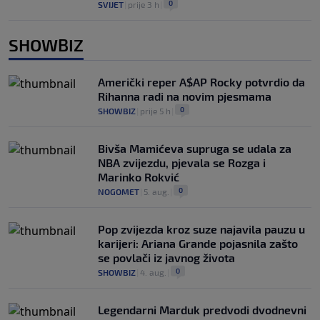
0
SVIJET
|
prije 3 h
|
SHOWBIZ
Američki reper A$AP Rocky potvrdio da
Rihanna radi na novim pjesmama
0
SHOWBIZ
|
prije 5 h
|
Bivša Mamićeva supruga se udala za
NBA zvijezdu, pjevala se Rozga i
Marinko Rokvić
0
NOGOMET
|
5. aug.
|
Pop zvijezda kroz suze najavila pauzu u
karijeri: Ariana Grande pojasnila zašto
se povlači iz javnog života
0
SHOWBIZ
|
4. aug.
|
Legendarni Marduk predvodi dvodnevni