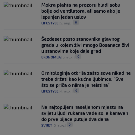
Mokra plahta na prozoru hladi sobu
bolje od ventilatora, ali samo ako je
ispunjen jedan uslov
0
LIFESTYLE
|
5. aug.
|
Šezdeset posto stanovnika glavnog
grada u kojem živi mnogo Bosanaca živi
u stanovima koje daje grad
0
EKONOMIJA
|
5. aug.
|
Ornitologinja otkrila zašto sove nikad ne
treba držati kao kućne ljubimce: "Sve
što se priča o njima je neistina"
0
LIFESTYLE
|
4. aug.
|
Na najtoplijem naseljenom mjestu na
svijetu ljudi rukama vade so, a karavan
do prve pijace putuje dva dana
0
SVIJET
|
5. aug.
|