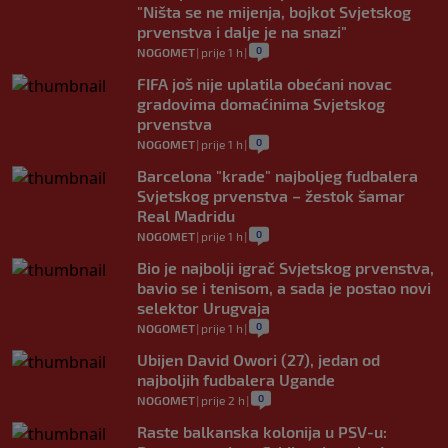
"Ništa se ne mijenja, bojkot Svjetskog
prvenstva i dalje je na snazi"
0
NOGOMET
|
prije 1 h
|
FIFA još nije uplatila obećani novac
gradovima domaćinima Svjetskog
prvenstva
0
NOGOMET
|
prije 1 h
|
Barcelona "krade" najboljeg fudbalera
Svjetskog prvenstva – žestok šamar
Real Madridu
0
NOGOMET
|
prije 1 h
|
Bio je najbolji igrač Svjetskog prvenstva,
bavio se i tenisom, a sada je postao novi
selektor Urugvaja
0
NOGOMET
|
prije 1 h
|
Ubijen David Owori (27), jedan od
najboljih fudbalera Ugande
0
NOGOMET
|
prije 2 h
|
Raste balkanska kolonija u PSV-u: