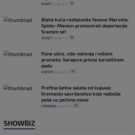
0
SVIJET
|
prije 3 h
|
Bijela kuća razbjesnila fanove Marvela,
Spider-Manom promovirali deportacije:
Sramim se!
0
SVIJET
|
prije 3 h
|
Pune ulice, više noćenja i milioni
prometa: Sarajevo prkosi turističkom
padu
0
VIJESTI
|
prije 3 h
|
Prefina ljetna salata od kupusa:
Kremasto savršenstvo koje najbolje
paše uz pečeno meso
0
COOKING
|
prije 3 h
|
SHOWBIZ