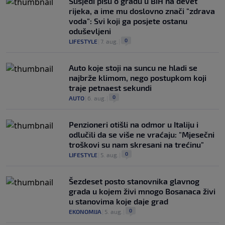
Susjedi pišu o gradu u BiH na devet
rijeka, a ime mu doslovno znači "zdrava
voda": Svi koji ga posjete ostanu
oduševljeni
0
LIFESTYLE
|
7. aug.
|
Auto koje stoji na suncu ne hladi se
najbrže klimom, nego postupkom koji
traje petnaest sekundi
0
AUTO
|
6. aug.
|
Penzioneri otišli na odmor u Italiju i
odlučili da se više ne vraćaju: "Mjesečni
troškovi su nam skresani na trećinu"
0
LIFESTYLE
|
5. aug.
|
Šezdeset posto stanovnika glavnog
grada u kojem živi mnogo Bosanaca živi
u stanovima koje daje grad
0
EKONOMIJA
|
5. aug.
|