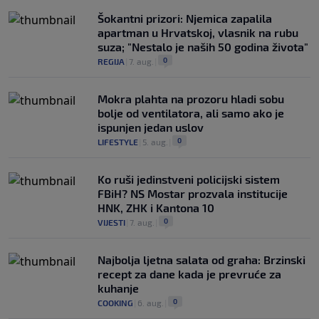
Šokantni prizori: Njemica zapalila
apartman u Hrvatskoj, vlasnik na rubu
suza; "Nestalo je naših 50 godina života"
0
REGIJA
|
7. aug.
|
Mokra plahta na prozoru hladi sobu
bolje od ventilatora, ali samo ako je
ispunjen jedan uslov
0
LIFESTYLE
|
5. aug.
|
Ko ruši jedinstveni policijski sistem
FBiH? NS Mostar prozvala institucije
HNK, ZHK i Kantona 10
0
VIJESTI
|
7. aug.
|
Najbolja ljetna salata od graha: Brzinski
recept za dane kada je prevruće za
kuhanje
0
COOKING
|
6. aug.
|