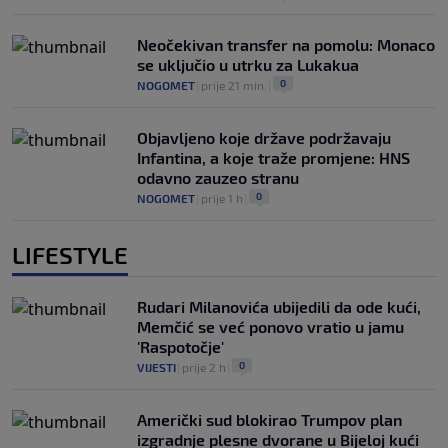
Neočekivan transfer na pomolu: Monaco
se uključio u utrku za Lukakua
0
NOGOMET
|
prije 21 min.
|
Objavljeno koje države podržavaju
Infantina, a koje traže promjene: HNS
odavno zauzeo stranu
0
NOGOMET
|
prije 1 h
|
LIFESTYLE
Rudari Milanovića ubijedili da ode kući,
Memčić se već ponovo vratio u jamu
'Raspotočje'
0
VIJESTI
|
prije 2 h
|
Američki sud blokirao Trumpov plan
izgradnje plesne dvorane u Bijeloj kući