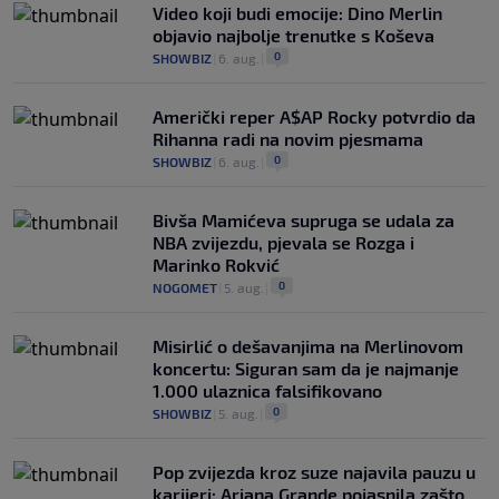
Video koji budi emocije: Dino Merlin
objavio najbolje trenutke s Koševa
0
SHOWBIZ
|
6. aug.
|
Američki reper A$AP Rocky potvrdio da
Rihanna radi na novim pjesmama
0
SHOWBIZ
|
6. aug.
|
Bivša Mamićeva supruga se udala za
NBA zvijezdu, pjevala se Rozga i
Marinko Rokvić
0
NOGOMET
|
5. aug.
|
Misirlić o dešavanjima na Merlinovom
koncertu: Siguran sam da je najmanje
1.000 ulaznica falsifikovano
0
SHOWBIZ
|
5. aug.
|
Pop zvijezda kroz suze najavila pauzu u
karijeri: Ariana Grande pojasnila zašto