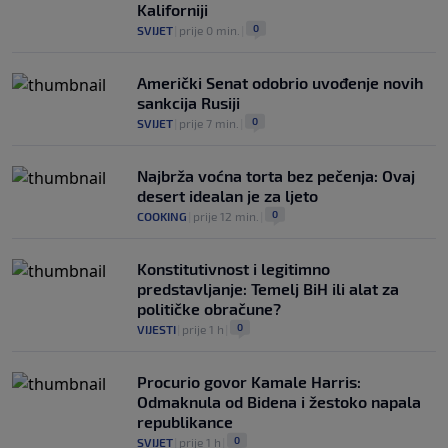
Kaliforniji
0
SVIJET
|
prije 0 min.
|
Američki Senat odobrio uvođenje novih
sankcija Rusiji
0
SVIJET
|
prije 7 min.
|
Najbrža voćna torta bez pečenja: Ovaj
desert idealan je za ljeto
0
COOKING
|
prije 12 min.
|
Konstitutivnost i legitimno
predstavljanje: Temelj BiH ili alat za
političke obračune?
0
VIJESTI
|
prije 1 h
|
Procurio govor Kamale Harris:
Odmaknula od Bidena i žestoko napala
republikance
0
SVIJET
|
prije 1 h
|