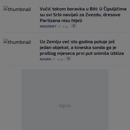
Vučić tokom boravka u BiH: U Čipuljićima
su svi Srbi navijali za Zvezdu, dresove
Partizana nisu htjeli
0
NOGOMET
|
6. aug.
|
Uz Zemlju već sto godina putuje još
jedan objekat, a kineska sonda ga je
prošlog mjeseca prvi put snimila izbliza
0
NAUKA
|
6. aug.
|
Oglas