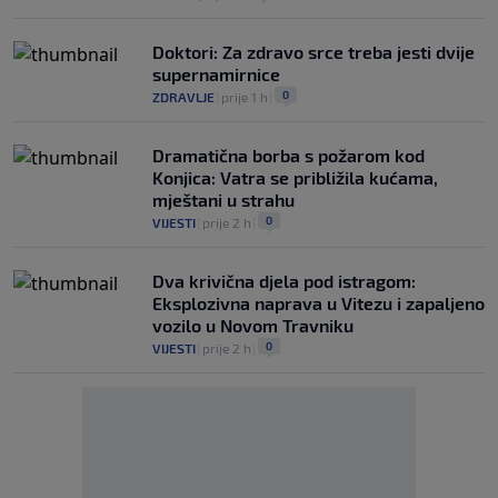
Doktori: Za zdravo srce treba jesti dvije
supernamirnice
0
ZDRAVLJE
|
prije 1 h
|
Dramatična borba s požarom kod
Konjica: Vatra se približila kućama,
mještani u strahu
0
VIJESTI
|
prije 2 h
|
Dva krivična djela pod istragom:
Eksplozivna naprava u Vitezu i zapaljeno
vozilo u Novom Travniku
0
VIJESTI
|
prije 2 h
|