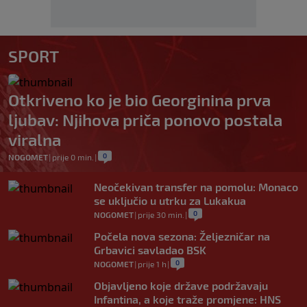
SPORT
Otkriveno ko je bio Georginina prva
ljubav: Njihova priča ponovo postala
viralna
0
NOGOMET
|
prije 0 min.
|
Neočekivan transfer na pomolu: Monaco
se uključio u utrku za Lukakua
0
NOGOMET
|
prije 30 min.
|
Počela nova sezona: Željezničar na
Grbavici savladao BSK
0
NOGOMET
|
prije 1 h
|
Objavljeno koje države podržavaju
Infantina, a koje traže promjene: HNS