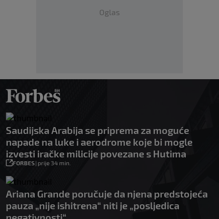
Oglas
Saudijska Arabija se priprema za moguće
napade na luke i aerodrome koje bi mogle
izvesti iračke milicije povezane s Hutima
FORBES
|
prije 34 min.
Ariana Grande poručuje da njena predstojeća
pauza „nije ishitrena“ niti je „posljedica
negativnosti“