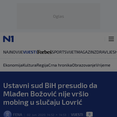
Oglas
NAJNOVIJE
VIJESTI
SPORT
SVIJET
MAGAZIN
ZDRAVLJE
S
Ekonomija
Kultura
Regija
Crna hronika
Obrazovanje
Vrijeme
Ustavni sud BiH presudio da
Mlađen Božović nije vršio
mobing u slučaju Lovrić
0
FENA
VIJESTI
|
02. jun. 2020. 14:52
>
14:53
|
|