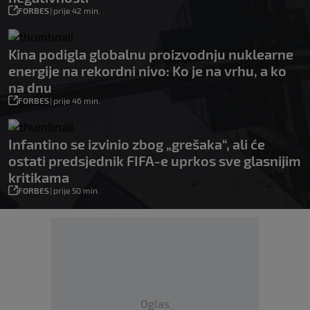
FORBES
|
prije 42 min.
Kina podigla globalnu proizvodnju nuklearne
energije na rekordni nivo: Ko je na vrhu, a ko
na dnu
FORBES
|
prije 46 min.
Infantino se izvinio zbog „grešaka“, ali će
ostati predsjednik FIFA-e uprkos sve glasnijim
kritikama
FORBES
|
prije 50 min.
Oglas