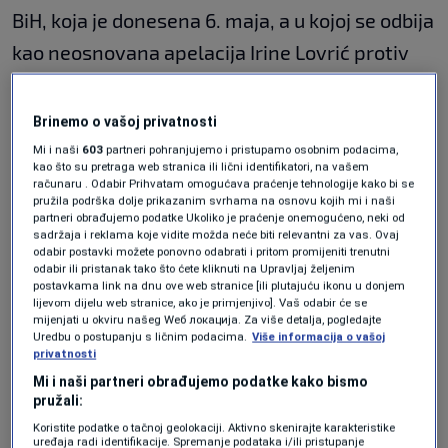
BiH, koja je donesena 6. maja, a u kojoj se odbija
kao neosnovana apelacija Irine Lovrić protiv
svih presuda po pitanju mobinga.
Brinemo o vašoj privatnosti
Božović tvrdi da su mu tužbe Irine Lovrić
Mi i naši
603
partneri pohranjujemo i pristupamo osobnim podacima,
nanijele veliku štetu, naročito kada je bio
kao što su pretraga web stranica ili lični identifikatori, na vašem
računaru . Odabir Prihvatam omogućava praćenje tehnologije kako bi se
kandidat za ministra za ljudska prava i
pružila podrška dolje prikazanim svrhama na osnovu kojih mi i naši
partneri obrađujemo podatke Ukoliko je praćenje onemogućeno, neki od
izbjeglice BiH.
sadržaja i reklama koje vidite možda neće biti relevantni za vas. Ovaj
odabir postavki možete ponovno odabrati i pritom promijeniti trenutni
odabir ili pristanak tako što ćete kliknuti na Upravljaj željenim
Tvrdi da je protiv njega tada vođena medijska
postavkama link na dnu ove web stranice [ili plutajuću ikonu u donjem
lijevom dijelu web stranice, ako je primjenjivo]. Vaš odabir će se
kampanja, iako je prošao sve provjere i
mijenjati u okviru našeg Wеб локација. Za više detalja, pogledajte
Centralne izborne komisije i Agencije za istrage
Uredbu o postupanju s ličnim podacima.
Više informacija o vašoj
privatnosti
i zaštitu.
Mi i naši partneri obrađujemo podatke kako bismo
pružali:
Božović kaže da mu je ova odluka Ustavnog
Koristite podatke o tačnoj geolokaciji. Aktivno skenirajte karakteristike
uređaja radi identifikacije. Spremanje podataka i/ili pristupanje