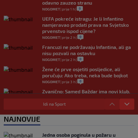
odavno zauzeo stranu
0
NOGOMET
|
prije 1 h
|
UEFA pokreće istragu: Je li Infantino
namjeravao prodati prava na Svjetsko
prvenstvo ispod cijene?
0
NOGOMET
|
prije 2 h
|
Francuzi ne podržavaju Infantina, ali ga
nisu pozvali na ostavku
0
NOGOMET
|
prije 2 h
|
Žene će prve osjetiti posljedice, ali
poručuju: Ako treba, neka bude bojkot
0
NOGOMET
|
prije 3 h
|
Zvanično: Samed Baždar ima novi klub,
zadužio broj sa velikom "težinom"
Idi na Sport
0
NOGOMET
|
prije 5 h
|
Prije nekoliko godina zaludjela je
NAJNOVIJE
internet, a onda nestala iz javnosti: Svi
se pitaju gdje je i šta radi (VIDEO)
0
OSTALI SPORTOVI
|
prije 5 h
|
Jedna osoba poginula u požaru u