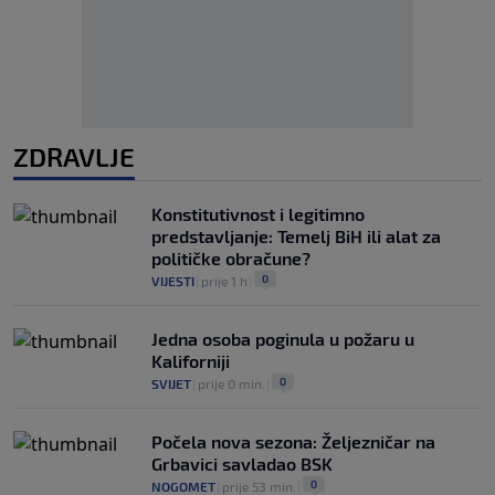
ZDRAVLJE
Konstitutivnost i legitimno
predstavljanje: Temelj BiH ili alat za
političke obračune?
0
VIJESTI
|
prije 1 h
|
Jedna osoba poginula u požaru u
Kaliforniji
0
SVIJET
|
prije 0 min.
|
Počela nova sezona: Željezničar na
Grbavici savladao BSK
0
NOGOMET
|
prije 53 min.
|