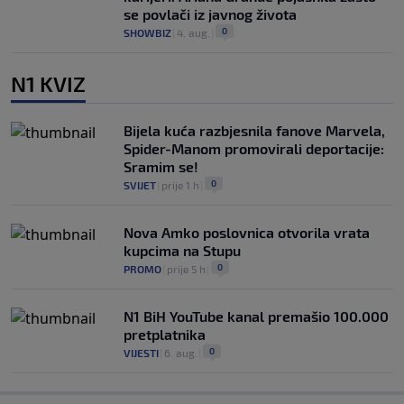
se povlači iz javnog života
0
SHOWBIZ
|
4. aug.
|
N1 KVIZ
Bijela kuća razbjesnila fanove Marvela,
Spider-Manom promovirali deportacije:
Sramim se!
0
SVIJET
|
prije 1 h
|
Nova Amko poslovnica otvorila vrata
kupcima na Stupu
0
PROMO
|
prije 5 h
|
N1 BiH YouTube kanal premašio 100.000
pretplatnika
0
VIJESTI
|
6. aug.
|