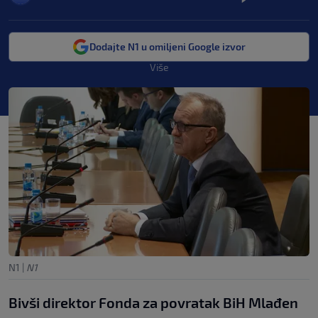
Dodajte N1 u omiljeni Google izvor
Više
N1
|
N1
Bivši direktor Fonda za povratak BiH Mlađen