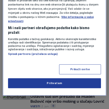
odabir ili pristanak tako što ćete kliknuti na Upravljaj željenim
0
VIJESTI
|
2. dec.
|
postavkama link na dnu ove web stranice [ili plutajuću ikonu u donjem
lijevom dijelu web stranice, ako je primjenjivo]. Vaš odabir će se
mijenjati u okviru našeg Wеб локација. Za više detalja, pogledajte
Lovrić najavljuje protest na Trgu BiH:
Uredbu o postupanju s ličnim podacima.
Više informacija o vašoj
Vrijeme je da narod sazna pravu istinu
privatnosti
0
VIJESTI
|
3. jun.
|
Mi i naši partneri obrađujemo podatke kako bismo
pružali:
Koristite podatke o tačnoj geolokaciji. Aktivno skenirajte karakteristike
uređaja radi identifikacije. Spremanje podataka i/ili pristupanje
podacima na uređaju. Prilagođeno oglašavanje i sadržaj, mjerenje
oglašavanja i sadržaja, istraživanje publike i razvoj usluga.
Spisak partnera (pružalaca usluga)
Oglas
Prikaži svrhe
Prihvatam
Ustavni sud BiH presudio da Mlađen
Božović nije vršio mobing u slučaju Lovrić
0
VIJESTI
|
2. jun.
|