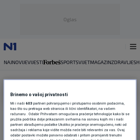
Oglas
NAJNOVIJE
VIJESTI
SPORT
SVIJET
MAGAZIN
ZDRAVLJE
SH
IRINA LOVRIĆ
Brinemo o vašoj privatnosti
Mi i naši
603
partneri pohranjujemo i pristupamo osobnim podacima,
Prva bh. zviždačica opisala torturu:
kao što su pretraga web stranica ili lični identifikatori, na vašem
Udario je, a sada je šef kabineta ministra
računaru . Odabir Prihvatam omogućava praćenje tehnologije kako bi se
0
VIJESTI
|
10. apr.
|
pružila podrška dolje prikazanim svrhama na osnovu kojih mi i naši
partneri obrađujemo podatke Ukoliko je praćenje onemogućeno, neki od
sadržaja i reklama koje vidite možda neće biti relevantni za vas. Ovaj
Mlađen Božović osuđen zbog nasilničkog
odabir postavki možete ponovno odabrati i pritom promijeniti trenutni
ponašanja prema Irini Lovrić