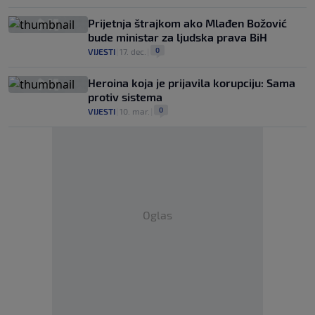
Prijetnja štrajkom ako Mlađen Božović
bude ministar za ljudska prava BiH
0
VIJESTI
|
17. dec.
|
Heroina koja je prijavila korupciju: Sama
protiv sistema
0
VIJESTI
|
10. mar.
|
Oglas