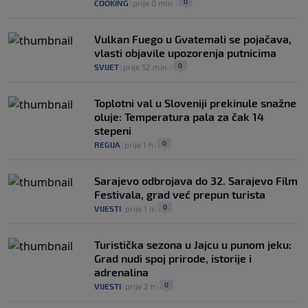
0
COOKING
|
prije 0 min.
|
Vulkan Fuego u Gvatemali se pojačava,
vlasti objavile upozorenja putnicima
0
SVIJET
|
prije 52 min.
|
Toplotni val u Sloveniji prekinule snažne
oluje: Temperatura pala za čak 14
stepeni
0
REGIJA
|
prije 1 h
|
Sarajevo odbrojava do 32. Sarajevo Film
Festivala, grad već prepun turista
0
VIJESTI
|
prije 1 h
|
Turistička sezona u Jajcu u punom jeku:
Grad nudi spoj prirode, istorije i
adrenalina
0
VIJESTI
|
prije 2 h
|