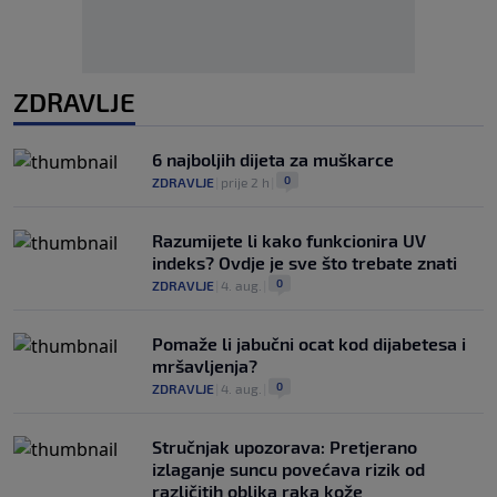
ZDRAVLJE
6 najboljih dijeta za muškarce
0
ZDRAVLJE
|
prije 2 h
|
Razumijete li kako funkcionira UV
indeks? Ovdje je sve što trebate znati
0
ZDRAVLJE
|
4. aug.
|
Pomaže li jabučni ocat kod dijabetesa i
mršavljenja?
0
ZDRAVLJE
|
4. aug.
|
Stručnjak upozorava: Pretjerano
izlaganje suncu povećava rizik od
različitih oblika raka kože