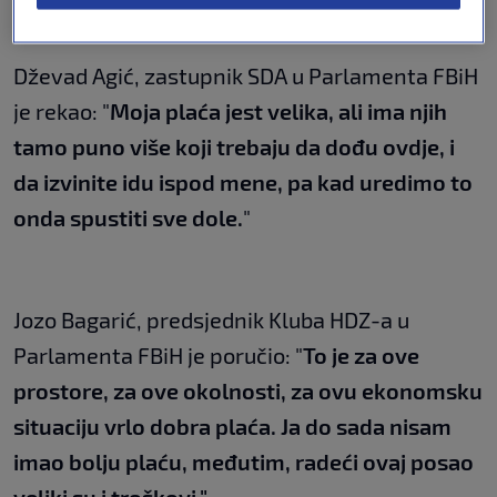
Knezović, zastupnik HDZ-a u Parlamenta FBiH.
Dževad Agić, zastupnik SDA u Parlamenta FBiH
je rekao: "
Moja plaća jest velika, ali ima njih
tamo puno više koji trebaju da dođu ovdje, i
da izvinite idu ispod mene, pa kad uredimo to
onda spustiti sve dole.
"
Jozo Bagarić, predsjednik Kluba HDZ-a u
Parlamenta FBiH je poručio: "
To je za ove
prostore, za ove okolnosti, za ovu ekonomsku
situaciju vrlo dobra plaća. Ja do sada nisam
imao bolju plaću, međutim, radeći ovaj posao
veliki su i troškovi."