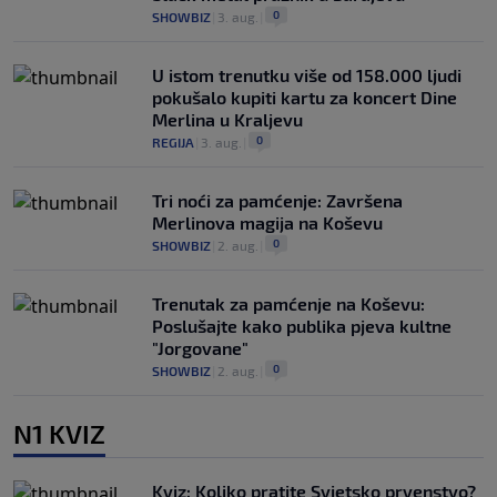
0
SHOWBIZ
|
3. aug.
|
U istom trenutku više od 158.000 ljudi
pokušalo kupiti kartu za koncert Dine
Merlina u Kraljevu
0
REGIJA
|
3. aug.
|
Tri noći za pamćenje: Završena
Merlinova magija na Koševu
0
SHOWBIZ
|
2. aug.
|
Trenutak za pamćenje na Koševu:
Poslušajte kako publika pjeva kultne
"Jorgovane"
0
SHOWBIZ
|
2. aug.
|
N1 KVIZ
Kviz: Koliko pratite Svjetsko prvenstvo?