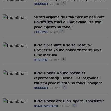
1
NOGOMET
|
22. jun.
|
Skrati vrijeme do utakmice uz naš kviz:
Pokaži šta znaš o Zmajevima i zauzmi
prvo mjesto na tabeli
1
LIFESTYLE
|
12. jun.
|
KVIZ: Spremate li se za Koševo?
Provjerite koliko dobro znate stihove
Dine Merlina
1
MAGAZIN
|
31. mar.
|
KVIZ: Pokaži koliko poznaješ
reprezentaciju Bosne i Hercegovine i
zauzmi prvo mjesto na tabeli navijača
0
NOGOMET
|
31. mar.
|
KVIZ: Poznajete li bh. sport i sportiste?
0
OSTALI SPORTOVI
|
23. mar.
|