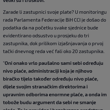
Zarade li zastupnici svoje plate? U monitoringu
rada Parlamenta Federacije BiH CCI je došao do
podatka da na početku svake sjednice bude
evidentirano odsustvo u prosjeku do tri
zastupnika, dok prilikom izjašnjavanja o prvoj
tački dnevnog reda već fali oko 20 zastupnika.
"
Oni onako vrlo paušalno sami sebi određuju
nivo plaće, administraciji koja je njihovo
biračko tijelo također određuju nivo plaće,
dijele svojim stranačkim direktorima i
upravnim odborima enormne plaće, a onda im
tobože budu argument da sebi ne smanje
plaće. To je providna i bezobrazna predstava