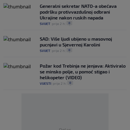
Generalni sekretar NATO-a obećava
podršku protivvazdušnoj odbrani
Ukrajine nakon ruskih napada
0
SVIJET
|
prije 2 h
|
SAD: Više ljudi ubijeno u masovnoj
pucnjavi u Sjevernoj Karolini
0
SVIJET
|
prije 2 h
|
Požar kod Trebinja ne jenjava: Aktiviralo
se minsko polje, u pomoć stigao i
helikopeter (VIDEO)
0
VIJESTI
|
prije 2 h
|
Oglas