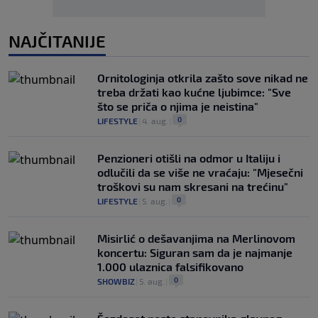
NAJČITANIJE
Ornitologinja otkrila zašto sove nikad ne
treba držati kao kućne ljubimce: "Sve
što se priča o njima je neistina"
0
LIFESTYLE
|
4. aug.
|
Penzioneri otišli na odmor u Italiju i
odlučili da se više ne vraćaju: "Mjesečni
troškovi su nam skresani na trećinu"
0
LIFESTYLE
|
5. aug.
|
Misirlić o dešavanjima na Merlinovom
koncertu: Siguran sam da je najmanje
1.000 ulaznica falsifikovano
0
SHOWBIZ
|
5. aug.
|