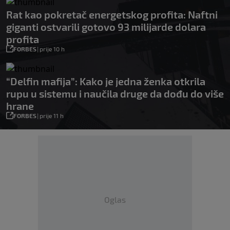
Rat kao pokretač energetskog profita: Naftni
giganti ostvarili gotovo 93 milijarde dolara
profita
FORBES
|
prije 10 h
“Delfin mafija”: Kako je jedna ženka otkrila
rupu u sistemu i naučila druge da dođu do više
hrane
FORBES
|
prije 11 h
Oglas