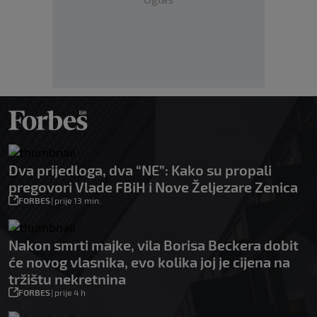
Dva prijedloga, dva “NE”: Kako su propali
pregovori Vlade FBiH i Nove Željezare Zenica
FORBES
|
prije 13 min.
Nakon smrti majke, vila Borisa Beckera dobit
će novog vlasnika, evo kolika joj je cijena na
tržištu nekretnina
FORBES
|
prije 4 h