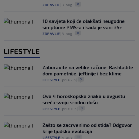
0
ZDRAVLJE
|
3. aug.
|
10 savjeta koji će olakšati neugodne
simptome PMS-a i kada je vani 35+
0
ZDRAVLJE
|
3. aug.
|
LIFESTYLE
Zaboravite na velike račune: Rashladite
dom pametnije, jeftinije i bez klime
0
LIFESTYLE
|
prije 2 h
|
Ova 4 horoskopska znaka u avgustu
sreću svoju srodnu dušu
0
LIFESTYLE
|
prije 11 h
|
Zašto se zacrvenimo od stida? Odgovor
krije ljudska evolucija
0
LIFESTYLE
|
4. aug.
|