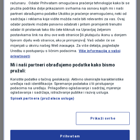
računaru . Odabir Prihvatam omogućava praćenje tehnologije kako bi se
razloga što ostvaruju puno veća primanja već
pružila podrška dolje prikazanim svrhama na osnovu kojih mi i naši
partneri obrađujemo podatke Ukoliko je praćenje onemogućeno, neki od
mi kao profesionalni poslanici
."
sadržaja i reklama koje vidite možda neće biti relevantni za vas. Ovaj
odabir postavki možete ponovno odabrati i pritom promijeniti trenutni
odabir ili pristanak tako što ćete kliknuti na Upravljaj željenim
Pitali smo kako onda uskladiti primanja no,
postavkama link na dnu ove web stranice [ili plutajuću ikonu u donjem
lijevom dijelu web stranice, ako je primjenjivo]. Vaš odabir će se
odgovor nismo dobili.
mijenjati u okviru našeg Wеб локација. Za više detalja, pogledajte
Uredbu o postupanju s ličnim podacima.
Više informacija o vašoj
privatnosti
Isto pitanje posatvljeno je i na sjednici.
Mi i naši partneri obrađujemo podatke kako bismo
Glasnije su bile tvrdnje da plate zastupnika i
pružali:
Koristite podatke o tačnoj geolokaciji. Aktivno skenirajte karakteristike
nisu velike. Kažu, prvo treba smanjiti primanja
uređaja radi identifikacije. Spremanje podataka i/ili pristupanje
podacima na uređaju. Prilagođeno oglašavanje i sadržaj, mjerenje
u brojnim preduzećima koje ovaj parlament i
oglašavanja i sadržaja, istraživanje publike i razvoj usluga.
Spisak partnera (pružalaca usluga)
vlada imenuju.
"
Plaća kao plaća profesionalnih zastupnika,
Prikaži svrhe
mislim da nije po hijerarhiji, po visini, ni među
stotinu na razini Federacije
", smatra Dario
Prihvatam