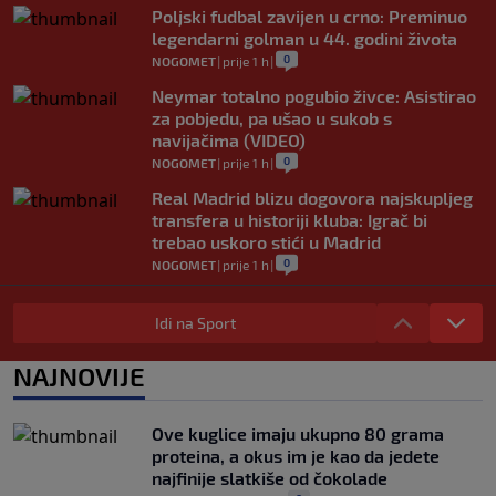
Poljski fudbal zavijen u crno: Preminuo
legendarni golman u 44. godini života
0
NOGOMET
|
prije 1 h
|
Neymar totalno pogubio živce: Asistirao
za pobjedu, pa ušao u sukob s
navijačima (VIDEO)
0
NOGOMET
|
prije 1 h
|
Real Madrid blizu dogovora najskupljeg
transfera u historiji kluba: Igrač bi
trebao uskoro stići u Madrid
0
NOGOMET
|
prije 1 h
|
Lara Gut-Behrami završila karijeru:
Jedna od najvećih skijašica svih
Idi na Sport
vremena rekla "zbogom"
0
OSTALI SPORTOVI
|
prije 1 h
|
NAJNOVIJE
Predsjednik FIFA-e ne odustaje od svojih
planova: Otkriveno šta je ponudio
Ove kuglice imaju ukupno 80 grama
Marokancima za podršku
proteina, a okus im je kao da jedete
0
NOGOMET
|
prije 2 h
|
najfinije slatkiše od čokolade