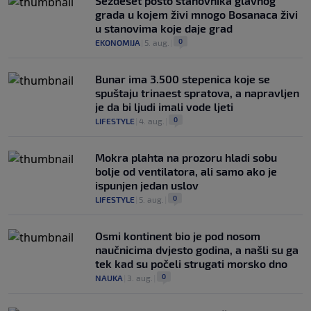
Šezdeset posto stanovnika glavnog
grada u kojem živi mnogo Bosanaca živi
u stanovima koje daje grad
0
EKONOMIJA
|
5. aug.
|
Bunar imа 3.500 stepenica koje se
spuštaju trinaest spratova, a napravljen
je da bi ljudi imali vode ljeti
0
LIFESTYLE
|
4. aug.
|
Mokra plahta na prozoru hladi sobu
bolje od ventilatora, ali samo ako je
ispunjen jedan uslov
0
LIFESTYLE
|
5. aug.
|
Osmi kontinent bio je pod nosom
naučnicima dvjesto godina, a našli su ga
tek kad su počeli strugati morsko dno
0
NAUKA
|
3. aug.
|