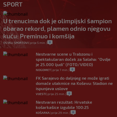
SPORT
U trenucima dok je olimpijski šampion
obarao rekord, plamen odnio njegovu
kuću: Preminuo i komšija
0
OSTALI SPORTOVI
|
prije 5 min.
|
Nestvarne scene u Trabzonu i
spektakularan doček za Salaha: "Ovdje
je 25.000 ljudi" (FOTO/VIDEO)
0
NOGOMET
|
prije 7 min.
|
FK Sarajevo do daljnjeg ne može igrati
domaće utakmice na Koševu: Stadion ne
ispunjava uslove
0
VIJESTI
|
prije 25 min.
|
Nestvaran rezultat: Hrvatske
košarkašice izgubile 100:25
0
KOŠARKA
|
prije 29 min.
|