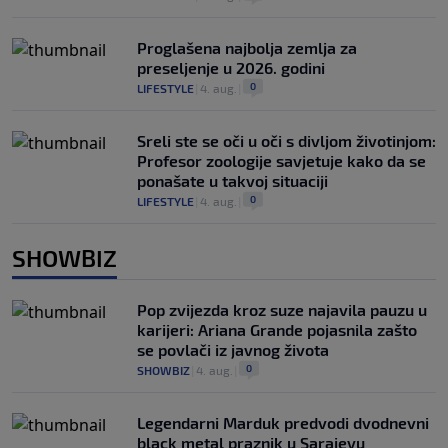
Proglašena najbolja zemlja za
preseljenje u 2026. godini
0
LIFESTYLE
|
4. aug.
|
Sreli ste se oči u oči s divljom životinjom:
Profesor zoologije savjetuje kako da se
ponašate u takvoj situaciji
0
LIFESTYLE
|
4. aug.
|
SHOWBIZ
Pop zvijezda kroz suze najavila pauzu u
karijeri: Ariana Grande pojasnila zašto
se povlači iz javnog života
0
SHOWBIZ
|
4. aug.
|
Legendarni Marduk predvodi dvodnevni
black metal praznik u Sarajevu