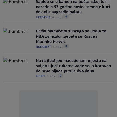
Saplео se o kamen na poštanskoj turi, i
narednih 33 godine nosio kamenje kući
dok nije sagradio palatu
0
LIFESTYLE
|
4. aug.
|
Bivša Mamićeva supruga se udala za
NBA zvijezdu, pjevala se Rozga i
Marinko Rokvić
0
NOGOMET
|
5. aug.
|
Na najtoplijem naseljenom mjestu na
svijetu ljudi rukama vade so, a karavan
do prve pijace putuje dva dana
0
SVIJET
|
5. aug.
|