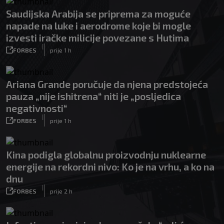
Saudijska Arabija se priprema za moguće
napade na luke i aerodrome koje bi mogle
izvesti iračke milicije povezane s Hutima
|
FORBES
prije 1 h
Ariana Grande poručuje da njena predstojeća
pauza „nije ishitrena“ niti je „posljedica
negativnosti“
|
FORBES
prije 1 h
Kina podigla globalnu proizvodnju nuklearne
energije na rekordni nivo: Ko je na vrhu, a ko na
dnu
|
FORBES
prije 2 h