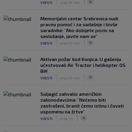
|
|
0
VIJESTI
prije 25 min
Memorijalni centar Srebrenica nudi
pravnu pomoć i za sadašnje i bivše
saradnike: "Ako dobijete poziv na
saslušanje, javite nam se"
|
|
0
VIJESTI
prije 52 min
Aktivan požar kod Konjica: U gašenju
učestvovali Air Tractor i helikopter OS
BiH
|
|
0
VIJESTI
prije 59 min
Suljagić zahvalio američkim
zakonodavcima: "Nećemo biti
zastrašeni, branit ćemo istinu i čuvati
uspomenu na žrtve"
|
|
0
VIJESTI
prije 1 h