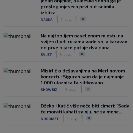
jedan objekat, a kineska sonda ga je
prošlog mjeseca prvi put snimila
izbliza
|
|
0
NAUKA
6. aug.
Na najtoplijem naseljenom mjestu na
svijetu ljudi rukama vade so, a karavan
do prve pijace putuje dva dana
|
|
0
SVIJET
5. aug.
Misirlić o dešavanjima na Merlinovom
koncertu: Siguran sam da je najmanje
1.000 ulaznica falsifikovano
|
|
0
SHOWBIZ
5. aug.
Džeko i Katić više neće biti cimeri: "Sada
će morati kuhati za nju, ne za mene..."
|
|
0
NOGOMET
6. aug.