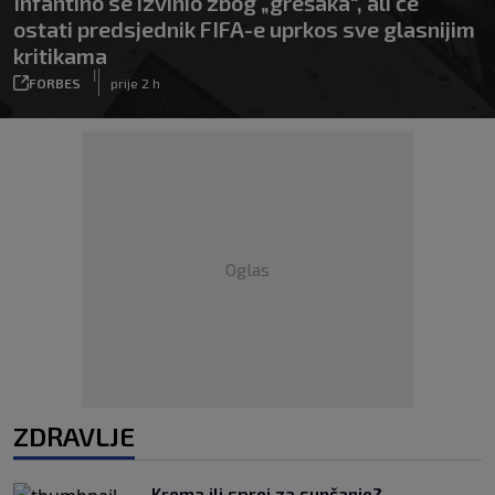
Infantino se izvinio zbog „grešaka“, ali će
ostati predsjednik FIFA-e uprkos sve glasnijim
kritikama
|
FORBES
prije 2 h
Oglas
ZDRAVLJE
Krema ili sprej za sunčanje?