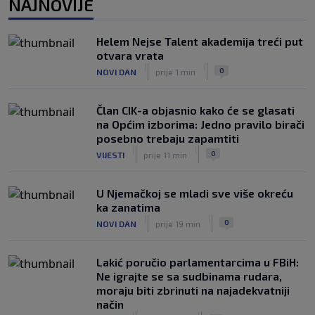
NAJNOVIJE
Allah, Allah, Allah, Allah… Mohamed
Salah! (VIDEO)
Helem Nejse Talent akademija treći put
|
|
0
NOGOMET
6. aug.
otvara vrata
|
|
0
NOVI DAN
prije 1 min
Član CIK-a objasnio kako će se glasati
na Općim izborima: Jedno pravilo birači
posebno trebaju zapamtiti
|
|
0
VIJESTI
prije 11 min
U Njemačkoj se mladi sve više okreću
ka zanatima
|
|
0
NOVI DAN
prije 19 min
Lakić poručio parlamentarcima u FBiH:
Ne igrajte se sa sudbinama rudara,
moraju biti zbrinuti na najadekvatniji
način