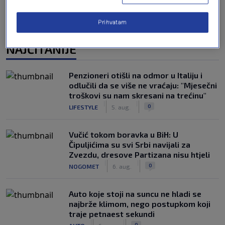
Prihvatam
NAJČITANIJE
Penzioneri otišli na odmor u Italiju i
odlučili da se više ne vraćaju: "Mjesečni
troškovi su nam skresani na trećinu"
|
|
0
LIFESTYLE
5. aug.
Vučić tokom boravka u BiH: U
Čipuljićima su svi Srbi navijali za
Zvezdu, dresove Partizana nisu htjeli
|
|
0
NOGOMET
6. aug.
Auto koje stoji na suncu ne hladi se
najbrže klimom, nego postupkom koji
traje petnaest sekundi
|
|
0