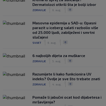
Dermatolozi otkrili šta je bolji izbor
|
|
0
ZDRAVLJE
6. aug.
Masovna epidemija u SAD-u: Opasni
parazit u iceberg salati razbolio više
od 25.000 ljudi, zabilježeni i smrtni
slučajevi
|
|
0
SVIJET
6. aug.
6 najboljih dijeta za muškarce
|
|
0
ZDRAVLJE
5. aug.
Razumijete li kako funkcionira UV
indeks? Ovdje je sve što trebate znati
|
|
0
ZDRAVLJE
4. aug.
Pomaže li jabučni ocat kod dijabetesa i
mršavljenja?
|
|