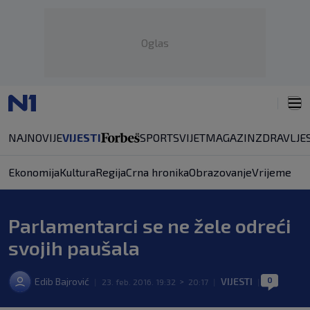
Oglas
NAJNOVIJE
VIJESTI
SPORT
SVIJET
MAGAZIN
ZDRAVLJE
Ekonomija
Kultura
Regija
Crna hronika
Obrazovanje
Vrijeme
Parlamentarci se ne žele odreći
svojih paušala
0
Edib Bajrović
VIJESTI
|
23. feb. 2016. 19:32
>
20:17
|
|