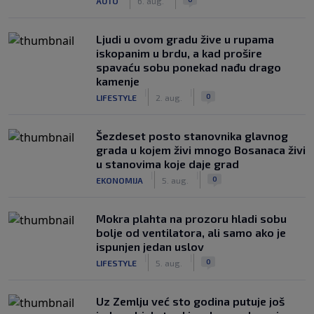
AUTO
6. aug.
Ljudi u ovom gradu žive u rupama
iskopanim u brdu, a kad prošire
spavaću sobu ponekad nađu drago
kamenje
|
|
0
LIFESTYLE
2. aug.
Šezdeset posto stanovnika glavnog
grada u kojem živi mnogo Bosanaca živi
u stanovima koje daje grad
|
|
0
EKONOMIJA
5. aug.
Mokra plahta na prozoru hladi sobu
bolje od ventilatora, ali samo ako je
ispunjen jedan uslov
|
|
0
LIFESTYLE
5. aug.
Uz Zemlju već sto godina putuje još