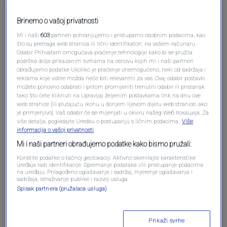
Brinemo o vašoj privatnosti
Mi i naši
603
partneri pohranjujemo i pristupamo osobnim podacima, kao
što su pretraga web stranica ili lični identifikatori, na vašem računaru .
Odabir Prihvatam omogućava praćenje tehnologije kako bi se pružila
podrška dolje prikazanim svrhama na osnovu kojih mi i naši partneri
Oglas
obrađujemo podatke Ukoliko je praćenje onemogućeno, neki od sadržaja i
reklama koje vidite možda neće biti relevantni za vas. Ovaj odabir postavki
možete ponovno odabrati i pritom promijeniti trenutni odabir ili pristanak
tako što ćete kliknuti na Upravljaj željenim postavkama link na dnu ove
web stranice [ili plutajuću ikonu u donjem lijevom dijelu web stranice, ako
je primjenjivo]. Vaš odabir će se mijenjati u okviru našeg Wеб локација. Za
više detalja, pogledajte Uredbu o postupanju s ličnim podacima.
Više
informacija o vašoj privatnosti
Mi i naši partneri obrađujemo podatke kako bismo pružali:
Koristite podatke o tačnoj geolokaciji. Aktivno skenirajte karakteristike
uređaja radi identifikacije. Spremanje podataka i/ili pristupanje podacima
na uređaju. Prilagođeno oglašavanje i sadržaj, mjerenje oglašavanja i
sadržaja, istraživanje publike i razvoj usluga.
Spisak partnera (pružalaca usluga)
Oglas
Prikaži svrhe