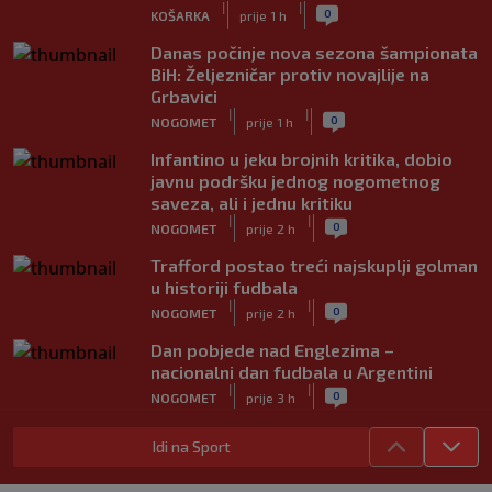
|
|
0
KOŠARKA
prije 1 h
Danas počinje nova sezona šampionata
BiH: Željezničar protiv novajlije na
Grbavici
|
|
0
NOGOMET
prije 1 h
Infantino u jeku brojnih kritika, dobio
javnu podršku jednog nogometnog
saveza, ali i jednu kritiku
|
|
0
NOGOMET
prije 2 h
Trafford postao treći najskuplji golman
u historiji fudbala
|
|
0
NOGOMET
prije 2 h
Dan pobjede nad Englezima –
nacionalni dan fudbala u Argentini
|
|
0
NOGOMET
prije 3 h
Tabaković riješio evropski meč i
Idi na Sport
Salzburgu donio pobjedu (VIDEO)
|
|
0
NOGOMET
6. aug.