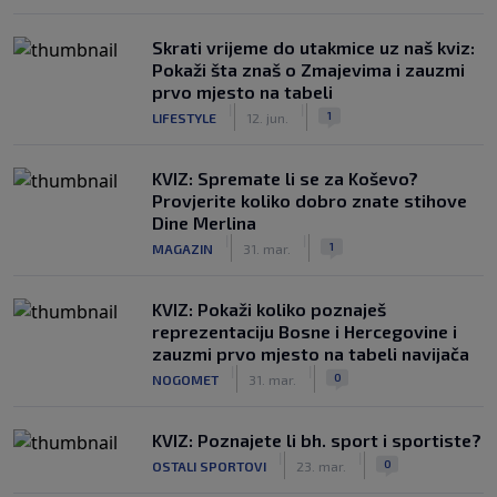
Skrati vrijeme do utakmice uz naš kviz:
Pokaži šta znaš o Zmajevima i zauzmi
prvo mjesto na tabeli
|
|
1
LIFESTYLE
12. jun.
KVIZ: Spremate li se za Koševo?
Provjerite koliko dobro znate stihove
Dine Merlina
|
|
1
MAGAZIN
31. mar.
KVIZ: Pokaži koliko poznaješ
reprezentaciju Bosne i Hercegovine i
zauzmi prvo mjesto na tabeli navijača
|
|
0
NOGOMET
31. mar.
KVIZ: Poznajete li bh. sport i sportiste?
|
|
0
OSTALI SPORTOVI
23. mar.