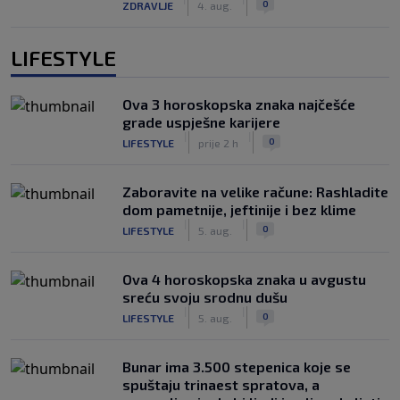
0
ZDRAVLJE
4. aug.
LIFESTYLE
Ova 3 horoskopska znaka najčešće
grade uspješne karijere
|
|
0
LIFESTYLE
prije 2 h
Zaboravite na velike račune: Rashladite
dom pametnije, jeftinije i bez klime
|
|
0
LIFESTYLE
5. aug.
Ova 4 horoskopska znaka u avgustu
sreću svoju srodnu dušu
|
|
0
LIFESTYLE
5. aug.
Bunar imа 3.500 stepenica koje se
spuštaju trinaest spratova, a