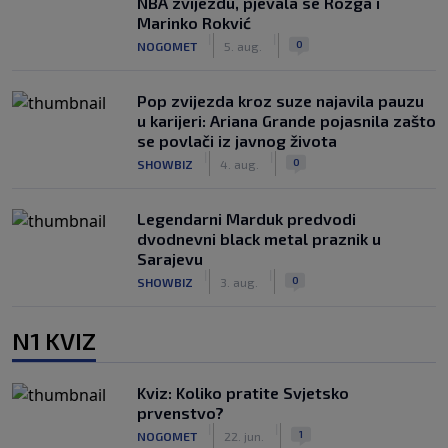
NBA zvijezdu, pjevala se Rozga i
Marinko Rokvić
|
|
0
NOGOMET
5. aug.
Pop zvijezda kroz suze najavila pauzu
u karijeri: Ariana Grande pojasnila zašto
se povlači iz javnog života
|
|
0
SHOWBIZ
4. aug.
Legendarni Marduk predvodi
dvodnevni black metal praznik u
Sarajevu
|
|
0
SHOWBIZ
3. aug.
N1 KVIZ
Kviz: Koliko pratite Svjetsko
prvenstvo?
|
|
1
NOGOMET
22. jun.