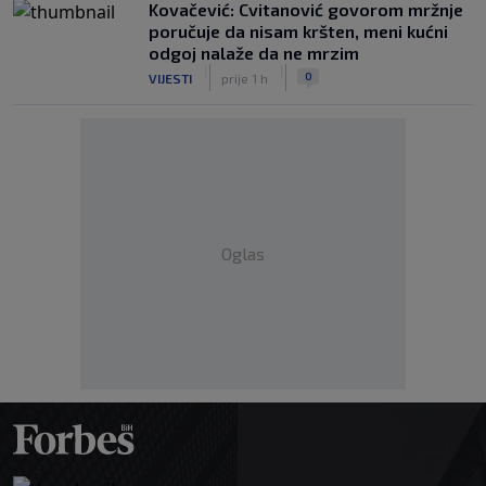
Kovačević: Cvitanović govorom mržnje
poručuje da nisam kršten, meni kućni
odgoj nalaže da ne mrzim
|
|
0
VIJESTI
prije 1 h
Oglas