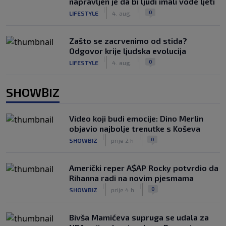
napravljen je da bi ljudi imali vode ljeti
|
|
0
LIFESTYLE
4. aug.
Zašto se zacrvenimo od stida?
Odgovor krije ljudska evolucija
|
|
0
LIFESTYLE
4. aug.
SHOWBIZ
Video koji budi emocije: Dino Merlin
objavio najbolje trenutke s Koševa
|
|
0
SHOWBIZ
prije 2 h
Američki reper A$AP Rocky potvrdio da
Rihanna radi na novim pjesmama
|
|
0
SHOWBIZ
prije 4 h
Bivša Mamićeva supruga se udala za