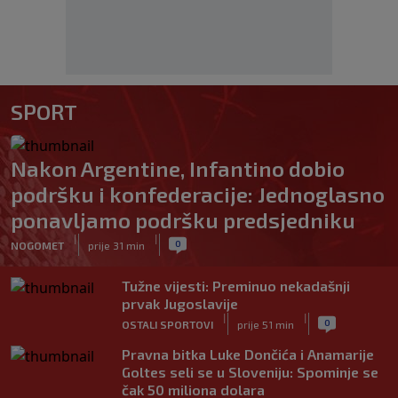
SPORT
Nakon Argentine, Infantino dobio
podršku i konfederacije: Jednoglasno
ponavljamo podršku predsjedniku
|
|
0
NOGOMET
prije 31 min
Tužne vijesti: Preminuo nekadašnji
prvak Jugoslavije
|
|
0
OSTALI SPORTOVI
prije 51 min
Pravna bitka Luke Dončića i Anamarije
Goltes seli se u Sloveniju: Spominje se
čak 50 miliona dolara