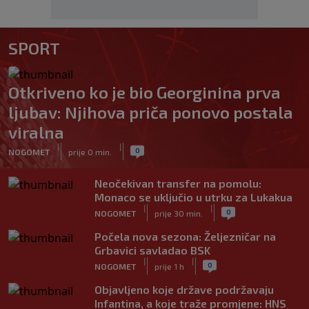
SPORT
Otkriveno ko je bio Georginina prva
ljubav: Njihova priča ponovo postala
viralna
|
|
0
NOGOMET
prije 0 min.
Neočekivan transfer na pomolu:
Monaco se uključio u utrku za Lukakua
|
|
0
NOGOMET
prije 30 min.
Počela nova sezona: Željezničar na
Grbavici savladao BSK
|
|
0
NOGOMET
prije 1 h
Objavljeno koje države podržavaju
Infantina, a koje traže promjene: HNS