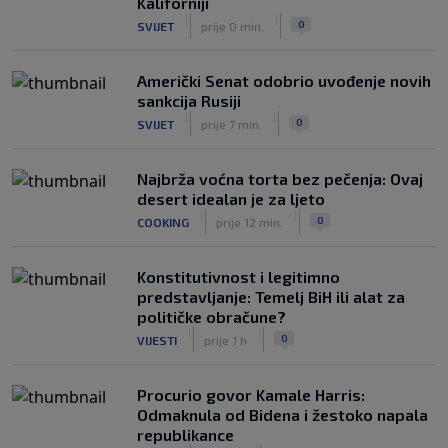
Kaliforniji
|
|
0
OSTALI SPORTOVI
prije 5 h
|
|
0
SVIJET
prije 0 min.
Američki Senat odobrio uvođenje novih
sankcija Rusiji
|
|
0
SVIJET
prije 7 min.
Najbrža voćna torta bez pečenja: Ovaj
desert idealan je za ljeto
|
|
0
COOKING
prije 12 min.
Konstitutivnost i legitimno
predstavljanje: Temelj BiH ili alat za
političke obračune?
|
|
0
VIJESTI
prije 1 h
Procurio govor Kamale Harris:
Odmaknula od Bidena i žestoko napala
republikance