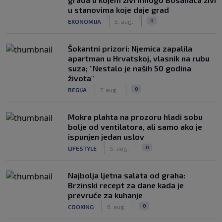
u stanovima koje daje grad
|
|
0
EKONOMIJA
5. aug.
Šokantni prizori: Njemica zapalila
apartman u Hrvatskoj, vlasnik na rubu
suza; "Nestalo je naših 50 godina
života"
|
|
0
REGIJA
7. aug.
Mokra plahta na prozoru hladi sobu
bolje od ventilatora, ali samo ako je
ispunjen jedan uslov
|
|
0
LIFESTYLE
5. aug.
Najbolja ljetna salata od graha:
Brzinski recept za dane kada je
prevruće za kuhanje
|
|
0
COOKING
6. aug.