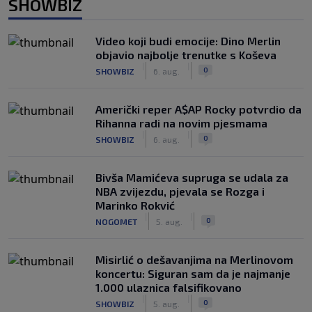
SHOWBIZ
Video koji budi emocije: Dino Merlin
objavio najbolje trenutke s Koševa
|
|
0
SHOWBIZ
6. aug.
Američki reper A$AP Rocky potvrdio da
Rihanna radi na novim pjesmama
|
|
0
SHOWBIZ
6. aug.
Bivša Mamićeva supruga se udala za
NBA zvijezdu, pjevala se Rozga i
Marinko Rokvić
|
|
0
NOGOMET
5. aug.
Misirlić o dešavanjima na Merlinovom
koncertu: Siguran sam da je najmanje
1.000 ulaznica falsifikovano
|
|
0
SHOWBIZ
5. aug.