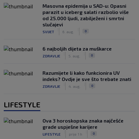
Masovna epidemija u SAD-u: Opasni
parazit u iceberg salati razbolio više
od 25.000 ljudi, zabilježeni i smrtni
slučajevi
|
|
0
SVIJET
6. aug.
6 najboljih dijeta za muškarce
|
|
0
ZDRAVLJE
5. aug.
Razumijete li kako funkcionira UV
indeks? Ovdje je sve što trebate znati
|
|
0
ZDRAVLJE
4. aug.
LIFESTYLE
Ova 3 horoskopska znaka najčešće
grade uspješne karijere
|
|
0
LIFESTYLE
prije 1 h