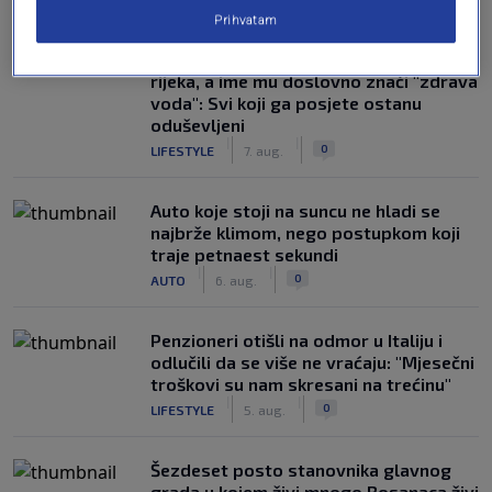
NAJČITANIJE
Prihvatam
Susjedi pišu o gradu u BiH na devet
rijeka, a ime mu doslovno znači "zdrava
voda": Svi koji ga posjete ostanu
oduševljeni
|
|
0
LIFESTYLE
7. aug.
Auto koje stoji na suncu ne hladi se
najbrže klimom, nego postupkom koji
traje petnaest sekundi
|
|
0
AUTO
6. aug.
Penzioneri otišli na odmor u Italiju i
odlučili da se više ne vraćaju: "Mjesečni
troškovi su nam skresani na trećinu"
|
|
0
LIFESTYLE
5. aug.
Šezdeset posto stanovnika glavnog
grada u kojem živi mnogo Bosanaca živi