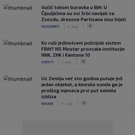
Vučić tokom boravka u BiH: U
Čipuljićima su svi Srbi navijali za
Zvezdu, dresove Partizana nisu htjeli
|
|
0
NOGOMET
6. aug.
Ko ruši jedinstveni policijski sistem
FBiH? NS Mostar prozvala institucije
HNK, ZHK i Kantona 10
|
|
0
VIJESTI
7. aug.
Uz Zemlju već sto godina putuje još
jedan objekat, a kineska sonda ga je
prošlog mjeseca prvi put snimila
izbliza
|
|
0
NAUKA
6. aug.