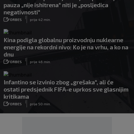
pauza „nije ishitrena“ niti je „posljedica
negativnosti“
|
FORBES
prije 42 min.
Kina podigla globalnu proizvodnju nuklearne
energije na rekordni nivo: Ko je na vrhu, a ko na
dnu
|
FORBES
prije 46 min.
Infantino se izvinio zbog „grešaka“, ali će
ostati predsjednik FIFA-e uprkos sve glasnijim
kritikama
|
FORBES
prije 50 min.