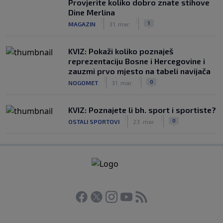
Provjerite koliko dobro znate stihove
Dine Merlina
|
|
1
MAGAZIN
31. mar.
KVIZ: Pokaži koliko poznaješ
reprezentaciju Bosne i Hercegovine i
zauzmi prvo mjesto na tabeli navijača
|
|
0
NOGOMET
31. mar.
KVIZ: Poznajete li bh. sport i sportiste?
|
|
0
OSTALI SPORTOVI
23. mar.