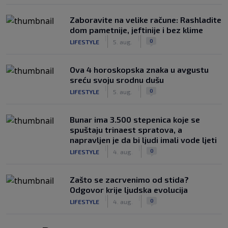
Zaboravite na velike račune: Rashladite
dom pametnije, jeftinije i bez klime
|
|
0
LIFESTYLE
5. aug.
Ova 4 horoskopska znaka u avgustu
sreću svoju srodnu dušu
|
|
0
LIFESTYLE
5. aug.
Bunar imа 3.500 stepenica koje se
spuštaju trinaest spratova, a
napravljen je da bi ljudi imali vode ljeti
|
|
0
LIFESTYLE
4. aug.
Zašto se zacrvenimo od stida?
Odgovor krije ljudska evolucija
|
|
0
LIFESTYLE
4. aug.