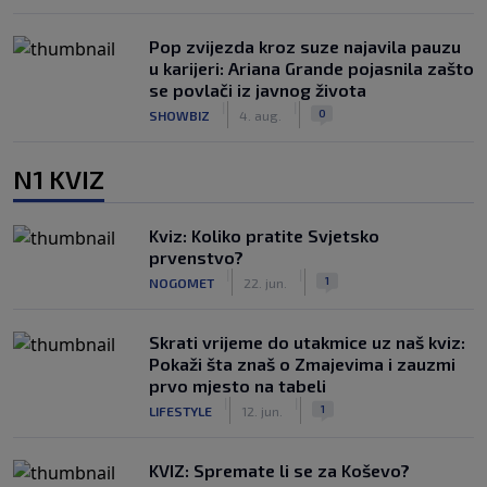
Pop zvijezda kroz suze najavila pauzu
u karijeri: Ariana Grande pojasnila zašto
se povlači iz javnog života
|
|
0
SHOWBIZ
4. aug.
N1 KVIZ
Kviz: Koliko pratite Svjetsko
prvenstvo?
|
|
1
NOGOMET
22. jun.
Skrati vrijeme do utakmice uz naš kviz:
Pokaži šta znaš o Zmajevima i zauzmi
prvo mjesto na tabeli
|
|
1
LIFESTYLE
12. jun.
KVIZ: Spremate li se za Koševo?