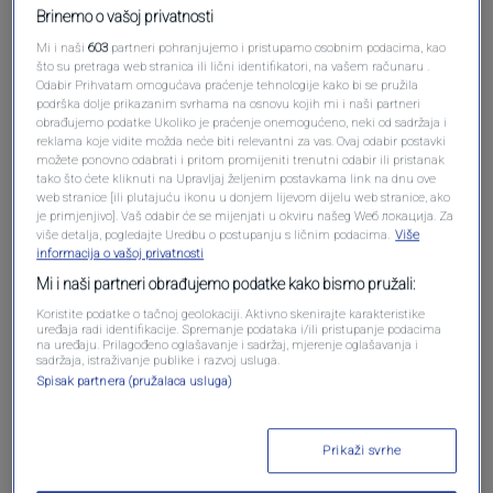
Brinemo o vašoj privatnosti
Oglas
Mi i naši
603
partneri pohranjujemo i pristupamo osobnim podacima, kao
što su pretraga web stranica ili lični identifikatori, na vašem računaru .
Odabir Prihvatam omogućava praćenje tehnologije kako bi se pružila
podrška dolje prikazanim svrhama na osnovu kojih mi i naši partneri
obrađujemo podatke Ukoliko je praćenje onemogućeno, neki od sadržaja i
reklama koje vidite možda neće biti relevantni za vas. Ovaj odabir postavki
možete ponovno odabrati i pritom promijeniti trenutni odabir ili pristanak
tako što ćete kliknuti na Upravljaj željenim postavkama link na dnu ove
web stranice [ili plutajuću ikonu u donjem lijevom dijelu web stranice, ako
je primjenjivo]. Vaš odabir će se mijenjati u okviru našeg Wеб локација. Za
više detalja, pogledajte Uredbu o postupanju s ličnim podacima.
Više
informacija o vašoj privatnosti
Mi i naši partneri obrađujemo podatke kako bismo pružali:
Koristite podatke o tačnoj geolokaciji. Aktivno skenirajte karakteristike
Oglas
uređaja radi identifikacije. Spremanje podataka i/ili pristupanje podacima
na uređaju. Prilagođeno oglašavanje i sadržaj, mjerenje oglašavanja i
sadržaja, istraživanje publike i razvoj usluga.
Spisak partnera (pružalaca usluga)
Prikaži svrhe