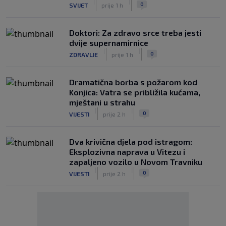
|
|
0
SVIJET
prije 1 h
Doktori: Za zdravo srce treba jesti
dvije supernamirnice
|
|
0
ZDRAVLJE
prije 1 h
Dramatična borba s požarom kod
Konjica: Vatra se približila kućama,
mještani u strahu
|
|
0
VIJESTI
prije 2 h
Dva krivična djela pod istragom:
Eksplozivna naprava u Vitezu i
zapaljeno vozilo u Novom Travniku
|
|
0
VIJESTI
prije 2 h