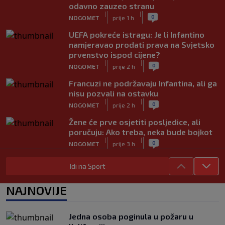
odavno zauzeo stranu
|
|
0
NOGOMET
prije 1 h
UEFA pokreće istragu: Je li Infantino
namjeravao prodati prava na Svjetsko
prvenstvo ispod cijene?
|
|
0
NOGOMET
prije 2 h
Francuzi ne podržavaju Infantina, ali ga
nisu pozvali na ostavku
|
|
0
NOGOMET
prije 2 h
Žene će prve osjetiti posljedice, ali
poručuju: Ako treba, neka bude bojkot
|
|
0
NOGOMET
prije 3 h
Zvanično: Samed Baždar ima novi klub,
Idi na Sport
zadužio broj sa velikom "težinom"
|
|
0
NOGOMET
prije 5 h
NAJNOVIJE
Prije nekoliko godina zaludjela je
internet, a onda nestala iz javnosti: Svi
Jedna osoba poginula u požaru u
se pitaju gdje je i šta radi (VIDEO)