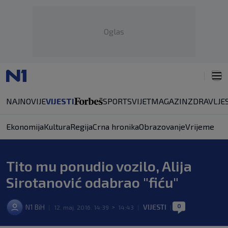
Oglas
NAJNOVIJE
VIJESTI
SPORT
SVIJET
MAGAZIN
ZDRAVLJE
Ekonomija
Kultura
Regija
Crna hronika
Obrazovanje
Vrijeme
Tito mu ponudio vozilo, Alija
Sirotanović odabrao "fiću"
0
N1 BiH
VIJESTI
|
12. maj. 2016. 14:39
>
14:43
|
|