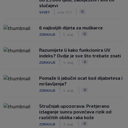
slučajevi
|
|
0
SVIJET
prije 12 h
6 najboljih dijeta za muškarce
|
|
0
ZDRAVLJE
5. aug.
Razumijete li kako funkcionira UV
indeks? Ovdje je sve što trebate znati
|
|
0
ZDRAVLJE
4. aug.
Pomaže li jabučni ocat kod dijabetesa i
mršavljenja?
|
|
0
ZDRAVLJE
4. aug.
Stručnjak upozorava: Pretjerano
izlaganje suncu povećava rizik od
različitih oblika raka kože
|
|
0
ZDRAVLJE
3. aug.