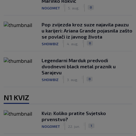
Marinko Rokvić
|
|
0
NOGOMET
5. aug.
Pop zvijezda kroz suze najavila pauzu
u karijeri: Ariana Grande pojasnila zašto
se povlači iz javnog života
|
|
0
SHOWBIZ
4. aug.
Legendarni Marduk predvodi
dvodnevni black metal praznik u
Sarajevu
|
|
0
SHOWBIZ
3. aug.
N1 KVIZ
Kviz: Koliko pratite Svjetsko
prvenstvo?
|
|
1
NOGOMET
22. jun.