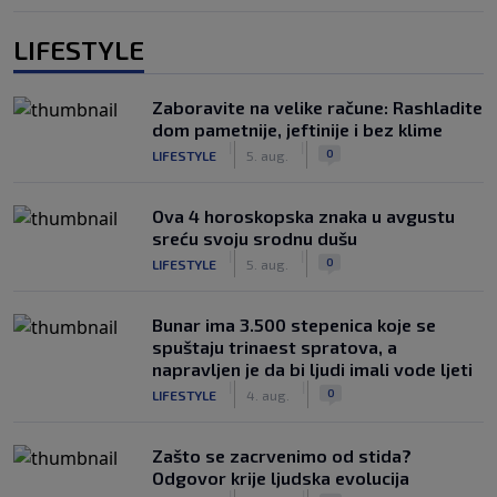
LIFESTYLE
Zaboravite na velike račune: Rashladite
dom pametnije, jeftinije i bez klime
|
|
0
LIFESTYLE
5. aug.
Ova 4 horoskopska znaka u avgustu
sreću svoju srodnu dušu
|
|
0
LIFESTYLE
5. aug.
Bunar imа 3.500 stepenica koje se
spuštaju trinaest spratova, a
napravljen je da bi ljudi imali vode ljeti
|
|
0
LIFESTYLE
4. aug.
Zašto se zacrvenimo od stida?
Odgovor krije ljudska evolucija
|
|