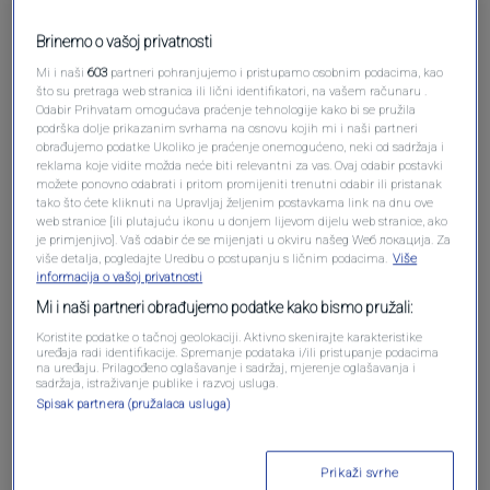
Pošalji komentar
Brinemo o vašoj privatnosti
Mi i naši
603
partneri pohranjujemo i pristupamo osobnim podacima, kao
što su pretraga web stranica ili lični identifikatori, na vašem računaru .
Odabir Prihvatam omogućava praćenje tehnologije kako bi se pružila
podrška dolje prikazanim svrhama na osnovu kojih mi i naši partneri
obrađujemo podatke Ukoliko je praćenje onemogućeno, neki od sadržaja i
reklama koje vidite možda neće biti relevantni za vas. Ovaj odabir postavki
možete ponovno odabrati i pritom promijeniti trenutni odabir ili pristanak
tako što ćete kliknuti na Upravljaj željenim postavkama link na dnu ove
web stranice [ili plutajuću ikonu u donjem lijevom dijelu web stranice, ako
je primjenjivo]. Vaš odabir će se mijenjati u okviru našeg Wеб локација. Za
Oglas
više detalja, pogledajte Uredbu o postupanju s ličnim podacima.
Više
informacija o vašoj privatnosti
Mi i naši partneri obrađujemo podatke kako bismo pružali:
Koristite podatke o tačnoj geolokaciji. Aktivno skenirajte karakteristike
uređaja radi identifikacije. Spremanje podataka i/ili pristupanje podacima
na uređaju. Prilagođeno oglašavanje i sadržaj, mjerenje oglašavanja i
sadržaja, istraživanje publike i razvoj usluga.
Spisak partnera (pružalaca usluga)
Prikaži svrhe