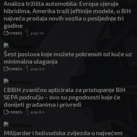
Analiza tržišta automobila: Evropa vjeruje
hibridima, Amerika traži jeftinije modele, u BiH
najveća prodaja novih vozila u posljednje tri
godine
|
FORBES
prije 1 h
Šest poslova koje možete pokrenuti od kuće uz
minimalna ulaganja
|
FORBES
prije 5 h
CBBiH zvanično aplicirala za pristupanje BiH
SEPA području – ovo su pogodnosti koje će
donijeti građanima i privredi
|
FORBES
prije 6 h
Milijarder i holivudska zvijezda u najvećem