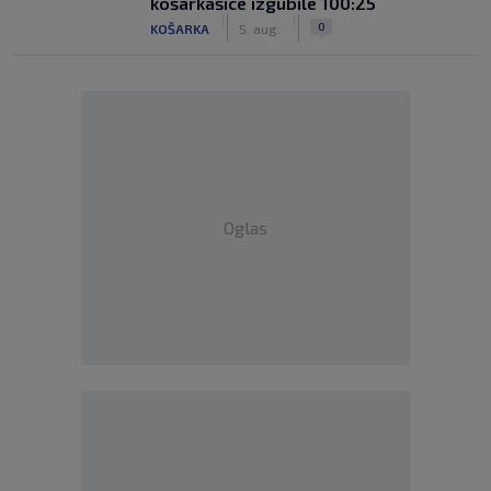
košarkašice izgubile 100:25
|
|
0
KOŠARKA
5. aug.
Oglas