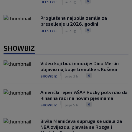
0
LIFESTYLE
4. aug.
Proglašena najbolja zemlja za
preseljenje u 2026. godini
|
|
0
LIFESTYLE
4. aug.
SHOWBIZ
Video koji budi emocije: Dino Merlin
objavio najbolje trenutke s Koševa
|
|
0
SHOWBIZ
prije 3 h
Američki reper A$AP Rocky potvrdio da
Rihanna radi na novim pjesmama
|
|
0
SHOWBIZ
prije 5 h
Bivša Mamićeva supruga se udala za
NBA zvijezdu, pjevala se Rozga i