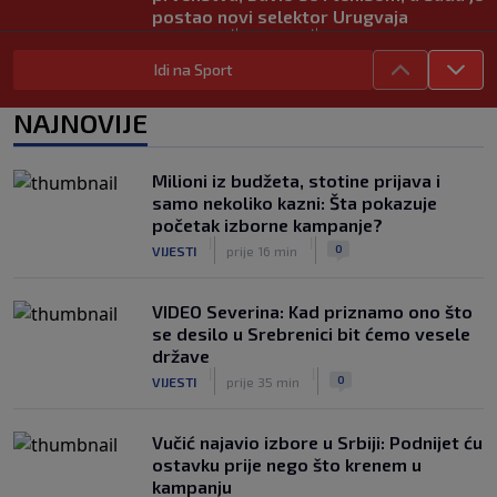
postao novi selektor Urugvaja
|
|
0
NOGOMET
prije 2 h
Idi na Sport
Ubijen David Owori (27), jedan od
najboljih fudbalera Ugande
NAJNOVIJE
|
|
0
NOGOMET
prije 2 h
Raste balkanska kolonija u PSV-u:
Milioni iz budžeta, stotine prijava i
Reprezentativac Srbije stigao kod
samo nekoliko kazni: Šta pokazuje
Perišića i Bajraktarevića
početak izborne kampanje?
|
|
0
NOGOMET
prije 3 h
|
|
0
VIJESTI
prije 16 min
VIDEO Severina: Kad priznamo ono što
se desilo u Srebrenici bit ćemo vesele
države
|
|
0
VIJESTI
prije 35 min
Vučić najavio izbore u Srbiji: Podnijet ću
ostavku prije nego što krenem u
kampanju