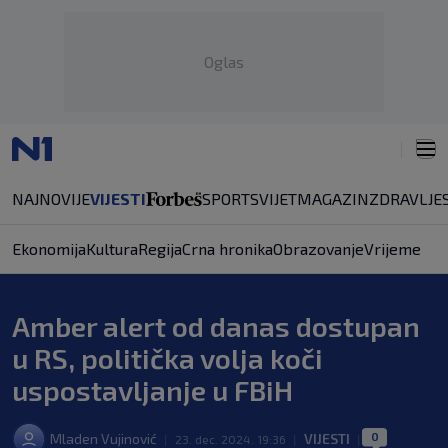
Oglas
NAJNOVIJE
VIJESTI
SPORT
SVIJET
MAGAZIN
ZDRAVLJE
Ekonomija
Kultura
Regija
Crna hronika
Obrazovanje
Vrijeme
Amber alert od danas dostupan
u RS, politička volja koči
uspostavljanje u FBiH
0
Mladen Vujinović
VIJESTI
|
23. dec. 2024. 19:36
|
|