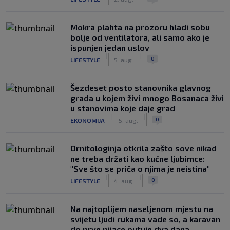
Mokra plahta na prozoru hladi sobu
bolje od ventilatora, ali samo ako je
ispunjen jedan uslov
|
|
0
LIFESTYLE
5. aug.
Šezdeset posto stanovnika glavnog
grada u kojem živi mnogo Bosanaca živi
u stanovima koje daje grad
|
|
0
EKONOMIJA
5. aug.
Ornitologinja otkrila zašto sove nikad
ne treba držati kao kućne ljubimce:
"Sve što se priča o njima je neistina"
|
|
0
LIFESTYLE
4. aug.
Na najtoplijem naseljenom mjestu na
svijetu ljudi rukama vade so, a karavan
do prve pijace putuje dva dana