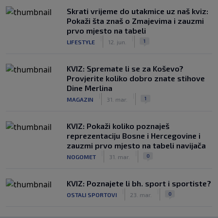
Skrati vrijeme do utakmice uz naš kviz:
Pokaži šta znaš o Zmajevima i zauzmi
prvo mjesto na tabeli
|
|
1
LIFESTYLE
12. jun.
KVIZ: Spremate li se za Koševo?
Provjerite koliko dobro znate stihove
Dine Merlina
|
|
1
MAGAZIN
31. mar.
KVIZ: Pokaži koliko poznaješ
reprezentaciju Bosne i Hercegovine i
zauzmi prvo mjesto na tabeli navijača
|
|
0
NOGOMET
31. mar.
KVIZ: Poznajete li bh. sport i sportiste?
|
|
0
OSTALI SPORTOVI
23. mar.