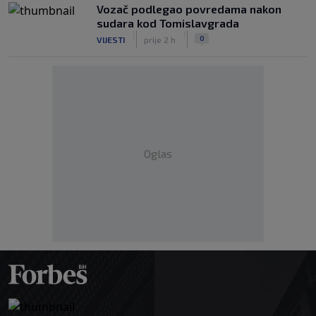
Vozač podlegao povredama nakon
sudara kod Tomislavgrada
|
|
0
VIJESTI
prije 2 h
Oglas