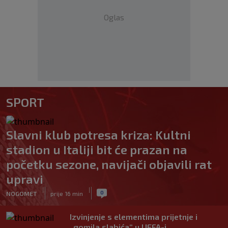
Oglas
SPORT
Slavni klub potresa kriza: Kultni
stadion u Italiji bit će prazan na
početku sezone, navijači objavili rat
upravi
|
|
0
NOGOMET
prije 16 min
Izvinjenje s elementima prijetnje i
„gomila slabića“ u UEFA-i