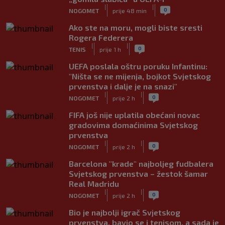
|
|
0
NOGOMET
prije 48 min
Ako ste na moru, mogli biste sresti
Rogera Federera
|
|
0
TENIS
prije 1 h
UEFA poslala oštru poruku Infantinu:
"Ništa se ne mijenja, bojkot Svjetskog
prvenstva i dalje je na snazi"
|
|
0
NOGOMET
prije 2 h
FIFA još nije uplatila obećani novac
gradovima domaćinima Svjetskog
prvenstva
|
|
0
NOGOMET
prije 2 h
Barcelona "krade" najboljeg fudbalera
Svjetskog prvenstva – žestok šamar
Real Madridu
|
|
0
NOGOMET
prije 2 h
Bio je najbolji igrač Svjetskog
prvenstva, bavio se i tenisom, a sada je