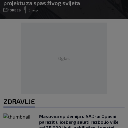
projektu za spas živog svijeta
|
FORBES
5. aug.
Oglas
ZDRAVLJE
Masovna epidemija u SAD-u: Opasni
parazit u iceberg salati razbolio više
od 25.000 ljudi, zabilježeni i smrtni