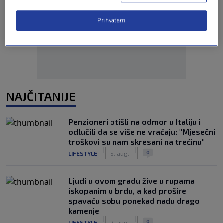
Oglas
Prihvatam
NAJČITANIJE
Penzioneri otišli na odmor u Italiju i
odlučili da se više ne vraćaju: "Mjesečni
troškovi su nam skresani na trećinu"
|
|
0
LIFESTYLE
5. aug.
Ljudi u ovom gradu žive u rupama
iskopanim u brdu, a kad prošire
spavaću sobu ponekad nađu drago
kamenje
|
|
0
LIFESTYLE
2. aug.