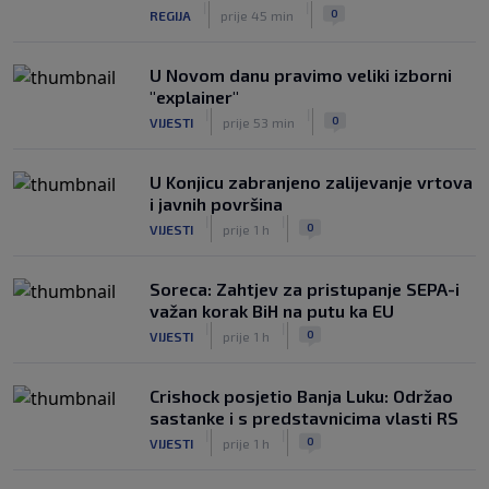
|
|
0
REGIJA
prije 45 min
U Novom danu pravimo veliki izborni
"explainer"
|
|
0
VIJESTI
prije 53 min
U Konjicu zabranjeno zalijevanje vrtova
i javnih površina
|
|
0
VIJESTI
prije 1 h
Soreca: Zahtjev za pristupanje SEPA-i
važan korak BiH na putu ka EU
|
|
0
VIJESTI
prije 1 h
Crishock posjetio Banja Luku: Održao
sastanke i s predstavnicima vlasti RS
|
|
0
VIJESTI
prije 1 h