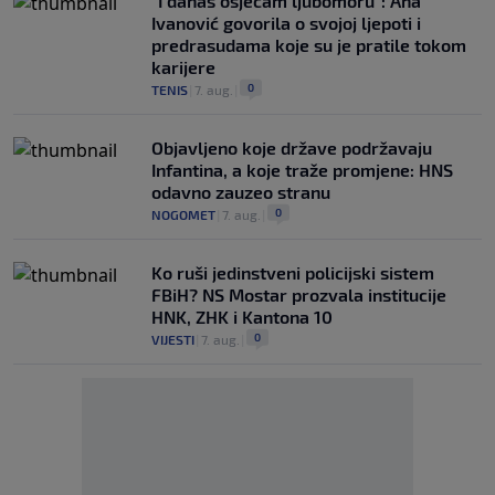
"I danas osjećam ljubomoru": Ana
Ivanović govorila o svojoj ljepoti i
predrasudama koje su je pratile tokom
karijere
0
TENIS
|
7. aug.
|
Objavljeno koje države podržavaju
Infantina, a koje traže promjene: HNS
odavno zauzeo stranu
0
NOGOMET
|
7. aug.
|
Ko ruši jedinstveni policijski sistem
FBiH? NS Mostar prozvala institucije
HNK, ZHK i Kantona 10
0
VIJESTI
|
7. aug.
|