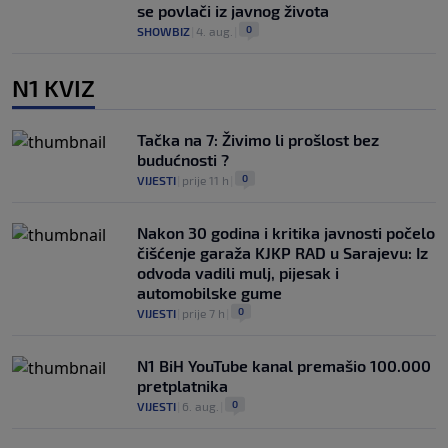
se povlači iz javnog života
0
SHOWBIZ
|
4. aug.
|
N1 KVIZ
Tačka na 7: Živimo li prošlost bez
budućnosti ?
0
VIJESTI
|
prije 11 h
|
Nakon 30 godina i kritika javnosti počelo
čišćenje garaža KJKP RAD u Sarajevu: Iz
odvoda vadili mulj, pijesak i
automobilske gume
0
VIJESTI
|
prije 7 h
|
N1 BiH YouTube kanal premašio 100.000
pretplatnika
0
VIJESTI
|
6. aug.
|