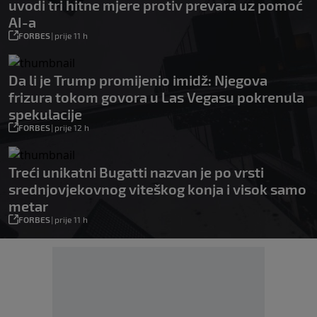
uvodi tri hitne mjere protiv prevara uz pomoć
AI-a
FORBES
|
prije 11 h
Da li je Trump promijenio imidž: Njegova
frizura tokom govora u Las Vegasu pokrenula
spekulacije
FORBES
|
prije 12 h
Treći unikatni Bugatti nazvan je po vrsti
srednjovjekovnog viteškog konja i visok samo
metar
FORBES
|
prije 11 h