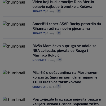
Video koji budi emocije: Dino Merlin
objavio najbolje trenutke s Koševa
0
SHOWBIZ
|
6. aug.
|
Američki reper A$AP Rocky potvrdio da
Rihanna radi na novim pjesmama
0
SHOWBIZ
|
6. aug.
|
Bivša Mamićeva supruga se udala za
NBA zvijezdu, pjevala se Rozga i
Marinko Rokvić
0
NOGOMET
|
5. aug.
|
Misirlić o dešavanjima na Merlinovom
koncertu: Siguran sam da je najmanje
1.000 ulaznica falsifikovano
0
SHOWBIZ
|
5. aug.
|
Pop zvijezda kroz suze najavila pauzu u
karijeri: Ariana Grande pojasnila zašto