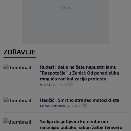
Oglas
ZDRAVLJE
Rudari i dalje ne žele napustiti jamu
"Raspotočje" u Zenici: Od ponedjeljka
moguća radikalizacija protesta
0
VIJESTI
|
prije 5 h
|
Hadžići: Smrtno stradao motociklista
0
CRNA HRONIKA
|
prije 4 h
|
Sudija dosjetljivim komentarom
nasmijao publiku nakon žalbe tenisera