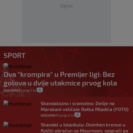
Oglas
SPORT
Dva "krompira" u Premijer ligi: Bez
golova u dvije utakmice prvog kola
0
NOGOMET
|
prije 1 h
|
Skandalozno i sramotno: Delije na
Marakani veličale Ratka Mladića (FOTO)
0
NOGOMET
|
prije 2 h
|
Skandal u Istanbulu: Osimhen krenuo u
fizički obračun sa Mourinom, saigrači ga