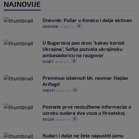
0
KOŠARKA
|
prije 4 h
|
NAJNOVIJE
Infantino nekada poručivao: "Novac
FIFA-e je vaš novac", danas se suočava s
Dnevnik: Požar u Konjicu i dalje aktivan
najvećom krizom
0
DNEVNIK
|
prije 2 h
|
0
NOGOMET
|
prije 5 h
|
U Bugarskoj pao dron "kakav koristi
Ukrajina", Sofija pozvala ukrajinsku
ambasadoricu na razgovor
0
SVIJET
|
prije 2 h
|
Preminuo istaknuti bh. novinar Hajdar
Arifagić
0
VIJESTI
|
prije 3 h
|
Poznate prve neslužbene informacije o
uzroku sudara dva voza u Hrvatskoj
0
REGIJA
|
prije 4 h
|
Rudari i dalje ne žele napustiti jamu