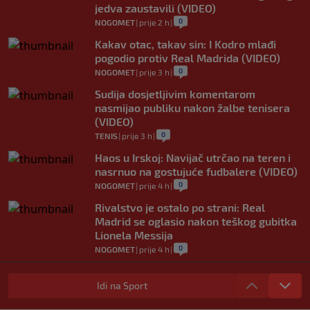
jedva zaustavili (VIDEO)
0
NOGOMET
|
prije 2 h
|
Kakav otac, takav sin: I Kodro mlađi
pogodio protiv Real Madrida (VIDEO)
0
NOGOMET
|
prije 3 h
|
Sudija dosjetljivim komentarom
nasmijao publiku nakon žalbe tenisera
(VIDEO)
0
TENIS
|
prije 3 h
|
Haos u Irskoj: Navijač utrčao na teren i
nasrnuo na gostujuće fudbalere (VIDEO)
0
NOGOMET
|
prije 4 h
|
Rivalstvo je ostalo po strani: Real
Madrid se oglasio nakon teškog gubitka
Lionela Messija
0
NOGOMET
|
prije 4 h
|
WNBA igračice odgovorile Kanteru
nakon provokacije: "Nećemo biti politički
Idi na Sport
pijuni"