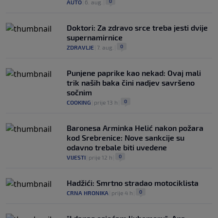
0
AUTO
|
6. aug.
|
Doktori: Za zdravo srce treba jesti dvije
supernamirnice
0
ZDRAVLJE
|
7. aug.
|
Punjene paprike kao nekad: Ovaj mali
trik naših baka čini nadjev savršeno
sočnim
0
COOKING
|
prije 13 h
|
Baronesa Arminka Helić nakon požara
kod Srebrenice: Nove sankcije su
odavno trebale biti uvedene
0
VIJESTI
|
prije 12 h
|
Hadžići: Smrtno stradao motociklista
0
CRNA HRONIKA
|
prije 4 h
|