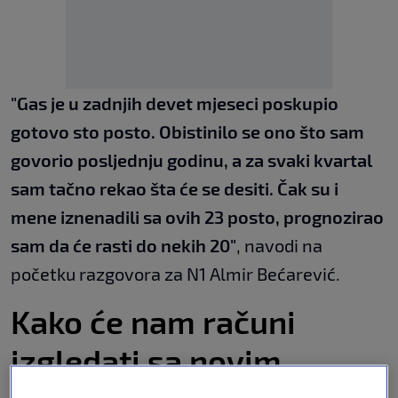
"Gas je u zadnjih devet mjeseci poskupio
gotovo sto posto. Obistinilo se ono što sam
govorio posljednju godinu, a za svaki kvartal
sam tačno rekao šta će se desiti. Čak su i
mene iznenadili sa ovih 23 posto, prognozirao
sam da će rasti do nekih 20"
, navodi na
početku razgovora za N1 Almir Bećarević.
Kako će nam računi
izgledati sa novim