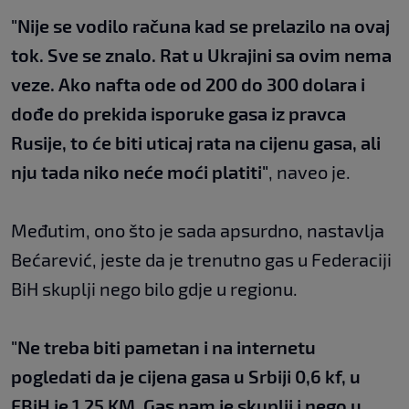
"Nije se vodilo računa kad se prelazilo na ovaj
tok. Sve se znalo. Rat u Ukrajini sa ovim nema
veze. Ako nafta ode od 200 do 300 dolara i
dođe do prekida isporuke gasa iz pravca
Rusije, to će biti uticaj rata na cijenu gasa, ali
nju tada niko neće moći platiti"
, naveo je.
Međutim, ono što je sada apsurdno, nastavlja
Bećarević, jeste da je trenutno gas u Federaciji
BiH skuplji nego bilo gdje u regionu.
"Ne treba biti pametan i na internetu
pogledati da je cijena gasa u Srbiji 0,6 kf, u
FBiH je 1,25 KM. Gas nam je skuplji i nego u