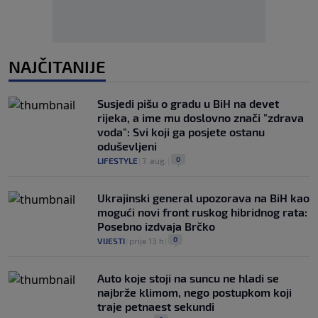
NAJČITANIJE
Susjedi pišu o gradu u BiH na devet
rijeka, a ime mu doslovno znači "zdrava
voda": Svi koji ga posjete ostanu
oduševljeni
0
LIFESTYLE
|
7. aug.
|
Ukrajinski general upozorava na BiH kao
mogući novi front ruskog hibridnog rata:
Posebno izdvaja Brčko
0
VIJESTI
|
prije 13 h
|
Auto koje stoji na suncu ne hladi se
najbrže klimom, nego postupkom koji
traje petnaest sekundi