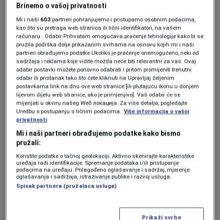
cijenama?
Brinemo o vašoj privatnosti
Mi i naši
603
partneri pohranjujemo i pristupamo osobnim podacima,
kao što su pretraga web stranica ili lični identifikatori, na vašem
računaru . Odabir Prihvatam omogućava praćenje tehnologije kako bi se
Bećarević je na primjeru objasnio i kako će
pružila podrška dolje prikazanim svrhama na osnovu kojih mi i naši
partneri obrađujemo podatke Ukoliko je praćenje onemogućeno, neki od
izmjene cijena izgledati na računima građana.
sadržaja i reklama koje vidite možda neće biti relevantni za vas. Ovaj
odabir postavki možete ponovno odabrati i pritom promijeniti trenutni
odabir ili pristanak tako što ćete kliknuti na Upravljaj željenim
postavkama link na dnu ove web stranice [ili plutajuću ikonu u donjem
"Ako je neko u januaru imao račun za plin od
lijevom dijelu web stranice, ako je primjenjivo]. Vaš odabir će se
mijenjati u okviru našeg Wеб локација. Za više detalja, pogledajte
300 KM, u ovom januaru će taj isti plin plaćati
Uredbu o postupanju s ličnim podacima.
Više informacija o vašoj
negdje između 500 i 600 KM - iako plin dolazi
privatnosti
Mi i naši partneri obrađujemo podatke kako bismo
istim pravcem i sve ostaje isto"
, pojašnjava
pružali:
stručnjak.
Koristite podatke o tačnoj geolokaciji. Aktivno skenirajte karakteristike
uređaja radi identifikacije. Spremanje podataka i/ili pristupanje
podacima na uređaju. Prilagođeno oglašavanje i sadržaj, mjerenje
oglašavanja i sadržaja, istraživanje publike i razvoj usluga.
Iz Energoinvesta su, podsjeća Bećarević,
Spisak partnera (pružalaca usluga)
saopštili kako je do rasta došlo zbog rasta
cijene nafte na svjetskom tržištu, te pada eura.
Prikaži svrhe