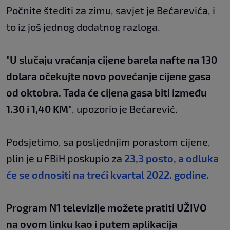
Počnite štediti za zimu, savjet je Bećarevića, i
to iz još jednog dodatnog razloga.
"U slučaju vraćanja cijene barela nafte na 130
dolara očekujte novo povećanje cijene gasa
od oktobra. Tada će cijena gasa biti između
1.30 i 1,40 KM"
, upozorio je Bećarević.
Podsjetimo, sa posljednjim porastom cijene,
plin je u FBiH poskupio za
23,3 posto, a odluka
će se odnositi na treći kvartal 2022. godine.
Program N1 televizije možete pratiti UŽIVO
na
ovom linku
kao i putem aplikacija