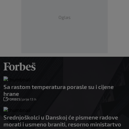
Oglas
Sa rastom temperatura porasle su i cijene
hrane
FORBES
|
prije 13 h
Srednjoškolci u Danskoj će pismene radove
morati i usmeno braniti, resorno ministartvo