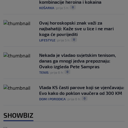
kombinacije heroina i kokaina
0
KOŠARKA
|
prije 5 h
|
Ovaj horoskopski znak važi za
najbahatiji: Kaže sve u lice i ne mari
koga će povrijediti
0
LIFESTYLE
|
prije 5 h
|
Nekada je vladao svjetskim tenisom,
danas ga mnogi jedva prepoznaju:
Ovako izgleda Pete Sampras
0
TENIS
|
prije 6 h
|
Vlada KS časti parove koji se vjenčavaju:
Evo kako do poklon vaučera od 300 KM
0
DOM I PORODICA
|
prije 6 h
|
SHOWBIZ