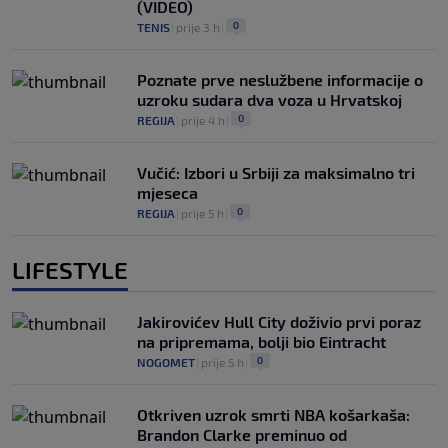
(VIDEO)
0
TENIS
|
prije 3 h
|
Poznate prve neslužbene informacije o
uzroku sudara dva voza u Hrvatskoj
0
REGIJA
|
prije 4 h
|
Vučić: Izbori u Srbiji za maksimalno tri
mjeseca
0
REGIJA
|
prije 5 h
|
LIFESTYLE
Jakirovićev Hull City doživio prvi poraz
na pripremama, bolji bio Eintracht
0
NOGOMET
|
prije 5 h
|
Otkriven uzrok smrti NBA košarkaša:
Brandon Clarke preminuo od