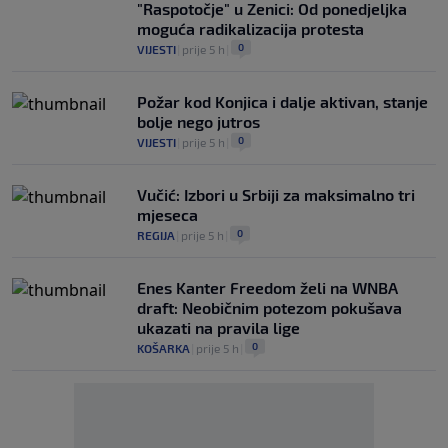
"Raspotočje" u Zenici: Od ponedjeljka
moguća radikalizacija protesta
0
VIJESTI
|
prije 5 h
|
Požar kod Konjica i dalje aktivan, stanje
bolje nego jutros
0
VIJESTI
|
prije 5 h
|
Vučić: Izbori u Srbiji za maksimalno tri
mjeseca
0
REGIJA
|
prije 5 h
|
Enes Kanter Freedom želi na WNBA
draft: Neobičnim potezom pokušava
ukazati na pravila lige
0
KOŠARKA
|
prije 5 h
|