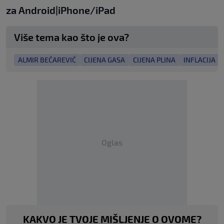
za
An
droid
|
iPhone/iPad
Više tema kao što je ova?
ALMIR BEĆAREVIĆ
CIJENA GASA
CIJENA PLINA
INFLACIJA
Oglas
KAKVO JE TVOJE MIŠLJENJE O OVOME?