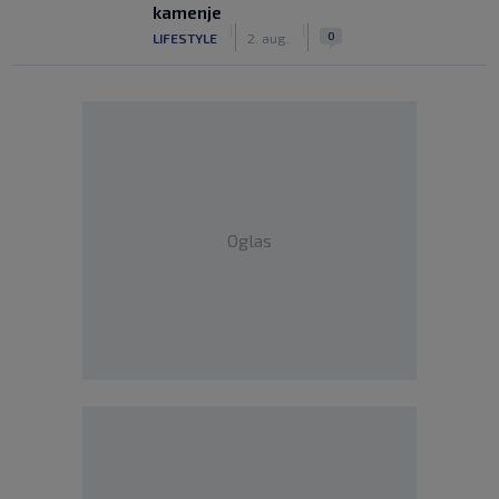
kamenje
|
|
0
LIFESTYLE
2. aug.
Oglas