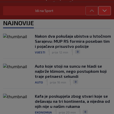
|
|
0
NOGOMET
5. aug.
Idi na Sport
Real Madrid blizu dogovora
najskupljeg transfera u historiji kluba:
NAJNOVIJE
Igrač bi trebao uskoro stići u Madrid
|
|
0
NOGOMET
5. aug.
Nakon dva pokušaja ubistva u Istočnom
Lara Gut-Behrami završila karijeru:
Sarajevu: MUP RS formira poseban tim
Jedna od najvećih skijašica svih
i pojačava prisustvo policije
vremena rekla "zbogom"
|
|
|
|
0
VIJESTI
prije 12 min
0
OSTALI SPORTOVI
5. aug.
Auto koje stoji na suncu ne hladi se
najbrže klimom, nego postupkom koji
traje petnaest sekundi
|
|
0
AUTO
prije 16 min
Kafa je poskupjela zbog stvari koje se
dešavaju na tri kontinenta, a nijedna od
njih nije u našim rukama
|
|
0
EKONOMIJA
prije 20 min