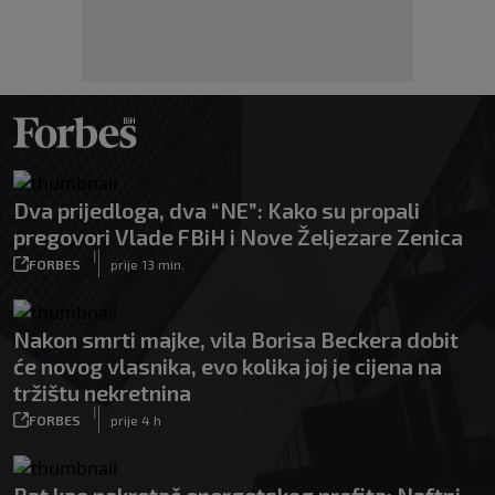
Dva prijedloga, dva “NE”: Kako su propali
pregovori Vlade FBiH i Nove Željezare Zenica
|
FORBES
prije 13 min.
Nakon smrti majke, vila Borisa Beckera dobit
će novog vlasnika, evo kolika joj je cijena na
tržištu nekretnina
|
FORBES
prije 4 h