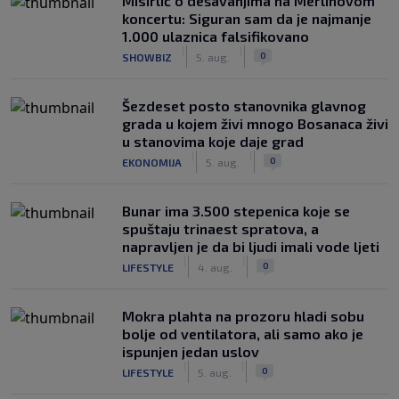
Misirlić o dešavanjima na Merlinovom
koncertu: Siguran sam da je najmanje
1.000 ulaznica falsifikovano
|
|
0
SHOWBIZ
5. aug.
Šezdeset posto stanovnika glavnog
grada u kojem živi mnogo Bosanaca živi
u stanovima koje daje grad
|
|
0
EKONOMIJA
5. aug.
Bunar imа 3.500 stepenica koje se
spuštaju trinaest spratova, a
napravljen je da bi ljudi imali vode ljeti
|
|
0
LIFESTYLE
4. aug.
Mokra plahta na prozoru hladi sobu
bolje od ventilatora, ali samo ako je
ispunjen jedan uslov
|
|
0
LIFESTYLE
5. aug.