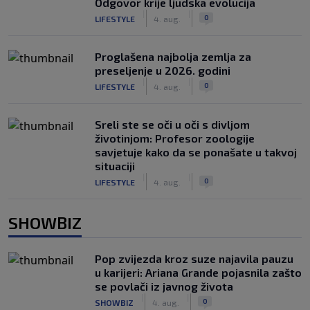
Odgovor krije ljudska evolucija
|
|
0
LIFESTYLE
4. aug.
Proglašena najbolja zemlja za
preseljenje u 2026. godini
|
|
0
LIFESTYLE
4. aug.
Sreli ste se oči u oči s divljom
životinjom: Profesor zoologije
savjetuje kako da se ponašate u takvoj
situaciji
|
|
0
LIFESTYLE
4. aug.
SHOWBIZ
Pop zvijezda kroz suze najavila pauzu
u karijeri: Ariana Grande pojasnila zašto
se povlači iz javnog života
|
|
0
SHOWBIZ
4. aug.