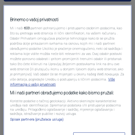
Brinemo o vašoj privatnosti
Mi i naši
603
partneri pohranjujemo i pristupamo osobnim podacima, kao
što su pretraga web stranica ili lični identifikatori, na vašem računaru .
Odabir Prihvatam omogućava praćenje tehnologije kako bi se pružila
podrška dolje prikazanim svrhama na osnovu kojih mi i naši partneri
obrađujemo podatke Ukoliko je praćenje onemogućeno, neki od sadržaja i
reklama koje vidite možda neće biti relevantni za vas. Ovaj odabir postavki
možete ponovno odabrati i pritom promijeniti trenutni odabir ili pristanak
Oglas
tako što ćete kliknuti na Upravljaj željenim postavkama link na dnu ove
web stranice [ili plutajuću ikonu u donjem lijevom dijelu web stranice, ako
je primjenjivo]. Vaš odabir će se mijenjati u okviru našeg Wеб локација. Za
više detalja, pogledajte Uredbu o postupanju s ličnim podacima.
Više
informacija o vašoj privatnosti
Mi i naši partneri obrađujemo podatke kako bismo pružali:
Koristite podatke o tačnoj geolokaciji. Aktivno skenirajte karakteristike
uređaja radi identifikacije. Spremanje podataka i/ili pristupanje podacima
na uređaju. Prilagođeno oglašavanje i sadržaj, mjerenje oglašavanja i
sadržaja, istraživanje publike i razvoj usluga.
Spisak partnera (pružalaca usluga)