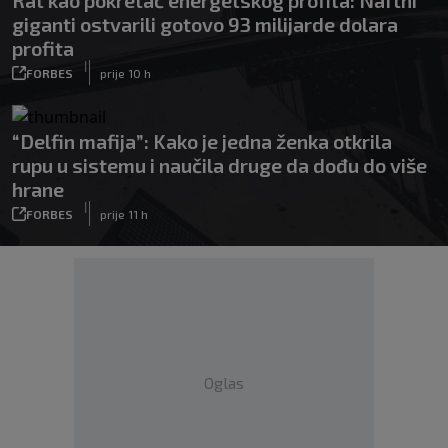
Rat kao pokretač energetskog profita: Naftni
giganti ostvarili gotovo 93 milijarde dolara
profita
|
FORBES
prije 10 h
“Delfin mafija”: Kako je jedna ženka otkrila
rupu u sistemu i naučila druge da dođu do više
hrane
|
FORBES
prije 11 h
Oglas