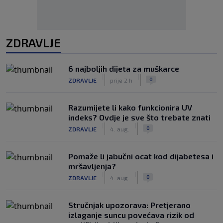
ZDRAVLJE
6 najboljih dijeta za muškarce
|
|
0
ZDRAVLJE
prije 2 h
Razumijete li kako funkcionira UV
indeks? Ovdje je sve što trebate znati
|
|
0
ZDRAVLJE
4. aug.
Pomaže li jabučni ocat kod dijabetesa i
mršavljenja?
|
|
0
ZDRAVLJE
4. aug.
Stručnjak upozorava: Pretjerano
izlaganje suncu povećava rizik od