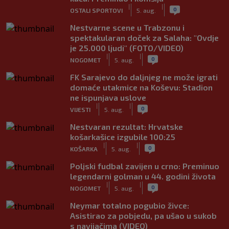
|
|
0
OSTALI SPORTOVI
5. aug.
Nestvarne scene u Trabzonu i
spektakularan doček za Salaha: "Ovdje
je 25.000 ljudi" (FOTO/VIDEO)
|
|
0
NOGOMET
5. aug.
FK Sarajevo do daljnjeg ne može igrati
domaće utakmice na Koševu: Stadion
ne ispunjava uslove
|
|
0
VIJESTI
5. aug.
Nestvaran rezultat: Hrvatske
košarkašice izgubile 100:25
|
|
0
KOŠARKA
5. aug.
Poljski fudbal zavijen u crno: Preminuo
legendarni golman u 44. godini života
|
|
0
NOGOMET
5. aug.
Neymar totalno pogubio živce:
Asistirao za pobjedu, pa ušao u sukob
s navijačima (VIDEO)