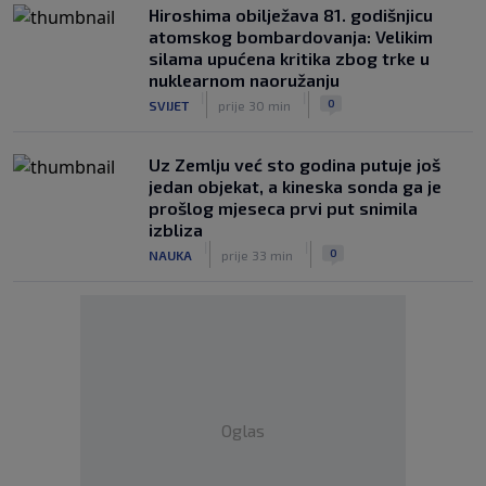
Hiroshima obilježava 81. godišnjicu
atomskog bombardovanja: Velikim
silama upućena kritika zbog trke u
nuklearnom naoružanju
|
|
0
SVIJET
prije 30 min
Uz Zemlju već sto godina putuje još
jedan objekat, a kineska sonda ga je
prošlog mjeseca prvi put snimila
izbliza
|
|
0
NAUKA
prije 33 min
Oglas