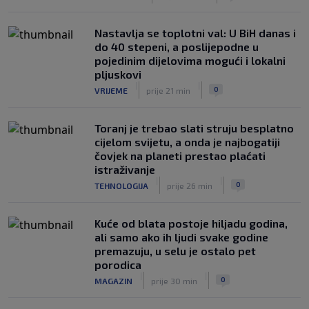
Nastavlja se toplotni val: U BiH danas i
do 40 stepeni, a poslijepodne u
pojedinim dijelovima mogući i lokalni
pljuskovi
|
|
0
VRIJEME
prije 21 min
Toranj je trebao slati struju besplatno
cijelom svijetu, a onda je najbogatiji
čovjek na planeti prestao plaćati
istraživanje
|
|
0
TEHNOLOGIJA
prije 26 min
Kuće od blata postoje hiljadu godina,
ali samo ako ih ljudi svake godine
premazuju, u selu je ostalo pet
porodica
|
|
0
MAGAZIN
prije 30 min