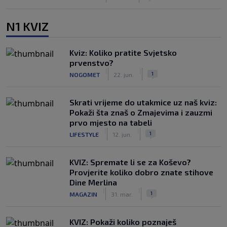
N1 KVIZ
Kviz: Koliko pratite Svjetsko
prvenstvo?
|
|
1
NOGOMET
22. jun.
Skrati vrijeme do utakmice uz naš kviz:
Pokaži šta znaš o Zmajevima i zauzmi
prvo mjesto na tabeli
|
|
1
LIFESTYLE
12. jun.
KVIZ: Spremate li se za Koševo?
Provjerite koliko dobro znate stihove
Dine Merlina
|
|
1
MAGAZIN
31. mar.
KVIZ: Pokaži koliko poznaješ