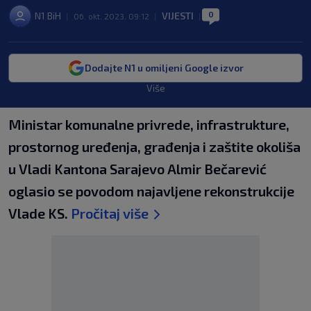
0
N1 BiH
VIJESTI
|
06. okt. 2023. 09:12
|
|
Dodajte N1 u omiljeni Google izvor
Više
Ministar komunalne privrede, infrastrukture,
prostornog uređenja, građenja i zaštite okoliša
u Vladi Kantona Sarajevo Almir Bečarević
oglasio se povodom najavljene rekonstrukcije
Vlade KS.
Pročitaj više