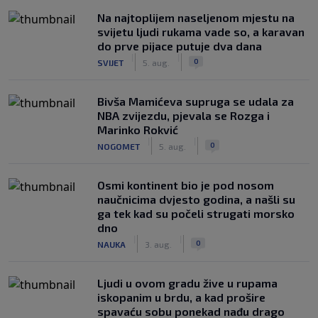
Na najtoplijem naseljenom mjestu na
svijetu ljudi rukama vade so, a karavan
do prve pijace putuje dva dana
|
|
0
SVIJET
5. aug.
Bivša Mamićeva supruga se udala za
NBA zvijezdu, pjevala se Rozga i
Marinko Rokvić
|
|
0
NOGOMET
5. aug.
Osmi kontinent bio je pod nosom
naučnicima dvjesto godina, a našli su
ga tek kad su počeli strugati morsko
dno
|
|
0
NAUKA
3. aug.
Ljudi u ovom gradu žive u rupama
iskopanim u brdu, a kad prošire
spavaću sobu ponekad nađu drago