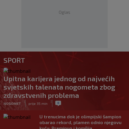
Oglas
SPORT
Upitna karijera jednog od najvećih
svjetskih talenata nogometa zbog
zdravstvenih problema
|
|
0
NOGOMET
prije 35 min
U trenucima dok je olimpijski šampion
obarao rekord, plamen odnio njegovu
kuću: Preminuo i komšija