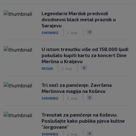
Legendarni Marduk predvodi
dvodnevni black metal praznik u
Sarajevu
|
|
0
SHOWBIZ
3. aug.
U istom trenutku više od 158.000 ljudi
pokušalo kupiti kartu za koncert Dine
Merlina u Kraljevu
|
|
0
REGIJA
3. aug.
Tri noći za pamćenje: Završena
Merlinova magija na Koševu
|
|
0
SHOWBIZ
2. aug.
Trenutak za pamćenje na Koševu:
Poslušajte kako publika pjeva kultne
"Jorgovane"
|
|
0
SHOWBIZ
2. aug.