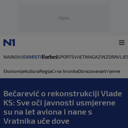
Oglas
NAJNOVIJE
VIJESTI
SPORT
SVIJET
MAGAZIN
ZDRAVLJE
Ekonomija
Kultura
Regija
Crna hronika
Obrazovanje
Vrijeme
Bečarević o rekonstrukciji Vlade
KS: Sve oči javnosti usmjerene
su na let aviona i nane s
Vratnika uče dove