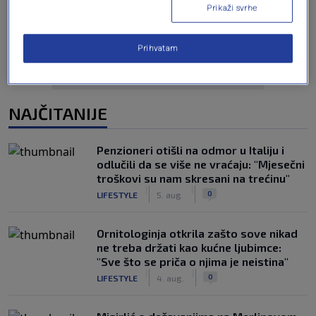
Oglas
Prikaži svrhe
Prihvatam
NAJČITANIJE
Penzioneri otišli na odmor u Italiju i
odlučili da se više ne vraćaju: "Mjesečni
troškovi su nam skresani na trećinu"
|
|
0
LIFESTYLE
5. aug.
Ornitologinja otkrila zašto sove nikad
ne treba držati kao kućne ljubimce:
"Sve što se priča o njima je neistina"
|
|
0
LIFESTYLE
4. aug.