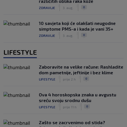
različitih oblika raka kože
|
|
0
ZDRAVLJE
3. aug.
10 savjeta koji će olakšati neugodne
simptome PMS-a i kada je vani 35+
|
|
0
ZDRAVLJE
3. aug.
LIFESTYLE
Zaboravite na velike račune: Rashladite
dom pametnije, jeftinije i bez klime
|
|
0
LIFESTYLE
prije 2 h
Ova 4 horoskopska znaka u avgustu
sreću svoju srodnu dušu
|
|
0
LIFESTYLE
prije 11 h
Zašto se zacrvenimo od stida?