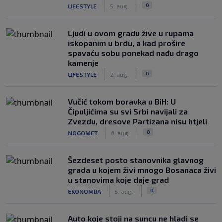
|
|
0
LIFESTYLE
5. aug.
Ljudi u ovom gradu žive u rupama
iskopanim u brdu, a kad prošire
spavaću sobu ponekad nađu drago
kamenje
|
|
0
LIFESTYLE
2. aug.
Vučić tokom boravka u BiH: U
Čipuljićima su svi Srbi navijali za
Zvezdu, dresove Partizana nisu htjeli
|
|
0
NOGOMET
6. aug.
Šezdeset posto stanovnika glavnog
grada u kojem živi mnogo Bosanaca živi
u stanovima koje daje grad
|
|
0
EKONOMIJA
5. aug.
Auto koje stoji na suncu ne hladi se