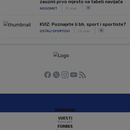
zauzmi prvo mjesto na tabeli navijača
|
|
0
NOGOMET
31. mar.
KVIZ: Poznajete li bh. sport i sportiste?
|
|
0
OSTALI SPORTOVI
23. mar.
NAJNOVIJE
VIJESTI
Kontakt
FORBES
O nama