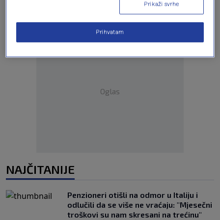
Prikaži svrhe
Prihvatam
Oglas
NAJČITANIJE
Penzioneri otišli na odmor u Italiju i
odlučili da se više ne vraćaju: "Mjesečni
troškovi su nam skresani na trećinu"