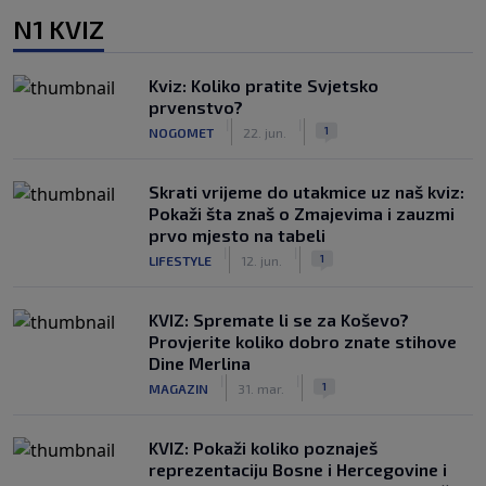
N1 KVIZ
Kviz: Koliko pratite Svjetsko
prvenstvo?
|
|
1
NOGOMET
22. jun.
Skrati vrijeme do utakmice uz naš kviz:
Pokaži šta znaš o Zmajevima i zauzmi
prvo mjesto na tabeli
|
|
1
LIFESTYLE
12. jun.
KVIZ: Spremate li se za Koševo?
Provjerite koliko dobro znate stihove
Dine Merlina
|
|
1
MAGAZIN
31. mar.
KVIZ: Pokaži koliko poznaješ
reprezentaciju Bosne i Hercegovine i