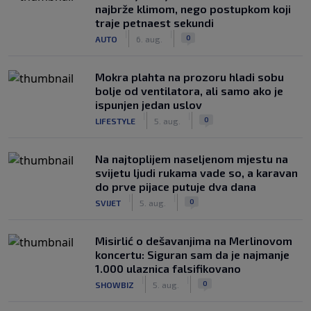
najbrže klimom, nego postupkom koji
traje petnaest sekundi
|
|
0
AUTO
6. aug.
Mokra plahta na prozoru hladi sobu
bolje od ventilatora, ali samo ako je
ispunjen jedan uslov
|
|
0
LIFESTYLE
5. aug.
Na najtoplijem naseljenom mjestu na
svijetu ljudi rukama vade so, a karavan
do prve pijace putuje dva dana
|
|
0
SVIJET
5. aug.
Misirlić o dešavanjima na Merlinovom
koncertu: Siguran sam da je najmanje
1.000 ulaznica falsifikovano
|
|
0
SHOWBIZ
5. aug.