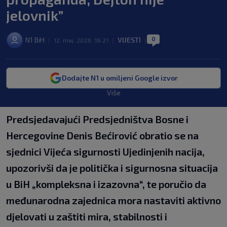
jelovnik”
0
N1 BiH
VIJESTI
|
12. maj. 2026. 18:21
|
|
Dodajte N1 u omiljeni Google izvor
Više
Predsjedavajući Predsjedništva Bosne i
Hercegovine Denis Bećirović obratio se na
sjednici Vijeća sigurnosti Ujedinjenih nacija,
upozorivši da je politička i sigurnosna situacija
u BiH „kompleksna i izazovna“, te poručio da
međunarodna zajednica mora nastaviti aktivno
djelovati u zaštiti mira, stabilnosti i