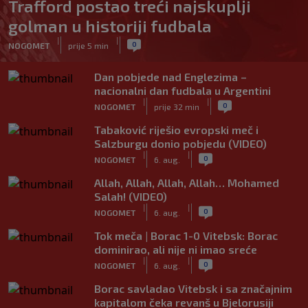
Trafford postao treći najskuplji
golman u historiji fudbala
|
|
0
NOGOMET
prije 5 min
Dan pobjede nad Englezima –
nacionalni dan fudbala u Argentini
|
|
0
NOGOMET
prije 32 min
Tabaković riješio evropski meč i
Salzburgu donio pobjedu (VIDEO)
|
|
0
NOGOMET
6. aug.
Allah, Allah, Allah, Allah… Mohamed
Salah! (VIDEO)
|
|
0
NOGOMET
6. aug.
Tok meča | Borac 1-0 Vitebsk: Borac
dominirao, ali nije ni imao sreće
|
|
0
NOGOMET
6. aug.
Borac savladao Vitebsk i sa značajnim
kapitalom čeka revanš u Bjelorusiji