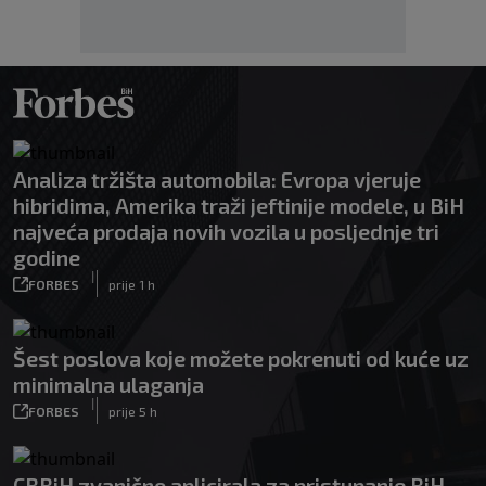
Analiza tržišta automobila: Evropa vjeruje
hibridima, Amerika traži jeftinije modele, u BiH
najveća prodaja novih vozila u posljednje tri
godine
|
FORBES
prije 1 h
Šest poslova koje možete pokrenuti od kuće uz
minimalna ulaganja
|
FORBES
prije 5 h
CBBiH zvanično aplicirala za pristupanje BiH