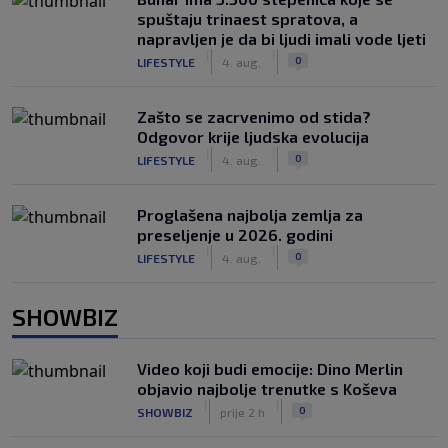
spuštaju trinaest spratova, a
napravljen je da bi ljudi imali vode ljeti
|
|
0
LIFESTYLE
4. aug.
Zašto se zacrvenimo od stida?
Odgovor krije ljudska evolucija
|
|
0
LIFESTYLE
4. aug.
Proglašena najbolja zemlja za
preseljenje u 2026. godini
|
|
0
LIFESTYLE
4. aug.
SHOWBIZ
Video koji budi emocije: Dino Merlin
objavio najbolje trenutke s Koševa
|
|
0
SHOWBIZ
prije 2 h