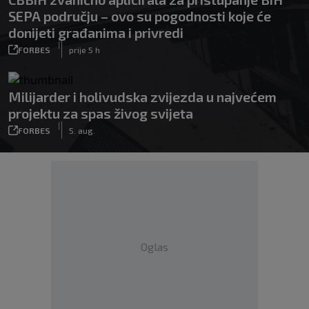
SEPA području – ovo su pogodnosti koje će
donijeti građanima i privredi
|
FORBES
prije 5 h
Milijarder i holivudska zvijezda u najvećem
projektu za spas živog svijeta
|
FORBES
5. aug.
Oglas