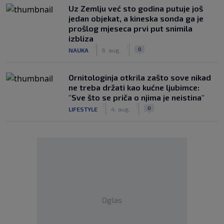
Uz Zemlju već sto godina putuje još
jedan objekat, a kineska sonda ga je
prošlog mjeseca prvi put snimila
izbliza
|
|
0
NAUKA
6. aug.
Ornitologinja otkrila zašto sove nikad
ne treba držati kao kućne ljubimce:
"Sve što se priča o njima je neistina"
|
|
0
LIFESTYLE
4. aug.
Oglas