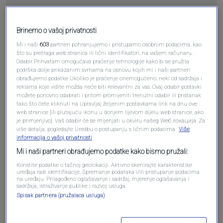
Pošalji
Brinemo o vašoj privatnosti
Mi i naši
603
partneri pohranjujemo i pristupamo osobnim podacima, kao
što su pretraga web stranica ili lični identifikatori, na vašem računaru .
Odabir Prihvatam omogućava praćenje tehnologije kako bi se pružila
podrška dolje prikazanim svrhama na osnovu kojih mi i naši partneri
obrađujemo podatke Ukoliko je praćenje onemogućeno, neki od sadržaja i
Pošalji komentar
reklama koje vidite možda neće biti relevantni za vas. Ovaj odabir postavki
možete ponovno odabrati i pritom promijeniti trenutni odabir ili pristanak
tako što ćete kliknuti na Upravljaj željenim postavkama link na dnu ove
web stranice [ili plutajuću ikonu u donjem lijevom dijelu web stranice, ako
je primjenjivo]. Vaš odabir će se mijenjati u okviru našeg Wеб локација. Za
više detalja, pogledajte Uredbu o postupanju s ličnim podacima.
Više
informacija o vašoj privatnosti
Mi i naši partneri obrađujemo podatke kako bismo pružali:
Koristite podatke o tačnoj geolokaciji. Aktivno skenirajte karakteristike
uređaja radi identifikacije. Spremanje podataka i/ili pristupanje podacima
na uređaju. Prilagođeno oglašavanje i sadržaj, mjerenje oglašavanja i
sadržaja, istraživanje publike i razvoj usluga.
Oglas
Spisak partnera (pružalaca usluga)