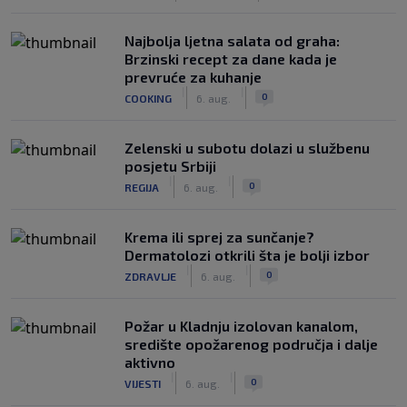
Najbolja ljetna salata od graha:
Brzinski recept za dane kada je
prevruće za kuhanje
|
|
0
COOKING
6. aug.
Zelenski u subotu dolazi u službenu
posjetu Srbiji
|
|
0
REGIJA
6. aug.
Krema ili sprej za sunčanje?
Dermatolozi otkrili šta je bolji izbor
|
|
0
ZDRAVLJE
6. aug.
Požar u Kladnju izolovan kanalom,
središte opožarenog područja i dalje
aktivno
|
|
0
VIJESTI
6. aug.