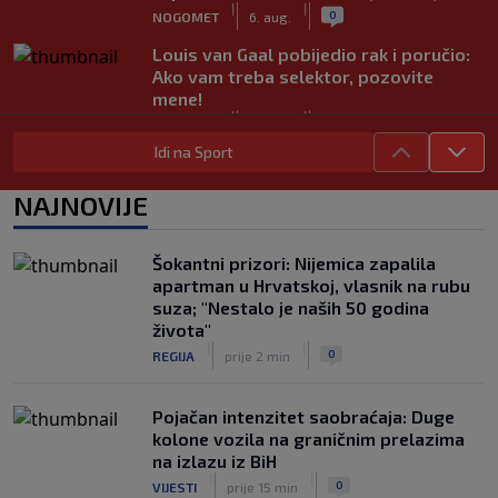
|
|
0
NOGOMET
6. aug.
Louis van Gaal pobijedio rak i poručio:
Ako vam treba selektor, pozovite
mene!
|
|
0
NOGOMET
6. aug.
Idi na Sport
Sanjin Alihodžić protiv čečena Adama
Tadushaeva – borba za WAKO PRO
NAJNOVIJE
titulu
|
|
0
OSTALI SPORTOVI
6. aug.
Šokantni prizori: Nijemica zapalila
Arsenal ostaje praznih ruku: Vinícius
apartman u Hrvatskoj, vlasnik na rubu
Júnior i Real Madrid postigli dogovor
suza; "Nestalo je naših 50 godina
|
|
0
NOGOMET
6. aug.
života"
|
|
0
REGIJA
prije 2 min
Pojačan intenzitet saobraćaja: Duge
kolone vozila na graničnim prelazima
na izlazu iz BiH
|
|
0
VIJESTI
prije 15 min