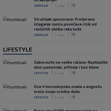
|
|
0
ZDRAVLJE
4. aug.
Stručnjak upozorava: Pretjerano
izlaganje suncu povećava rizik od
različitih oblika raka kože
|
|
0
ZDRAVLJE
3. aug.
LIFESTYLE
Zaboravite na velike račune: Rashladite
dom pametnije, jeftinije i bez klime
|
|
0
LIFESTYLE
5. aug.
Ova 4 horoskopska znaka u avgustu
sreću svoju srodnu dušu
|
|
0
LIFESTYLE
5. aug.
Bunar imа 3.500 stepenica koje se