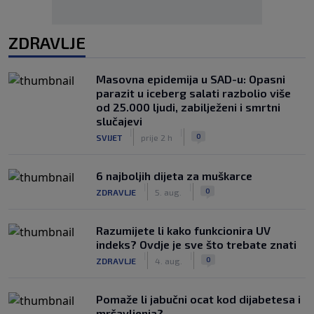
ZDRAVLJE
Masovna epidemija u SAD-u: Opasni
parazit u iceberg salati razbolio više
od 25.000 ljudi, zabilježeni i smrtni
slučajevi
|
|
0
SVIJET
prije 2 h
6 najboljih dijeta za muškarce
|
|
0
ZDRAVLJE
5. aug.
Razumijete li kako funkcionira UV
indeks? Ovdje je sve što trebate znati
|
|
0
ZDRAVLJE
4. aug.
Pomaže li jabučni ocat kod dijabetesa i
mršavljenja?