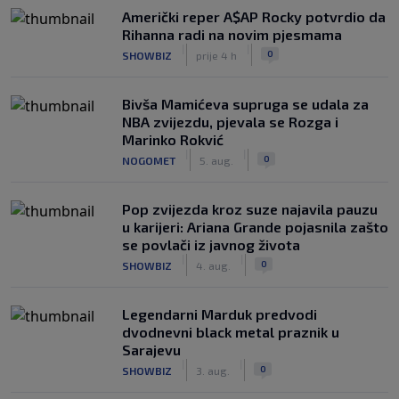
Američki reper A$AP Rocky potvrdio da
Rihanna radi na novim pjesmama
|
|
0
SHOWBIZ
prije 4 h
Bivša Mamićeva supruga se udala za
NBA zvijezdu, pjevala se Rozga i
Marinko Rokvić
|
|
0
NOGOMET
5. aug.
Pop zvijezda kroz suze najavila pauzu
u karijeri: Ariana Grande pojasnila zašto
se povlači iz javnog života
|
|
0
SHOWBIZ
4. aug.
Legendarni Marduk predvodi
dvodnevni black metal praznik u
Sarajevu
|
|
0
SHOWBIZ
3. aug.