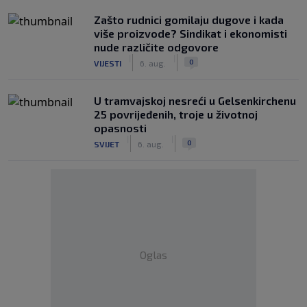
Zašto rudnici gomilaju dugove i kada
više proizvode? Sindikat i ekonomisti
nude različite odgovore
|
|
0
VIJESTI
6. aug.
U tramvajskoj nesreći u Gelsenkirchenu
25 povrijeđenih, troje u životnoj
opasnosti
|
|
0
SVIJET
6. aug.
Oglas