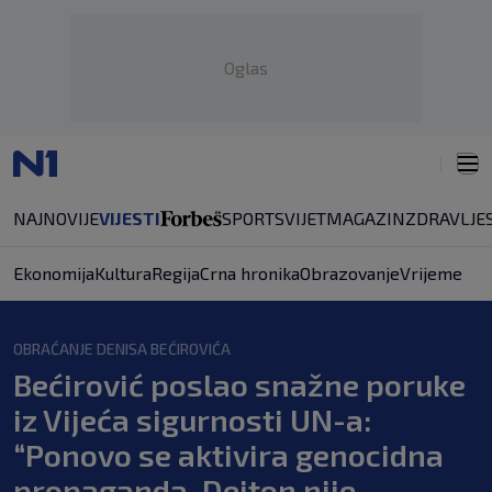
Oglas
NAJNOVIJE
VIJESTI
SPORT
SVIJET
MAGAZIN
ZDRAVLJE
Ekonomija
Kultura
Regija
Crna hronika
Obrazovanje
Vrijeme
OBRAĆANJE DENISA BEĆIROVIĆA
Bećirović poslao snažne poruke
iz Vijeća sigurnosti UN-a:
“Ponovo se aktivira genocidna
propaganda, Dejton nije