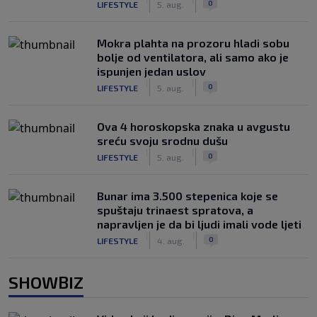
0
LIFESTYLE
5. aug.
Mokra plahta na prozoru hladi sobu
bolje od ventilatora, ali samo ako je
ispunjen jedan uslov
|
|
0
LIFESTYLE
5. aug.
Ova 4 horoskopska znaka u avgustu
sreću svoju srodnu dušu
|
|
0
LIFESTYLE
5. aug.
Bunar imа 3.500 stepenica koje se
spuštaju trinaest spratova, a
napravljen je da bi ljudi imali vode ljeti
|
|
0
LIFESTYLE
4. aug.
SHOWBIZ