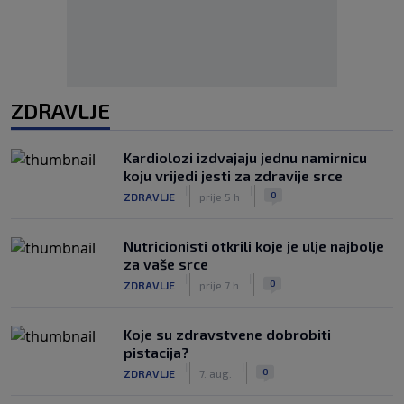
ZDRAVLJE
Kardiolozi izdvajaju jednu namirnicu
koju vrijedi jesti za zdravije srce
|
|
0
ZDRAVLJE
prije 5 h
Nutricionisti otkrili koje je ulje najbolje
za vaše srce
|
|
0
ZDRAVLJE
prije 7 h
Koje su zdravstvene dobrobiti
pistacija?
|
|
0
ZDRAVLJE
7. aug.