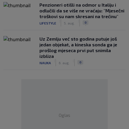
Penzioneri otišli na odmor u Italiju i
odlučili da se više ne vraćaju: "Mjesečni
troškovi su nam skresani na trećinu"
|
|
0
LIFESTYLE
5. aug.
Uz Zemlju već sto godina putuje još
jedan objekat, a kineska sonda ga je
prošlog mjeseca prvi put snimila
izbliza
|
|
0
NAUKA
6. aug.
Oglas