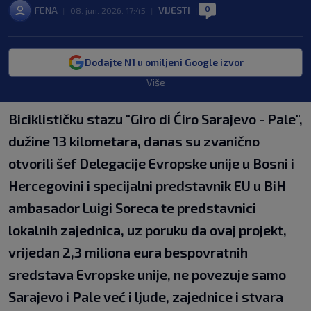
0
FENA
VIJESTI
|
08. jun. 2026. 17:45
|
|
Dodajte N1 u omiljeni Google izvor
Više
Biciklističku stazu "Giro di Ćiro Sarajevo - Pale",
dužine 13 kilometara, danas su zvanično
otvorili šef Delegacije Evropske unije u Bosni i
Hercegovini i specijalni predstavnik EU u BiH
ambasador Luigi Soreca te predstavnici
lokalnih zajednica, uz poruku da ovaj projekt,
vrijedan 2,3 miliona eura bespovratnih
sredstava Evropske unije, ne povezuje samo
Sarajevo i Pale već i ljude, zajednice i stvara