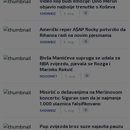
Video koji budi emocije: Dino Merlin
objavio najbolje trenutke s Koševa
|
|
0
SHOWBIZ
6. aug.
Američki reper A$AP Rocky potvrdio da
Rihanna radi na novim pjesmama
|
|
0
SHOWBIZ
6. aug.
Bivša Mamićeva supruga se udala za
NBA zvijezdu, pjevala se Rozga i
Marinko Rokvić
|
|
0
NOGOMET
5. aug.
Misirlić o dešavanjima na Merlinovom
koncertu: Siguran sam da je najmanje
1.000 ulaznica falsifikovano
|
|
0
SHOWBIZ
5. aug.
Pop zvijezda kroz suze najavila pauzu