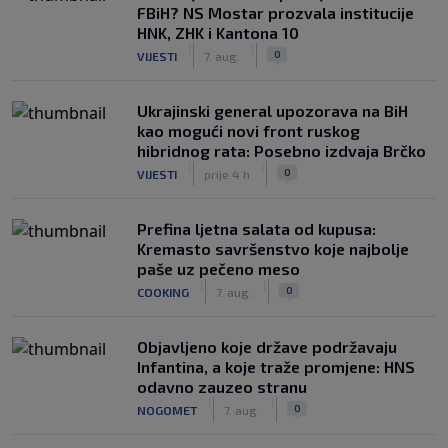
FBiH? NS Mostar prozvala institucije
HNK, ZHK i Kantona 10
|
|
0
VIJESTI
7. aug.
Ukrajinski general upozorava na BiH
kao mogući novi front ruskog
hibridnog rata: Posebno izdvaja Brčko
|
|
0
VIJESTI
prije 4 h
Prefina ljetna salata od kupusa:
Kremasto savršenstvo koje najbolje
paše uz pečeno meso
|
|
0
COOKING
7. aug.
Objavljeno koje države podržavaju
Infantina, a koje traže promjene: HNS
odavno zauzeo stranu
|
|
0
NOGOMET
7. aug.