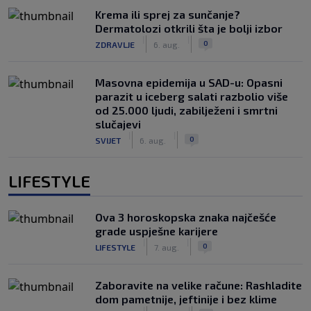
Krema ili sprej za sunčanje?
Dermatolozi otkrili šta je bolji izbor
|
|
0
ZDRAVLJE
6. aug.
Masovna epidemija u SAD-u: Opasni
parazit u iceberg salati razbolio više
od 25.000 ljudi, zabilježeni i smrtni
slučajevi
|
|
0
SVIJET
6. aug.
LIFESTYLE
Ova 3 horoskopska znaka najčešće
grade uspješne karijere
|
|
0
LIFESTYLE
7. aug.
Zaboravite na velike račune: Rashladite
dom pametnije, jeftinije i bez klime
|
|