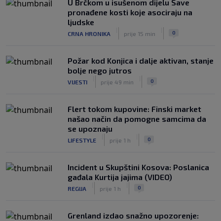
U Brčkom u isušenom dijelu Save
pronađene kosti koje asociraju na
ljudske
|
|
0
CRNA HRONIKA
prije 15 min
Požar kod Konjica i dalje aktivan, stanje
bolje nego jutros
|
|
0
VIJESTI
prije 49 min
Flert tokom kupovine: Finski market
našao način da pomogne samcima da
se upoznaju
|
|
0
LIFESTYLE
prije 1 h
Incident u Skupštini Kosova: Poslanica
gađala Kurtija jajima (VIDEO)
|
|
0
REGIJA
prije 1 h
Grenland izdao snažno upozorenje: