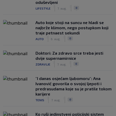
oduševljeni
|
|
0
LIFESTYLE
7. aug.
Auto koje stoji na suncu ne hladi se
najbrže klimom, nego postupkom koji
traje petnaest sekundi
|
|
0
AUTO
6. aug.
Doktori: Za zdravo srce treba jesti
dvije supernamirnice
|
|
0
ZDRAVLJE
7. aug.
"I danas osjećam ljubomoru": Ana
Ivanović govorila o svojoj ljepoti i
predrasudama koje su je pratile tokom
karijere
|
|
0
TENIS
7. aug.
Ko ruši jedinstveni policijski sistem