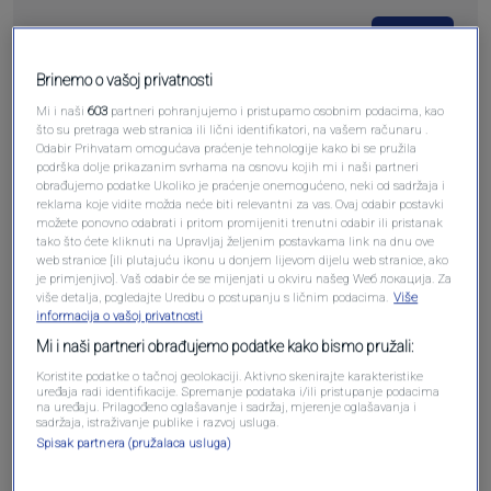
Pošalji
Brinemo o vašoj privatnosti
Mi i naši
603
partneri pohranjujemo i pristupamo osobnim podacima, kao
što su pretraga web stranica ili lični identifikatori, na vašem računaru .
Odabir Prihvatam omogućava praćenje tehnologije kako bi se pružila
podrška dolje prikazanim svrhama na osnovu kojih mi i naši partneri
Pošalji komentar
obrađujemo podatke Ukoliko je praćenje onemogućeno, neki od sadržaja i
reklama koje vidite možda neće biti relevantni za vas. Ovaj odabir postavki
možete ponovno odabrati i pritom promijeniti trenutni odabir ili pristanak
tako što ćete kliknuti na Upravljaj željenim postavkama link na dnu ove
web stranice [ili plutajuću ikonu u donjem lijevom dijelu web stranice, ako
je primjenjivo]. Vaš odabir će se mijenjati u okviru našeg Wеб локација. Za
više detalja, pogledajte Uredbu o postupanju s ličnim podacima.
Više
informacija o vašoj privatnosti
Mi i naši partneri obrađujemo podatke kako bismo pružali:
Koristite podatke o tačnoj geolokaciji. Aktivno skenirajte karakteristike
uređaja radi identifikacije. Spremanje podataka i/ili pristupanje podacima
na uređaju. Prilagođeno oglašavanje i sadržaj, mjerenje oglašavanja i
Oglas
sadržaja, istraživanje publike i razvoj usluga.
Spisak partnera (pružalaca usluga)