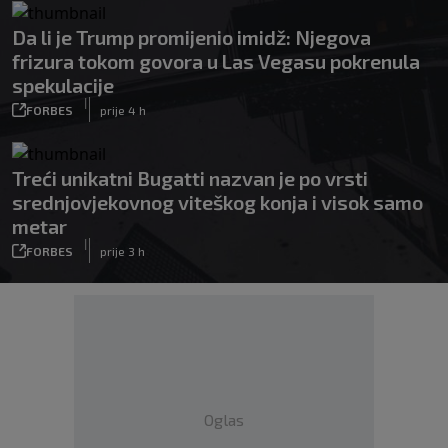
Da li je Trump promijenio imidž: Njegova
frizura tokom govora u Las Vegasu pokrenula
spekulacije
|
FORBES
prije 4 h
Treći unikatni Bugatti nazvan je po vrsti
srednjovjekovnog viteškog konja i visok samo
metar
|
FORBES
prije 3 h
Oglas