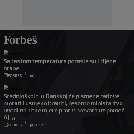
Sa rastom temperatura porasle su i cijene
hrane
|
FORBES
prije 4 h
Srednjoškolci u Danskoj će pismene radove
morati i usmeno braniti, resorno ministartvo
uvodi tri hitne mjere protiv prevara uz pomoć
AI-a
|
FORBES
prije 3 h