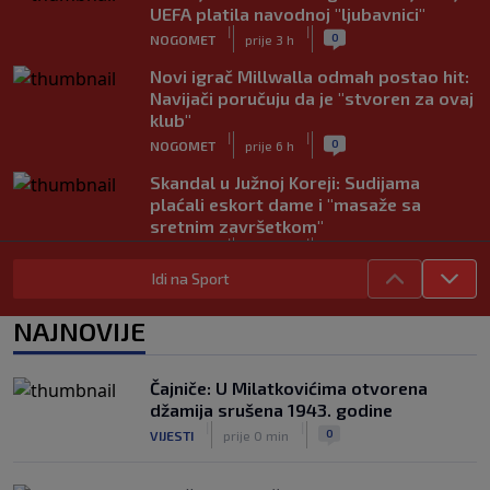
UEFA platila navodnoj "ljubavnici"
|
|
0
NOGOMET
prije 3 h
Novi igrač Millwalla odmah postao hit:
Navijači poručuju da je "stvoren za ovaj
klub"
|
|
0
NOGOMET
prije 6 h
Skandal u Južnoj Koreji: Sudijama
plaćali eskort dame i "masaže sa
sretnim završetkom"
|
|
0
NOGOMET
prije 6 h
Idi na Sport
Barcelona poslala prvu ponudu za
Rodrija, Manchester City traži znatno
NAJNOVIJE
više
|
|
0
NOGOMET
prije 7 h
Čajniče: U Milatkovićima otvorena
Dalić će postati najskuplji hrvatski
džamija srušena 1943. godine
trener u historiji i jedan od najplaćenijih
|
|
0
VIJESTI
prije 0 min
selektora svijeta
|
|
0
NOGOMET
prije 8 h