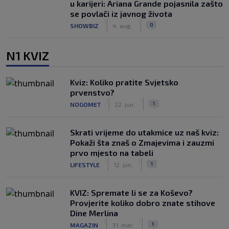
u karijeri: Ariana Grande pojasnila zašto
se povlači iz javnog života
|
|
0
SHOWBIZ
4. aug.
N1 KVIZ
Kviz: Koliko pratite Svjetsko
prvenstvo?
|
|
1
NOGOMET
22. jun.
Skrati vrijeme do utakmice uz naš kviz:
Pokaži šta znaš o Zmajevima i zauzmi
prvo mjesto na tabeli
|
|
1
LIFESTYLE
12. jun.
KVIZ: Spremate li se za Koševo?
Provjerite koliko dobro znate stihove
Dine Merlina
|
|
1
MAGAZIN
31. mar.