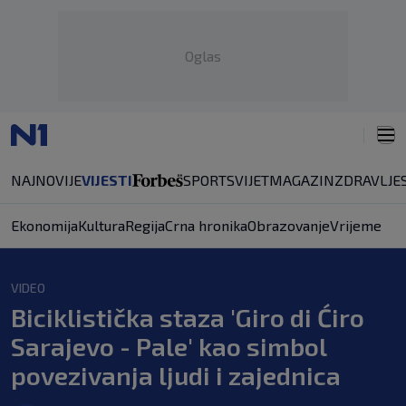
Oglas
NAJNOVIJE
VIJESTI
SPORT
SVIJET
MAGAZIN
ZDRAVLJE
Ekonomija
Kultura
Regija
Crna hronika
Obrazovanje
Vrijeme
VIDEO
Biciklistička staza 'Giro di Ćiro
Sarajevo - Pale' kao simbol
povezivanja ljudi i zajednica