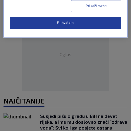
Prikaži svrhe
Prihvatam
Oglas
NAJČITANIJE
Susjedi pišu o gradu u BiH na devet
rijeka, a ime mu doslovno znači "zdrava
voda": Svi koji ga posjete ostanu