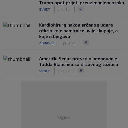
Trump opet prijeti preuzimanjem otoka
|
|
0
SVIJET
prije 1 h
Kardiohirurg nakon srčanog udara
otkrio koje namirnice uvijek kupuje, a
koje izbjegava
|
|
0
ZDRAVLJE
prije 1 h
Američki Senat potvrdio imenovanje
Todda Blanchea za državnog tužioca
|
|
0
SVIJET
prije 2 h
Oglas