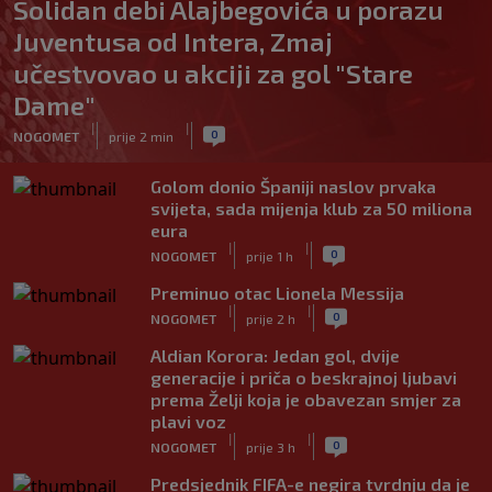
Solidan debi Alajbegovića u porazu
Juventusa od Intera, Zmaj
učestvovao u akciji za gol "Stare
Dame"
|
|
0
NOGOMET
prije 2 min
Golom donio Španiji naslov prvaka
svijeta, sada mijenja klub za 50 miliona
eura
|
|
0
NOGOMET
prije 1 h
Preminuo otac Lionela Messija
|
|
0
NOGOMET
prije 2 h
Aldian Korora: Jedan gol, dvije
generacije i priča o beskrajnoj ljubavi
prema Želji koja je obavezan smjer za
plavi voz
|
|
0
NOGOMET
prije 3 h
Predsjednik FIFA-e negira tvrdnju da je